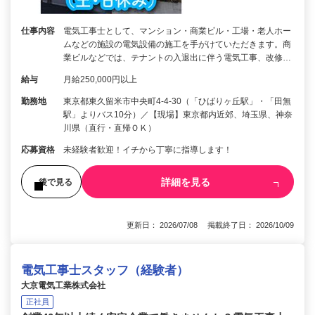
仕事内容
電気工事士として、マンション・商業ビル・工場・老人ホー
ムなどの施設の電気設備の施工を手がけていただきます。商
業ビルなどでは、テナントの入退出に伴う電気工事、改修…
給与
月給250,000円以上
勤務地
東京都東久留米市中央町4-4-30（「ひばりヶ丘駅」・「田無
駅」よりバス10分）／【現場】東京都内近郊、埼玉県、神奈
川県（直行・直帰ＯＫ）
応募資格
未経験者歓迎！イチから丁寧に指導します！
詳細を見る
後で見る
更新日： 2026/07/08 掲載終了日： 2026/10/09
電気工事士スタッフ（経験者）
大京電気工業株式会社
正社員