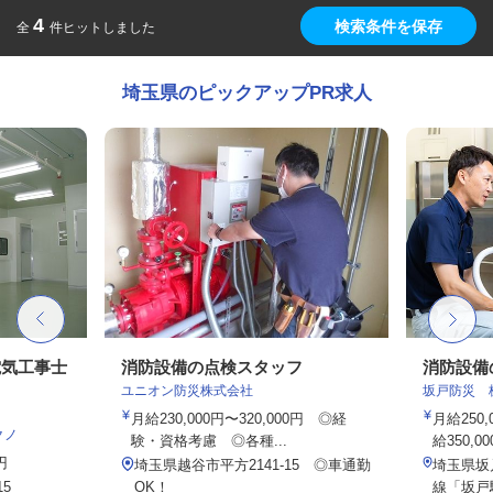
4
検索条件を保存
全
件ヒットしました
埼玉県のピックアップPR求人
電気工事士
消防設備の点検スタッフ
消防設備
ユニオン防災株式会社
坂戸防災 
月給230,000円〜320,000円 ◎経
月給250
クノ
験・資格考慮 ◎各種...
給350,0
円
埼玉県越谷市平方2141-15 ◎車通勤
埼玉県坂
5
OK！
線「坂戸