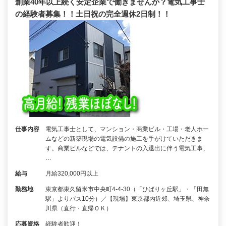
創業40年以上続く安定企業で働きませんか？電気工事士
の経験者募集！！土日祝の完全週休2日制！！
仕事内容
電気工事士として、マンション・商業ビル・工場・老人ホー
ムなどの新築現場の電気設備の施工を手がけていただきま
す。商業ビルなどでは、テナントの入退出に伴う電気工事、
…
給与
月給320,000円以上
勤務地
東京都東久留米市中央町4-4-30（「ひばりヶ丘駅」・「田無
駅」よりバス10分）／【現場】東京都内近郊、埼玉県、神奈
川県（直行・直帰ＯＫ）
応募資格
経験者歓迎！