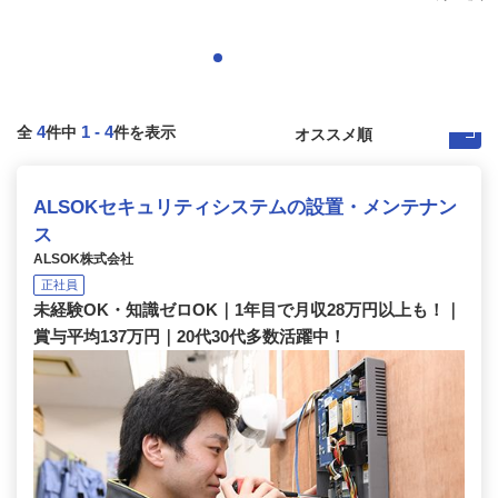
4
1
-
4
全
件中
件を表示
ALSOKセキュリティシステムの設置・メンテナン
ス
ALSOK株式会社
正社員
未経験OK・知識ゼロOK｜1年目で月収28万円以上も！｜
賞与平均137万円｜20代30代多数活躍中！