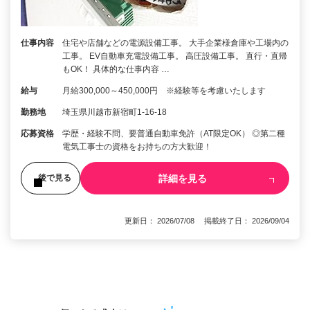
仕事内容
住宅や店舗などの電源設備⼯事。 大手企業様倉庫や工場内の
工事。 EV自動車充電設備工事。 高圧設備工事。 直⾏・直帰
もOK！ 具体的な仕事内容 …
給与
月給300,000～450,000円 ※経験等を考慮いたします
勤務地
埼玉県川越市新宿町1-16-18
応募資格
学歴・経験不問、要普通⾃動⾞免許（AT限定OK） ◎第⼆種
電気⼯事⼠の資格をお持ちの⽅⼤歓迎！
詳細を見る
後で見る
更新日： 2026/07/08 掲載終了日： 2026/09/04
1