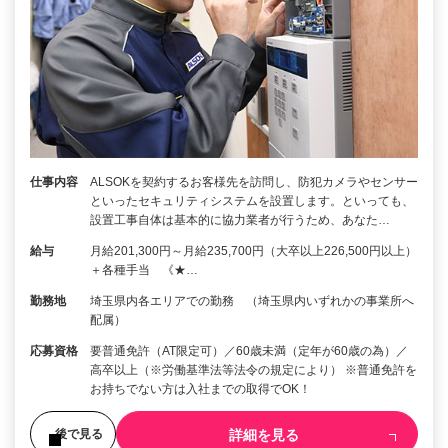
仕事内容
ALSOKを契約するお客様先を訪問し、防犯カメラやセンサー
といったセキュリティシステムを設置します。といっても、
設置工事自体は基本的に協力業者が行うため、あなた…
給与
月給201,300円～月給235,700円（大卒以上226,500円以上）
＋各種手当 《★…
勤務地
埼玉県内各エリアでの勤務 （埼玉県内いずれかの事業所へ
配属）
応募資格
要普通免許（AT限定可）／60歳未満（定年が60歳の為）／
高卒以上（※労働基準法等法令の規定により） ※普通免許を
お持ちでない方は入社までの取得でOK！
詳細を見る
後で見る