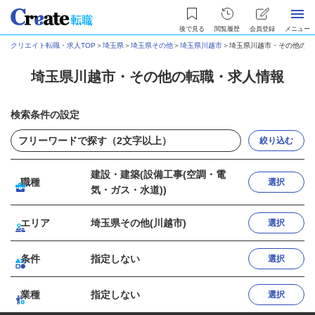
後で見る
閲覧履歴
会員登録
メニュー
クリエイト転職・求人TOP
＞
埼玉県
＞
埼玉県その他
＞
埼玉県川越市
＞
埼玉県川越市・その他の転
埼玉県川越市・その他の転職・求人情報
検索条件の設定
絞り込む
建設・建築(設備工事(空調・電
職種
選択
気・ガス・水道))
エリア
埼玉県その他(川越市)
選択
条件
指定しない
選択
業種
指定しない
選択