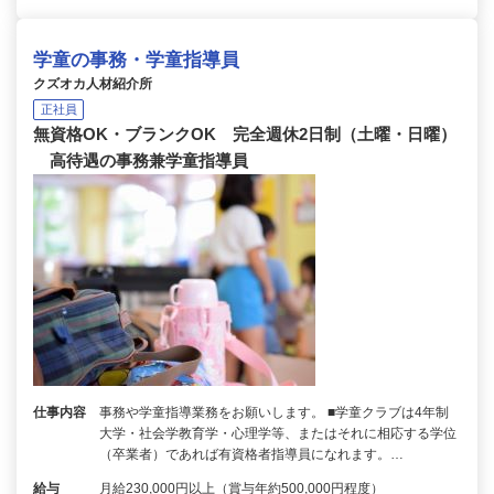
学童の事務・学童指導員
クズオカ人材紹介所
正社員
無資格OK・ブランクOK 完全週休2日制（土曜・日曜）
高待遇の事務兼学童指導員
仕事内容
事務や学童指導業務をお願いします。 ■学童クラブは4年制
大学・社会学教育学・心理学等、またはそれに相応する学位
（卒業者）であれば有資格者指導員になれます。…
給与
月給230,000円以上（賞与年約500,000円程度）