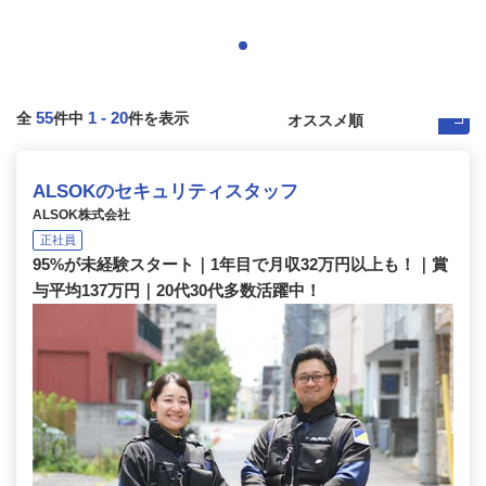
55
1
-
20
全
件中
件を表示
ALSOKのセキュリティスタッフ
ALSOK株式会社
正社員
95%が未経験スタート｜1年目で月収32万円以上も！｜賞
与平均137万円｜20代30代多数活躍中！