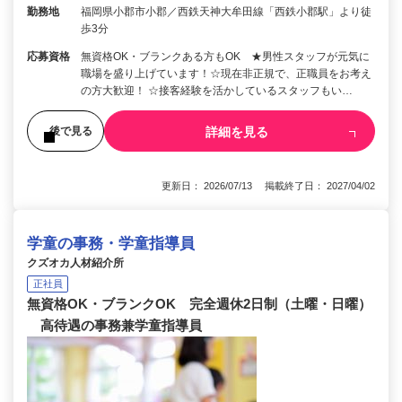
勤務地
福岡県小郡市小郡／西鉄天神大牟田線「西鉄小郡駅」より徒
歩3分
応募資格
無資格OK・ブランクある方もOK ★男性スタッフが元気に
職場を盛り上げています！☆現在非正規で、正職員をお考え
の方大歓迎！ ☆接客経験を活かしているスタッフもい…
詳細を見る
後で見る
更新日： 2026/07/13 掲載終了日： 2027/04/02
学童の事務・学童指導員
クズオカ人材紹介所
正社員
無資格OK・ブランクOK 完全週休2日制（土曜・日曜）
高待遇の事務兼学童指導員