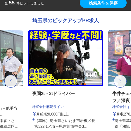
55
検索条件を保存
全
件ヒットしました
埼玉県のピックアップPR求人
夜間2t・3tドライバー
牛丼チェ
フ／深夜
株式会社麻妃ライン
株式会社 
手当＋他手当
..
月給420,000円以上
月収27
本多・さ
（車庫）埼玉県さいたま市岩槻区長
埼玉県草加
練馬区...
宮322-1／埼玉県吉川市中央3...
線「獨協大