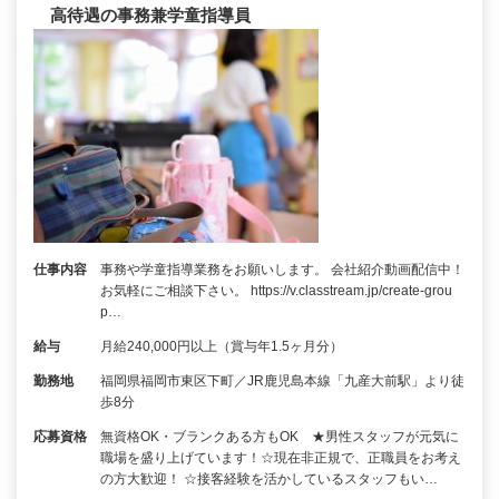
高待遇の事務兼学童指導員
仕事内容
事務や学童指導業務をお願いします。 会社紹介動画配信中！
お気軽にご相談下さい。 https://v.classtream.jp/create-grou
p…
給与
月給240,000円以上（賞与年1.5ヶ月分）
勤務地
福岡県福岡市東区下町／JR鹿児島本線「九産大前駅」より徒
歩8分
応募資格
無資格OK・ブランクある方もOK ★男性スタッフが元気に
職場を盛り上げています！☆現在非正規で、正職員をお考え
の方大歓迎！ ☆接客経験を活かしているスタッフもい…