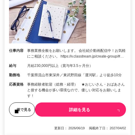
仕事内容
事務業務全般をお願いします。 会社紹介動画配信中！お気軽
にご相談ください。 https://v.classtream.jp/create-group/#…
給与
月給230,000円以上（賞与年3.5ヶ月分）
勤務地
千葉県流山市東深井／東武野田線「運河駅」より徒歩10分
応募資格
事務経験者歓迎（総務・経理） ★おじいさん・おばあさん
と接する機会が多い環境なので、優しい対応をお願いしま
す！
詳細を見る
後で見る
更新日： 2026/06/19 掲載終了日： 2027/04/02