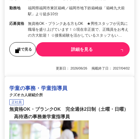
勤務地
福岡県福岡市東区箱崎／福岡市地下鉄箱崎線「箱崎九大前
駅」より徒歩10分
応募資格
無資格OK・ブランクある方もOK ★男性スタッフが元気に
職場を盛り上げています！☆現在非正規で、正職員をお考え
の方大歓迎！ ☆接客経験を活かしているスタッフもい…
詳細を見る
後で見る
更新日： 2026/06/26 掲載終了日： 2027/04/02
学童の事務・学童指導員
クズオカ人材紹介所
正社員
無資格OK・ブランクOK 完全週休2日制（土曜・日曜）
高待遇の事務兼学童指導員