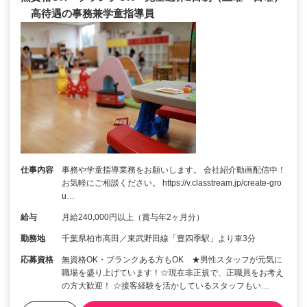
高待遇の事務兼学童指導員
仕事内容
事務や学童指導業務をお願いします。 会社紹介動画配信中！
お気軽にご相談ください。 https://v.classtream.jp/create-gro
u…
給与
月給240,000円以上（賞与年2ヶ月分）
勤務地
千葉県柏市高田／東武野田線「豊四季駅」より車3分
応募資格
無資格OK・ブランクある方もOK ★男性スタッフが元気に
職場を盛り上げています！☆現在非正規で、正職員をお考え
の方大歓迎！ ☆接客経験を活かしているスタッフもい…