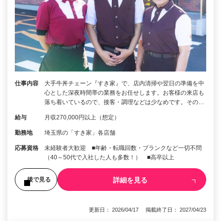
仕事内容
大手牛丼チェーン『すき家』で、店内清掃や翌日の準備を中
心とした深夜時間帯の業務をお任せします。お客様の来店も
落ち着いているので、接客・調理などは少なめです。その…
給与
月収270,000円以上（想定）
勤務地
埼玉県の「すき家」各店舗
応募資格
未経験者大歓迎 ■年齢・転職回数・ブランクなど一切不問
（40～50代で入社した人も多数！） ■高卒以上
詳細を見る
後で見る
更新日： 2026/04/17 掲載終了日： 2027/04/23