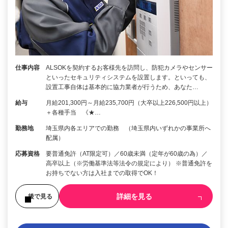
仕事内容
ALSOKを契約するお客様先を訪問し、防犯カメラやセンサー
といったセキュリティシステムを設置します。といっても、
設置工事自体は基本的に協力業者が行うため、あなた…
給与
月給201,300円～月給235,700円（大卒以上226,500円以上）
＋各種手当 《★…
勤務地
埼玉県内各エリアでの勤務 （埼玉県内いずれかの事業所へ
配属）
応募資格
要普通免許（AT限定可）／60歳未満（定年が60歳の為）／
高卒以上（※労働基準法等法令の規定により） ※普通免許を
お持ちでない方は入社までの取得でOK！
詳細を見る
後で見る