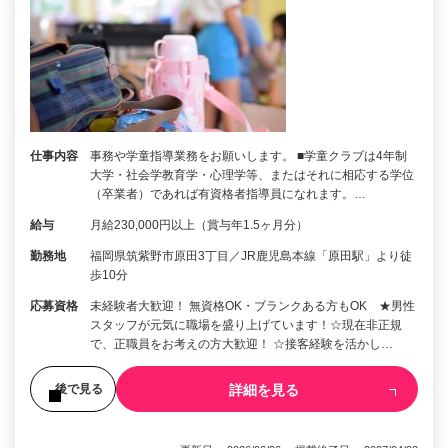
仕事内容
事務や学童指導業務をお願いします。 ■学童クラブは4年制
大学・社会学教育学・心理学等、またはそれに相応する学位
（卒業者）であれば有資格者指導員になれます。…
給与
月給230,000円以上（賞与年1.5ヶ月分）
勤務地
福岡県筑紫野市原田3丁目／JR鹿児島本線「原田駅」より徒
歩10分
応募資格
未経験者大歓迎！ 無資格OK・ブランクある方もOK ★男性
スタッフが元気に職場を盛り上げています！☆現在非正規
で、正職員をお考えの方大歓迎！ ☆接客経験を活かし…
詳細を見る
後で見る