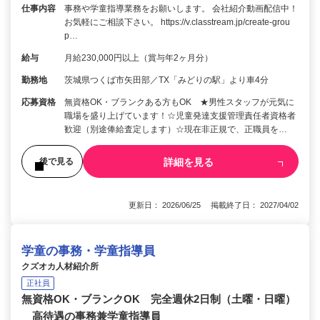
仕事内容
事務や学童指導業務をお願いします。 会社紹介動画配信中！
お気軽にご相談下さい。 https://v.classtream.jp/create-grou
p…
給与
月給230,000円以上（賞与年2ヶ月分）
勤務地
茨城県つくば市矢田部／TX「みどりの駅」より車4分
応募資格
無資格OK・ブランクある方もOK ★男性スタッフが元気に
職場を盛り上げています！☆児童発達支援管理責任者資格者
歓迎（別途俸給査定します）☆現在非正規で、正職員を…
詳細を見る
後で見る
更新日： 2026/06/25 掲載終了日： 2027/04/02
学童の事務・学童指導員
クズオカ人材紹介所
正社員
無資格OK・ブランクOK 完全週休2日制（土曜・日曜）
高待遇の事務兼学童指導員