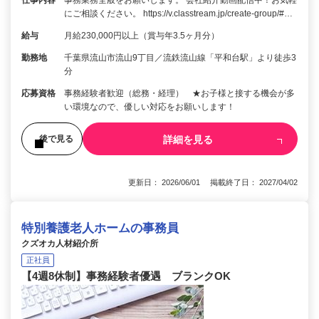
にご相談ください。 https://v.classtream.jp/create-group/#…
給与
月給230,000円以上（賞与年3.5ヶ月分）
勤務地
千葉県流山市流山9丁目／流鉄流山線「平和台駅」より徒歩3
分
応募資格
事務経験者歓迎（総務・経理） ★お子様と接する機会が多
い環境なので、優しい対応をお願いします！
詳細を見る
後で見る
更新日： 2026/06/01 掲載終了日： 2027/04/02
特別養護老人ホームの事務員
クズオカ人材紹介所
正社員
【4週8休制】事務経験者優遇 ブランクOK