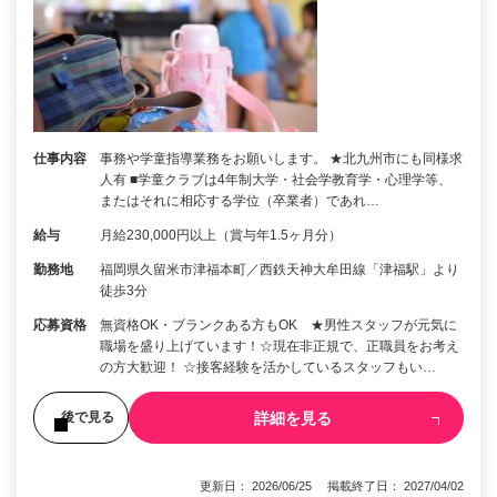
仕事内容
事務や学童指導業務をお願いします。 ★北九州市にも同様求
人有 ■学童クラブは4年制大学・社会学教育学・心理学等、
またはそれに相応する学位（卒業者）であれ…
給与
月給230,000円以上（賞与年1.5ヶ月分）
勤務地
福岡県久留米市津福本町／西鉄天神大牟田線「津福駅」より
徒歩3分
応募資格
無資格OK・ブランクある方もOK ★男性スタッフが元気に
職場を盛り上げています！☆現在非正規で、正職員をお考え
の方大歓迎！ ☆接客経験を活かしているスタッフもい…
詳細を見る
後で見る
更新日： 2026/06/25 掲載終了日： 2027/04/02