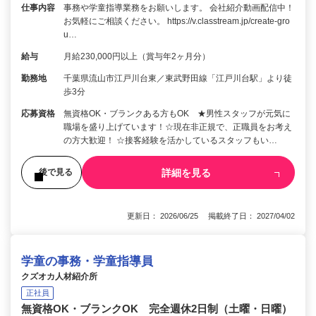
仕事内容
事務や学童指導業務をお願いします。 会社紹介動画配信中！
お気軽にご相談ください。 https://v.classtream.jp/create-gro
u…
給与
月給230,000円以上（賞与年2ヶ月分）
勤務地
千葉県流山市江戸川台東／東武野田線「江戸川台駅」より徒
歩3分
応募資格
無資格OK・ブランクある方もOK ★男性スタッフが元気に
職場を盛り上げています！☆現在非正規で、正職員をお考え
の方大歓迎！ ☆接客経験を活かしているスタッフもい…
詳細を見る
後で見る
更新日： 2026/06/25 掲載終了日： 2027/04/02
学童の事務・学童指導員
クズオカ人材紹介所
正社員
無資格OK・ブランクOK 完全週休2日制（土曜・日曜）