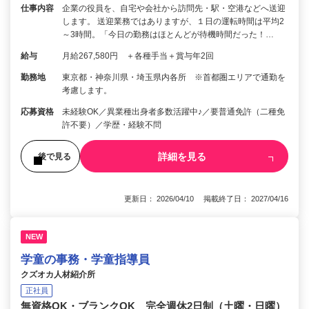
仕事内容
企業の役員を、自宅や会社から訪問先・駅・空港などへ送迎
します。 送迎業務ではありますが、１日の運転時間は平均2
～3時間。「今日の勤務はほとんどが待機時間だった！…
給与
月給267,580円 ＋各種手当＋賞与年2回
勤務地
東京都・神奈川県・埼玉県内各所 ※首都圏エリアで通勤を
考慮します。
応募資格
未経験OK／異業種出身者多数活躍中♪／要普通免許（二種免
許不要）／学歴・経験不問
詳細を見る
後で見る
更新日： 2026/04/10 掲載終了日： 2027/04/16
NEW
学童の事務・学童指導員
クズオカ人材紹介所
正社員
無資格OK・ブランクOK 完全週休2日制（土曜・日曜）