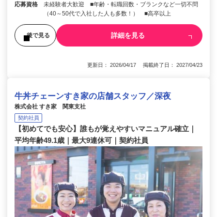
応募資格
未経験者大歓迎 ■年齢・転職回数・ブランクなど一切不問
（40～50代で入社した人も多数！） ■高卒以上
詳細を見る
後で見る
更新日： 2026/04/17 掲載終了日： 2027/04/23
牛丼チェーンすき家の店舗スタッフ／深夜
株式会社 すき家 関東支社
契約社員
【初めてでも安心】誰もが覚えやすいマニュアル確立｜
平均年齢49.1歳｜最大9連休可｜契約社員