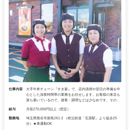
仕事内容
大手牛丼チェーン『すき家』で、店内清掃や翌日の準備を中
心とした深夜時間帯の業務をお任せします。お客様の来店も
落ち着いているので、接客・調理などは少なめです。その…
給与
月収270,000円以上（想定）
勤務地
埼玉県熊谷市新島261-2 （秩父鉄道「石原駅」より徒歩25
分）★車通勤OK