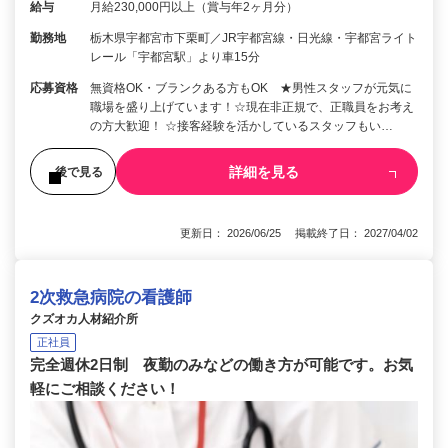
給与
月給230,000円以上（賞与年2ヶ月分）
勤務地
栃木県宇都宮市下栗町／JR宇都宮線・日光線・宇都宮ライト
レール「宇都宮駅」より車15分
応募資格
無資格OK・ブランクある方もOK ★男性スタッフが元気に
職場を盛り上げています！☆現在非正規で、正職員をお考え
の方大歓迎！ ☆接客経験を活かしているスタッフもい…
詳細を見る
後で見る
更新日： 2026/06/25 掲載終了日： 2027/04/02
2次救急病院の看護師
クズオカ人材紹介所
正社員
完全週休2日制 夜勤のみなどの働き方が可能です。お気
軽にご相談ください！