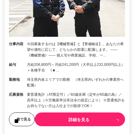
仕事内容
今回募集するのは【機械警備】と【警備輸送】。あなたの希
望や適性に応じて、どちらかの部署に配属します。 ――
《機械警備》―― 個人宅や商業施設、学校、一…
給与
月給206,800円～月給241,200円（大卒以上232,000円以上）
＋各種手当 《★…
勤務地
埼玉県内各エリアでの勤務 （埼玉県内いずれかの事業所へ
配属）
応募資格
要普通免許（AT限定可）／60歳未満（定年が60歳の為）／
高卒以上（※労働基準法等法令の規定により） ※普通免許を
お持ちでない方は入社までの取得でOK！
詳細を見る
後で見る