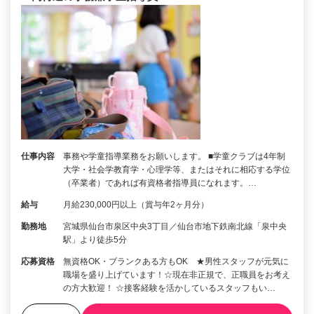
仕事内容
事務や学童指導業務をお願いします。 ■学童クラブは4年制
大学・社会学教育学・心理学等、またはそれに相応する学位
（卒業者）であれば有資格者指導員になれます。…
給与
月給230,000円以上（賞与年2ヶ月分）
勤務地
宮城県仙台市泉区中央3丁目／仙台市地下鉄南北線「泉中央
駅」より徒歩5分
応募資格
無資格OK・ブランクある方もOK ★男性スタッフが元気に
職場を盛り上げています！☆現在非正規で、正職員をお考え
の方大歓迎！ ☆接客経験を活かしているスタッフもい…