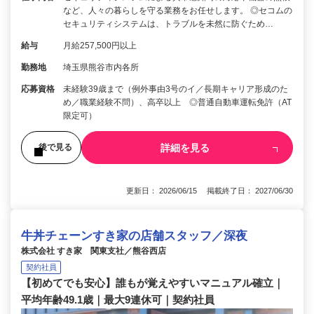
など、人々の暮らしを守る業務をお任せします。 ◎セコムの
セキュリティシステムは、トラブルを未然に防ぐため…
給与
月給257,500円以上
勤務地
埼玉県熊谷市内各所
応募資格
未経験39歳まで（例外事由3号のイ／長期キャリア形成のた
め／職業経験不問）、高卒以上 ◎普通自動車運転免許（AT
限定可）
詳細を見る
後で見る
更新日： 2026/06/15 掲載終了日： 2027/06/30
牛丼チェーンすき家の店舗スタッフ／深夜
株式会社 すき家 関東支社／熊谷西店
契約社員
【初めてでも安心】誰もが覚えやすいマニュアル確立｜
平均年齢49.1歳｜最大9連休可｜契約社員