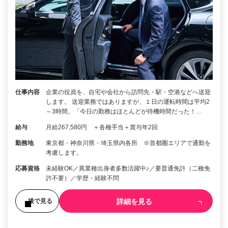
仕事内容
企業の役員を、自宅や会社から訪問先・駅・空港などへ送迎
します。 送迎業務ではありますが、１日の運転時間は平均2
～3時間。「今日の勤務はほとんどが待機時間だった！…
給与
月給267,580円 ＋各種手当＋賞与年2回
勤務地
東京都・神奈川県・埼玉県内各所 ※首都圏エリアで通勤を
考慮します。
応募資格
未経験OK／異業種出身者多数活躍中♪／要普通免許（二種免
許不要）／学歴・経験不問
詳細を見る
後で見る