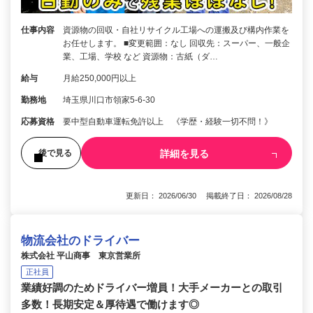
仕事内容
資源物の回収・自社リサイクル工場への運搬及び構内作業を
お任せします。 ■変更範囲：なし 回収先：スーパー、一般企
業、工場、学校 など 資源物：古紙（ダ…
給与
月給250,000円以上
勤務地
埼玉県川口市領家5-6-30
応募資格
要中型自動車運転免許以上 《学歴・経験一切不問！》
詳細を見る
後で見る
更新日： 2026/06/30 掲載終了日： 2026/08/28
物流会社のドライバー
株式会社 平山商事 東京営業所
正社員
業績好調のためドライバー増員！大手メーカーとの取引
多数！長期安定＆厚待遇で働けます◎