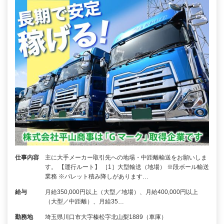
仕事内容
主に大手メーカー取引先への地場・中距離輸送をお願いしま
す。 【運行ルート】 ［1］大型輸送（地場） ※段ボール輸送
業務 ※パレット積み降しがあります…
給与
月給350,000円以上（大型／地場）、月給400,000円以上
（大型／中距離）、月給35…
勤務地
埼玉県川口市大字榛松字北山梨1889（車庫）