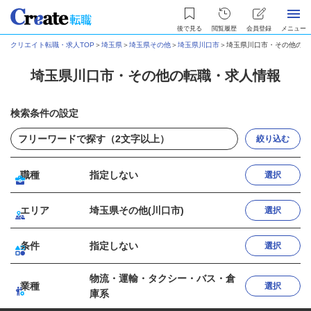
後で見る
閲覧履歴
会員登録
メニュー
クリエイト転職・求人TOP
＞
埼玉県
＞
埼玉県その他
＞
埼玉県川口市
＞
埼玉県川口市・その他の転
埼玉県川口市・その他の転職・求人情報
検索条件の設定
絞り込む
職種
指定しない
選択
エリア
埼玉県その他(川口市)
選択
条件
指定しない
選択
物流・運輸・タクシー・バス・倉
業種
選択
庫系