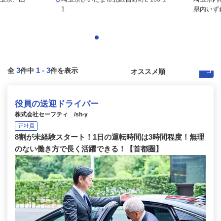
1
県内いず
3
1
-
3
全
件中
件を表示
役員の送迎ドライバー
株式会社セーフティ /sh-y
正社員
8割が未経験スタート！1日の運転時間は3時間程度！無理
のない働き方で長く活躍できる！【首都圏】