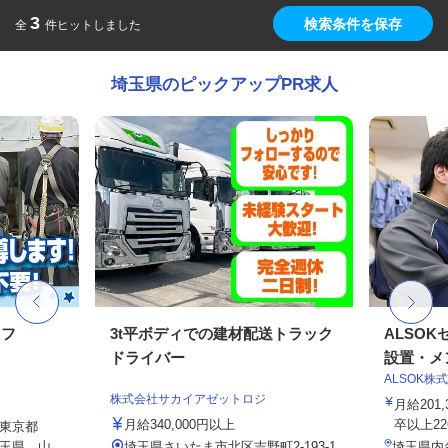
3
検索条件を保存
全
件ヒットしました
埼玉県のピックアップPR求人
ッフ
3t平ボディでの建材配送トラック
ALSO
ドライバー
設置・メン
ALSOK株
株式会社サカイアゼットロジ
月給201
月給340,000円以上
卒以上226,
東京都
玉県、山
埼玉県さいたま市北区吉野町2-193-1
埼玉県内