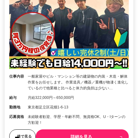
仕事内容
一般家屋やビル・マンション等の建築物の内装・木造・解体
作業をお任せします。 作業道具／機器／重機が物凄く進化し
ているので他業種と比べると体力的負担は少ない…
給与
月給322,000円～650,000円
勤務地
東京都足立区花畑1-6-13
応募資格
未経験者歓迎、学歴・年齢不問、無資格OK、U・Iターンの
方歓迎！
詳細を見る
後で見る