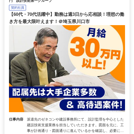
門 設計技術第一グループ
契約社員
【60代・70代活躍中】勤務は週3日から応相談！理想の働
き方を最大限叶えます！＠埼玉県川口市
仕事内容
派遣先のゼネコンや建設事務所にて、設計監理を中心とした
建設技術支援業務を担当していただきます。図面を元に、工
事が計画通り・図面通りに進んでいるかを確認し、必要に…