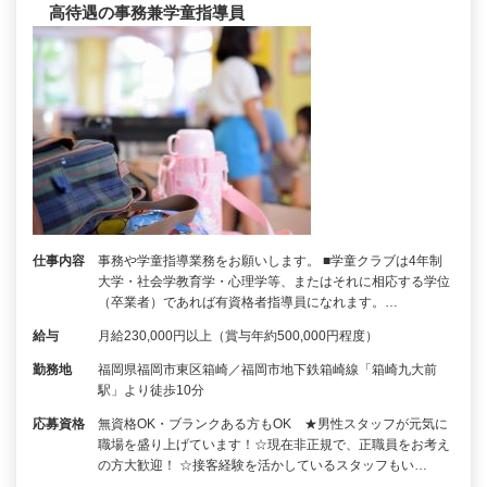
高待遇の事務兼学童指導員
仕事内容
事務や学童指導業務をお願いします。 ■学童クラブは4年制
大学・社会学教育学・心理学等、またはそれに相応する学位
（卒業者）であれば有資格者指導員になれます。…
給与
月給230,000円以上（賞与年約500,000円程度）
勤務地
福岡県福岡市東区箱崎／福岡市地下鉄箱崎線「箱崎九大前
駅」より徒歩10分
応募資格
無資格OK・ブランクある方もOK ★男性スタッフが元気に
職場を盛り上げています！☆現在非正規で、正職員をお考え
の方大歓迎！ ☆接客経験を活かしているスタッフもい…