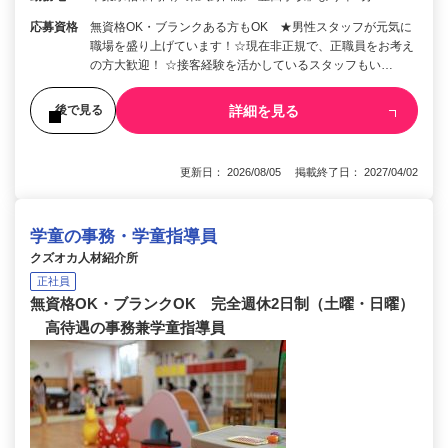
応募資格
無資格OK・ブランクある方もOK ★男性スタッフが元気に
職場を盛り上げています！☆現在非正規で、正職員をお考え
の方大歓迎！ ☆接客経験を活かしているスタッフもい…
詳細を見る
後で見る
更新日： 2026/08/05 掲載終了日： 2027/04/02
学童の事務・学童指導員
クズオカ人材紹介所
正社員
無資格OK・ブランクOK 完全週休2日制（土曜・日曜）
高待遇の事務兼学童指導員