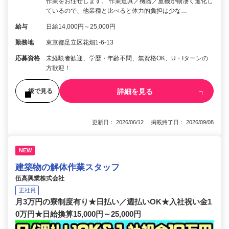
作業をお任せします。 作業道具／機器／重機が物凄く進化し
ているので、他業種と比べると体力的負担は少な…
給与
日給14,000円～25,000円
勤務地
東京都足立区花畑1-6-13
応募資格
未経験者歓迎、学歴・年齢不問、無資格OK、U・Iターンの
方歓迎！
詳細を見る
後で見る
更新日： 2026/06/12 掲載終了日： 2026/09/08
NEW
建築物の解体作業スタッフ
伍高興業株式会社
正社員
月3万円の寮制度有り★日払い／週払いOK★入社祝い金1
0万円★日給換算15,000円～25,000円