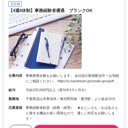
正社員
【4週8休制】事務経験者優遇 ブランクOK
仕事内容
事務業務全般をお願いします。 会社紹介動画配信中！お気軽
にご相談ください。 https://v.classtream.jp/create-group/#…
給与
月給230,000円以上（賞与年3.5ヶ月分）
勤務地
千葉県流山市東深井／東武野田線「運河駅」より徒歩10分
応募資格
事務経験者歓迎（総務・経理） ★おじいさん・おばあさん
と接する機会が多い環境なので、優しい対応をお願いしま
す！