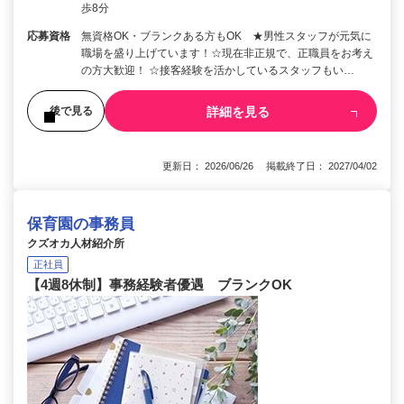
歩8分
応募資格
無資格OK・ブランクある方もOK ★男性スタッフが元気に
職場を盛り上げています！☆現在非正規で、正職員をお考え
の方大歓迎！ ☆接客経験を活かしているスタッフもい…
詳細を見る
後で見る
更新日： 2026/06/26 掲載終了日： 2027/04/02
保育園の事務員
クズオカ人材紹介所
正社員
【4週8休制】事務経験者優遇 ブランクOK