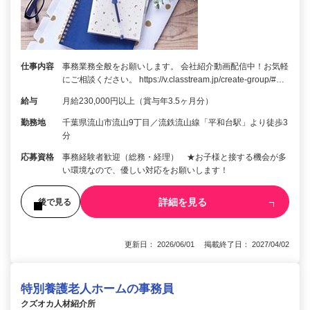
仕事内容
事務業務全般をお願いします。 会社紹介動画配信中！お気軽
にご相談ください。 https://v.classtream.jp/create-group/#…
給与
月給230,000円以上（賞与年3.5ヶ月分）
勤務地
千葉県流山市流山9丁目／流鉄流山線「平和台駅」より徒歩3
分
応募資格
事務経験者歓迎（総務・経理） ★お子様と接する機会が多
い環境なので、優しい対応をお願いします！
詳細を見る
後で見る
更新日： 2026/06/01 掲載終了日： 2027/04/02
特別養護老人ホームの事務員
クズオカ人材紹介所