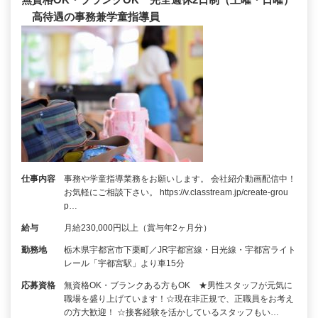
高待遇の事務兼学童指導員
仕事内容
事務や学童指導業務をお願いします。 会社紹介動画配信中！
お気軽にご相談下さい。 https://v.classtream.jp/create-grou
p…
給与
月給230,000円以上（賞与年2ヶ月分）
勤務地
栃木県宇都宮市下栗町／JR宇都宮線・日光線・宇都宮ライト
レール「宇都宮駅」より車15分
応募資格
無資格OK・ブランクある方もOK ★男性スタッフが元気に
職場を盛り上げています！☆現在非正規で、正職員をお考え
の方大歓迎！ ☆接客経験を活かしているスタッフもい…