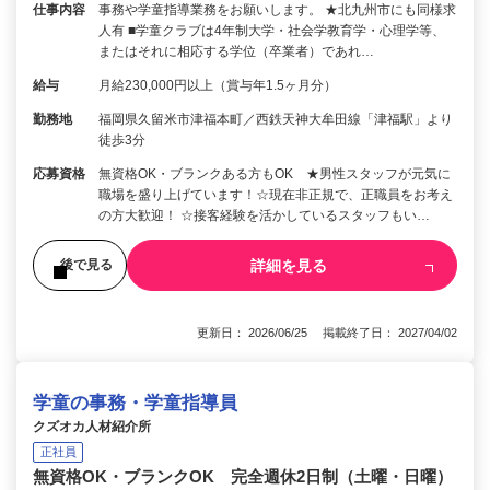
仕事内容
事務や学童指導業務をお願いします。 ★北九州市にも同様求
人有 ■学童クラブは4年制大学・社会学教育学・心理学等、
またはそれに相応する学位（卒業者）であれ…
給与
月給230,000円以上（賞与年1.5ヶ月分）
勤務地
福岡県久留米市津福本町／西鉄天神大牟田線「津福駅」より
徒歩3分
応募資格
無資格OK・ブランクある方もOK ★男性スタッフが元気に
職場を盛り上げています！☆現在非正規で、正職員をお考え
の方大歓迎！ ☆接客経験を活かしているスタッフもい…
詳細を見る
後で見る
更新日： 2026/06/25 掲載終了日： 2027/04/02
学童の事務・学童指導員
クズオカ人材紹介所
正社員
無資格OK・ブランクOK 完全週休2日制（土曜・日曜）