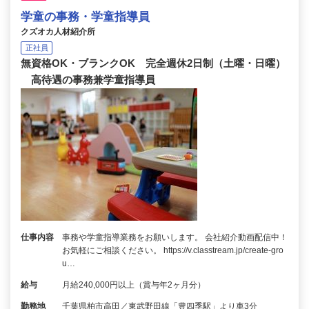
学童の事務・学童指導員
クズオカ人材紹介所
正社員
無資格OK・ブランクOK 完全週休2日制（土曜・日曜）
高待遇の事務兼学童指導員
仕事内容
事務や学童指導業務をお願いします。 会社紹介動画配信中！
お気軽にご相談ください。 https://v.classtream.jp/create-gro
u…
給与
月給240,000円以上（賞与年2ヶ月分）
勤務地
千葉県柏市高田／東武野田線「豊四季駅」より車3分