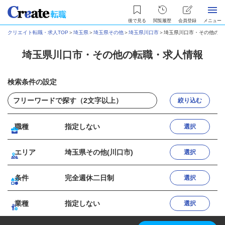
後で見る
閲覧履歴
会員登録
メニュー
クリエイト転職・求人TOP
＞
埼玉県
＞
埼玉県その他
＞
埼玉県川口市
＞
埼玉県川口市・その他の転
埼玉県川口市・その他の転職・求人情報
検索条件の設定
絞り込む
職種
指定しない
選択
エリア
埼玉県その他(川口市)
選択
条件
完全週休二日制
選択
業種
指定しない
選択