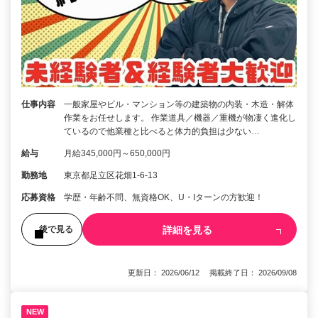
仕事内容
一般家屋やビル・マンション等の建築物の内装・木造・解体
作業をお任せします。 作業道具／機器／重機が物凄く進化し
ているので他業種と比べると体力的負担は少ない…
給与
月給345,000円～650,000円
勤務地
東京都足立区花畑1-6-13
応募資格
学歴・年齢不問、無資格OK、U・Iターンの方歓迎！
詳細を見る
後で見る
更新日： 2026/06/12 掲載終了日： 2026/09/08
NEW