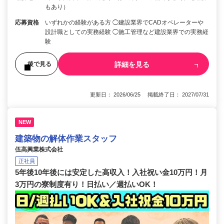
もあり）
応募資格
いずれかの経験がある方 ◯建設業界でCADオペレーターや
設計職としての実務経験 ◯施工管理など建設業界での実務経
験
詳細を見る
後で見る
更新日： 2026/06/25 掲載終了日： 2027/07/31
NEW
建築物の解体作業スタッフ
伍高興業株式会社
正社員
5年後10年後には安定した高収入！入社祝い金10万円！月
3万円の寮制度有り！日払い／週払いOK！