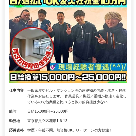
仕事内容
一般家屋やビル・マンション等の建築物の内装・木造・解体
作業をお任せします。 作業道具／機器／重機が物凄く進化し
ているので他業種と比べると体力的負担は少ない…
給与
日給15,000円～25,000円
勤務地
東京都足立区花畑1-6-13
応募資格
学歴・年齢不問、無資格OK、U・Iターンの方歓迎！