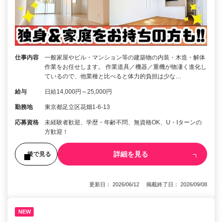
仕事内容
一般家屋やビル・マンション等の建築物の内装・木造・解体
作業をお任せします。 作業道具／機器／重機が物凄く進化し
ているので、他業種と比べると体力的負担は少な…
給与
日給14,000円～25,000円
勤務地
東京都足立区花畑1-6-13
応募資格
未経験者歓迎、学歴・年齢不問、無資格OK、U・Iターンの
方歓迎！
詳細を見る
後で見る
更新日： 2026/06/12 掲載終了日： 2026/09/08
NEW