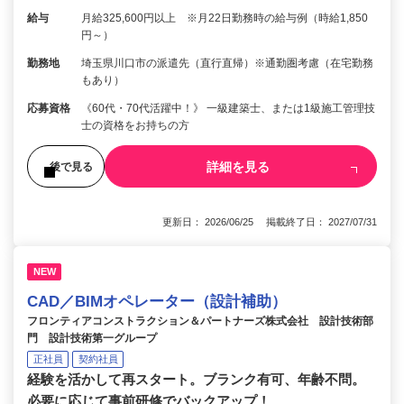
給与
月給325,600円以上 ※月22日勤務時の給与例（時給1,850
円～）
勤務地
埼玉県川口市の派遣先（直行直帰）※通勤圏考慮（在宅勤務
もあり）
応募資格
《60代・70代活躍中！》 一級建築士、または1級施工管理技
士の資格をお持ちの方
詳細を見る
後で見る
更新日： 2026/06/25 掲載終了日： 2027/07/31
NEW
CAD／BIMオペレーター（設計補助）
フロンティアコンストラクション＆パートナーズ株式会社 設計技術部
門 設計技術第一グループ
正社員
契約社員
経験を活かして再スタート。ブランク有可、年齢不問。
必要に応じて事前研修でバックアップ！