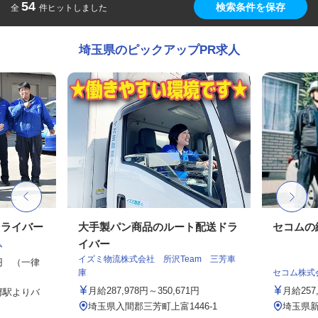
54
検索条件を保存
全
件ヒットしました
埼玉県のピックアップPR求人
ドライバー
大手製パン商品のルート配送ドラ
セコムの
イバー
ム
イズミ物流株式会社 所沢Team 三芳車
00円 （一律
庫
セコム株式
月給287,978円～350,671円
月給257
郷駅よりバ
埼玉県入間郡三芳町上富1446-1
埼玉県