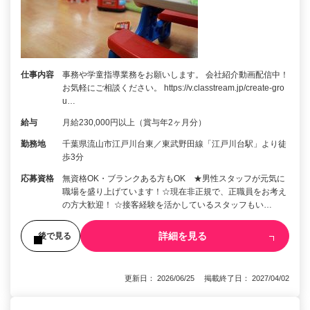
仕事内容
事務や学童指導業務をお願いします。 会社紹介動画配信中！
お気軽にご相談ください。 https://v.classtream.jp/create-gro
u…
給与
月給230,000円以上（賞与年2ヶ月分）
勤務地
千葉県流山市江戸川台東／東武野田線「江戸川台駅」より徒
歩3分
応募資格
無資格OK・ブランクある方もOK ★男性スタッフが元気に
職場を盛り上げています！☆現在非正規で、正職員をお考え
の方大歓迎！ ☆接客経験を活かしているスタッフもい…
詳細を見る
後で見る
更新日： 2026/06/25 掲載終了日： 2027/04/02