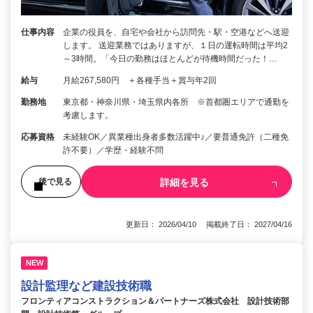
仕事内容
企業の役員を、自宅や会社から訪問先・駅・空港などへ送迎
します。 送迎業務ではありますが、１日の運転時間は平均2
～3時間。「今日の勤務はほとんどが待機時間だった！…
給与
月給267,580円 ＋各種手当＋賞与年2回
勤務地
東京都・神奈川県・埼玉県内各所 ※首都圏エリアで通勤を
考慮します。
応募資格
未経験OK／異業種出身者多数活躍中♪／要普通免許（二種免
許不要）／学歴・経験不問
詳細を見る
後で見る
更新日： 2026/04/10 掲載終了日： 2027/04/16
NEW
設計監理など建設技術職
フロンティアコンストラクション＆パートナーズ株式会社 設計技術部