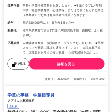
仕事内容
事務や学童指導業務をお願いします。 ■学童クラブは4年制
大学・社会学教育学・心理学等、またはそれに相応する学位
（卒業者）であれば有資格者指導員になれます。…
給与
月給230,000円以上（賞与年1.5ヶ月分）
勤務地
福岡県筑紫野市原田3丁目／JR鹿児島本線「原田駅」より徒
歩10分
応募資格
未経験者大歓迎！ 無資格OK・ブランクある方もOK ★男性
スタッフが元気に職場を盛り上げています！☆現在非正規
で、正職員をお考えの方大歓迎！ ☆接客経験を活かし…
詳細を見る
後で見る
更新日： 2026/06/26 掲載終了日： 2027/04/02
学童の事務・学童指導員
クズオカ人材紹介所
正社員
無資格OK・ブランクOK 完全週休2日制（土曜・日曜）