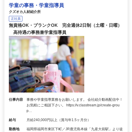
学童の事務・学童指導員
クズオカ人材紹介所
正社員
無資格OK・ブランクOK 完全週休2日制（土曜・日曜）
高待遇の事務兼学童指導員
仕事内容
事務や学童指導業務をお願いします。 会社紹介動画配信中！
お気軽にご相談下さい。 https://v.classtream.jp/create-grou
p…
給与
月給240,000円以上（賞与年1.5ヶ月分）
勤務地
福岡県福岡市東区下町／JR鹿児島本線「九産大前駅」より徒