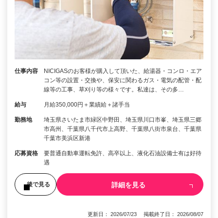
仕事内容
NICIGASのお客様が購入して頂いた、給湯器・コンロ・エア
コン等の設置・交換や、保安に関わるガス・電気の配管・配
線等の工事、草刈り等の様々です。私達は、その多…
給与
月給350,000円＋業績給＋諸手当
勤務地
埼玉県さいたま市緑区中野田、埼玉県川口市峯、埼玉県三郷
市高州、千葉県八千代市上高野、千葉県八街市泉台、千葉県
千葉市美浜区新港
応募資格
要普通自動車運転免許、高卒以上、液化石油設備士有は好待
遇
詳細を見る
後で見る
更新日： 2026/07/23 掲載終了日： 2026/08/07