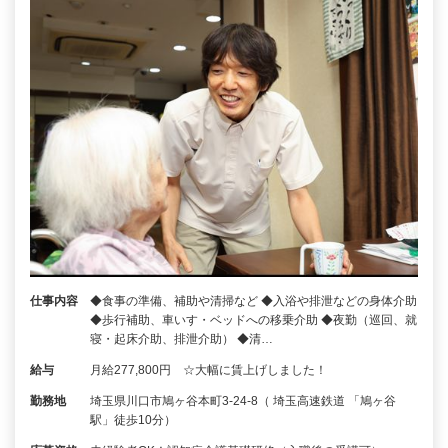
仕事内容
◆食事の準備、補助や清掃など ◆入浴や排泄などの身体介助
◆歩行補助、車いす・ベッドへの移乗介助 ◆夜勤（巡回、就
寝・起床介助、排泄介助） ◆清…
給与
月給277,800円 ☆大幅に賃上げしました！
勤務地
埼玉県川口市鳩ヶ谷本町3-24-8（ 埼玉高速鉄道 「鳩ヶ谷
駅」徒歩10分）