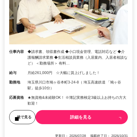
仕事内容
◆請求書、領収書作成 ◆小口現金管理、電話対応など ◆介
護報酬請求業務 ◆生活相談員業務（入居案内、入居者相談な
ど） ＜勤務場所＞ 有料…
給与
月給261,000円 ☆大幅に賃上げしました！
勤務地
埼玉県川口市鳩ヶ谷本町3-24-8（ 埼玉高速鉄道 「鳩ヶ谷
駅」徒歩10分）
応募資格
★無資格&未経験OK！ ※簿記実務検定3級以上お持ちの方大
歓迎！
詳細を見る
後で見る
更新日： 2026/07/28 掲載終了日： 2026/10/31