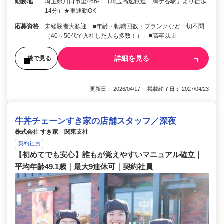
勤務地
埼玉県川口市里466-1 （埼玉高速鉄道「鳩ケ谷駅」より徒歩
14分）★車通勤OK
応募資格
未経験者大歓迎 ■年齢・転職回数・ブランクなど一切不問
（40～50代で入社した人も多数！） ■高卒以上
詳細を見る
後で見る
更新日： 2026/04/17 掲載終了日： 2027/04/23
牛丼チェーンすき家の店舗スタッフ／深夜
株式会社 すき家 関東支社
契約社員
【初めてでも安心】誰もが覚えやすいマニュアル確立｜
平均年齢49.1歳｜最大9連休可｜契約社員