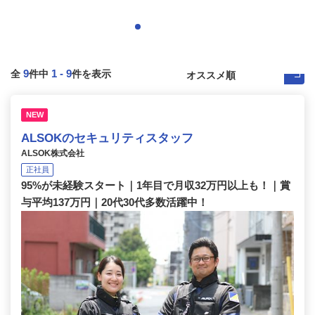
9
1
-
9
全
件中
件を表示
NEW
ALSOKのセキュリティスタッフ
ALSOK株式会社
正社員
95%が未経験スタート｜1年目で月収32万円以上も！｜賞
与平均137万円｜20代30代多数活躍中！