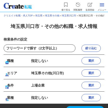
後で見る
閲覧履歴
会員登録
メニュー
クリエイト転職・求人TOP
＞
埼玉県
＞
埼玉県その他
＞
埼玉県川口市
＞
埼玉県川口市・その他の転
埼玉県川口市・その他の転職・求人情報
検索条件の設定
絞り込む
職種
指定しない
選択
エリア
埼玉県その他(川口市)
選択
条件
上場企業
選択
業種
指定しない
選択