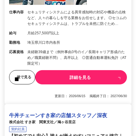
仕事内容
セキュリティシステムによる異常感知時の対応や機器の点検
など、人々の暮らしを守る業務をお任せします。 ◎セコムの
セキュリティシステムは、トラブルを未然に防ぐため…
給与
月給257,500円以上
勤務地
埼玉県川口市内各所
応募資格
未経験39歳まで（例外事由3号のイ／長期キャリア形成のた
め／職業経験不問）、高卒以上 ◎普通自動車運転免許（AT
限定可）
詳細を見る
後で見る
更新日： 2026/06/15 掲載終了日： 2027/06/30
牛丼チェーンすき家の店舗スタッフ／深夜
株式会社 すき家 関東支社／鳩ヶ谷里店
契約社員
【初めてでも安心】誰もが覚えやすいマニュアル確立｜