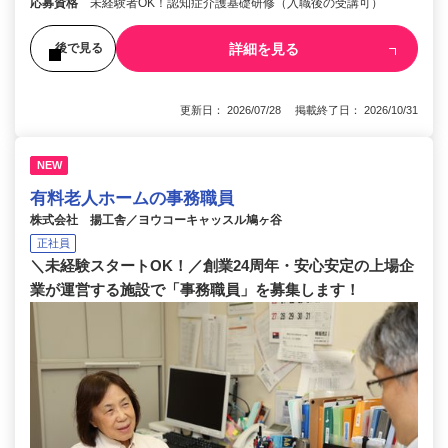
応募資格
未経験者OK！認知症介護基礎研修（入職後の受講可）
詳細を見る
後で見る
更新日： 2026/07/28 掲載終了日： 2026/10/31
NEW
有料老人ホームの事務職員
株式会社 揚工舎／ヨウコーキャッスル鳩ヶ谷
正社員
＼未経験スタートOK！／創業24周年・安心安定の上場企
業が運営する施設で「事務職員」を募集します！