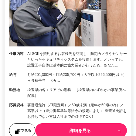
仕事内容
ALSOKを契約するお客様先を訪問し、防犯カメラやセンサー
といったセキュリティシステムを設置します。といっても、
設置工事自体は基本的に協力業者が行うため、あなた…
給与
月給201,300円～月給235,700円（大卒以上226,500円以上）
＋各種手当 《★…
勤務地
埼玉県内各エリアでの勤務 （埼玉県内いずれかの事業所へ
配属）
応募資格
要普通免許（AT限定可）／60歳未満（定年が60歳の為）／
高卒以上（※労働基準法等法令の規定により） ※普通免許を
お持ちでない方は入社までの取得でOK！
詳細を見る
後で見る