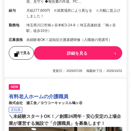
迎、見守り ◆報告書の作成、PC…
給与
月給277,800円 ※就業場所により異なる ☆大幅に賃上げ
しました！
勤務地
埼玉県川口市鳩ヶ谷本町3-24-8（ 埼玉高速鉄道 「鳩ヶ谷
駅」徒歩10分）
応募資格
未経験者OK！認知症介護基礎研修（入職後の受講可）
詳細を見る
後で見る
更新日： 2026/07/28 掲載終了日： 2026/10/31
NEW
有料老人ホームの介護職員
株式会社 揚工舎／ヨウコーキャッスル鳩ヶ谷
正社員
＼未経験スタートOK！／創業24周年・安心安定の上場企
業が運営する施設で「介護職員」を募集します！