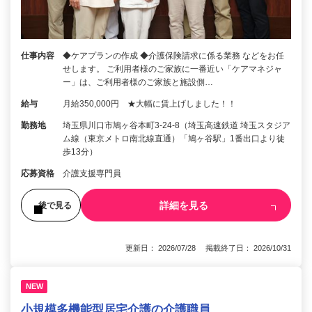
仕事内容
◆ケアプランの作成 ◆介護保険請求に係る業務 などをお任
せします。 ご利用者様のご家族に一番近い「ケアマネジャ
ー」は、ご利用者様のご家族と施設側…
給与
月給350,000円 ★大幅に賃上げしました！！
勤務地
埼玉県川口市鳩ヶ谷本町3-24-8（埼玉高速鉄道 埼玉スタジア
ム線（東京メトロ南北線直通）「鳩ヶ谷駅」1番出口より徒
歩13分）
応募資格
介護支援専門員
詳細を見る
後で見る
更新日： 2026/07/28 掲載終了日： 2026/10/31
NEW
小規模多機能型居宅介護の介護職員