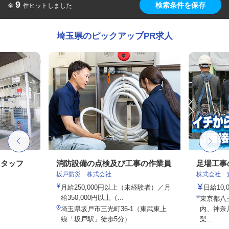
9
検索条件を保存
全
件ヒットしました
埼玉県のピックアップPR求人
スタッフ
消防設備の点検及び工事の作業員
足場工事
坂戸防災 株式会社
株式会社 
月給250,000円以上（未経験者）／月
日給10,
給350,000円以上（...
東京都八
埼玉県坂戸市三光町36-1（東武東上
内、神奈
線「坂戸駅」徒歩5分）
梨...