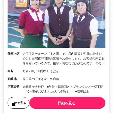
仕事内容
大手牛丼チェーン『すき家』で、店内清掃や翌日の準備を中
心とした深夜時間帯の業務をお任せします。お客様の来店も
落ち着いているので、接客・調理などは少なめです。その…
給与
月収270,000円以上（想定）
勤務地
埼玉県の「すき家」各店舗
応募資格
未経験者大歓迎 ■年齢・転職回数・ブランクなど一切不問
（40～50代で入社した人も多数！） ■高卒以上
詳細を見る
後で見る