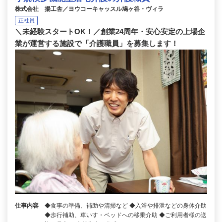
株式会社 揚工舎／ヨウコーキャッスル鳩ヶ谷・ヴィラ
正社員
＼未経験スタートOK！／創業24周年・安心安定の上場企
業が運営する施設で「介護職員」を募集します！
仕事内容
◆食事の準備、補助や清掃など ◆入浴や排泄などの身体介助
◆歩行補助、車いす・ベッドへの移乗介助 ◆ご利用者様の送