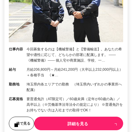
仕事内容
今回募集するのは【機械警備】と【警備輸送】。あなたの希
望や適性に応じて、どちらかの部署に配属します。 ――
《機械警備》―― 個人宅や商業施設、学校、一…
給与
月給206,800円～月給241,200円（大卒以上232,000円以上）
＋各種手当 《★…
勤務地
埼玉県内各エリアでの勤務 （埼玉県内いずれかの事業所へ
配属）
応募資格
要普通免許（AT限定可）／60歳未満（定年が60歳の為）／
高卒以上（※労働基準法等法令の規定により） ※普通免許を
お持ちでない方は入社までの取得でOK！
詳細を見る
後で見る