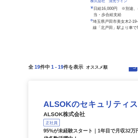
所
株式会社 清光ライン
月給350,000円～390,000円（一律手
当含む）★経験によ...
日給16,000円 ※別
当・歩合給支給
埼玉県鶴ヶ島市三ツ木新町（東武越
生線「一本松駅」より車で6分、
埼玉県戸田市美女木2-19
東...
線「北戸田」駅より車で5
全
19
件中
1
-
19
件を表示
ALSOKのセキュリティ
ALSOK株式会社
正社員