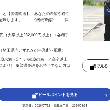
円以上も！｜賞与平均137万円｜20代30
備】と【警備輸送】。あなたの希望や適性
配属します。 ―― 《機械警備》―― 個
…
200円（大卒以上232,000円以上）＋各種手
 （埼玉県内いずれかの事業所へ配属）
60歳未満（定年が60歳の為）／高卒以上
により） ※普通免許をお持ちでない方は
後で見
アピールポイントを見る