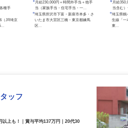
西武バス株式会社
所
月給230,000円＋時間外手当＋他手
月給35
途、各種手
当（家族手当・住宅手当・一...
当含む
埼玉県所沢市下富・新座市本多・さ
埼玉県
-6（JR埼京
いたま市大宮区三橋・東京都練馬
生線「
...
区...
東...
スタッフ