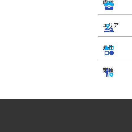
職種
エリア
条件
業種