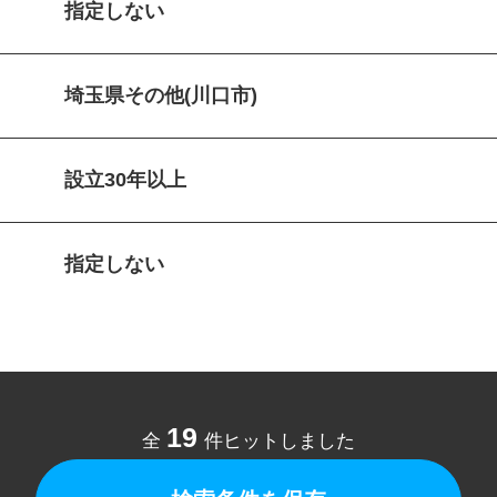
指定しない
埼玉県その他(川口市)
設立30年以上
指定しない
19
全
件ヒットしました