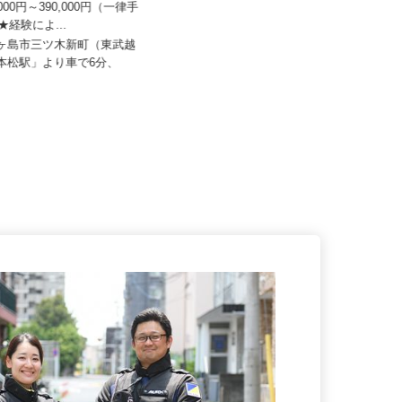
株式会社 清光ライン
0,000円～390,000円（一律手
）★経験によ...
日給16,000円 ※別途、各種手
当・歩合給支給
鶴ヶ島市三ツ木新町（東武越
一本松駅」より車で6分、
埼玉県戸田市美女木2-19-6（JR埼京
線「北戸田」駅より車で5...