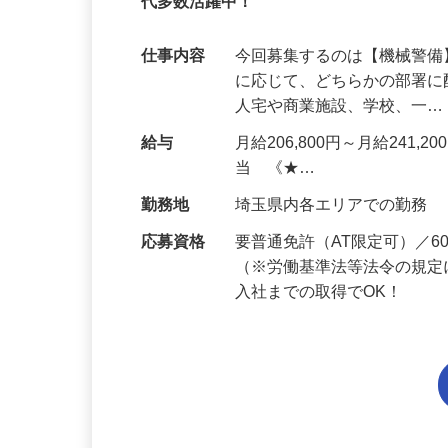
95%が未経験スタート｜1年目で月収32万
代多数活躍中！
仕事内容
今回募集するのは【機械警
に応じて、どちらかの部署に
人宅や商業施設、学校、一
給与
月給206,800円～月給241,
当 《★…
勤務地
埼玉県内各エリアでの勤務
応募資格
要普通免許（AT限定可）／
（※労働基準法等法令の規定
入社までの取得でOK！