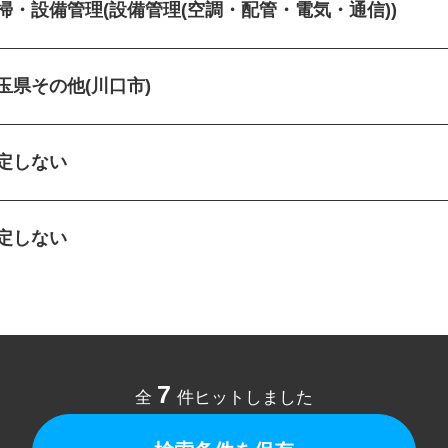
清掃・設備管理(設備管理(空調・配管・電気・通信))
埼玉県その他(川口市)
指定しない
指定しない
7
全
件ヒットしました