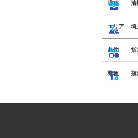
職種
エリア
条件
業種