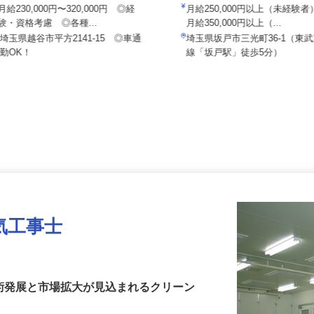
ユニオン防災株式会社
坂戸防災 株式会社
月給230,000円〜320,000円 ◎経
月給250,000円以上（未経
験・資格考慮 ◎各種...
月給350,000円以上（...
埼玉県越谷市平方2141-15 ◎車通
埼玉県坂戸市三光町36-1（
勤OK！
線「坂戸駅」徒歩5分）
気工事士
技術発展と市場拡大が見込まれるクリーン