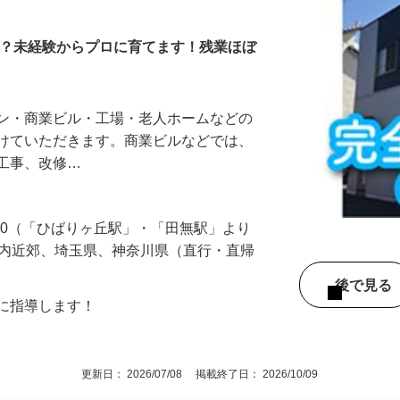
習い）
か？未経験からプロに育てます！残業ほぼ
ョン・商業ビル・工場・老人ホームなどの
がけていただきます。商業ビルなどでは、
気工事、改修…
-30（「ひばりヶ丘駅」・「田無駅」より
都内近郊、埼玉県、神奈川県（直行・直帰
後で見
寧に指導します！