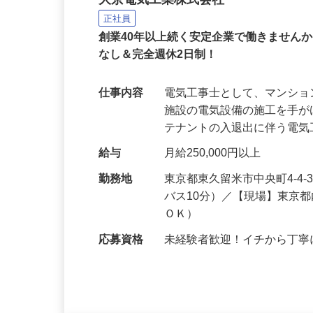
電気工事士スタッフ（見
大京電気工業株式会社
正社員
創業40年以上続く安定企業で働きません
なし＆完全週休2日制！
仕事内容
電気工事士として、マンシ
施設の電気設備の施工を手
テナントの入退出に伴う電
給与
月給250,000円以上
勤務地
東京都東久留米市中央町4-4
バス10分）／【現場】東京
ＯＫ）
応募資格
未経験者歓迎！イチから丁