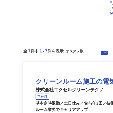
全
7
件中
1
-
7
件を表示
クリーンルーム施工の電
株式会社エクセルクリーンテクノ
正社員
基本定時退勤／土日休み／賞与年3回／