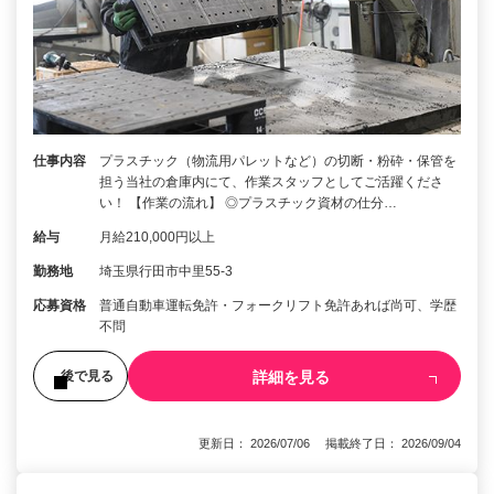
仕事内容
プラスチック（物流用パレットなど）の切断・粉砕・保管を
担う当社の倉庫内にて、作業スタッフとしてご活躍くださ
い！ 【作業の流れ】 ◎プラスチック資材の仕分…
給与
月給210,000円以上
勤務地
埼玉県行田市中里55-3
応募資格
普通自動車運転免許・フォークリフト免許あれば尚可、学歴
不問
詳細を見る
後で見る
更新日： 2026/07/06 掲載終了日： 2026/09/04