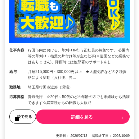
仕事内容
行田市内における、草刈りを行う正社員の募集です。 公園内
等の草刈り・枯葉の片付け等が主な仕事(※造園などの業務で
はありません)。降雨時には他部署のサポートをし…
給与
月給215,000円～300,000円以上 ★大型免許などの各種資
格により変動（入社後、昇…
勤務地
埼玉県行田市近郊（現場）
応募資格
普通免許 ☆20代～50代のどの年齢の方でも未経験から活躍
できます☆異業種からの転職も大歓迎
詳細を見る
後で見る
更新日： 2026/07/13 掲載終了日： 2026/10/09