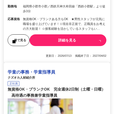
勤務地
福岡県小郡市小郡／西鉄天神大牟田線「西鉄小郡駅」より徒
歩3分
応募資格
無資格OK・ブランクある方もOK ★男性スタッフが元気に
職場を盛り上げています！☆現在非正規で、正職員をお考え
の方大歓迎！ ☆接客経験を活かしているスタッフもい…
詳細を見る
後で見る
更新日： 2026/07/13 掲載終了日： 2027/04/02
学童の事務・学童指導員
クズオカ人材紹介所
正社員
無資格OK・ブランクOK 完全週休2日制（土曜・日曜）
高待遇の事務兼学童指導員