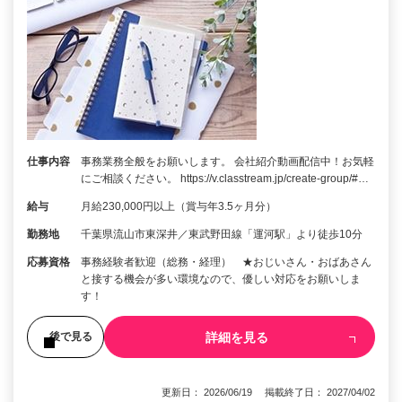
仕事内容
事務業務全般をお願いします。 会社紹介動画配信中！お気軽
にご相談ください。 https://v.classtream.jp/create-group/#…
給与
月給230,000円以上（賞与年3.5ヶ月分）
勤務地
千葉県流山市東深井／東武野田線「運河駅」より徒歩10分
応募資格
事務経験者歓迎（総務・経理） ★おじいさん・おばあさん
と接する機会が多い環境なので、優しい対応をお願いしま
す！
詳細を見る
後で見る
更新日： 2026/06/19 掲載終了日： 2027/04/02