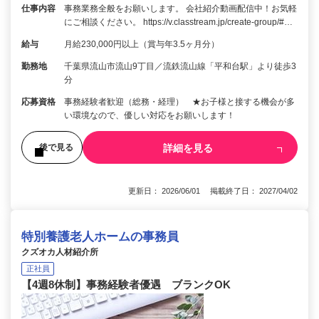
仕事内容
事務業務全般をお願いします。 会社紹介動画配信中！お気軽
にご相談ください。 https://v.classtream.jp/create-group/#…
給与
月給230,000円以上（賞与年3.5ヶ月分）
勤務地
千葉県流山市流山9丁目／流鉄流山線「平和台駅」より徒歩3
分
応募資格
事務経験者歓迎（総務・経理） ★お子様と接する機会が多
い環境なので、優しい対応をお願いします！
詳細を見る
後で見る
更新日： 2026/06/01 掲載終了日： 2027/04/02
特別養護老人ホームの事務員
クズオカ人材紹介所
正社員
【4週8休制】事務経験者優遇 ブランクOK