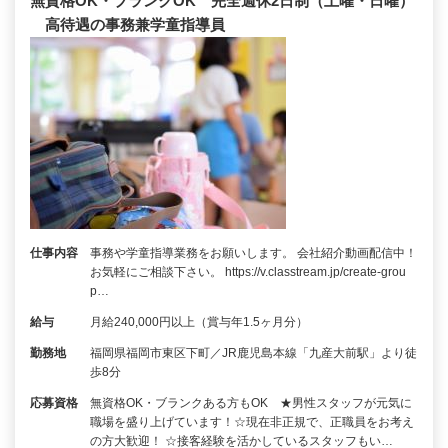
無資格OK・ブランクOK 完全週休2日制（土曜・日曜）
高待遇の事務兼学童指導員
仕事内容
事務や学童指導業務をお願いします。 会社紹介動画配信中！
お気軽にご相談下さい。 https://v.classtream.jp/create-grou
p…
給与
月給240,000円以上（賞与年1.5ヶ月分）
勤務地
福岡県福岡市東区下町／JR鹿児島本線「九産大前駅」より徒
歩8分
応募資格
無資格OK・ブランクある方もOK ★男性スタッフが元気に
職場を盛り上げています！☆現在非正規で、正職員をお考え
の方大歓迎！ ☆接客経験を活かしているスタッフもい…