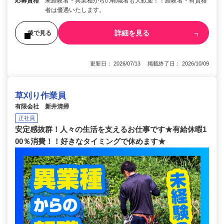
応募資格
未経験者・異業種からの転職者も大歓迎！！経験者・有資格
者は優遇いたします。
詳細を見る
後で見る
更新日： 2026/07/13 掲載終了日： 2026/10/09
草刈り作業員
有限会社 新井清掃
正社員
安定感抜群！人々の生活を支えるお仕事です★有給休暇1
00％消費！！好きなタイミングで休めます★