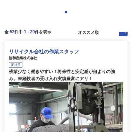
53
1
-
20
全
件中
件を表示
リサイクル会社の作業スタッフ
協和産業株式会社
正社員
残業少なく働きやすい！将来性と安定感が何よりの強
み。未経験者の受け入れ実績豊富にアリ！