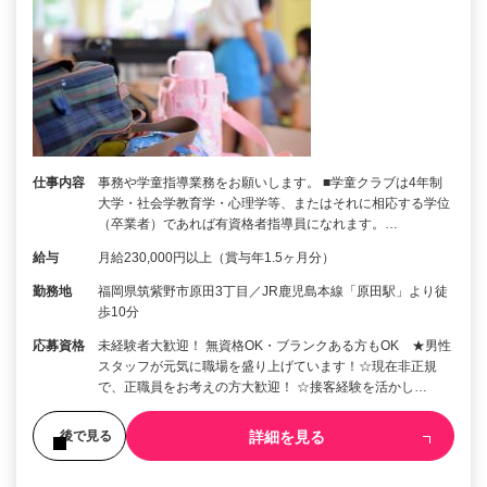
仕事内容
事務や学童指導業務をお願いします。 ■学童クラブは4年制
大学・社会学教育学・心理学等、またはそれに相応する学位
（卒業者）であれば有資格者指導員になれます。…
給与
月給230,000円以上（賞与年1.5ヶ月分）
勤務地
福岡県筑紫野市原田3丁目／JR鹿児島本線「原田駅」より徒
歩10分
応募資格
未経験者大歓迎！ 無資格OK・ブランクある方もOK ★男性
スタッフが元気に職場を盛り上げています！☆現在非正規
で、正職員をお考えの方大歓迎！ ☆接客経験を活かし…
詳細を見る
後で見る