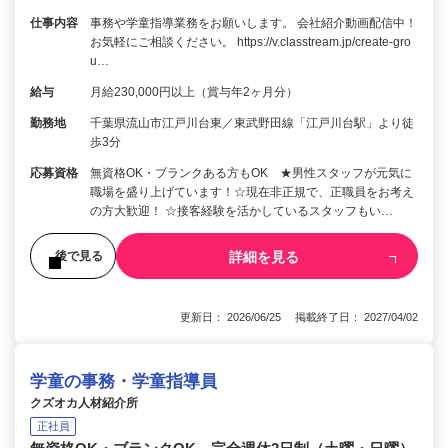
仕事内容
事務や学童指導業務をお願いします。 会社紹介動画配信中！
お気軽にご相談ください。 https://v.classtream.jp/create-gro
u…
給与
月給230,000円以上（賞与年2ヶ月分）
勤務地
千葉県流山市江戸川台東／東武野田線「江戸川台駅」より徒
歩3分
応募資格
無資格OK・ブランクある方もOK ★男性スタッフが元気に
職場を盛り上げています！☆現在非正規で、正職員をお考え
の方大歓迎！ ☆接客経験を活かしているスタッフもい…
詳細を見る
後で見る
更新日： 2026/06/25 掲載終了日： 2027/04/02
学童の事務・学童指導員
クズオカ人材紹介所
正社員