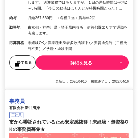
します。 送迎業務ではありますが、１日の運転時間は平均2
～3時間。「今日の勤務はほとんどが待機時間だった！…
給与
月給267,580円 ＋各種手当＋賞与年2回
勤務地
東京都・神奈川県・埼玉県内各所 ※首都圏エリアで通勤を
考慮します。
応募資格
未経験OK／異業種出身者多数活躍中♪／要普通免許（二種免
許不要）／学歴・経験不問
詳細を見る
後で見る
更新日： 2026/04/10 掲載終了日： 2027/04/16
事務員
有限会社 新井清掃
正社員
市から委託されているため安定感抜群！未経験・無資格O
Kの事務員募集★