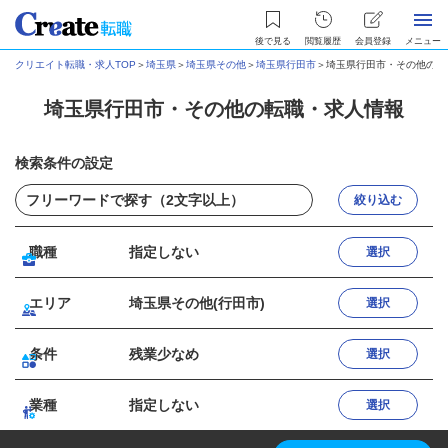
後で見る
閲覧履歴
会員登録
メニュー
クリエイト転職・求人TOP
＞
埼玉県
＞
埼玉県その他
＞
埼玉県行田市
＞
埼玉県行田市・その他の転
埼玉県行田市・その他の転職・求人情報
検索条件の設定
絞り込む
職種
指定しない
選択
エリア
埼玉県その他(行田市)
選択
条件
残業少なめ
選択
業種
指定しない
選択