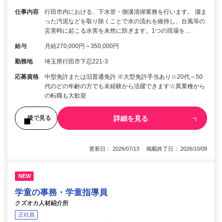
仕事内容
行田市内における、下水管・側溝清掃業務を行います。 溜ま
った汚泥などを取り除くことで水の流れを維持し、台風等の
災害時に起こる水害を未然に防ぎます。1つの現場を…
給与
月給270,000円～350,000円
勤務地
埼玉県行田市下忍221-3
応募資格
中型免許または旧普通免許 ※大型免許手当あり☆20代～50
代のどの年齢の方でも未経験から活躍できます☆異業種から
の転職も大歓迎
詳細を見る
後で見る
更新日： 2026/07/13 掲載終了日： 2026/10/09
NEW
学童の事務・学童指導員
クズオカ人材紹介所
正社員