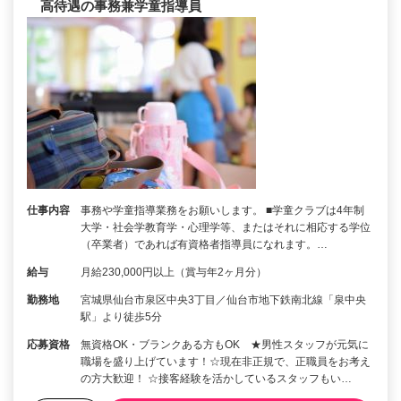
高待遇の事務兼学童指導員
仕事内容
事務や学童指導業務をお願いします。 ■学童クラブは4年制
大学・社会学教育学・心理学等、またはそれに相応する学位
（卒業者）であれば有資格者指導員になれます。…
給与
月給230,000円以上（賞与年2ヶ月分）
勤務地
宮城県仙台市泉区中央3丁目／仙台市地下鉄南北線「泉中央
駅」より徒歩5分
応募資格
無資格OK・ブランクある方もOK ★男性スタッフが元気に
職場を盛り上げています！☆現在非正規で、正職員をお考え
の方大歓迎！ ☆接客経験を活かしているスタッフもい…