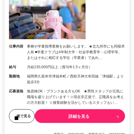
仕事内容
事務や学童指導業務をお願いします。 ★北九州市にも同様求
人有 ■学童クラブは4年制大学・社会学教育学・心理学等、
またはそれに相応する学位（卒業者）であれ…
給与
月給230,000円以上（賞与年1.5ヶ月分）
勤務地
福岡県久留米市津福本町／西鉄天神大牟田線「津福駅」より
徒歩3分
応募資格
無資格OK・ブランクある方もOK ★男性スタッフが元気に
職場を盛り上げています！☆現在非正規で、正職員をお考え
の方大歓迎！ ☆接客経験を活かしているスタッフもい…
詳細を見る
後で見る