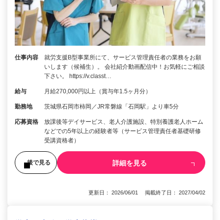
仕事内容
就労支援B型事業所にて、サービス管理責任者の業務をお願
いします（候補生）。 会社紹介動画配信中！お気軽にご相談
下さい。 https://v.classt…
給与
月給270,000円以上（賞与年1.5ヶ月分）
勤務地
茨城県石岡市柿岡／JR常磐線「石岡駅」より車5分
応募資格
放課後等デイサービス、老人介護施設、特別養護老人ホーム
などでの5年以上の経験者等（サービス管理責任者基礎研修
受講資格者）
詳細を見る
後で見る
更新日： 2026/06/01 掲載終了日： 2027/04/02