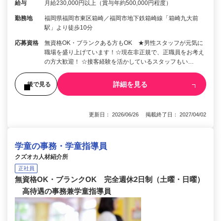
給与
月給230,000円以上（賞与年約500,000円程度）
勤務地
福岡県福岡市東区箱崎／福岡市地下鉄箱崎線「箱崎九大前
駅」より徒歩10分
応募資格
無資格OK・ブランクある方もOK ★男性スタッフが元気に
職場を盛り上げています！☆現在非正規で、正職員をお考え
の方大歓迎！ ☆接客経験を活かしているスタッフもい…
詳細を見る
後で見る
更新日： 2026/06/26 掲載終了日： 2027/04/02
学童の事務・学童指導員
クズオカ人材紹介所
正社員
無資格OK・ブランクOK 完全週休2日制（土曜・日曜）
高待遇の事務兼学童指導員