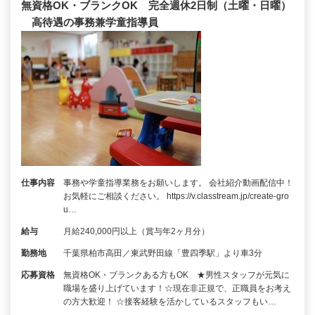
無資格OK・ブランクOK 完全週休2日制（土曜・日曜）
高待遇の事務兼学童指導員
仕事内容
事務や学童指導業務をお願いします。 会社紹介動画配信中！
お気軽にご相談ください。 https://v.classtream.jp/create-gro
u…
給与
月給240,000円以上（賞与年2ヶ月分）
勤務地
千葉県柏市高田／東武野田線「豊四季駅」より車3分
応募資格
無資格OK・ブランクある方もOK ★男性スタッフが元気に
職場を盛り上げています！☆現在非正規で、正職員をお考え
の方大歓迎！ ☆接客経験を活かしているスタッフもい…