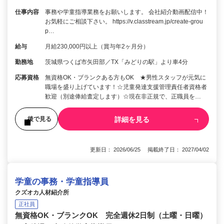
仕事内容
事務や学童指導業務をお願いします。 会社紹介動画配信中！
お気軽にご相談下さい。 https://v.classtream.jp/create-grou
p…
給与
月給230,000円以上（賞与年2ヶ月分）
勤務地
茨城県つくば市矢田部／TX「みどりの駅」より車4分
応募資格
無資格OK・ブランクある方もOK ★男性スタッフが元気に
職場を盛り上げています！☆児童発達支援管理責任者資格者
歓迎（別途俸給査定します）☆現在非正規で、正職員を…
詳細を見る
後で見る
更新日： 2026/06/25 掲載終了日： 2027/04/02
学童の事務・学童指導員
クズオカ人材紹介所
正社員
無資格OK・ブランクOK 完全週休2日制（土曜・日曜）