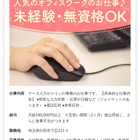
仕事内容
データ入力がメインの事務のお仕事です。 【具体的な仕事内
容】 ●簡単な入力作業 ・伝票や日報など（フォーマットがあ
ります） ●電話応対 ●来客応対…
給与
月給190,000円以上 ※見習い期間（2ヶ月）後は昇給し、さ
らに食事手当がつきます
勤務地
埼玉県行田市下忍221-3