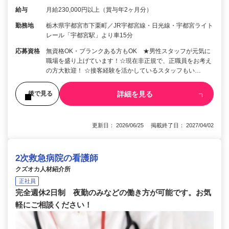
給与
月給230,000円以上（賞与年2ヶ月分）
勤務地
栃木県宇都宮市下栗町／JR宇都宮線・日光線・宇都宮ライト
レール「宇都宮駅」より車15分
応募資格
無資格OK・ブランクある方もOK ★男性スタッフが元気に
職場を盛り上げています！☆現在非正規で、正職員をお考え
の方大歓迎！ ☆接客経験を活かしているスタッフもい…
詳細を見る
後で見る
更新日： 2026/06/25 掲載終了日： 2027/04/02
2次救急病院の看護師
クズオカ人材紹介所
正社員
完全週休2日制 夜勤のみなどの働き方が可能です。お気
軽にご相談ください！