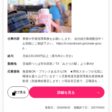
仕事内容
事務や学童指導業務をお願いします。 会社紹介動画配信中！
お気軽にご相談下さい。 https://v.classtream.jp/create-grou
p…
給与
月給230,000円以上（賞与年2ヶ月分）
勤務地
茨城県つくば市矢田部／TX「みどりの駅」より車4分
応募資格
無資格OK・ブランクある方もOK ★男性スタッフが元気に
職場を盛り上げています！☆児童発達支援管理責任者資格者
歓迎（別途俸給査定します）☆現在非正規で、正職員を…
詳細を見る
後で見る
更新日： 2026/06/25 掲載終了日： 2027/04/02