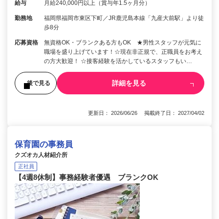
給与
月給240,000円以上（賞与年1.5ヶ月分）
勤務地
福岡県福岡市東区下町／JR鹿児島本線「九産大前駅」より徒
歩8分
応募資格
無資格OK・ブランクある方もOK ★男性スタッフが元気に
職場を盛り上げています！☆現在非正規で、正職員をお考え
の方大歓迎！ ☆接客経験を活かしているスタッフもい…
詳細を見る
後で見る
更新日： 2026/06/26 掲載終了日： 2027/04/02
保育園の事務員
クズオカ人材紹介所
正社員
【4週8休制】事務経験者優遇 ブランクOK