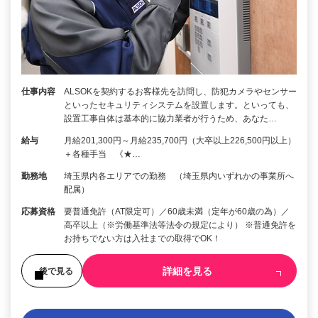
仕事内容
ALSOKを契約するお客様先を訪問し、防犯カメラやセンサー
といったセキュリティシステムを設置します。といっても、
設置工事自体は基本的に協力業者が行うため、あなた…
給与
月給201,300円～月給235,700円（大卒以上226,500円以上）
＋各種手当 《★…
勤務地
埼玉県内各エリアでの勤務 （埼玉県内いずれかの事業所へ
配属）
応募資格
要普通免許（AT限定可）／60歳未満（定年が60歳の為）／
高卒以上（※労働基準法等法令の規定により） ※普通免許を
お持ちでない方は入社までの取得でOK！
詳細を見る
後で見る