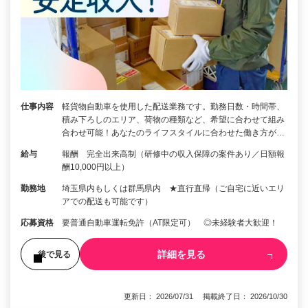
仕事内容
軽貨物自動車を使用した配送業務です。勤務日数・時間帯、
積み下ろしのエリア、荷物の種類など、希望に合わせて組み
合わせ可能！あなたのライフスタイルに合わせた働き方が…
給与
報酬 完全出来高制（研修中の収入保障の案件あり／日額報
酬10,000円以上）
勤務地
埼玉県内もしくは群馬県内 ★直行直帰（ご自宅に近いエリ
アでの配送も可能です）
応募資格
要普通自動車運転免許（AT限定可） ◎未経験者大歓迎！
詳細を見る
後で見る
更新日： 2026/07/31 掲載終了日： 2026/10/30