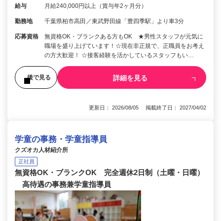
給与
月給240,000円以上（賞与年2ヶ月分）
勤務地
千葉県柏市高田／東武野田線「豊四季駅」より車3分
応募資格
無資格OK・ブランクある方もOK ★男性スタッフが元気に
職場を盛り上げています！☆現在非正規で、正職員をお考え
の方大歓迎！ ☆接客経験を活かしているスタッフもい…
詳細を見る
後で見る
更新日： 2026/08/05 掲載終了日： 2027/04/02
学童の事務・学童指導員
クズオカ人材紹介所
正社員
無資格OK・ブランクOK 完全週休2日制（土曜・日曜）
高待遇の事務兼学童指導員