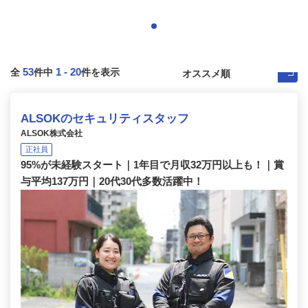
53
1
-
20
全
件中
件を表示
ALSOKのセキュリティスタッフ
ALSOK株式会社
正社員
95%が未経験スタート｜1年目で月収32万円以上も！｜賞
与平均137万円｜20代30代多数活躍中！