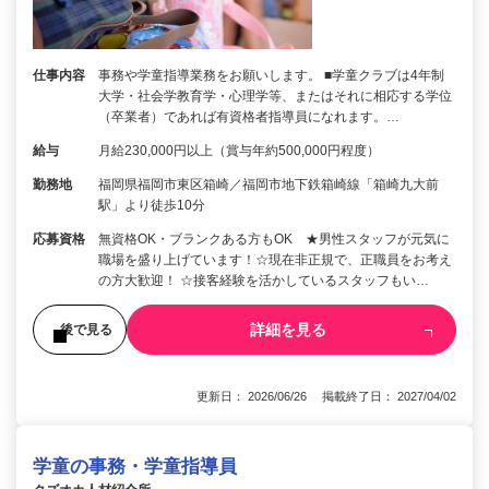
仕事内容
事務や学童指導業務をお願いします。 ■学童クラブは4年制
大学・社会学教育学・心理学等、またはそれに相応する学位
（卒業者）であれば有資格者指導員になれます。…
給与
月給230,000円以上（賞与年約500,000円程度）
勤務地
福岡県福岡市東区箱崎／福岡市地下鉄箱崎線「箱崎九大前
駅」より徒歩10分
応募資格
無資格OK・ブランクある方もOK ★男性スタッフが元気に
職場を盛り上げています！☆現在非正規で、正職員をお考え
の方大歓迎！ ☆接客経験を活かしているスタッフもい…
詳細を見る
後で見る
更新日： 2026/06/26 掲載終了日： 2027/04/02
学童の事務・学童指導員