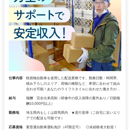
仕事内容
軽貨物自動車を使用した配送業務です。勤務日数・時間帯、
積み下ろしのエリア、荷物の種類など、希望に合わせて組み
合わせ可能！あなたのライフスタイルに合わせた働き方が…
給与
報酬 完全出来高制（研修中の収入保障の案件あり／日額報
酬10,000円以上）
勤務地
埼玉県内もしくは群馬県内 ★直行直帰（ご自宅に近いエリ
アでの配送も可能です）
応募資格
要普通自動車運転免許（AT限定可） ◎未経験者大歓迎！