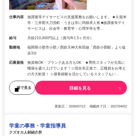
仕事内容
放課後等デイサービスの支援業務をお願いします。 ★久留米
市・三井郡大刀洗町・うきは市に同様求人有 ■放課後等デイ
サービスは、社会学・教育学・心理学等を専…
給与
月給210,000円以上（賞与年1.5ヶ月分）
勤務地
福岡県小郡市小郡／西鉄天神大牟田線「西鉄小郡駅」より徒
歩3分
応募資格
無資格OK・ブランクある方もOK ★男性スタッフが元気に
職場を盛り上げています！☆現在非正規で、正職員をお考え
の方大歓迎！ ☆接客経験を活かしているスタッフもい…
詳細を見る
後で見る
更新日： 2026/07/13 掲載終了日： 2027/04/02
学童の事務・学童指導員
クズオカ人材紹介所