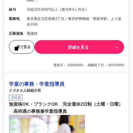
eate…
給与
月給320,000円以上（賞与年4ヶ月分）
勤務地
東京都足立区島根3丁目／東武伊勢崎線「西新井駅」より徒
歩10分
応募資格
看護師
詳細を見る
後で見る
更新日： 2026/05/01 掲載終了日： 2027/04/02
学童の事務・学童指導員
クズオカ人材紹介所
正社員
無資格OK・ブランクOK 完全週休2日制（土曜・日曜）
高待遇の事務兼学童指導員