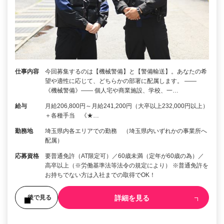
仕事内容
今回募集するのは【機械警備】と【警備輸送】。あなたの希
望や適性に応じて、どちらかの部署に配属します。 ――
《機械警備》―― 個人宅や商業施設、学校、一…
給与
月給206,800円～月給241,200円（大卒以上232,000円以上）
＋各種手当 《★…
勤務地
埼玉県内各エリアでの勤務 （埼玉県内いずれかの事業所へ
配属）
応募資格
要普通免許（AT限定可）／60歳未満（定年が60歳の為）／
高卒以上（※労働基準法等法令の規定により） ※普通免許を
お持ちでない方は入社までの取得でOK！
詳細を見る
後で見る