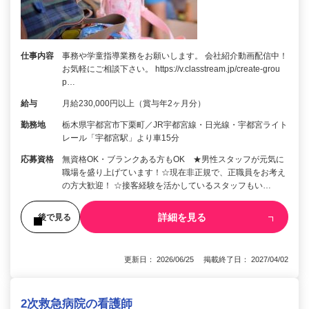
仕事内容
事務や学童指導業務をお願いします。 会社紹介動画配信中！
お気軽にご相談下さい。 https://v.classtream.jp/create-grou
p…
給与
月給230,000円以上（賞与年2ヶ月分）
勤務地
栃木県宇都宮市下栗町／JR宇都宮線・日光線・宇都宮ライト
レール「宇都宮駅」より車15分
応募資格
無資格OK・ブランクある方もOK ★男性スタッフが元気に
職場を盛り上げています！☆現在非正規で、正職員をお考え
の方大歓迎！ ☆接客経験を活かしているスタッフもい…
詳細を見る
後で見る
更新日： 2026/06/25 掲載終了日： 2027/04/02
2次救急病院の看護師