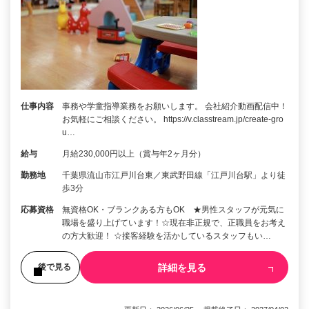
仕事内容
事務や学童指導業務をお願いします。 会社紹介動画配信中！
お気軽にご相談ください。 https://v.classtream.jp/create-gro
u…
給与
月給230,000円以上（賞与年2ヶ月分）
勤務地
千葉県流山市江戸川台東／東武野田線「江戸川台駅」より徒
歩3分
応募資格
無資格OK・ブランクある方もOK ★男性スタッフが元気に
職場を盛り上げています！☆現在非正規で、正職員をお考え
の方大歓迎！ ☆接客経験を活かしているスタッフもい…
詳細を見る
後で見る