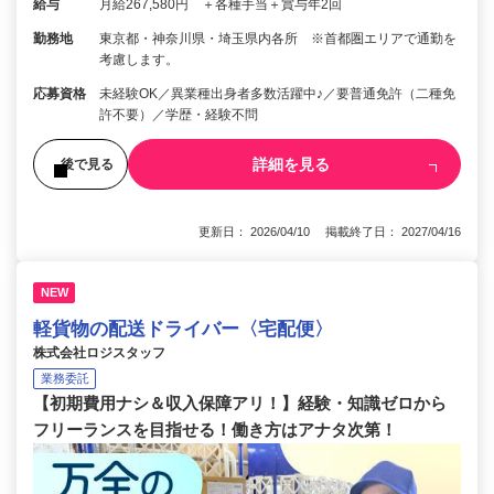
給与
月給267,580円 ＋各種手当＋賞与年2回
勤務地
東京都・神奈川県・埼玉県内各所 ※首都圏エリアで通勤を
考慮します。
応募資格
未経験OK／異業種出身者多数活躍中♪／要普通免許（二種免
許不要）／学歴・経験不問
詳細を見る
後で見る
更新日： 2026/04/10 掲載終了日： 2027/04/16
NEW
軽貨物の配送ドライバー〈宅配便〉
株式会社ロジスタッフ
業務委託
【初期費用ナシ＆収入保障アリ！】経験・知識ゼロから
フリーランスを目指せる！働き方はアナタ次第！