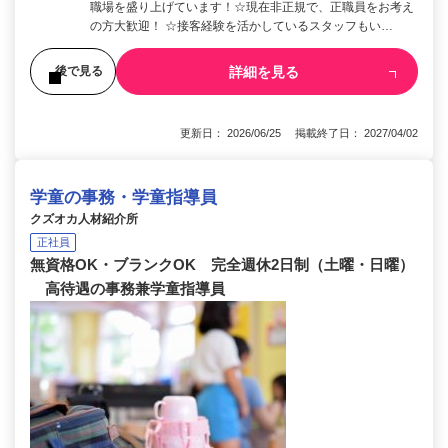
職場を盛り上げています！☆現在非正規で、正職員をお考え
の方大歓迎！ ☆接客経験を活かしているスタッフもい…
詳細を見る
後で見る
更新日： 2026/06/25 掲載終了日： 2027/04/02
学童の事務・学童指導員
クズオカ人材紹介所
正社員
無資格OK・ブランクOK 完全週休2日制（土曜・日曜）
高待遇の事務兼学童指導員