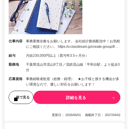
仕事内容
事務業務全般をお願いします。 会社紹介動画配信中！お気軽
にご相談ください。 https://v.classtream.jp/create-group/#…
給与
月給230,000円以上（賞与年3.5ヶ月分）
勤務地
千葉県流山市流山9丁目／流鉄流山線「平和台駅」より徒歩3
分
応募資格
事務経験者歓迎（総務・経理） ★お子様と接する機会が多
い環境なので、優しい対応をお願いします！
詳細を見る
後で見る
更新日： 2026/06/01 掲載終了日： 2027/04/02