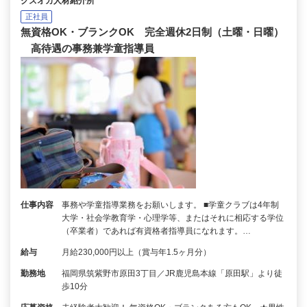
クズオカ人材紹介所
正社員
無資格OK・ブランクOK 完全週休2日制（土曜・日曜）
高待遇の事務兼学童指導員
仕事内容
事務や学童指導業務をお願いします。 ■学童クラブは4年制
大学・社会学教育学・心理学等、またはそれに相応する学位
（卒業者）であれば有資格者指導員になれます。…
給与
月給230,000円以上（賞与年1.5ヶ月分）
勤務地
福岡県筑紫野市原田3丁目／JR鹿児島本線「原田駅」より徒
歩10分