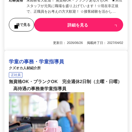
応募資格
未経験者大歓迎！ 無資格OK・ブランクある方もOK ★男性
スタッフが元気に職場を盛り上げています！☆現在非正規
で、正職員をお考えの方大歓迎！ ☆接客経験を活かし…
詳細を見る
後で見る
更新日： 2026/06/26 掲載終了日： 2027/04/02
学童の事務・学童指導員
クズオカ人材紹介所
正社員
無資格OK・ブランクOK 完全週休2日制（土曜・日曜）
高待遇の事務兼学童指導員