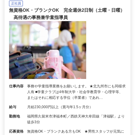
正社員
無資格OK・ブランクOK 完全週休2日制（土曜・日曜）
高待遇の事務兼学童指導員
仕事内容
事務や学童指導業務をお願いします。 ★北九州市にも同様求
人有 ■学童クラブは4年制大学・社会学教育学・心理学等、
またはそれに相応する学位（卒業者）であれ…
給与
月給230,000円以上（賞与年1.5ヶ月分）
勤務地
福岡県久留米市津福本町／西鉄天神大牟田線「津福駅」より
徒歩3分
応募資格
無資格OK・ブランクある方もOK ★男性スタッフが元気に