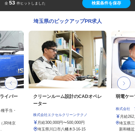
53
検索条件を保存
全
件ヒットしました
埼玉県のピックアップPR求人
ドライバー
クリーンルーム設計のCADオペレ
弱電ケー
ーター
株式会社 
、各種手当・
株式会社エクセルクリーンテクノ
月給26
月給300,000円〜500,000円
6（JR埼京
埼玉県三
.
埼玉県川口市八幡木3-16-15
新和橋近