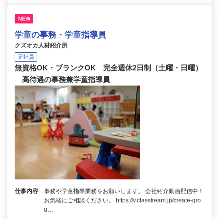
NEW
学童の事務・学童指導員
クズオカ人材紹介所
正社員
無資格OK・ブランクOK 完全週休2日制（土曜・日曜）
高待遇の事務兼学童指導員
仕事内容
事務や学童指導業務をお願いします。 会社紹介動画配信中！
お気軽にご相談ください。 https://v.classtream.jp/create-gro
u…