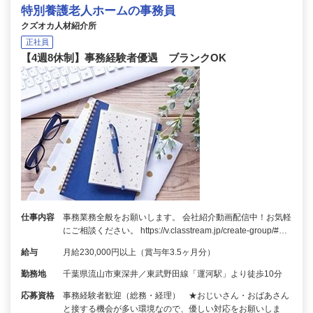
特別養護老人ホームの事務員
クズオカ人材紹介所
正社員
【4週8休制】事務経験者優遇 ブランクOK
仕事内容
事務業務全般をお願いします。 会社紹介動画配信中！お気軽
にご相談ください。 https://v.classtream.jp/create-group/#…
給与
月給230,000円以上（賞与年3.5ヶ月分）
勤務地
千葉県流山市東深井／東武野田線「運河駅」より徒歩10分
応募資格
事務経験者歓迎（総務・経理） ★おじいさん・おばあさん
と接する機会が多い環境なので、優しい対応をお願いしま