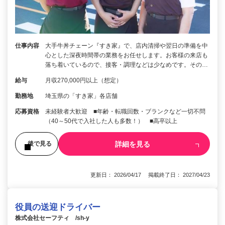
仕事内容
大手牛丼チェーン『すき家』で、店内清掃や翌日の準備を中
心とした深夜時間帯の業務をお任せします。お客様の来店も
落ち着いているので、接客・調理などは少なめです。その…
給与
月収270,000円以上（想定）
勤務地
埼玉県の「すき家」各店舗
応募資格
未経験者大歓迎 ■年齢・転職回数・ブランクなど一切不問
（40～50代で入社した人も多数！） ■高卒以上
詳細を見る
後で見る
更新日： 2026/04/17 掲載終了日： 2027/04/23
役員の送迎ドライバー
株式会社セーフティ /sh-y