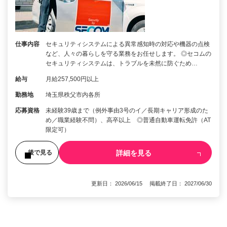
仕事内容
セキュリティシステムによる異常感知時の対応や機器の点検
など、人々の暮らしを守る業務をお任せします。 ◎セコムの
セキュリティシステムは、トラブルを未然に防ぐため…
給与
月給257,500円以上
勤務地
埼玉県秩父市内各所
応募資格
未経験39歳まで（例外事由3号のイ／長期キャリア形成のた
め／職業経験不問）、高卒以上 ◎普通自動車運転免許（AT
限定可）
詳細を見る
後で見る
更新日： 2026/06/15 掲載終了日： 2027/06/30
1