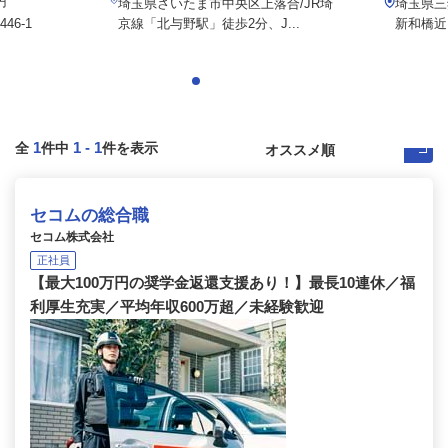
円
埼玉県さいたま市中央区上落合/JR埼
埼玉県三
6-1
京線「北与野駅」徒歩2分、J...
新和橋近
1
1
-
1
全
件中
件を表示
セコムの総合職
セコム株式会社
正社員
【最大100万円の奨学金返還支援あり！】最長10連休／福
利厚生充実／平均年収600万超／未経験歓迎