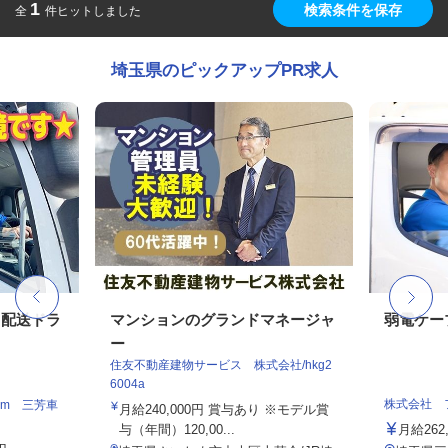
1
検索条件を保存
全
件ヒットしました
埼玉県のピックアップPR求人
ト配送ドラ
マンションのグランドマネージャ
弱電ケー
ー
住友不動産建物サービス 株式会社/hkg2
6004a
株式会社 
am 三芳車
月給240,000円 賞与あり ※モデル賞
与（年間）120,00...
月給26