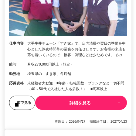
仕事内容
大手牛丼チェーン『すき家』で、店内清掃や翌日の準備を中
心とした深夜時間帯の業務をお任せします。お客様の来店も
落ち着いているので、接客・調理などは少なめです。その…
給与
月収270,000円以上（想定）
勤務地
埼玉県の「すき家」各店舗
応募資格
未経験者大歓迎 ■年齢・転職回数・ブランクなど一切不問
（40～50代で入社した人も多数！） ■高卒以上
詳細を見る
後で見る
更新日： 2026/04/17 掲載終了日： 2027/04/23