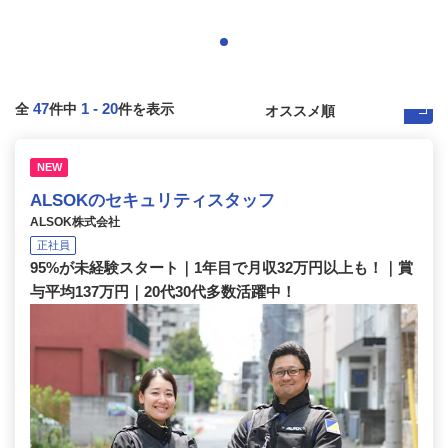
47
1
-
20
全
件中
件を表示
NEW
ALSOKのセキュリティスタッフ
ALSOK株式会社
正社員
95%が未経験スタート｜1年目で月収32万円以上も！｜賞
与平均137万円｜20代30代多数活躍中！