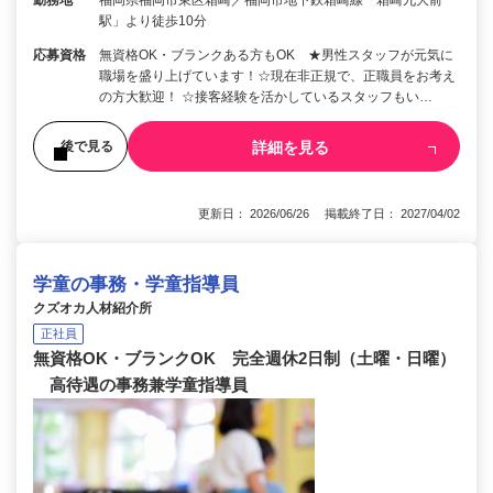
駅」より徒歩10分
応募資格
無資格OK・ブランクある方もOK ★男性スタッフが元気に
職場を盛り上げています！☆現在非正規で、正職員をお考え
の方大歓迎！ ☆接客経験を活かしているスタッフもい…
詳細を見る
後で見る
更新日： 2026/06/26 掲載終了日： 2027/04/02
学童の事務・学童指導員
クズオカ人材紹介所
正社員
無資格OK・ブランクOK 完全週休2日制（土曜・日曜）
高待遇の事務兼学童指導員