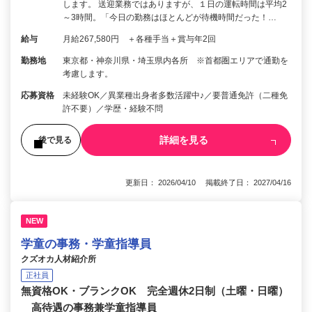
します。 送迎業務ではありますが、１日の運転時間は平均2
～3時間。「今日の勤務はほとんどが待機時間だった！…
給与
月給267,580円 ＋各種手当＋賞与年2回
勤務地
東京都・神奈川県・埼玉県内各所 ※首都圏エリアで通勤を
考慮します。
応募資格
未経験OK／異業種出身者多数活躍中♪／要普通免許（二種免
許不要）／学歴・経験不問
詳細を見る
後で見る
更新日： 2026/04/10 掲載終了日： 2027/04/16
NEW
学童の事務・学童指導員
クズオカ人材紹介所
正社員
無資格OK・ブランクOK 完全週休2日制（土曜・日曜）
高待遇の事務兼学童指導員