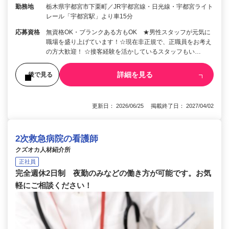
勤務地
栃木県宇都宮市下栗町／JR宇都宮線・日光線・宇都宮ライト
レール「宇都宮駅」より車15分
応募資格
無資格OK・ブランクある方もOK ★男性スタッフが元気に
職場を盛り上げています！☆現在非正規で、正職員をお考え
の方大歓迎！ ☆接客経験を活かしているスタッフもい…
詳細を見る
後で見る
更新日： 2026/06/25 掲載終了日： 2027/04/02
2次救急病院の看護師
クズオカ人材紹介所
正社員
完全週休2日制 夜勤のみなどの働き方が可能です。お気
軽にご相談ください！