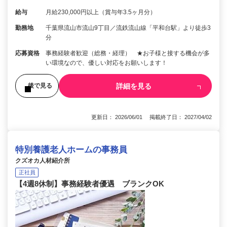
給与
月給230,000円以上（賞与年3.5ヶ月分）
勤務地
千葉県流山市流山9丁目／流鉄流山線「平和台駅」より徒歩3
分
応募資格
事務経験者歓迎（総務・経理） ★お子様と接する機会が多
い環境なので、優しい対応をお願いします！
詳細を見る
後で見る
更新日： 2026/06/01 掲載終了日： 2027/04/02
特別養護老人ホームの事務員
クズオカ人材紹介所
正社員
【4週8休制】事務経験者優遇 ブランクOK