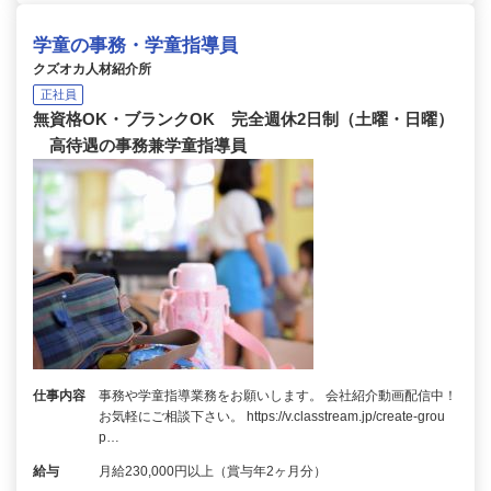
学童の事務・学童指導員
クズオカ人材紹介所
正社員
無資格OK・ブランクOK 完全週休2日制（土曜・日曜）
高待遇の事務兼学童指導員
仕事内容
事務や学童指導業務をお願いします。 会社紹介動画配信中！
お気軽にご相談下さい。 https://v.classtream.jp/create-grou
p…
給与
月給230,000円以上（賞与年2ヶ月分）