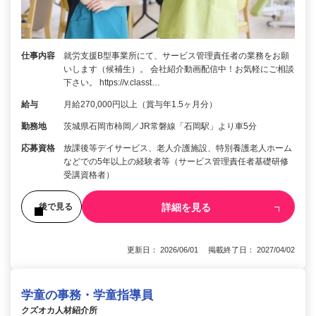
仕事内容
就労支援B型事業所にて、サービス管理責任者の業務をお願
いします（候補生）。 会社紹介動画配信中！お気軽にご相談
下さい。 https://v.classt…
給与
月給270,000円以上（賞与年1.5ヶ月分）
勤務地
茨城県石岡市柿岡／JR常磐線「石岡駅」より車5分
応募資格
放課後等デイサービス、老人介護施設、特別養護老人ホーム
などでの5年以上の経験者等（サービス管理責任者基礎研修
受講資格者）
詳細を見る
後で見る
更新日： 2026/06/01 掲載終了日： 2027/04/02
学童の事務・学童指導員
クズオカ人材紹介所