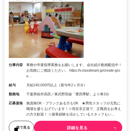
仕事内容
事務や学童指導業務をお願いします。 会社紹介動画配信中！
お気軽にご相談ください。 https://v.classtream.jp/create-gro
u…
給与
月給240,000円以上（賞与年2ヶ月分）
勤務地
千葉県柏市高田／東武野田線「豊四季駅」より車3分
応募資格
無資格OK・ブランクある方もOK ★男性スタッフが元気に
職場を盛り上げています！☆現在非正規で、正職員をお考え
の方大歓迎！ ☆接客経験を活かしているスタッフもい…
詳細を見る
後で見る