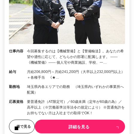
仕事内容
今回募集するのは【機械警備】と【警備輸送】。あなたの希
望や適性に応じて、どちらかの部署に配属します。 ――
《機械警備》―― 個人宅や商業施設、学校、一…
給与
月給206,800円～月給241,200円（大卒以上232,000円以上）
＋各種手当 《★…
勤務地
埼玉県内各エリアでの勤務 （埼玉県内いずれかの事業所へ
配属）
応募資格
要普通免許（AT限定可）／60歳未満（定年が60歳の為）／
高卒以上（※労働基準法等法令の規定により） ※普通免許を
お持ちでない方は入社までの取得でOK！
詳細を見る
後で見る