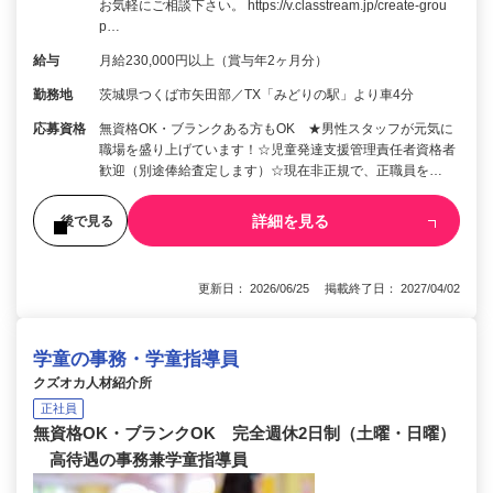
お気軽にご相談下さい。 https://v.classtream.jp/create-grou
p…
給与
月給230,000円以上（賞与年2ヶ月分）
勤務地
茨城県つくば市矢田部／TX「みどりの駅」より車4分
応募資格
無資格OK・ブランクある方もOK ★男性スタッフが元気に
職場を盛り上げています！☆児童発達支援管理責任者資格者
歓迎（別途俸給査定します）☆現在非正規で、正職員を…
詳細を見る
後で見る
更新日： 2026/06/25 掲載終了日： 2027/04/02
学童の事務・学童指導員
クズオカ人材紹介所
正社員
無資格OK・ブランクOK 完全週休2日制（土曜・日曜）
高待遇の事務兼学童指導員