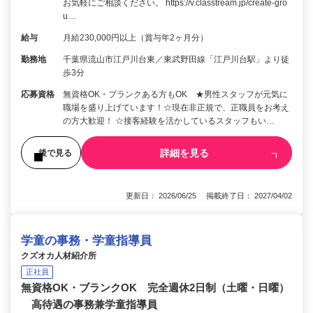
お気軽にご相談ください。 https://v.classtream.jp/create-gro
u…
給与
月給230,000円以上（賞与年2ヶ月分）
勤務地
千葉県流山市江戸川台東／東武野田線「江戸川台駅」より徒
歩3分
応募資格
無資格OK・ブランクある方もOK ★男性スタッフが元気に
職場を盛り上げています！☆現在非正規で、正職員をお考え
の方大歓迎！ ☆接客経験を活かしているスタッフもい…
詳細を見る
後で見る
更新日： 2026/06/25 掲載終了日： 2027/04/02
学童の事務・学童指導員
クズオカ人材紹介所
正社員
無資格OK・ブランクOK 完全週休2日制（土曜・日曜）
高待遇の事務兼学童指導員