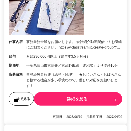
仕事内容
事務業務全般をお願いします。 会社紹介動画配信中！お気軽
にご相談ください。 https://v.classtream.jp/create-group/#…
給与
月給230,000円以上（賞与年3.5ヶ月分）
勤務地
千葉県流山市東深井／東武野田線「運河駅」より徒歩10分
応募資格
事務経験者歓迎（総務・経理） ★おじいさん・おばあさん
と接する機会が多い環境なので、優しい対応をお願いしま
す！
詳細を見る
後で見る
更新日： 2026/06/19 掲載終了日： 2027/04/02