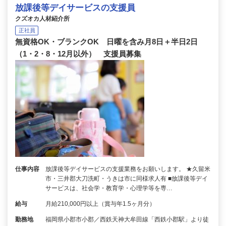
放課後等デイサービスの支援員
クズオカ人材紹介所
正社員
無資格OK・ブランクOK 日曜を含み月8日＋半日2日
（1・2・8・12月以外） 支援員募集
仕事内容
放課後等デイサービスの支援業務をお願いします。 ★久留米
市・三井郡大刀洗町・うきは市に同様求人有 ■放課後等デイ
サービスは、社会学・教育学・心理学等を専…
給与
月給210,000円以上（賞与年1.5ヶ月分）
勤務地
福岡県小郡市小郡／西鉄天神大牟田線「西鉄小郡駅」より徒