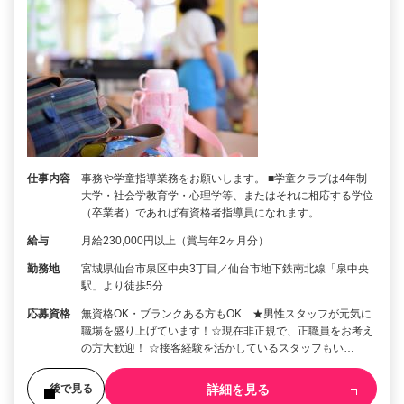
仕事内容
事務や学童指導業務をお願いします。 ■学童クラブは4年制
大学・社会学教育学・心理学等、またはそれに相応する学位
（卒業者）であれば有資格者指導員になれます。…
給与
月給230,000円以上（賞与年2ヶ月分）
勤務地
宮城県仙台市泉区中央3丁目／仙台市地下鉄南北線「泉中央
駅」より徒歩5分
応募資格
無資格OK・ブランクある方もOK ★男性スタッフが元気に
職場を盛り上げています！☆現在非正規で、正職員をお考え
の方大歓迎！ ☆接客経験を活かしているスタッフもい…
詳細を見る
後で見る