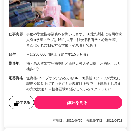
仕事内容
事務や学童指導業務をお願いします。 ★北九州市にも同様求
人有 ■学童クラブは4年制大学・社会学教育学・心理学等、
またはそれに相応する学位（卒業者）であれ…
給与
月給230,000円以上（賞与年1.5ヶ月分）
勤務地
福岡県久留米市津福本町／西鉄天神大牟田線「津福駅」より
徒歩3分
応募資格
無資格OK・ブランクある方もOK ★男性スタッフが元気に
職場を盛り上げています！☆現在非正規で、正職員をお考え
の方大歓迎！ ☆接客経験を活かしているスタッフもい…
詳細を見る
後で見る
更新日： 2026/06/25 掲載終了日： 2027/04/02