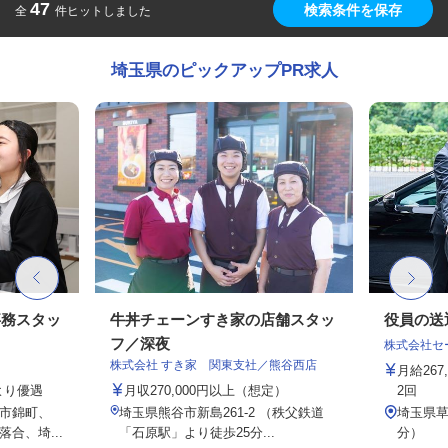
47
検索条件を保存
全
件ヒットしました
埼玉県のピックアップPR求人
事務スタッ
牛丼チェーンすき家の店舗スタッ
役員の送
フ／深夜
株式会社セー
株式会社 すき家 関東支社／熊谷西店
月給26
により優遇
月収270,000円以上（想定）
2回
市錦町、
埼玉県熊谷市新島261-2 （秩父鉄道
埼玉県草
合、埼...
「石原駅」より徒歩25分...
分）