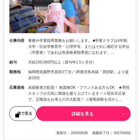
仕事内容
事務や学童指導業務をお願いします。 ■学童クラブは4年制
大学・社会学教育学・心理学等、またはそれに相応する学位
（卒業者）であれば有資格者指導員になれます。…
給与
月給230,000円以上（賞与年1.5ヶ月分）
勤務地
福岡県筑紫野市原田3丁目／JR鹿児島本線「原田駅」より徒
歩10分
応募資格
未経験者大歓迎！ 無資格OK・ブランクある方もOK ★男性
スタッフが元気に職場を盛り上げています！☆現在非正規
で、正職員をお考えの方大歓迎！ ☆接客経験を活かし…
詳細を見る
後で見る
更新日： 2026/06/26 掲載終了日： 2027/04/02