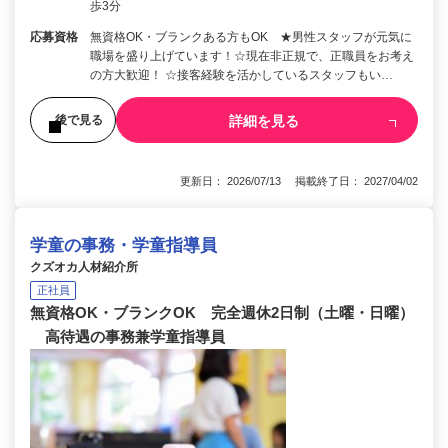
歩3分
応募資格
無資格OK・ブランクある方もOK ★男性スタッフが元気に
職場を盛り上げています！☆現在非正規で、正職員をお考え
の方大歓迎！ ☆接客経験を活かしているスタッフもい…
詳細を見る
後で見る
更新日： 2026/07/13 掲載終了日： 2027/04/02
学童の事務・学童指導員
クズオカ人材紹介所
正社員
無資格OK・ブランクOK 完全週休2日制（土曜・日曜）
高待遇の事務兼学童指導員