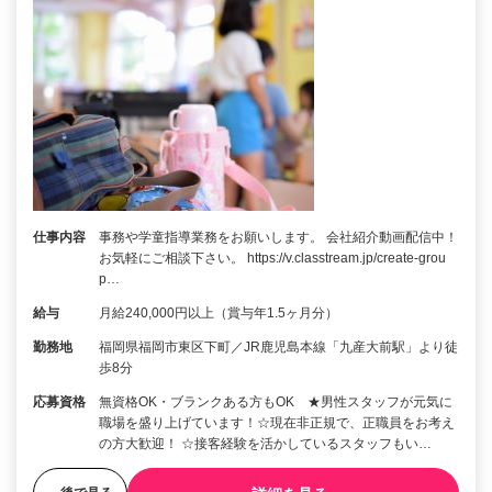
仕事内容
事務や学童指導業務をお願いします。 会社紹介動画配信中！
お気軽にご相談下さい。 https://v.classtream.jp/create-grou
p…
給与
月給240,000円以上（賞与年1.5ヶ月分）
勤務地
福岡県福岡市東区下町／JR鹿児島本線「九産大前駅」より徒
歩8分
応募資格
無資格OK・ブランクある方もOK ★男性スタッフが元気に
職場を盛り上げています！☆現在非正規で、正職員をお考え
の方大歓迎！ ☆接客経験を活かしているスタッフもい…