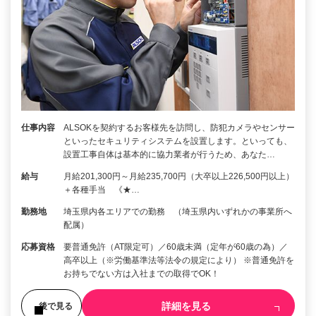
仕事内容
ALSOKを契約するお客様先を訪問し、防犯カメラやセンサー
といったセキュリティシステムを設置します。といっても、
設置工事自体は基本的に協力業者が行うため、あなた…
給与
月給201,300円～月給235,700円（大卒以上226,500円以上）
＋各種手当 《★…
勤務地
埼玉県内各エリアでの勤務 （埼玉県内いずれかの事業所へ
配属）
応募資格
要普通免許（AT限定可）／60歳未満（定年が60歳の為）／
高卒以上（※労働基準法等法令の規定により） ※普通免許を
お持ちでない方は入社までの取得でOK！
詳細を見る
後で見る