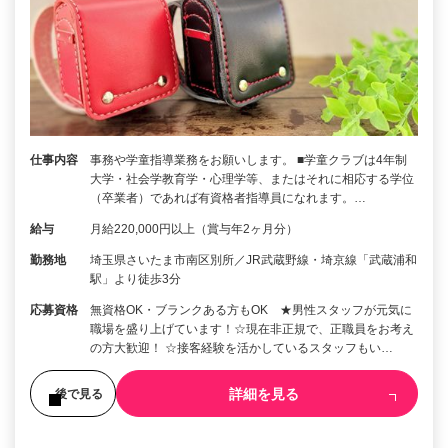
仕事内容
事務や学童指導業務をお願いします。 ■学童クラブは4年制
大学・社会学教育学・心理学等、またはそれに相応する学位
（卒業者）であれば有資格者指導員になれます。…
給与
月給220,000円以上（賞与年2ヶ月分）
勤務地
埼玉県さいたま市南区別所／JR武蔵野線・埼京線「武蔵浦和
駅」より徒歩3分
応募資格
無資格OK・ブランクある方もOK ★男性スタッフが元気に
職場を盛り上げています！☆現在非正規で、正職員をお考え
の方大歓迎！ ☆接客経験を活かしているスタッフもい…
詳細を見る
後で見る