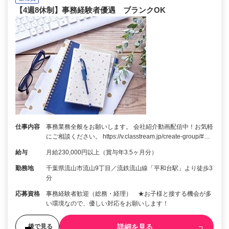
【4週8休制】事務経験者優遇 ブランクOK
仕事内容
事務業務全般をお願いします。 会社紹介動画配信中！お気軽
にご相談ください。 https://v.classtream.jp/create-group/#…
給与
月給230,000円以上（賞与年3.5ヶ月分）
勤務地
千葉県流山市流山9丁目／流鉄流山線「平和台駅」より徒歩3
分
応募資格
事務経験者歓迎（総務・経理） ★お子様と接する機会が多
い環境なので、優しい対応をお願いします！
詳細を見る
後で見る