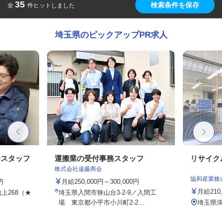
35
検索条件を保存
全
件ヒットしました
埼玉県のピックアップPR求人
務スタッフ
運搬業の受付事務スタッフ
リサイク
株式会社遠藤商会
協和産業株
円
月給250,000円～300,000円
月給210
上268（★
埼玉県入間市狭山台3-2-9／入間工
場 東京都小平市小川町2-2...
埼玉県鴻