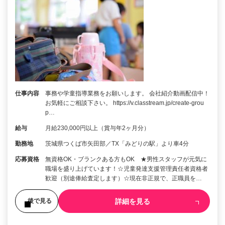
仕事内容
事務や学童指導業務をお願いします。 会社紹介動画配信中！
お気軽にご相談下さい。 https://v.classtream.jp/create-grou
p…
給与
月給230,000円以上（賞与年2ヶ月分）
勤務地
茨城県つくば市矢田部／TX「みどりの駅」より車4分
応募資格
無資格OK・ブランクある方もOK ★男性スタッフが元気に
職場を盛り上げています！☆児童発達支援管理責任者資格者
歓迎（別途俸給査定します）☆現在非正規で、正職員を…
詳細を見る
後で見る