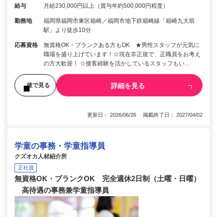
給与
月給230,000円以上（賞与年約500,000円程度）
勤務地
福岡県福岡市東区箱崎／福岡市地下鉄箱崎線「箱崎九大前
駅」より徒歩10分
応募資格
無資格OK・ブランクある方もOK ★男性スタッフが元気に
職場を盛り上げています！☆現在非正規で、正職員をお考え
の方大歓迎！ ☆接客経験を活かしているスタッフもい…
詳細を見る
後で見る
更新日： 2026/06/26 掲載終了日： 2027/04/02
学童の事務・学童指導員
クズオカ人材紹介所
正社員
無資格OK・ブランクOK 完全週休2日制（土曜・日曜）
高待遇の事務兼学童指導員