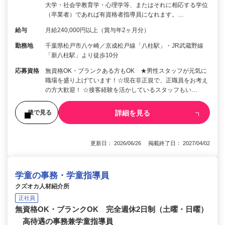
大学・社会学教育学・心理学等、またはそれに相応する学位
（卒業者）であれば有資格者指導員になれます。…
給与
月給240,000円以上（賞与年2ヶ月分）
勤務地
千葉県松戸市八ケ崎／京成松戸線「八柱駅」・JR武蔵野線
「新八柱駅」より徒歩10分
応募資格
無資格OK・ブランクある方もOK ★男性スタッフが元気に
職場を盛り上げています！☆現在非正規で、正職員をお考え
の方大歓迎！ ☆接客経験を活かしているスタッフもい…
詳細を見る
後で見る
更新日： 2026/06/26 掲載終了日： 2027/04/02
学童の事務・学童指導員
クズオカ人材紹介所
正社員
無資格OK・ブランクOK 完全週休2日制（土曜・日曜）
高待遇の事務兼学童指導員