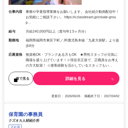
仕事内容
事務や学童指導業務をお願いします。 会社紹介動画配信中！
お気軽にご相談下さい。 https://v.classtream.jp/create-grou
p…
給与
月給240,000円以上（賞与年1.5ヶ月分）
勤務地
福岡県福岡市東区下町／JR鹿児島本線「九産大前駅」より徒
歩8分
応募資格
無資格OK・ブランクある方もOK ★男性スタッフが元気に
職場を盛り上げています！☆現在非正規で、正職員をお考え
の方大歓迎！ ☆接客経験を活かしているスタッフもい…
詳細を見る
後で見る
更新日： 2026/06/26 掲載終了日： 2027/04/02
保育園の事務員
クズオカ人材紹介所
正社員