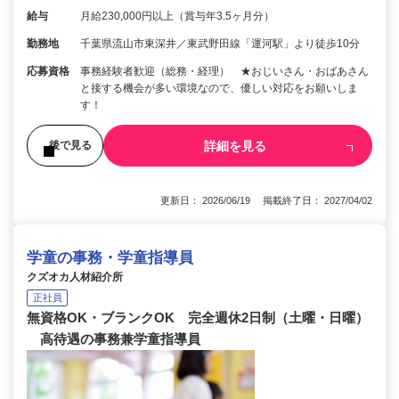
給与
月給230,000円以上（賞与年3.5ヶ月分）
勤務地
千葉県流山市東深井／東武野田線「運河駅」より徒歩10分
応募資格
事務経験者歓迎（総務・経理） ★おじいさん・おばあさん
と接する機会が多い環境なので、優しい対応をお願いしま
す！
詳細を見る
後で見る
更新日： 2026/06/19 掲載終了日： 2027/04/02
学童の事務・学童指導員
クズオカ人材紹介所
正社員
無資格OK・ブランクOK 完全週休2日制（土曜・日曜）
高待遇の事務兼学童指導員