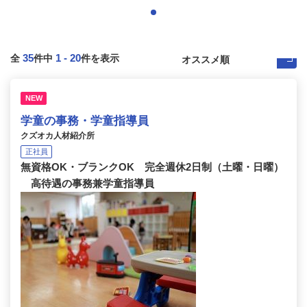
35
1
-
20
全
件中
件を表示
NEW
学童の事務・学童指導員
クズオカ人材紹介所
正社員
無資格OK・ブランクOK 完全週休2日制（土曜・日曜）
高待遇の事務兼学童指導員