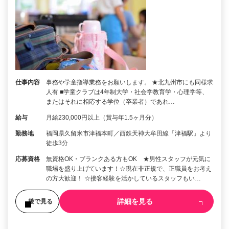
仕事内容
事務や学童指導業務をお願いします。 ★北九州市にも同様求
人有 ■学童クラブは4年制大学・社会学教育学・心理学等、
またはそれに相応する学位（卒業者）であれ…
給与
月給230,000円以上（賞与年1.5ヶ月分）
勤務地
福岡県久留米市津福本町／西鉄天神大牟田線「津福駅」より
徒歩3分
応募資格
無資格OK・ブランクある方もOK ★男性スタッフが元気に
職場を盛り上げています！☆現在非正規で、正職員をお考え
の方大歓迎！ ☆接客経験を活かしているスタッフもい…
詳細を見る
後で見る