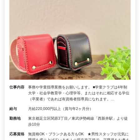
仕事内容
事務や学童指導業務をお願いします。 ■学童クラブは4年制
大学・社会学教育学・心理学等、またはそれに相応する学位
（卒業者）であれば有資格者指導員になれます。…
給与
月給220,000円以上（賞与年2ヶ月分）
勤務地
東京都足立区関原3丁目／東武伊勢崎線「西新井駅」より徒
歩10分
応募資格
無資格OK・ブランクある方もOK ★男性スタッフが元気に
職場を盛り上げています！☆現在非正規で、正職員をお考え