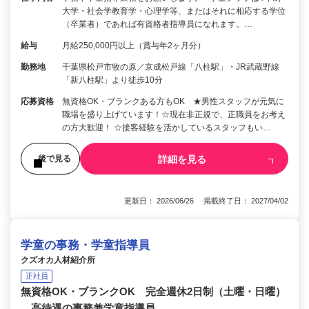
大学・社会学教育学・心理学等、またはそれに相応する学位
（卒業者）であれば有資格者指導員になれます。…
給与
月給250,000円以上（賞与年2ヶ月分）
勤務地
千葉県松戸市牧の原／京成松戸線「八柱駅」・JR武蔵野線
「新八柱駅」より徒歩10分
応募資格
無資格OK・ブランクある方もOK ★男性スタッフが元気に
職場を盛り上げています！☆現在非正規で、正職員をお考え
の方大歓迎！ ☆接客経験を活かしているスタッフもい…
詳細を見る
後で見る
更新日： 2026/06/26 掲載終了日： 2027/04/02
学童の事務・学童指導員
クズオカ人材紹介所
正社員
無資格OK・ブランクOK 完全週休2日制（土曜・日曜）
高待遇の事務兼学童指導員