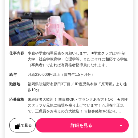
仕事内容
事務や学童指導業務をお願いします。 ■学童クラブは4年制
大学・社会学教育学・心理学等、またはそれに相応する学位
（卒業者）であれば有資格者指導員になれます。…
給与
月給230,000円以上（賞与年1.5ヶ月分）
勤務地
福岡県筑紫野市原田3丁目／JR鹿児島本線「原田駅」より徒
歩10分
応募資格
未経験者大歓迎！ 無資格OK・ブランクある方もOK ★男性
スタッフが元気に職場を盛り上げています！☆現在非正規
で、正職員をお考えの方大歓迎！ ☆接客経験を活かし…
詳細を見る
後で見る