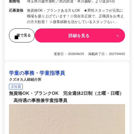
勤務地
埼玉県川越市通町／西武鉄道「本川越駅」より徒歩5分
応募資格
無資格OK・ブランクある方もOK ★男性スタッフが元気に
職場を盛り上げています！☆現在非正規で、正職員をお考え
の方大歓迎！ ☆接客経験を活かしているスタッフもい…
詳細を見る
後で見る
更新日： 2026/06/25 掲載終了日： 2027/04/02
学童の事務・学童指導員
クズオカ人材紹介所
正社員
無資格OK・ブランクOK 完全週休2日制（土曜・日曜）
高待遇の事務兼学童指導員