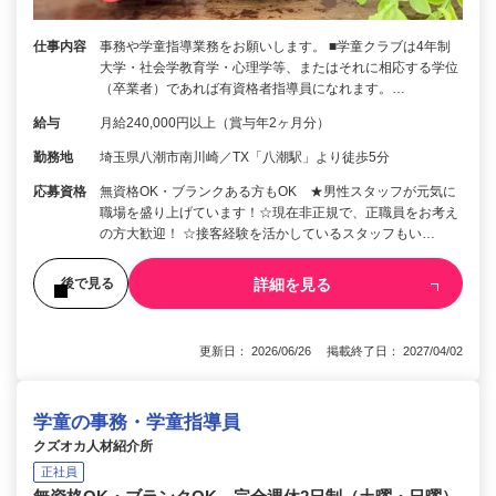
仕事内容
事務や学童指導業務をお願いします。 ■学童クラブは4年制
大学・社会学教育学・心理学等、またはそれに相応する学位
（卒業者）であれば有資格者指導員になれます。…
給与
月給240,000円以上（賞与年2ヶ月分）
勤務地
埼玉県八潮市南川崎／TX「八潮駅」より徒歩5分
応募資格
無資格OK・ブランクある方もOK ★男性スタッフが元気に
職場を盛り上げています！☆現在非正規で、正職員をお考え
の方大歓迎！ ☆接客経験を活かしているスタッフもい…
詳細を見る
後で見る
更新日： 2026/06/26 掲載終了日： 2027/04/02
学童の事務・学童指導員
クズオカ人材紹介所
正社員