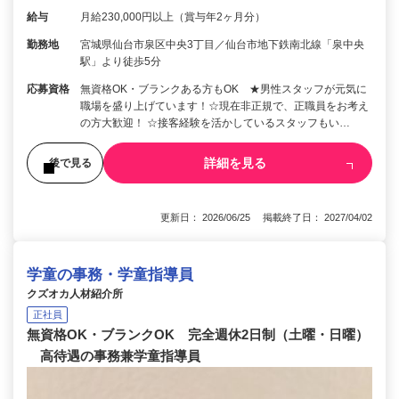
給与
月給230,000円以上（賞与年2ヶ月分）
勤務地
宮城県仙台市泉区中央3丁目／仙台市地下鉄南北線「泉中央
駅」より徒歩5分
応募資格
無資格OK・ブランクある方もOK ★男性スタッフが元気に
職場を盛り上げています！☆現在非正規で、正職員をお考え
の方大歓迎！ ☆接客経験を活かしているスタッフもい…
詳細を見る
後で見る
更新日： 2026/06/25 掲載終了日： 2027/04/02
学童の事務・学童指導員
クズオカ人材紹介所
正社員
無資格OK・ブランクOK 完全週休2日制（土曜・日曜）
高待遇の事務兼学童指導員