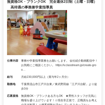
無資格OK・ブランクOK 完全週休2日制（土曜・日曜）
高待遇の事務兼学童指導員
仕事内容
事務や学童指導業務をお願いします。 会社紹介動画配信中！
お気軽にご相談ください。 https://v.classtream.jp/create-gro
u…
給与
月給230,000円以上（賞与年2ヶ月分）
勤務地
千葉県流山市江戸川台東／東武野田線「江戸川台駅」より徒
歩3分
応募資格
無資格OK・ブランクある方もOK ★男性スタッフが元気に
職場を盛り上げています！☆現在非正規で、正職員をお考え
の方大歓迎！ ☆接客経験を活かしているスタッフもい…