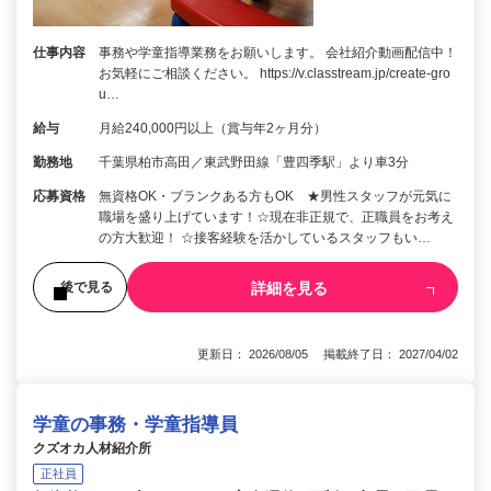
仕事内容
事務や学童指導業務をお願いします。 会社紹介動画配信中！
お気軽にご相談ください。 https://v.classtream.jp/create-gro
u…
給与
月給240,000円以上（賞与年2ヶ月分）
勤務地
千葉県柏市高田／東武野田線「豊四季駅」より車3分
応募資格
無資格OK・ブランクある方もOK ★男性スタッフが元気に
職場を盛り上げています！☆現在非正規で、正職員をお考え
の方大歓迎！ ☆接客経験を活かしているスタッフもい…
詳細を見る
後で見る
更新日： 2026/08/05 掲載終了日： 2027/04/02
学童の事務・学童指導員
クズオカ人材紹介所
正社員