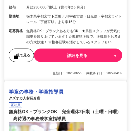
給与
月給230,000円以上（賞与年2ヶ月分）
勤務地
栃木県宇都宮市下栗町／JR宇都宮線・日光線・宇都宮ライト
レール「宇都宮駅」より車15分
応募資格
無資格OK・ブランクある方もOK ★男性スタッフが元気に
職場を盛り上げています！☆現在非正規で、正職員をお考え
の方大歓迎！ ☆接客経験を活かしているスタッフもい…
詳細を見る
後で見る
更新日： 2026/06/25 掲載終了日： 2027/04/02
学童の事務・学童指導員
クズオカ人材紹介所
正社員
無資格OK・ブランクOK 完全週休2日制（土曜・日曜）
高待遇の事務兼学童指導員