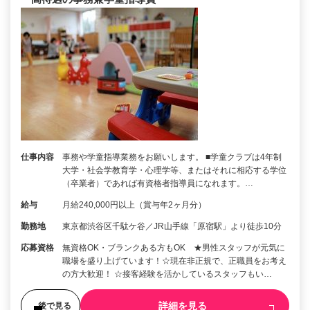
仕事内容
事務や学童指導業務をお願いします。 ■学童クラブは4年制
大学・社会学教育学・心理学等、またはそれに相応する学位
（卒業者）であれば有資格者指導員になれます。…
給与
月給240,000円以上（賞与年2ヶ月分）
勤務地
東京都渋谷区千駄ケ谷／JR山手線「原宿駅」より徒歩10分
応募資格
無資格OK・ブランクある方もOK ★男性スタッフが元気に
職場を盛り上げています！☆現在非正規で、正職員をお考え
の方大歓迎！ ☆接客経験を活かしているスタッフもい…
詳細を見る
後で見る