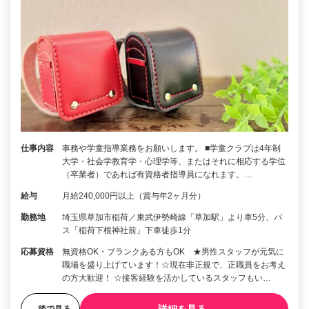
仕事内容
事務や学童指導業務をお願いします。 ■学童クラブは4年制
大学・社会学教育学・心理学等、またはそれに相応する学位
（卒業者）であれば有資格者指導員になれます。…
給与
月給240,000円以上（賞与年2ヶ月分）
勤務地
埼玉県草加市稲荷／東武伊勢崎線「草加駅」より車5分、バ
ス「稲荷下根神社前」下車徒歩1分
応募資格
無資格OK・ブランクある方もOK ★男性スタッフが元気に
職場を盛り上げています！☆現在非正規で、正職員をお考え
の方大歓迎！ ☆接客経験を活かしているスタッフもい…
後で見る