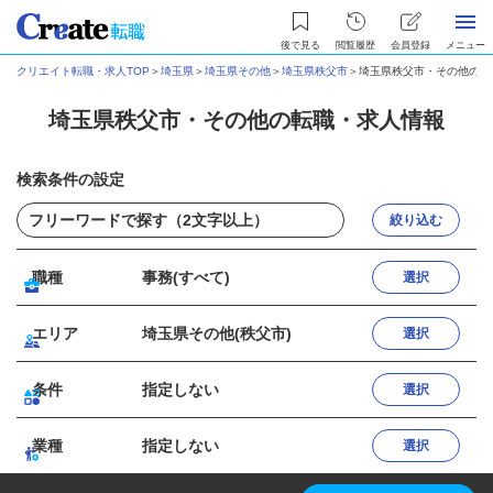
後で見る
閲覧履歴
会員登録
メニュー
クリエイト転職・求人TOP
＞
埼玉県
＞
埼玉県その他
＞
埼玉県秩父市
＞
埼玉県秩父市・その他の転
埼玉県秩父市・その他の転職・求人情報
検索条件の設定
絞り込む
職種
事務(すべて)
選択
エリア
埼玉県その他(秩父市)
選択
条件
指定しない
選択
業種
指定しない
選択