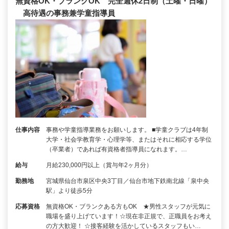
無資格OK・ブランクOK 完全週休2日制（土曜・日曜）
高待遇の事務兼学童指導員
仕事内容
事務や学童指導業務をお願いします。 ■学童クラブは4年制
大学・社会学教育学・心理学等、またはそれに相応する学位
（卒業者）であれば有資格者指導員になれます。…
給与
月給230,000円以上（賞与年2ヶ月分）
勤務地
宮城県仙台市泉区中央3丁目／仙台市地下鉄南北線「泉中央
駅」より徒歩5分
応募資格
無資格OK・ブランクある方もOK ★男性スタッフが元気に
職場を盛り上げています！☆現在非正規で、正職員をお考え
の方大歓迎！ ☆接客経験を活かしているスタッフもい…