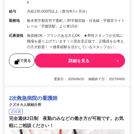
p…
給与
月給230,000円以上（賞与年2ヶ月分）
勤務地
栃木県宇都宮市下栗町／JR宇都宮線・日光線・宇都宮ライト
レール「宇都宮駅」より車15分
応募資格
無資格OK・ブランクある方もOK ★男性スタッフが元気に
職場を盛り上げています！☆現在非正規で、正職員をお考え
の方大歓迎！ ☆接客経験を活かしているスタッフもい…
詳細を見る
後で見る
更新日： 2026/06/25 掲載終了日： 2027/04/02
2次救急病院の看護師
クズオカ人材紹介所
正社員
完全週休2日制 夜勤のみなどの働き方が可能です。お気
軽にご相談ください！