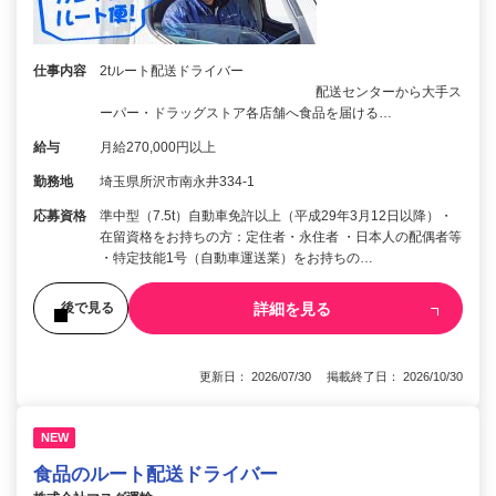
仕事内容
2tルート配送ドライバー
配送センターから大手ス
ーパー・ドラッグストア各店舗へ食品を届ける…
給与
月給270,000円以上
勤務地
埼玉県所沢市南永井334-1
応募資格
準中型（7.5t）自動車免許以上（平成29年3月12日以降）・
在留資格をお持ちの方：定住者・永住者 ・日本人の配偶者等
・特定技能1号（自動車運送業）をお持ちの…
詳細を見る
後で見る
更新日： 2026/07/30 掲載終了日： 2026/10/30
NEW
食品のルート配送ドライバー