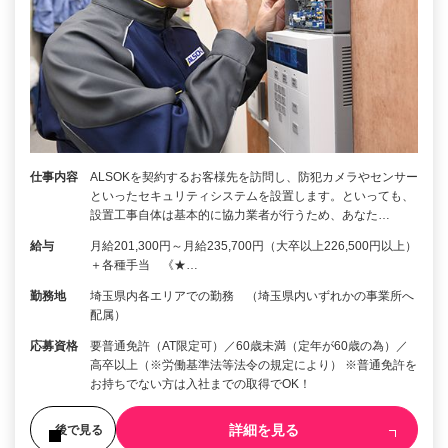
仕事内容
ALSOKを契約するお客様先を訪問し、防犯カメラやセンサー
といったセキュリティシステムを設置します。といっても、
設置工事自体は基本的に協力業者が行うため、あなた…
給与
月給201,300円～月給235,700円（大卒以上226,500円以上）
＋各種手当 《★…
勤務地
埼玉県内各エリアでの勤務 （埼玉県内いずれかの事業所へ
配属）
応募資格
要普通免許（AT限定可）／60歳未満（定年が60歳の為）／
高卒以上（※労働基準法等法令の規定により） ※普通免許を
お持ちでない方は入社までの取得でOK！
詳細を見る
後で見る