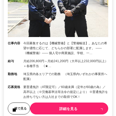
仕事内容
今回募集するのは【機械警備】と【警備輸送】。あなたの希
望や適性に応じて、どちらかの部署に配属します。 ――
《機械警備》―― 個人宅や商業施設、学校、一…
給与
月給206,800円～月給241,200円（大卒以上232,000円以上）
＋各種手当 《★…
勤務地
埼玉県内各エリアでの勤務 （埼玉県内いずれかの事業所へ
配属）
応募資格
要普通免許（AT限定可）／60歳未満（定年が60歳の為）／
高卒以上（※労働基準法等法令の規定により） ※普通免許を
お持ちでない方は入社までの取得でOK！
詳細を見る
後で見る