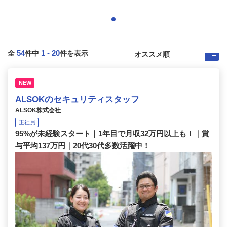
54
1
-
20
全
件中
件を表示
NEW
ALSOKのセキュリティスタッフ
ALSOK株式会社
正社員
95%が未経験スタート｜1年目で月収32万円以上も！｜賞
与平均137万円｜20代30代多数活躍中！