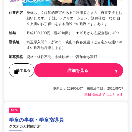
仕事内容
身体もしくは知的障害のあるご利用者さまの、自立支援をお
願いします。 介護、レクリエーション、訓練補助 など 自
立支援のお手伝いをする施設での勤務です。あくま…
給与
月給199,100円（週40時間） ★10月から左記金額にUP！
勤務地
埼玉県入間市・所沢市・狭山市内各施設（ご自宅から通いや
すい勤務地考慮します）
応募資格
資格・経験不問、未経験者・中高年者も歓迎！
詳細を見る
後で見る
更新日： 2026/07/07 掲載終了日： 2026/08/07
本日掲載終了になります
NEW
学童の事務・学童指導員
クズオカ人材紹介所