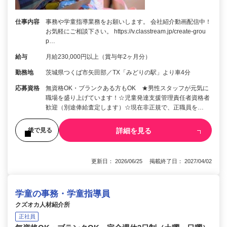
仕事内容
事務や学童指導業務をお願いします。 会社紹介動画配信中！
お気軽にご相談下さい。 https://v.classtream.jp/create-grou
p…
給与
月給230,000円以上（賞与年2ヶ月分）
勤務地
茨城県つくば市矢田部／TX「みどりの駅」より車4分
応募資格
無資格OK・ブランクある方もOK ★男性スタッフが元気に
職場を盛り上げています！☆児童発達支援管理責任者資格者
歓迎（別途俸給査定します）☆現在非正規で、正職員を…
詳細を見る
後で見る
更新日： 2026/06/25 掲載終了日： 2027/04/02
学童の事務・学童指導員
クズオカ人材紹介所
正社員