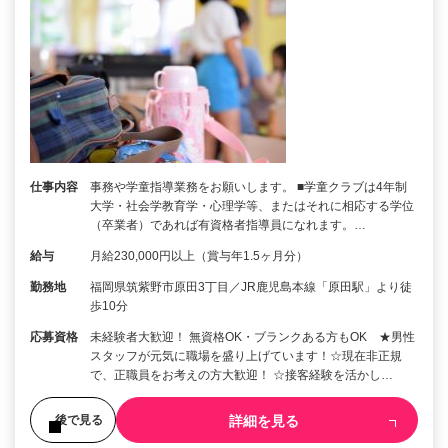
仕事内容
事務や学童指導業務をお願いします。 ■学童クラブは4年制
大学・社会学教育学・心理学等、またはそれに相応する学位
（卒業者）であれば有資格者指導員になれます。…
給与
月給230,000円以上（賞与年1.5ヶ月分）
勤務地
福岡県筑紫野市原田3丁目／JR鹿児島本線「原田駅」より徒
歩10分
応募資格
未経験者大歓迎！ 無資格OK・ブランクある方もOK ★男性
スタッフが元気に職場を盛り上げています！☆現在非正規
で、正職員をお考えの方大歓迎！ ☆接客経験を活かし…
詳細を見る
後で見る