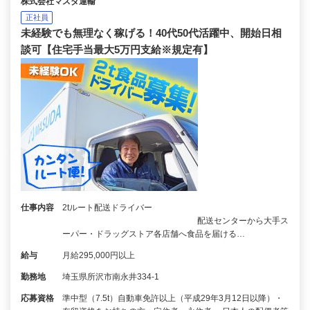
株式会社マスダ運輸
正社員
未経験でも無理なく稼げる！40代50代活躍中、開始日相
談可【住宅手当最大5万円支給※規定有】
仕事内容
2tルート配送ドライバー
配送センターから大手ス
ーパー・ドラッグストア各店舗へ食品を届ける…
給与
月給295,000円以上
勤務地
埼玉県所沢市南永井334-1
応募資格
準中型（7.5t）自動車免許以上（平成29年3月12日以降）・