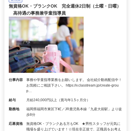
無資格OK・ブランクOK 完全週休2日制（土曜・日曜）
高待遇の事務兼学童指導員
仕事内容
事務や学童指導業務をお願いします。 会社紹介動画配信中！
お気軽にご相談下さい。 https://v.classtream.jp/create-grou
p…
給与
月給240,000円以上（賞与年1.5ヶ月分）
勤務地
福岡県福岡市東区下町／JR鹿児島本線「九産大前駅」より徒
歩8分
応募資格
無資格OK・ブランクある方もOK ★男性スタッフが元気に
職場を盛り上げています！☆現在非正規で、正職員をお考え