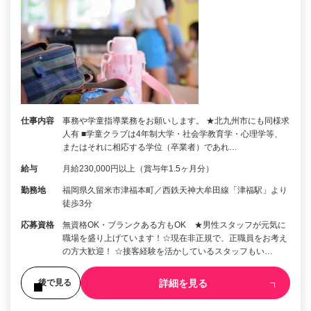
仕事内容
事務や学童指導業務をお願いします。 ★北九州市にも同様求
人有 ■学童クラブは4年制大学・社会学教育学・心理学等、
またはそれに相応する学位（卒業者）であれ…
給与
月給230,000円以上（賞与年1.5ヶ月分）
勤務地
福岡県久留米市津福本町／西鉄天神大牟田線「津福駅」より
徒歩3分
応募資格
無資格OK・ブランクある方もOK ★男性スタッフが元気に
職場を盛り上げています！☆現在非正規で、正職員をお考え
の方大歓迎！ ☆接客経験を活かしているスタッフもい…
詳細を見る
後で見る