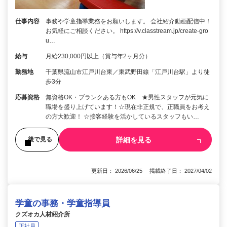
仕事内容
事務や学童指導業務をお願いします。 会社紹介動画配信中！
お気軽にご相談ください。 https://v.classtream.jp/create-gro
u…
給与
月給230,000円以上（賞与年2ヶ月分）
勤務地
千葉県流山市江戸川台東／東武野田線「江戸川台駅」より徒
歩3分
応募資格
無資格OK・ブランクある方もOK ★男性スタッフが元気に
職場を盛り上げています！☆現在非正規で、正職員をお考え
の方大歓迎！ ☆接客経験を活かしているスタッフもい…
詳細を見る
後で見る
更新日： 2026/06/25 掲載終了日： 2027/04/02
学童の事務・学童指導員
クズオカ人材紹介所
正社員