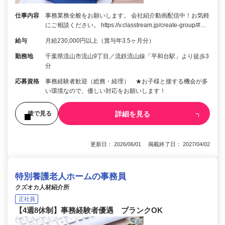
仕事内容
事務業務全般をお願いします。 会社紹介動画配信中！お気軽
にご相談ください。 https://v.classtream.jp/create-group/#…
給与
月給230,000円以上（賞与年3.5ヶ月分）
勤務地
千葉県流山市流山9丁目／流鉄流山線「平和台駅」より徒歩3
分
応募資格
事務経験者歓迎（総務・経理） ★お子様と接する機会が多
い環境なので、優しい対応をお願いします！
詳細を見る
後で見る
更新日： 2026/06/01 掲載終了日： 2027/04/02
特別養護老人ホームの事務員
クズオカ人材紹介所
正社員
【4週8休制】事務経験者優遇 ブランクOK