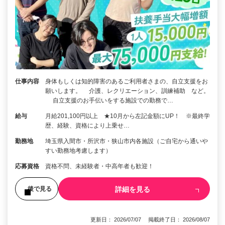
仕事内容
身体もしくは知的障害のあるご利用者さまの、自立支援をお
願いします。 介護、レクリエーション、訓練補助 など。
自立支援のお手伝いをする施設での勤務で…
給与
月給201,100円以上 ★10月から左記金額にUP！ ※最終学
歴、経験、資格により上乗せ…
勤務地
埼玉県入間市・所沢市・狭山市内各施設（ご自宅から通いや
すい勤務地考慮します）
応募資格
資格不問、未経験者・中高年者も歓迎！
詳細を見る
後で見る
更新日： 2026/07/07 掲載終了日： 2026/08/07