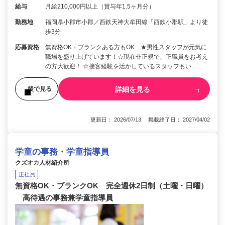
給与
月給210,000円以上（賞与年1.5ヶ月分）
勤務地
福岡県小郡市小郡／西鉄天神大牟田線「西鉄小郡駅」より徒
歩3分
応募資格
無資格OK・ブランクある方もOK ★男性スタッフが元気に
職場を盛り上げています！☆現在非正規で、正職員をお考え
の方大歓迎！ ☆接客経験を活かしているスタッフもい…
詳細を見る
後で見る
更新日： 2026/07/13 掲載終了日： 2027/04/02
学童の事務・学童指導員
クズオカ人材紹介所
正社員
無資格OK・ブランクOK 完全週休2日制（土曜・日曜）
高待遇の事務兼学童指導員