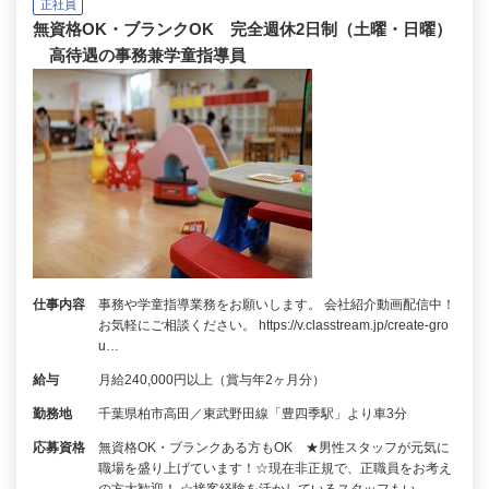
正社員
無資格OK・ブランクOK 完全週休2日制（土曜・日曜）
高待遇の事務兼学童指導員
仕事内容
事務や学童指導業務をお願いします。 会社紹介動画配信中！
お気軽にご相談ください。 https://v.classtream.jp/create-gro
u…
給与
月給240,000円以上（賞与年2ヶ月分）
勤務地
千葉県柏市高田／東武野田線「豊四季駅」より車3分
応募資格
無資格OK・ブランクある方もOK ★男性スタッフが元気に
職場を盛り上げています！☆現在非正規で、正職員をお考え
の方大歓迎！ ☆接客経験を活かしているスタッフもい…