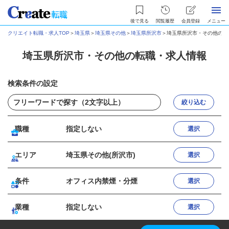
後で見る
閲覧履歴
会員登録
メニュー
クリエイト転職・求人TOP
＞
埼玉県
＞
埼玉県その他
＞
埼玉県所沢市
＞
埼玉県所沢市・その他の転
埼玉県所沢市・その他の転職・求人情報
検索条件の設定
絞り込む
職種
指定しない
選択
エリア
埼玉県その他(所沢市)
選択
条件
オフィス内禁煙・分煙
選択
業種
指定しない
選択