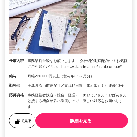
仕事内容
事務業務全般をお願いします。 会社紹介動画配信中！お気軽
にご相談ください。 https://v.classtream.jp/create-group/#…
給与
月給230,000円以上（賞与年3.5ヶ月分）
勤務地
千葉県流山市東深井／東武野田線「運河駅」より徒歩10分
応募資格
事務経験者歓迎（総務・経理） ★おじいさん・おばあさん
と接する機会が多い環境なので、優しい対応をお願いしま
す！
詳細を見る
後で見る