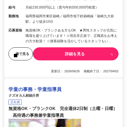
給与
月給230,000円以上（賞与年約500,000円程度）
勤務地
福岡県福岡市東区箱崎／福岡市地下鉄箱崎線「箱崎九大前
駅」より徒歩10分
応募資格
無資格OK・ブランクある方もOK ★男性スタッフが元気に
職場を盛り上げています！☆現在非正規で、正職員をお考え
の方大歓迎！ ☆接客経験を活かしているスタッフもい…
詳細を見る
後で見る
更新日： 2026/06/26 掲載終了日： 2027/04/02
学童の事務・学童指導員
クズオカ人材紹介所
正社員
無資格OK・ブランクOK 完全週休2日制（土曜・日曜）
高待遇の事務兼学童指導員