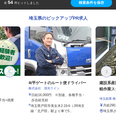
54
検索条件を保存
全
件ヒットしました
埼玉県のピックアップPR求人
4t平ゲートのルート便ドライバー
建設系産
株式会社 清光ライン
軽作業ス
日給16,000円 ※別途、各種手当・
埼玉総業 
勤手当+残業
歩合給支給
月給290
埼玉県戸田市美女木2-19-6（JR埼京
線「北戸田」駅より車で5...
埼玉県さ