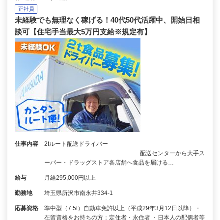
正社員
未経験でも無理なく稼げる！40代50代活躍中、開始日相
談可【住宅手当最大5万円支給※規定有】
仕事内容
2tルート配送ドライバー
配送センターから大手ス
ーパー・ドラッグストア各店舗へ食品を届ける…
給与
月給295,000円以上
勤務地
埼玉県所沢市南永井334-1
応募資格
準中型（7.5t）自動車免許以上（平成29年3月12日以降）・
在留資格をお持ちの方：定住者・永住者 ・日本人の配偶者等