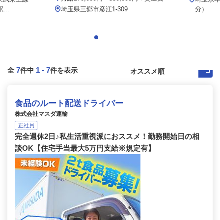
..
埼玉県三郷市彦江1-309
分）
7
1
-
7
全
件中
件を表示
食品のルート配送ドライバー
株式会社マスダ運輸
正社員
完全週休2日♪私生活重視派におススメ！勤務開始日の相
談OK【住宅手当最大5万円支給※規定有】