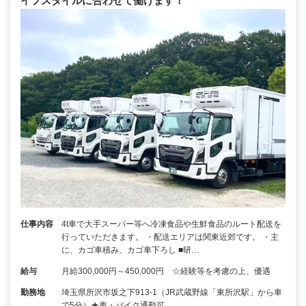
イフスタイルに合わせて働けます！
仕事内容
4t車で大手スーパー等へ冷凍食品や生鮮食品のルート配送を
行っていただきます。 ・配送エリアは関東近郊です。 ・主
に、カゴ車積み、カゴ車下ろし ■研…
給与
月給300,000円～450,000円 ☆経験等を考慮の上、優遇
勤務地
埼玉県所沢市坂之下913-1（JR武蔵野線「東所沢駅」から車
で5分）★車・バイク通勤可