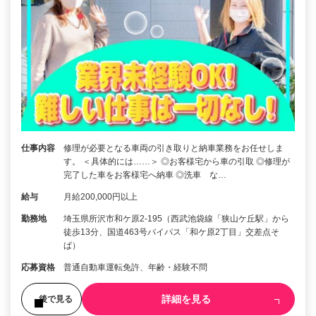
仕事内容
修理が必要となる車両の引き取りと納車業務をお任せしま
す。 ＜具体的には……＞ ◎お客様宅から車の引取 ◎修理が
完了した車をお客様宅へ納車 ◎洗車 な…
給与
月給200,000円以上
勤務地
埼玉県所沢市和ケ原2‐195（西武池袋線「狭山ケ丘駅」から
徒歩13分、国道463号バイパス「和ケ原2丁目」交差点そ
ば）
応募資格
普通自動車運転免許、年齢・経験不問
詳細を見る
後で見る