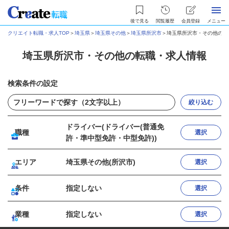
後で見る
閲覧履歴
会員登録
メニュー
クリエイト転職・求人TOP
＞
埼玉県
＞
埼玉県その他
＞
埼玉県所沢市
＞
埼玉県所沢市・その他の転
埼玉県所沢市・その他の転職・求人情報
検索条件の設定
絞り込む
ドライバー(ドライバー(普通免
職種
選択
許・準中型免許・中型免許))
エリア
埼玉県その他(所沢市)
選択
条件
指定しない
選択
業種
指定しない
選択