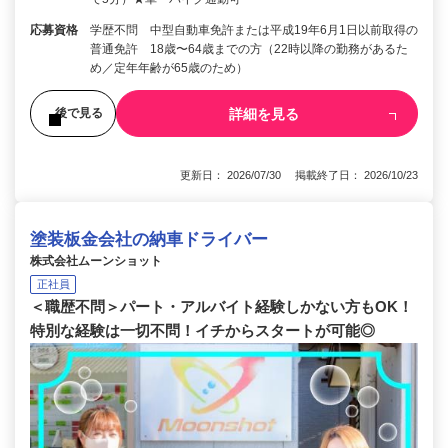
応募資格
学歴不問 中型自動車免許または平成19年6月1日以前取得の
普通免許 18歳〜64歳までの方（22時以降の勤務があるた
め／定年年齢が65歳のため）
詳細を見る
後で見る
更新日： 2026/07/30 掲載終了日： 2026/10/23
塗装板金会社の納車ドライバー
株式会社ムーンショット
正社員
＜職歴不問＞パート・アルバイト経験しかない方もOK！
特別な経験は一切不問！イチからスタートが可能◎