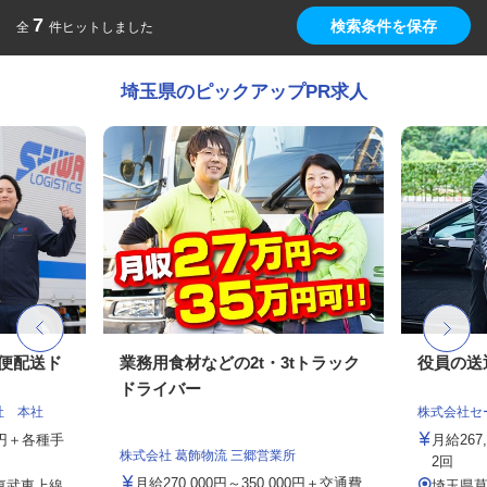
7
検索条件を保存
全
件ヒットしました
埼玉県のピックアップPR求人
期便配送ド
業務用食材などの2t・3tトラック
役員の送
ドライバー
社 本社
株式会社セー
00円＋各種手
月給26
株式会社 葛飾物流 三郷営業所
2回
月給270,000円～350,000円＋交通費
（東武東上線
埼玉県草