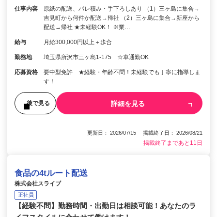
仕事内容
原紙の配送、パレ積み・手下ろしあり （1）三ヶ島に集合→
吉見町から何件か配送→帰社 （2）三ヶ島に集合→新座から
配送→帰社 ★未経験OK！ ※業…
給与
月給300,000円以上＋歩合
勤務地
埼玉県所沢市三ヶ島1-175 ☆車通勤OK
応募資格
要中型免許 ★経験・年齢不問！未経験でも丁寧に指導しま
す！
詳細を見る
後で見る
更新日： 2026/07/15 掲載終了日： 2026/08/21
掲載終了まであと11日
食品の4tルート配送
株式会社スライブ
正社員
【経験不問】勤務時間・出勤日は相談可能！あなたのラ