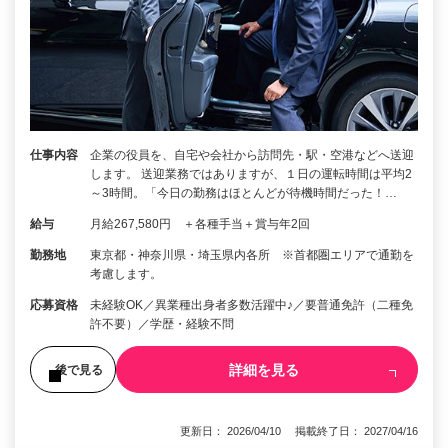
仕事内容
企業の役員を、自宅や会社から訪問先・駅・空港などへ送迎
します。 送迎業務ではありますが、１日の運転時間は平均2
～3時間。「今日の勤務はほとんどが待機時間だった！…
給与
月給267,580円 ＋各種手当＋賞与年2回
勤務地
東京都・神奈川県・埼玉県内各所 ※首都圏エリアで通勤を
考慮します。
応募資格
未経験OK／異業種出身者多数活躍中♪／要普通免許（二種免
許不要）／学歴・経験不問
詳細を見る
後で見る
更新日： 2026/04/10 掲載終了日： 2027/04/16