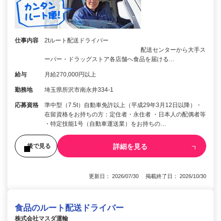
仕事内容
2tルート配送ドライバー
配送センターから大手ス
ーパー・ドラッグストア各店舗へ食品を届ける…
給与
月給270,000円以上
勤務地
埼玉県所沢市南永井334-1
応募資格
準中型（7.5t）自動車免許以上（平成29年3月12日以降）・
在留資格をお持ちの方：定住者・永住者 ・日本人の配偶者等
・特定技能1号（自動車運送業）をお持ちの…
詳細を見る
後で見る
更新日： 2026/07/30 掲載終了日： 2026/10/30
食品のルート配送ドライバー
株式会社マスダ運輸