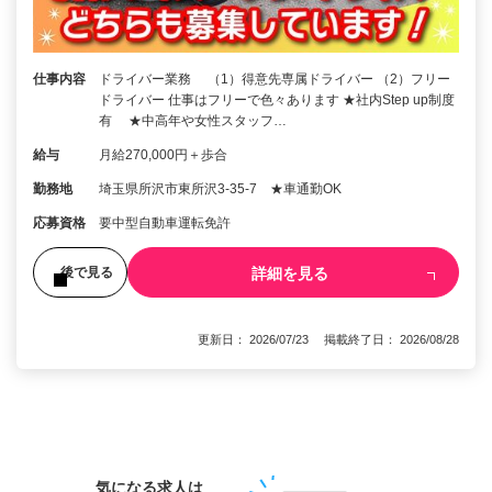
仕事内容
ドライバー業務 （1）得意先専属ドライバー （2）フリー
ドライバー 仕事はフリーで色々あります ★社内Step up制度
有 ★中高年や女性スタッフ…
給与
月給270,000円＋歩合
勤務地
埼玉県所沢市東所沢3-35-7 ★車通勤OK
応募資格
要中型自動車運転免許
詳細を見る
後で見る
更新日： 2026/07/23 掲載終了日： 2026/08/28
1
気になる求人は