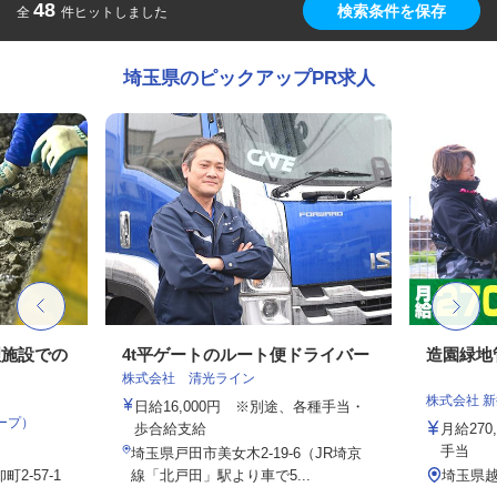
48
検索条件を保存
全
件ヒットしました
埼玉県のピックアップPR求人
理施設での
4t平ゲートのルート便ドライバー
造園緑地
株式会社 清光ライン
株式会社 
日給16,000円 ※別途、各種手当・
ープ）
歩合給支給
月給27
手当
埼玉県戸田市美女木2-19-6（JR埼京
2-57-1
線「北戸田」駅より車で5...
埼玉県