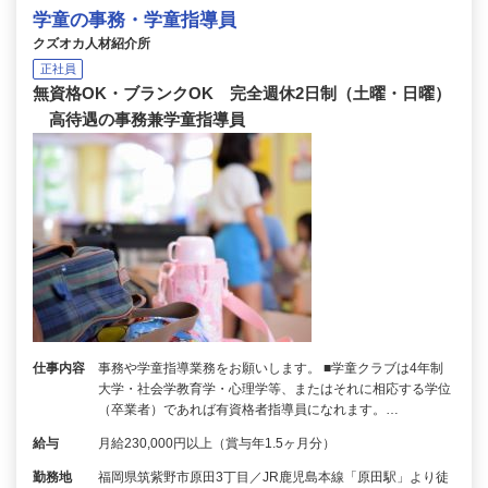
学童の事務・学童指導員
クズオカ人材紹介所
正社員
無資格OK・ブランクOK 完全週休2日制（土曜・日曜）
高待遇の事務兼学童指導員
仕事内容
事務や学童指導業務をお願いします。 ■学童クラブは4年制
大学・社会学教育学・心理学等、またはそれに相応する学位
（卒業者）であれば有資格者指導員になれます。…
給与
月給230,000円以上（賞与年1.5ヶ月分）
勤務地
福岡県筑紫野市原田3丁目／JR鹿児島本線「原田駅」より徒