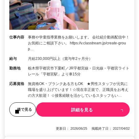
仕事内容
事務や学童指導業務をお願いします。 会社紹介動画配信中！
お気軽にご相談下さい。 https://v.classtream.jp/create-grou
p…
給与
月給230,000円以上（賞与年2ヶ月分）
勤務地
栃木県宇都宮市下栗町／JR宇都宮線・日光線・宇都宮ライト
レール「宇都宮駅」より車15分
応募資格
無資格OK・ブランクある方もOK ★男性スタッフが元気に
職場を盛り上げています！☆現在非正規で、正職員をお考え
の方大歓迎！ ☆接客経験を活かしているスタッフもい…
詳細を見る
後で見る
更新日： 2026/06/25 掲載終了日： 2027/04/02