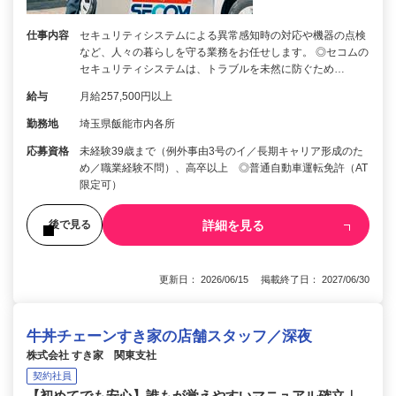
仕事内容
セキュリティシステムによる異常感知時の対応や機器の点検
など、人々の暮らしを守る業務をお任せします。 ◎セコムの
セキュリティシステムは、トラブルを未然に防ぐため…
給与
月給257,500円以上
勤務地
埼玉県飯能市内各所
応募資格
未経験39歳まで（例外事由3号のイ／長期キャリア形成のた
め／職業経験不問）、高卒以上 ◎普通自動車運転免許（AT
限定可）
詳細を見る
後で見る
更新日： 2026/06/15 掲載終了日： 2027/06/30
牛丼チェーンすき家の店舗スタッフ／深夜
株式会社 すき家 関東支社
契約社員
【初めてでも安心】誰もが覚えやすいマニュアル確立｜