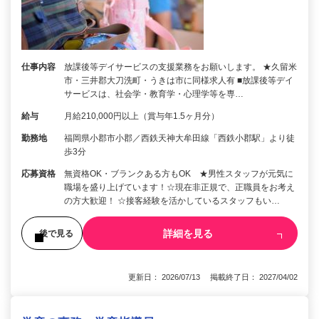
仕事内容
放課後等デイサービスの支援業務をお願いします。 ★久留米
市・三井郡大刀洗町・うきは市に同様求人有 ■放課後等デイ
サービスは、社会学・教育学・心理学等を専…
給与
月給210,000円以上（賞与年1.5ヶ月分）
勤務地
福岡県小郡市小郡／西鉄天神大牟田線「西鉄小郡駅」より徒
歩3分
応募資格
無資格OK・ブランクある方もOK ★男性スタッフが元気に
職場を盛り上げています！☆現在非正規で、正職員をお考え
の方大歓迎！ ☆接客経験を活かしているスタッフもい…
詳細を見る
後で見る
更新日： 2026/07/13 掲載終了日： 2027/04/02