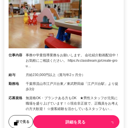
仕事内容
事務や学童指導業務をお願いします。 会社紹介動画配信中！
お気軽にご相談ください。 https://v.classtream.jp/create-gro
u…
給与
月給230,000円以上（賞与年2ヶ月分）
勤務地
千葉県流山市江戸川台東／東武野田線「江戸川台駅」より徒
歩3分
応募資格
無資格OK・ブランクある方もOK ★男性スタッフが元気に
職場を盛り上げています！☆現在非正規で、正職員をお考え
の方大歓迎！ ☆接客経験を活かしているスタッフもい…
詳細を見る
後で見る