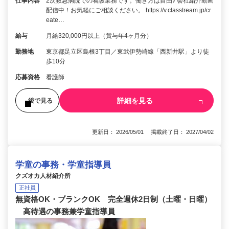
仕事内容
2次救急病院での看護業務です。働き方は自由♪ 会社紹介動画
配信中！お気軽にご相談ください。 https://v.classtream.jp/cr
eate…
給与
月給320,000円以上（賞与年4ヶ月分）
勤務地
東京都足立区島根3丁目／東武伊勢崎線「西新井駅」より徒
歩10分
応募資格
看護師
詳細を見る
後で見る
更新日： 2026/05/01 掲載終了日： 2027/04/02
学童の事務・学童指導員
クズオカ人材紹介所
正社員
無資格OK・ブランクOK 完全週休2日制（土曜・日曜）
高待遇の事務兼学童指導員