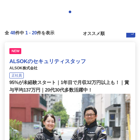
48
1
-
20
全
件中
件を表示
NEW
ALSOKのセキュリティスタッフ
ALSOK株式会社
正社員
95%が未経験スタート｜1年目で月収32万円以上も！｜賞
与平均137万円｜20代30代多数活躍中！