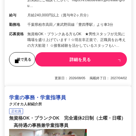
お気軽にご相談ください。 https://v.classtream.jp/create-gro
u…
給与
月給240,000円以上（賞与年2ヶ月分）
勤務地
千葉県柏市高田／東武野田線「豊四季駅」より車3分
応募資格
無資格OK・ブランクある方もOK ★男性スタッフが元気に
職場を盛り上げています！☆現在非正規で、正職員をお考え
の方大歓迎！ ☆接客経験を活かしているスタッフもい…
詳細を見る
後で見る
更新日： 2026/08/05 掲載終了日： 2027/04/02
学童の事務・学童指導員
クズオカ人材紹介所
正社員
無資格OK・ブランクOK 完全週休2日制（土曜・日曜）
高待遇の事務兼学童指導員