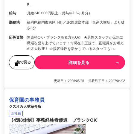
p…
給与
月給240,000円以上（賞与年1.5ヶ月分）
勤務地
福岡県福岡市東区下町／JR鹿児島本線「九産大前駅」より徒
歩8分
応募資格
無資格OK・ブランクある方もOK ★男性スタッフが元気に
職場を盛り上げています！☆現在非正規で、正職員をお考え
の方大歓迎！ ☆接客経験を活かしているスタッフもい…
詳細を見る
後で見る
更新日： 2026/06/26 掲載終了日： 2027/04/02
保育園の事務員
クズオカ人材紹介所
正社員
【4週8休制】事務経験者優遇 ブランクOK