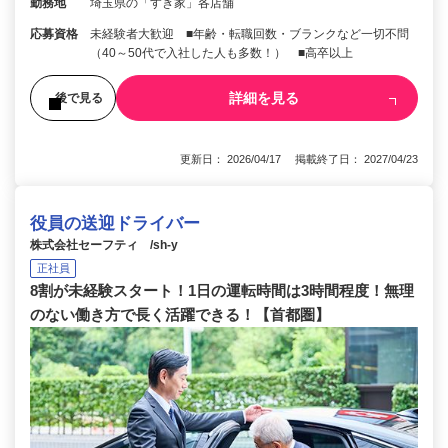
勤務地
埼玉県の「すき家」各店舗
応募資格
未経験者大歓迎 ■年齢・転職回数・ブランクなど一切不問
（40～50代で入社した人も多数！） ■高卒以上
詳細を見る
後で見る
更新日： 2026/04/17 掲載終了日： 2027/04/23
役員の送迎ドライバー
株式会社セーフティ /sh-y
正社員
8割が未経験スタート！1日の運転時間は3時間程度！無理
のない働き方で長く活躍できる！【首都圏】