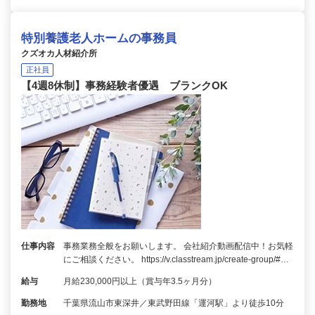
特別養護老人ホームの事務員
クズオカ人材紹介所
正社員
【4週8休制】事務経験者優遇 ブランクOK
仕事内容
事務業務全般をお願いします。 会社紹介動画配信中！お気軽
にご相談ください。 https://v.classtream.jp/create-group/#…
給与
月給230,000円以上（賞与年3.5ヶ月分）
勤務地
千葉県流山市東深井／東武野田線「運河駅」より徒歩10分