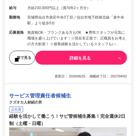
給与
月給230,000円以上（賞与年2ヶ月分）
勤務地
宮城県仙台市泉区中央3丁目／仙台市地下鉄南北線「泉中央
駅」より徒歩5分
応募資格
無資格OK・ブランクある方もOK ★男性スタッフが元気に
職場を盛り上げています！☆現在非正規で、正職員をお考え
の方大歓迎！ ☆接客経験を活かしているスタッフもい…
詳細を見る
後で見る
更新日： 2026/06/25 掲載終了日： 2027/04/02
サービス管理責任者候補生
クズオカ人材紹介所
正社員
経験を活かして働こう！サビ管候補生募集！完全週休2日
制（土曜・日曜）