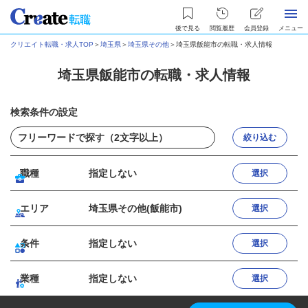
後で見る
閲覧履歴
会員登録
メニュー
クリエイト転職・求人TOP
＞
埼玉県
＞
埼玉県その他
＞
埼玉県飯能市の転職・求人情報
埼玉県飯能市の転職・求人情報
検索条件の設定
絞り込む
職種
指定しない
選択
エリア
埼玉県その他(飯能市)
選択
条件
指定しない
選択
業種
指定しない
選択