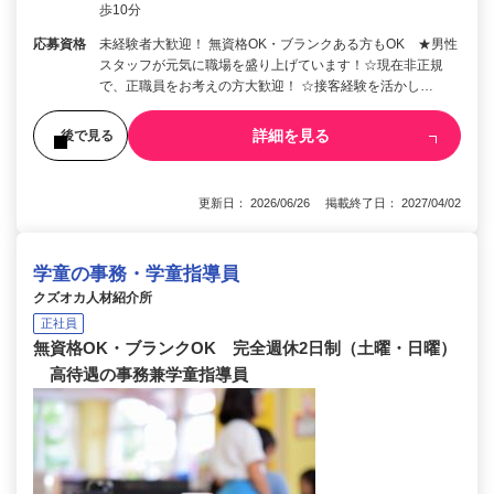
歩10分
応募資格
未経験者大歓迎！ 無資格OK・ブランクある方もOK ★男性
スタッフが元気に職場を盛り上げています！☆現在非正規
で、正職員をお考えの方大歓迎！ ☆接客経験を活かし…
詳細を見る
後で見る
更新日： 2026/06/26 掲載終了日： 2027/04/02
学童の事務・学童指導員
クズオカ人材紹介所
正社員
無資格OK・ブランクOK 完全週休2日制（土曜・日曜）
高待遇の事務兼学童指導員