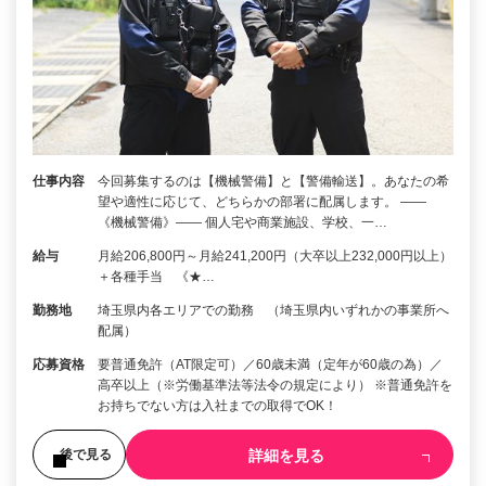
仕事内容
今回募集するのは【機械警備】と【警備輸送】。あなたの希
望や適性に応じて、どちらかの部署に配属します。 ――
《機械警備》―― 個人宅や商業施設、学校、一…
給与
月給206,800円～月給241,200円（大卒以上232,000円以上）
＋各種手当 《★…
勤務地
埼玉県内各エリアでの勤務 （埼玉県内いずれかの事業所へ
配属）
応募資格
要普通免許（AT限定可）／60歳未満（定年が60歳の為）／
高卒以上（※労働基準法等法令の規定により） ※普通免許を
お持ちでない方は入社までの取得でOK！
詳細を見る
後で見る