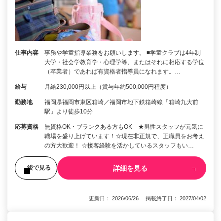
仕事内容
事務や学童指導業務をお願いします。 ■学童クラブは4年制
大学・社会学教育学・心理学等、またはそれに相応する学位
（卒業者）であれば有資格者指導員になれます。…
給与
月給230,000円以上（賞与年約500,000円程度）
勤務地
福岡県福岡市東区箱崎／福岡市地下鉄箱崎線「箱崎九大前
駅」より徒歩10分
応募資格
無資格OK・ブランクある方もOK ★男性スタッフが元気に
職場を盛り上げています！☆現在非正規で、正職員をお考え
の方大歓迎！ ☆接客経験を活かしているスタッフもい…
詳細を見る
後で見る
更新日： 2026/06/26 掲載終了日： 2027/04/02