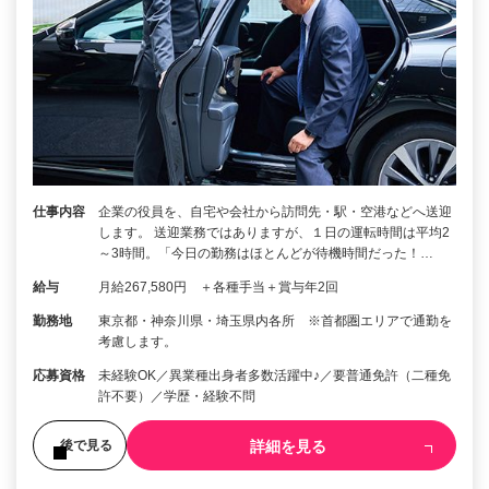
仕事内容
企業の役員を、自宅や会社から訪問先・駅・空港などへ送迎
します。 送迎業務ではありますが、１日の運転時間は平均2
～3時間。「今日の勤務はほとんどが待機時間だった！…
給与
月給267,580円 ＋各種手当＋賞与年2回
勤務地
東京都・神奈川県・埼玉県内各所 ※首都圏エリアで通勤を
考慮します。
応募資格
未経験OK／異業種出身者多数活躍中♪／要普通免許（二種免
許不要）／学歴・経験不問
詳細を見る
後で見る