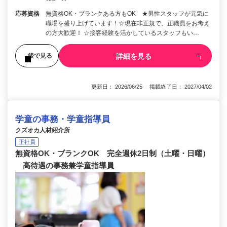
応募資格
無資格OK・ブランクある方もOK ★男性スタッフが元気に
職場を盛り上げています！☆現在非正規で、正職員をお考え
の方大歓迎！ ☆接客経験を活かしているスタッフもい…
詳細を見る
後で見る
更新日： 2026/06/25 掲載終了日： 2027/04/02
学童の事務・学童指導員
クズオカ人材紹介所
正社員
無資格OK・ブランクOK 完全週休2日制（土曜・日曜）
高待遇の事務兼学童指導員