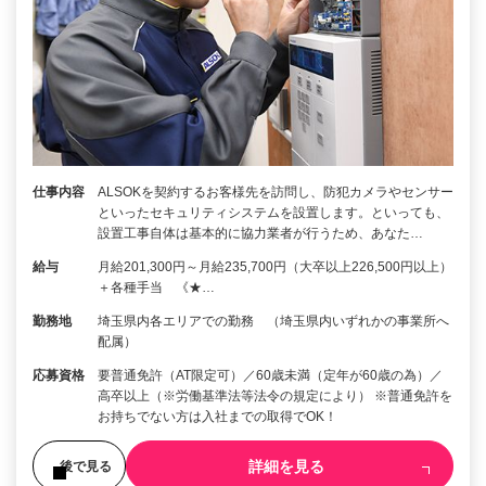
仕事内容
ALSOKを契約するお客様先を訪問し、防犯カメラやセンサー
といったセキュリティシステムを設置します。といっても、
設置工事自体は基本的に協力業者が行うため、あなた…
給与
月給201,300円～月給235,700円（大卒以上226,500円以上）
＋各種手当 《★…
勤務地
埼玉県内各エリアでの勤務 （埼玉県内いずれかの事業所へ
配属）
応募資格
要普通免許（AT限定可）／60歳未満（定年が60歳の為）／
高卒以上（※労働基準法等法令の規定により） ※普通免許を
お持ちでない方は入社までの取得でOK！
詳細を見る
後で見る