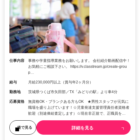
仕事内容
事務や学童指導業務をお願いします。 会社紹介動画配信中！
お気軽にご相談下さい。 https://v.classtream.jp/create-grou
p…
給与
月給230,000円以上（賞与年2ヶ月分）
勤務地
茨城県つくば市矢田部／TX「みどりの駅」より車4分
応募資格
無資格OK・ブランクある方もOK ★男性スタッフが元気に
職場を盛り上げています！☆児童発達支援管理責任者資格者
歓迎（別途俸給査定します）☆現在非正規で、正職員を…
詳細を見る
後で見る