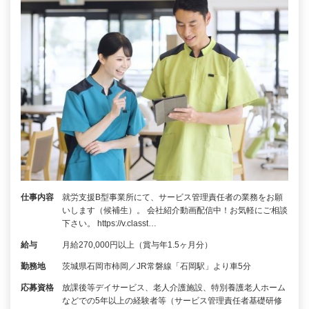
仕事内容
就労支援B型事業所にて、サービス管理責任者の業務をお願
いします（候補生）。 会社紹介動画配信中！お気軽にご相談
下さい。 https://v.classt…
給与
月給270,000円以上（賞与年1.5ヶ月分）
勤務地
茨城県石岡市柿岡／JR常磐線「石岡駅」より車5分
応募資格
放課後等デイサービス、老人介護施設、特別養護老人ホーム
などでの5年以上の経験者等（サービス管理責任者基礎研修