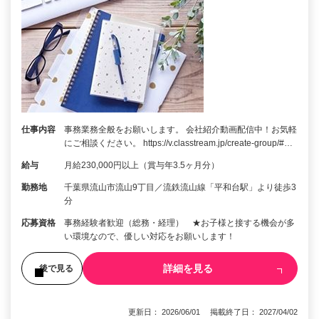
仕事内容
事務業務全般をお願いします。 会社紹介動画配信中！お気軽
にご相談ください。 https://v.classtream.jp/create-group/#…
給与
月給230,000円以上（賞与年3.5ヶ月分）
勤務地
千葉県流山市流山9丁目／流鉄流山線「平和台駅」より徒歩3
分
応募資格
事務経験者歓迎（総務・経理） ★お子様と接する機会が多
い環境なので、優しい対応をお願いします！
詳細を見る
後で見る
更新日： 2026/06/01 掲載終了日： 2027/04/02