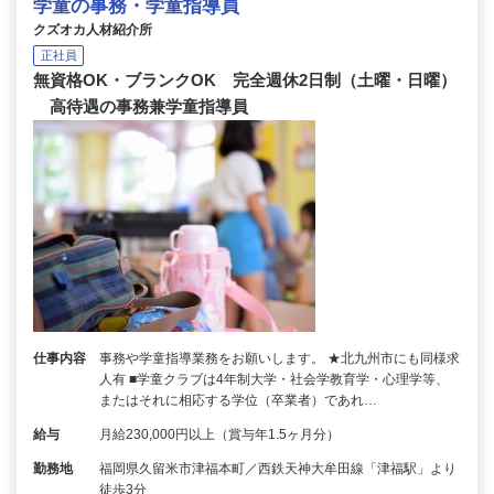
学童の事務・学童指導員
クズオカ人材紹介所
正社員
無資格OK・ブランクOK 完全週休2日制（土曜・日曜）
高待遇の事務兼学童指導員
仕事内容
事務や学童指導業務をお願いします。 ★北九州市にも同様求
人有 ■学童クラブは4年制大学・社会学教育学・心理学等、
またはそれに相応する学位（卒業者）であれ…
給与
月給230,000円以上（賞与年1.5ヶ月分）
勤務地
福岡県久留米市津福本町／西鉄天神大牟田線「津福駅」より
徒歩3分