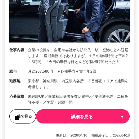
仕事内容
企業の役員を、自宅や会社から訪問先・駅・空港などへ送迎
します。 送迎業務ではありますが、１日の運転時間は平均2
～3時間。「今日の勤務はほとんどが待機時間だった！…
給与
月給267,580円 ＋各種手当＋賞与年2回
勤務地
東京都・神奈川県・埼玉県内各所 ※首都圏エリアで通勤を
考慮します。
応募資格
未経験OK／異業種出身者多数活躍中♪／要普通免許（二種免
許不要）／学歴・経験不問
詳細を見る
後で見る
更新日： 2026/04/10 掲載終了日： 2027/04/16