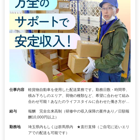
仕事内容
軽貨物自動車を使用した配送業務です。勤務日数・時間帯、
積み下ろしのエリア、荷物の種類など、希望に合わせて組み
合わせ可能！あなたのライフスタイルに合わせた働き方が…
給与
報酬 完全出来高制（研修中の収入保障の案件あり／日額報
酬10,000円以上）
勤務地
埼玉県内もしくは群馬県内 ★直行直帰（ご自宅に近いエリ
アでの配送も可能です）