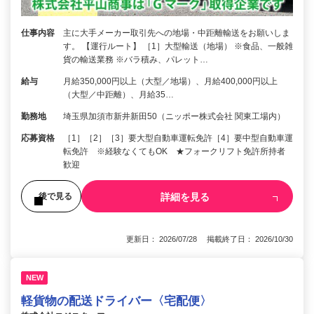
仕事内容
主に大手メーカー取引先への地場・中距離輸送をお願いしま
す。 【運行ルート】 ［1］大型輸送（地場） ※食品、一般雑
貨の輸送業務 ※バラ積み、パレット…
給与
月給350,000円以上（大型／地場）、月給400,000円以上
（大型／中距離）、月給35…
勤務地
埼玉県加須市新井新田50（ニッポー株式会社 関東工場内）
応募資格
［1］［2］［3］要大型自動車運転免許［4］要中型自動車運
転免許 ※経験なくてもOK ★フォークリフト免許所持者
歓迎
詳細を見る
後で見る
更新日： 2026/07/28 掲載終了日： 2026/10/30
NEW
軽貨物の配送ドライバー〈宅配便〉