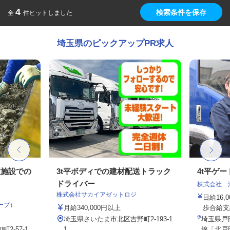
4
検索条件を保存
全
件ヒットしました
埼玉県のピックアップPR求人
理施設での
3t平ボディでの建材配送トラック
4t平ゲ
ドライバー
株式会社 
株式会社サカイアゼットロジ
日給16
ープ）
月給340,000円以上
歩合給支
埼玉県さいたま市北区吉野町2-193-1
埼玉県戸田
2-57-1
1
線「北戸田