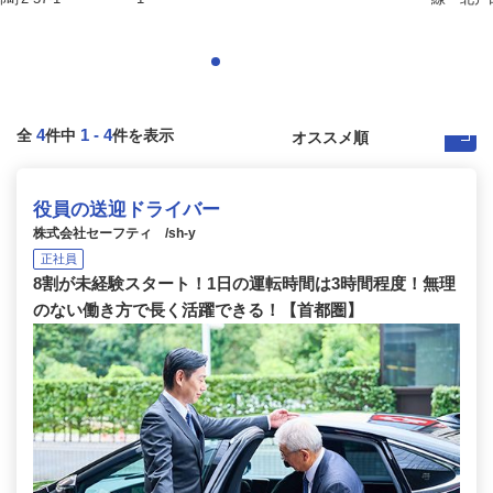
4
1
-
4
全
件中
件を表示
役員の送迎ドライバー
株式会社セーフティ /sh-y
正社員
8割が未経験スタート！1日の運転時間は3時間程度！無理
のない働き方で長く活躍できる！【首都圏】