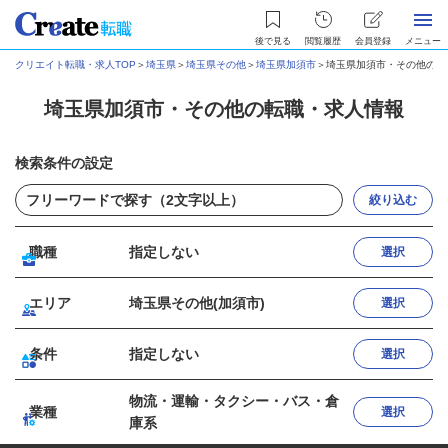
後で見る
閲覧履歴
会員登録
メニュー
クリエイト転職・求人TOP
＞
埼玉県
＞
埼玉県その他
＞
埼玉県加須市
＞
埼玉県加須市・その他の転
埼玉県加須市・その他の転職・求人情報
検索条件の設定
絞り込む
職種
指定しない
選択
エリア
埼玉県その他(加須市)
選択
条件
指定しない
選択
物流・運輸・タクシー・バス・倉
業種
選択
庫系