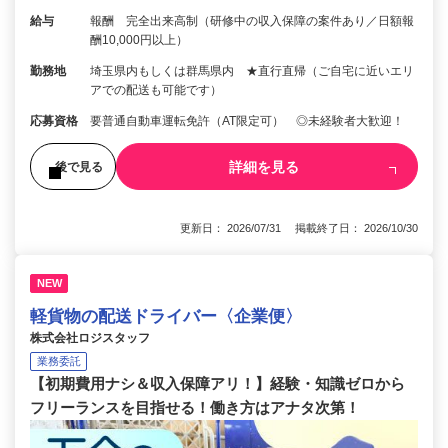
給与
報酬 完全出来高制（研修中の収入保障の案件あり／日額報
酬10,000円以上）
勤務地
埼玉県内もしくは群馬県内 ★直行直帰（ご自宅に近いエリ
アでの配送も可能です）
応募資格
要普通自動車運転免許（AT限定可） ◎未経験者大歓迎！
詳細を見る
後で見る
更新日： 2026/07/31 掲載終了日： 2026/10/30
NEW
軽貨物の配送ドライバー〈企業便〉
株式会社ロジスタッフ
業務委託
【初期費用ナシ＆収入保障アリ！】経験・知識ゼロから
フリーランスを目指せる！働き方はアナタ次第！