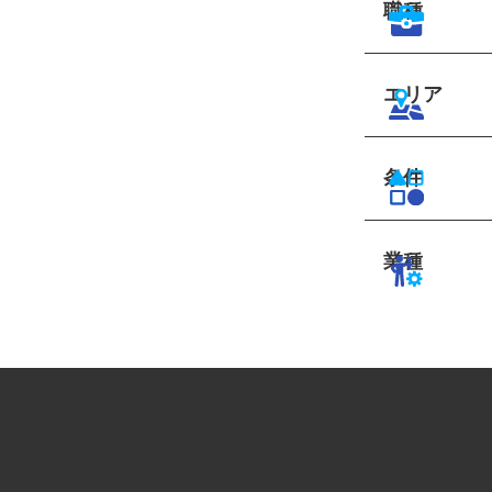
職種
エリア
条件
業種