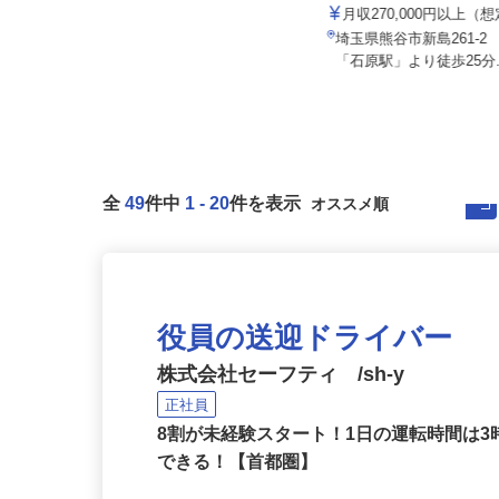
株式会社 すき家 関東支
株式会社エクセルクリーンテクノ
月収270,000円以上（
月給300,000円〜500,000円
埼玉県熊谷市新島261-
埼玉県川口市八幡木3-16-15
「石原駅」より徒歩25分.
全
49
件中
1
-
20
件を表示
役員の送迎ドライバー
株式会社セーフティ /sh-y
正社員
8割が未経験スタート！1日の運転時間は
できる！【首都圏】