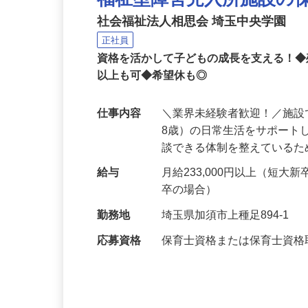
福祉型障害児入所施設の
社会福祉法人相思会 埼玉中央学園
正社員
資格を活かして子どもの成長を支える！◆残
以上も可◆希望休も◎
仕事内容
＼業界未経験者歓迎！／施設
8歳）の日常生活をサポート
談できる体制を整えている
給与
月給233,000円以上（短⼤
卒の場合）
勤務地
埼玉県加須市上種足894-1
応募資格
保育士資格または保育士資