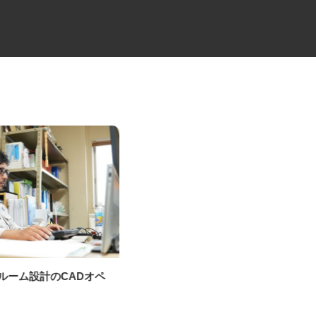
ンルーム設計のCADオペ
牛丼チェーンすき家の店舗スタ
ー
ッフ／深夜