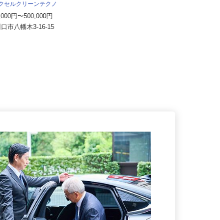
株式会社 すき家 関東支社／熊谷西店
エクセルクリーンテクノ
月収270,000円以上（想定）
0,000円〜500,000円
埼玉県熊谷市新島261-2 （秩父鉄道
川口市八幡木3-16-15
「石原駅」より徒歩25分...