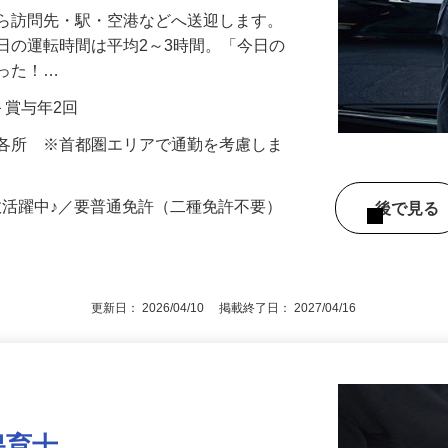
から訪問先・駅・空港などへ送迎します。
日の運転時間は平均2～3時間。「今日の
だった！…
当＋賞与年2回
内各所 ※首都圏エリアで通勤を考慮しま
数活躍中♪／要普通免許（二種免許不要）
後で見
更新日： 2026/04/10 掲載終了日： 2027/04/16