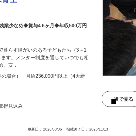
保育士
業少なめ◆賞与4.6ヶ月◆年収500万円
で暮らす障がいのある子どもたち（3～1
します。メンター制度を通していつでも相
ため、安…
新卒の場合） 月給236,000円以上（4大新
後で見
格取得見込み