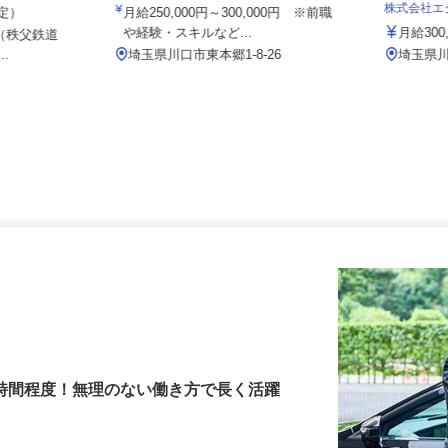
社／熊谷西店
ニッケイ化学株式会社
株式会社
想定）
月給250,000円～300,000円 ※前職
や経験・スキルなど...
月給30
2 （秩父鉄道
..
埼玉県川口市東本郷1-8-26
埼玉県
3時間程度！無理のない働き方で長く活躍