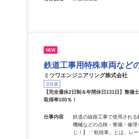
勤務地
埼玉県加須市上種足894-1
応募資格
介護福祉士
NEW
鉄道工事用特殊車両など
ミツワエンジニアリング株式会社
正社員
【完全週休2日制＆年間休日131日】整
取得率100％！
仕事内容
鉄道の線路工事で使用され