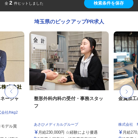
2
検索条件を保存
全
件ヒットしました
埼玉県のピックアップPR求人
マネージャ
整形外科内科の受付・事務スタッ
金属加工
フ
社/hkg2
あさひメディカルグループ
株式会社 
 ※モデル賞
月給230,000円 ☆経験により優遇
月給270,