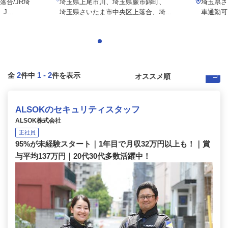
合/JR埼
埼玉県上尾市川、埼玉県蕨市錦町、
埼玉県さ
...
埼玉県さいたま市中央区上落合、埼...
車通勤可
2
1
-
2
全
件中
件を表示
ALSOKのセキュリティスタッフ
ALSOK株式会社
正社員
95%が未経験スタート｜1年目で月収32万円以上も！｜賞
与平均137万円｜20代30代多数活躍中！