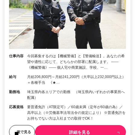
仕事内容
今回募集するのは【機械警備】と【警備輸送】。あなたの希
望や適性に応じて、どちらかの部署に配属します。 ――
《機械警備》―― 個人宅や商業施設、学校、一…
給与
月給206,800円～月給241,200円（大卒以上232,000円以上）
＋各種手当 《★…
勤務地
埼玉県内各エリアでの勤務 （埼玉県内いずれかの事業所へ
配属）
応募資格
要普通免許（AT限定可）／60歳未満（定年が60歳の為）／
高卒以上（※労働基準法等法令の規定により） ※普通免許を
お持ちでない方は入社までの取得でOK！
詳細を見る
後で見る