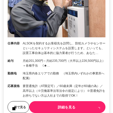
仕事内容
ALSOKを契約するお客様先を訪問し、防犯カメラやセンサー
といったセキュリティシステムを設置します。といっても、
設置工事自体は基本的に協力業者が行うため、あなた…
給与
月給201,300円～月給235,700円（大卒以上226,500円以上）
＋各種手当 《★…
勤務地
埼玉県内各エリアでの勤務 （埼玉県内いずれかの事業所へ
配属）
応募資格
要普通免許（AT限定可）／60歳未満（定年が60歳の為）／
高卒以上（※労働基準法等法令の規定により） ※普通免許を
お持ちでない方は入社までの取得でOK！
詳細を見る
後で見る