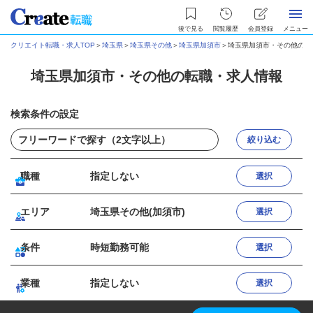
後で見る
閲覧履歴
会員登録
メニュー
クリエイト転職・求人TOP
＞
埼玉県
＞
埼玉県その他
＞
埼玉県加須市
＞
埼玉県加須市・その他の転
埼玉県加須市・その他の転職・求人情報
検索条件の設定
絞り込む
職種
指定しない
選択
エリア
埼玉県その他(加須市)
選択
条件
時短勤務可能
選択
業種
指定しない
選択