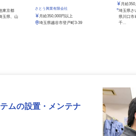
NICIG
月給3
さとう興業有限会社
、他東京都
埼玉県
月給350,000円以上
、埼玉県、山
県川口
埼玉県越谷市登戸町3-39
千...
ステムの設置・メンテナ