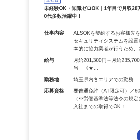
ALSOK株式会社
正社員
未経験OK・知識ゼロOK｜1年目で月収28
0代多数活躍中！
仕事内容
ALSOKを契約するお客様
セキュリティシステムを設
本的に協力業者が行うため
給与
月給201,300円～月給235,
当 《★…
勤務地
埼玉県内各エリアでの勤務
応募資格
要普通免許（AT限定可）／
（※労働基準法等法令の規定
入社までの取得でOK！