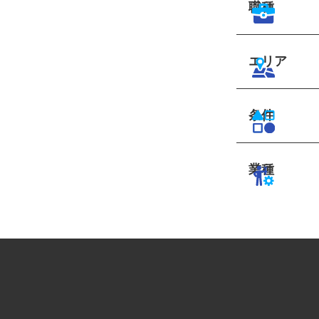
職種
エリア
条件
業種