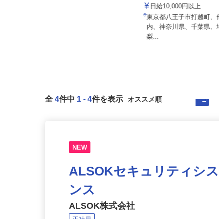
NICIGASサポート株式会社
株式会社 齋藤組
月給350,000円＋業績給＋諸手当
日給10,000円以上
埼玉県さいたま市緑区中野田、埼玉
東京都八王子市打越町
県川口市峯、埼玉県三郷市高州、
内、神奈川県、千葉県
千...
梨...
全
4
件中
1
-
4
件を表示
NEW
ALSOKセキュリティシ
ンス