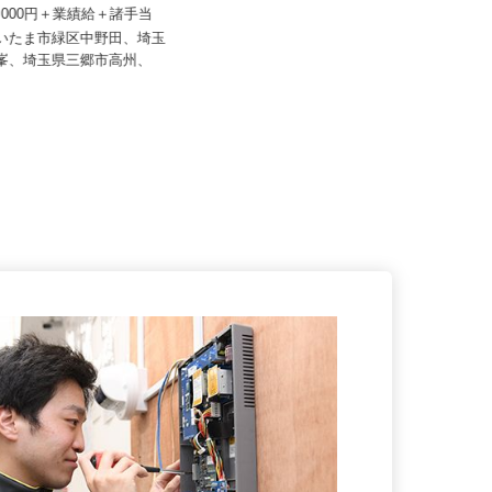
ASサポート株式会社
株式会社 齋藤組
50,000円＋業績給＋諸手当
日給10,000円以上
さいたま市緑区中野田、埼玉
東京都八王子市打越町、他東京都
市峯、埼玉県三郷市高州、
内、神奈川県、千葉県、埼玉県、山
梨...