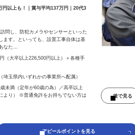
万円以上も！｜賞与平均137万円｜20代3
先を訪問し、防犯カメラやセンサーといった
置します。といっても、設置工事自体は基
、あなた…
700円（大卒以上226,500円以上）＋各種手
 （埼玉県内いずれかの事業所へ配属）
60歳未満（定年が60歳の為）／高卒以上
により） ※普通免許をお持ちでない方は
後で見