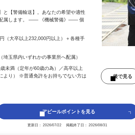
備】と【警備輸送】。あなたの希望や適性
配属します。 ―― 《機械警備》―― 個
…
200円（大卒以上232,000円以上）＋各種手
 （埼玉県内いずれかの事業所へ配属）
60歳未満（定年が60歳の為）／高卒以上
により） ※普通免許をお持ちでない方は
後で見
アピールポイントを見る