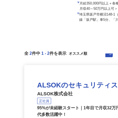
セイワロジスティクス株式
月給350,000円以上＋
株式会社エクセルクリーンテクノ
月収40～50万円以上可
月給300,000円〜500,000円
埼玉県坂戸市横沼148-
埼玉県川口市八幡木3-16-15
線「坂戸駅」車5分、「川
全
2
件中
1
-
2
件を表示
ALSOKのセキュリティ
ALSOK株式会社
正社員
95%が未経験スタート｜1年目で月収32万