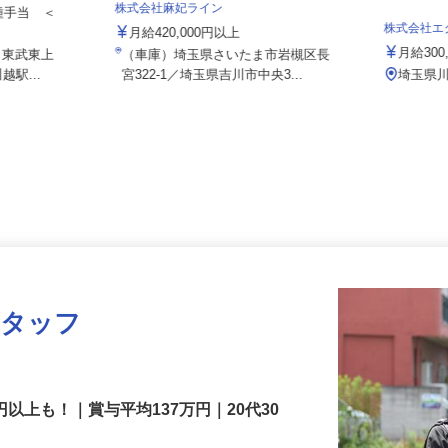
会社 本社
株式会社麻妃ライン
各種手当 ＜
株式会社
＞
月給420,000円以上
月給30
1（東武東上
（車庫）埼玉県さいたま市岩槻区長
越駅...
宮322-1／埼玉県吉川市中央3...
埼玉県
スタッフ
円以上も！｜賞与平均137万円｜20代30