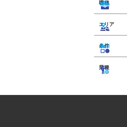
職種
エリア
条件
業種