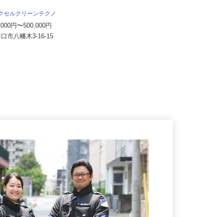
セイワロジスティクス株式会社 本社
月給350,000円以上＋各種手当 ＜
エクセルクリーンテクノ
月収40～50万円以上可＞
0,000円〜500,000円
埼玉県坂戸市横沼148-1（東武東上
川口市八幡木3-16-15
線「坂戸駅」車5分、「川越駅...