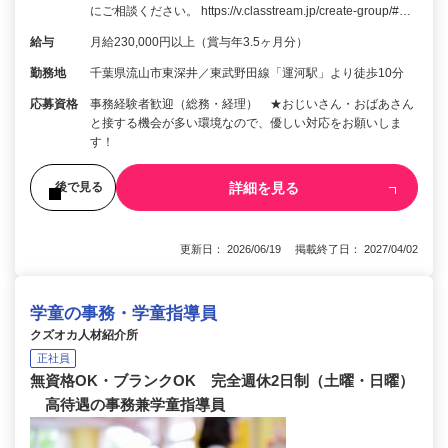
にご相談ください。 https://v.classtream.jp/create-group/#…
給与
月給230,000円以上（賞与年3.5ヶ月分）
勤務地
千葉県流山市東深井／東武野田線「運河駅」より徒歩10分
応募資格
事務経験者歓迎（総務・経理） ★おじいさん・おばあさん
と接する機会が多い環境なので、優しい対応をお願いしま
す！
詳細を見る
後で見る
更新日： 2026/06/19 掲載終了日： 2027/04/02
学童の事務・学童指導員
クズオカ人材紹介所
正社員
無資格OK・ブランクOK 完全週休2日制（土曜・日曜）
高待遇の事務兼学童指導員