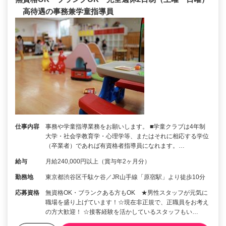
高待遇の事務兼学童指導員
仕事内容
事務や学童指導業務をお願いします。 ■学童クラブは4年制
大学・社会学教育学・心理学等、またはそれに相応する学位
（卒業者）であれば有資格者指導員になれます。…
給与
月給240,000円以上（賞与年2ヶ月分）
勤務地
東京都渋谷区千駄ケ谷／JR山手線「原宿駅」より徒歩10分
応募資格
無資格OK・ブランクある方もOK ★男性スタッフが元気に
職場を盛り上げています！☆現在非正規で、正職員をお考え
の方大歓迎！ ☆接客経験を活かしているスタッフもい…