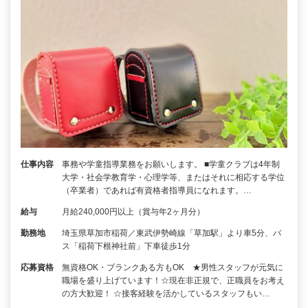
仕事内容
事務や学童指導業務をお願いします。 ■学童クラブは4年制
大学・社会学教育学・心理学等、またはそれに相応する学位
（卒業者）であれば有資格者指導員になれます。…
給与
月給240,000円以上（賞与年2ヶ月分）
勤務地
埼玉県草加市稲荷／東武伊勢崎線「草加駅」より車5分、バ
ス「稲荷下根神社前」下車徒歩1分
応募資格
無資格OK・ブランクある方もOK ★男性スタッフが元気に
職場を盛り上げています！☆現在非正規で、正職員をお考え
の方大歓迎！ ☆接客経験を活かしているスタッフもい…