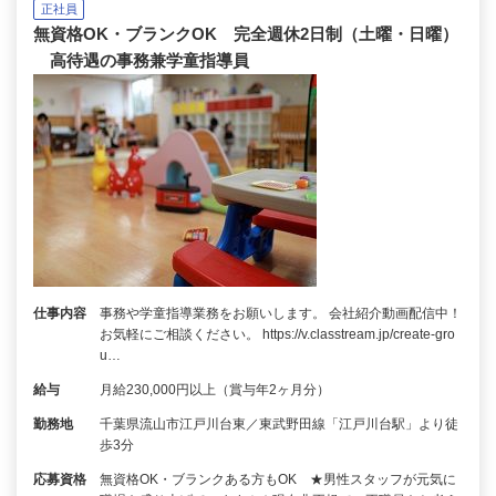
正社員
無資格OK・ブランクOK 完全週休2日制（土曜・日曜）
高待遇の事務兼学童指導員
仕事内容
事務や学童指導業務をお願いします。 会社紹介動画配信中！
お気軽にご相談ください。 https://v.classtream.jp/create-gro
u…
給与
月給230,000円以上（賞与年2ヶ月分）
勤務地
千葉県流山市江戸川台東／東武野田線「江戸川台駅」より徒
歩3分
応募資格
無資格OK・ブランクある方もOK ★男性スタッフが元気に