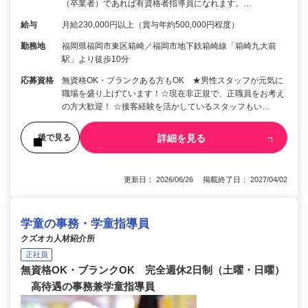
（卒業者）であれば有資格者指導員になれます。…
給与
月給230,000円以上（賞与年約500,000円程度）
勤務地
福岡県福岡市東区箱崎／福岡市地下鉄箱崎線「箱崎九大前
駅」より徒歩10分
応募資格
無資格OK・ブランクある方もOK ★男性スタッフが元気に
職場を盛り上げています！☆現在非正規で、正職員をお考え
の方大歓迎！ ☆接客経験を活かしているスタッフもい…
詳細を見る
後で見る
更新日： 2026/06/26 掲載終了日： 2027/04/02
学童の事務・学童指導員
クズオカ人材紹介所
正社員
無資格OK・ブランクOK 完全週休2日制（土曜・日曜）
高待遇の事務兼学童指導員