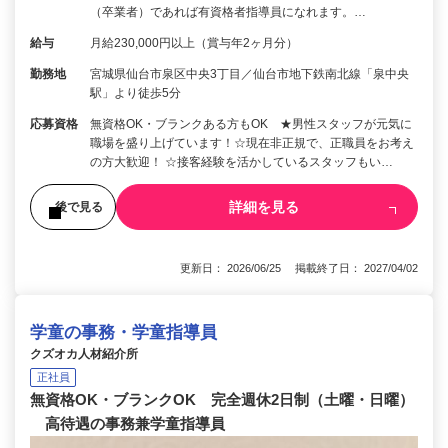
（卒業者）であれば有資格者指導員になれます。…
給与
月給230,000円以上（賞与年2ヶ月分）
勤務地
宮城県仙台市泉区中央3丁目／仙台市地下鉄南北線「泉中央
駅」より徒歩5分
応募資格
無資格OK・ブランクある方もOK ★男性スタッフが元気に
職場を盛り上げています！☆現在非正規で、正職員をお考え
の方大歓迎！ ☆接客経験を活かしているスタッフもい…
詳細を見る
後で見る
更新日： 2026/06/25 掲載終了日： 2027/04/02
学童の事務・学童指導員
クズオカ人材紹介所
正社員
無資格OK・ブランクOK 完全週休2日制（土曜・日曜）
高待遇の事務兼学童指導員