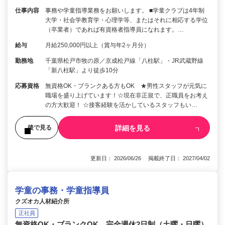
仕事内容
事務や学童指導業務をお願いします。 ■学童クラブは4年制
大学・社会学教育学・心理学等、またはそれに相応する学位
（卒業者）であれば有資格者指導員になれます。…
給与
月給250,000円以上（賞与年2ヶ月分）
勤務地
千葉県松戸市牧の原／京成松戸線「八柱駅」・JR武蔵野線
「新八柱駅」より徒歩10分
応募資格
無資格OK・ブランクある方もOK ★男性スタッフが元気に
職場を盛り上げています！☆現在非正規で、正職員をお考え
の方大歓迎！ ☆接客経験を活かしているスタッフもい…
詳細を見る
後で見る
更新日： 2026/06/26 掲載終了日： 2027/04/02
学童の事務・学童指導員
クズオカ人材紹介所
正社員
無資格OK・ブランクOK 完全週休2日制（土曜・日曜）