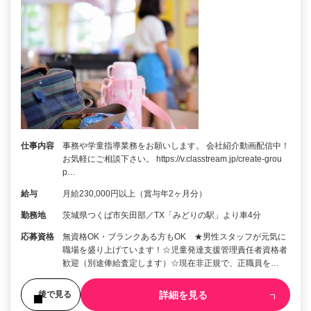
仕事内容
事務や学童指導業務をお願いします。 会社紹介動画配信中！
お気軽にご相談下さい。 https://v.classtream.jp/create-grou
p…
給与
月給230,000円以上（賞与年2ヶ月分）
勤務地
茨城県つくば市矢田部／TX「みどりの駅」より車4分
応募資格
無資格OK・ブランクある方もOK ★男性スタッフが元気に
職場を盛り上げています！☆児童発達支援管理責任者資格者
歓迎（別途俸給査定します）☆現在非正規で、正職員を…
詳細を見る
後で見る