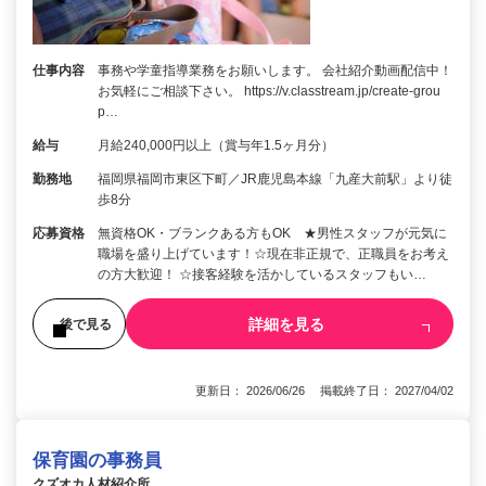
仕事内容
事務や学童指導業務をお願いします。 会社紹介動画配信中！
お気軽にご相談下さい。 https://v.classtream.jp/create-grou
p…
給与
月給240,000円以上（賞与年1.5ヶ月分）
勤務地
福岡県福岡市東区下町／JR鹿児島本線「九産大前駅」より徒
歩8分
応募資格
無資格OK・ブランクある方もOK ★男性スタッフが元気に
職場を盛り上げています！☆現在非正規で、正職員をお考え
の方大歓迎！ ☆接客経験を活かしているスタッフもい…
詳細を見る
後で見る
更新日： 2026/06/26 掲載終了日： 2027/04/02
保育園の事務員
クズオカ人材紹介所