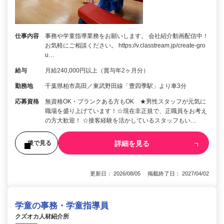
仕事内容
事務や学童指導業務をお願いします。 会社紹介動画配信中！
お気軽にご相談ください。 https://v.classtream.jp/create-gro
u…
給与
月給240,000円以上（賞与年2ヶ月分）
勤務地
千葉県柏市高田／東武野田線「豊四季駅」より車3分
応募資格
無資格OK・ブランクある方もOK ★男性スタッフが元気に
職場を盛り上げています！☆現在非正規で、正職員をお考え
の方大歓迎！ ☆接客経験を活かしているスタッフもい…
詳細を見る
後で見る
更新日： 2026/08/05 掲載終了日： 2027/04/02
学童の事務・学童指導員
クズオカ人材紹介所