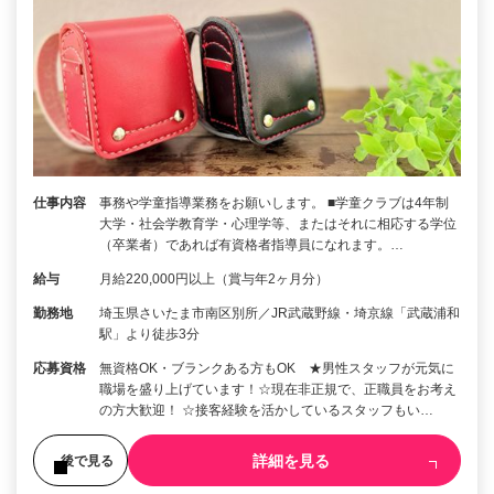
仕事内容
事務や学童指導業務をお願いします。 ■学童クラブは4年制
大学・社会学教育学・心理学等、またはそれに相応する学位
（卒業者）であれば有資格者指導員になれます。…
給与
月給220,000円以上（賞与年2ヶ月分）
勤務地
埼玉県さいたま市南区別所／JR武蔵野線・埼京線「武蔵浦和
駅」より徒歩3分
応募資格
無資格OK・ブランクある方もOK ★男性スタッフが元気に
職場を盛り上げています！☆現在非正規で、正職員をお考え
の方大歓迎！ ☆接客経験を活かしているスタッフもい…
詳細を見る
後で見る