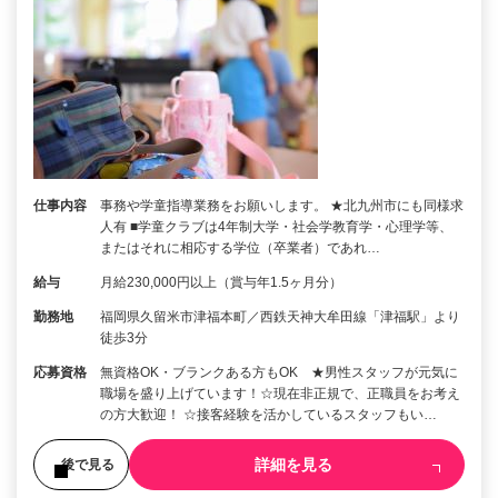
仕事内容
事務や学童指導業務をお願いします。 ★北九州市にも同様求
人有 ■学童クラブは4年制大学・社会学教育学・心理学等、
またはそれに相応する学位（卒業者）であれ…
給与
月給230,000円以上（賞与年1.5ヶ月分）
勤務地
福岡県久留米市津福本町／西鉄天神大牟田線「津福駅」より
徒歩3分
応募資格
無資格OK・ブランクある方もOK ★男性スタッフが元気に
職場を盛り上げています！☆現在非正規で、正職員をお考え
の方大歓迎！ ☆接客経験を活かしているスタッフもい…
詳細を見る
後で見る