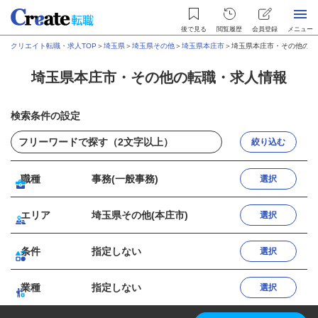
後で見る
閲覧履歴
会員登録
メニュー
クリエイト転職・求人TOP
＞
埼玉県
＞
埼玉県その他
＞
埼玉県本庄市
＞
埼玉県本庄市・その他の転
埼玉県本庄市・その他の転職・求人情報
検索条件の設定
絞り込む
職種
事務(一般事務)
選択
エリア
埼玉県その他(本庄市)
選択
条件
指定しない
選択
業種
指定しない
選択