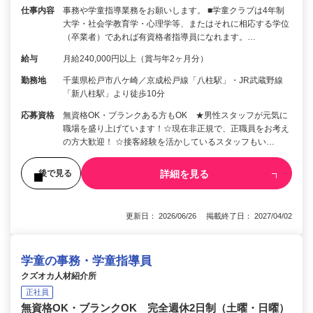
仕事内容
事務や学童指導業務をお願いします。 ■学童クラブは4年制
大学・社会学教育学・心理学等、またはそれに相応する学位
（卒業者）であれば有資格者指導員になれます。…
給与
月給240,000円以上（賞与年2ヶ月分）
勤務地
千葉県松戸市八ケ崎／京成松戸線「八柱駅」・JR武蔵野線
「新八柱駅」より徒歩10分
応募資格
無資格OK・ブランクある方もOK ★男性スタッフが元気に
職場を盛り上げています！☆現在非正規で、正職員をお考え
の方大歓迎！ ☆接客経験を活かしているスタッフもい…
詳細を見る
後で見る
更新日： 2026/06/26 掲載終了日： 2027/04/02
学童の事務・学童指導員
クズオカ人材紹介所
正社員
無資格OK・ブランクOK 完全週休2日制（土曜・日曜）