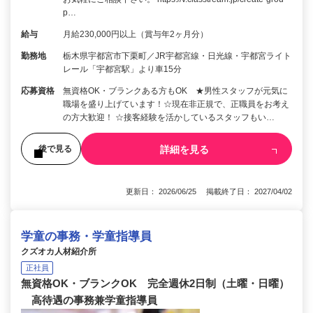
p…
給与
月給230,000円以上（賞与年2ヶ月分）
勤務地
栃木県宇都宮市下栗町／JR宇都宮線・日光線・宇都宮ライト
レール「宇都宮駅」より車15分
応募資格
無資格OK・ブランクある方もOK ★男性スタッフが元気に
職場を盛り上げています！☆現在非正規で、正職員をお考え
の方大歓迎！ ☆接客経験を活かしているスタッフもい…
詳細を見る
後で見る
更新日： 2026/06/25 掲載終了日： 2027/04/02
学童の事務・学童指導員
クズオカ人材紹介所
正社員
無資格OK・ブランクOK 完全週休2日制（土曜・日曜）
高待遇の事務兼学童指導員