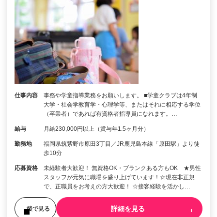
仕事内容
事務や学童指導業務をお願いします。 ■学童クラブは4年制
大学・社会学教育学・心理学等、またはそれに相応する学位
（卒業者）であれば有資格者指導員になれます。…
給与
月給230,000円以上（賞与年1.5ヶ月分）
勤務地
福岡県筑紫野市原田3丁目／JR鹿児島本線「原田駅」より徒
歩10分
応募資格
未経験者大歓迎！ 無資格OK・ブランクある方もOK ★男性
スタッフが元気に職場を盛り上げています！☆現在非正規
で、正職員をお考えの方大歓迎！ ☆接客経験を活かし…
詳細を見る
後で見る