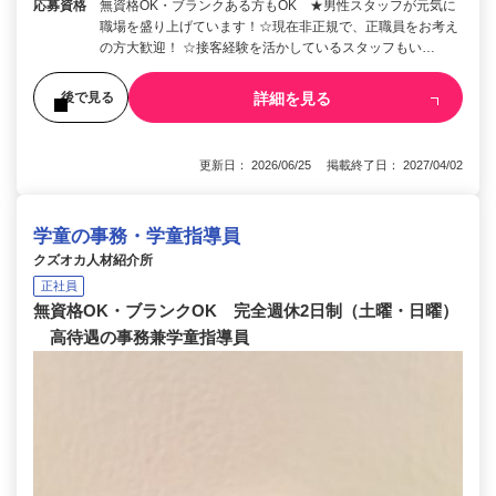
応募資格
無資格OK・ブランクある方もOK ★男性スタッフが元気に
職場を盛り上げています！☆現在非正規で、正職員をお考え
の方大歓迎！ ☆接客経験を活かしているスタッフもい…
詳細を見る
後で見る
更新日： 2026/06/25 掲載終了日： 2027/04/02
学童の事務・学童指導員
クズオカ人材紹介所
正社員
無資格OK・ブランクOK 完全週休2日制（土曜・日曜）
高待遇の事務兼学童指導員