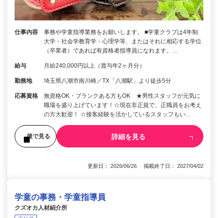
仕事内容
事務や学童指導業務をお願いします。 ■学童クラブは4年制
大学・社会学教育学・心理学等、またはそれに相応する学位
（卒業者）であれば有資格者指導員になれます。…
給与
月給240,000円以上（賞与年2ヶ月分）
勤務地
埼玉県八潮市南川崎／TX「八潮駅」より徒歩5分
応募資格
無資格OK・ブランクある方もOK ★男性スタッフが元気に
職場を盛り上げています！☆現在非正規で、正職員をお考え
の方大歓迎！ ☆接客経験を活かしているスタッフもい…
詳細を見る
後で見る
更新日： 2026/06/26 掲載終了日： 2027/04/02
学童の事務・学童指導員
クズオカ人材紹介所