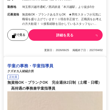
勤務地
埼玉県川越市通町／西武鉄道「本川越駅」より徒歩5分
応募資格
無資格OK・ブランクある方もOK ★男性スタッフが元気に
職場を盛り上げています！☆現在非正規で、正職員をお考え
の方大歓迎！ ☆接客経験を活かしているスタッフもい…
詳細を見る
後で見る
更新日： 2026/06/25 掲載終了日： 2027/04/02
学童の事務・学童指導員
クズオカ人材紹介所
正社員
無資格OK・ブランクOK 完全週休2日制（土曜・日曜）
高待遇の事務兼学童指導員