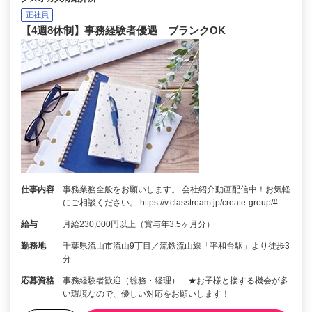
正社員
【4週8休制】事務経験者優遇 ブランクOK
仕事内容
事務業務全般をお願いします。 会社紹介動画配信中！お気軽
にご相談ください。 https://v.classtream.jp/create-group/#…
給与
月給230,000円以上（賞与年3.5ヶ月分）
勤務地
千葉県流山市流山9丁目／流鉄流山線「平和台駅」より徒歩3
分
応募資格
事務経験者歓迎（総務・経理） ★お子様と接する機会が多
い環境なので、優しい対応をお願いします！