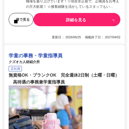
職場を盛り上げています！☆現在非正規で、正職員をお考え
の方大歓迎！ ☆接客経験を活かしているスタッフもい…
詳細を見る
後で見る
更新日： 2026/06/25 掲載終了日： 2027/04/02
学童の事務・学童指導員
クズオカ人材紹介所
正社員
無資格OK・ブランクOK 完全週休2日制（土曜・日曜）
高待遇の事務兼学童指導員