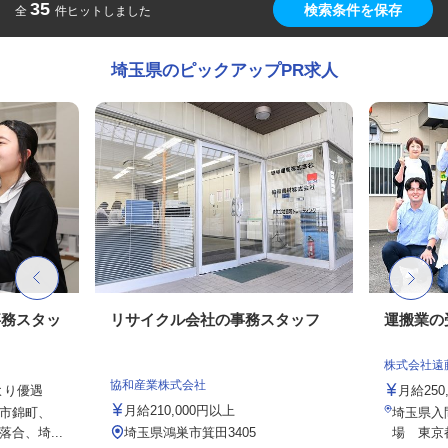
35
検索条件を保存
全
件ヒットしました
埼玉県のピックアップPR求人
事務スタッ
リサイクル会社の事務スタッフ
運搬業の
株式会社遠
協和産業株式会社
により優遇
月給250,
月給210,000円以上
市錦町、
埼玉県入間
合、埼...
埼玉県鴻巣市箕田3405
場 東京都