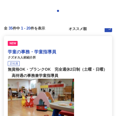
35
1
-
20
全
件中
件を表示
NEW
学童の事務・学童指導員
クズオカ人材紹介所
正社員
無資格OK・ブランクOK 完全週休2日制（土曜・日曜）
高待遇の事務兼学童指導員