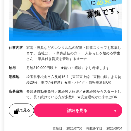
仕事内容
家電・寝具などのレンタル品の配送・回収スタッフを募集し
ます。 当社は、 ・単身赴任の方 ・一人暮らしを始める学生
さん ・家具付き賃貸を管理するオーナ…
給与
月給310,000円以上 ★能力・経験により考慮します
勤務地
埼玉県東松山市六反町15-1（東武東上線「東松山駅」より徒
歩20分、車で7分程度）★車・バイク・自転車通勤OK
応募資格
要普通自動車免許／未経験大歓迎／★未経験からスタートし
て、長く続けている方が多数!! ★安全運転が出来ればOK！
詳細を見る
後で見る
更新日： 2026/07/30 掲載終了日： 2026/09/04