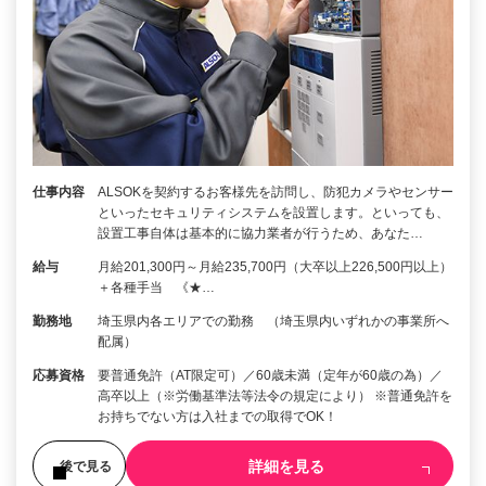
仕事内容
ALSOKを契約するお客様先を訪問し、防犯カメラやセンサー
といったセキュリティシステムを設置します。といっても、
設置工事自体は基本的に協力業者が行うため、あなた…
給与
月給201,300円～月給235,700円（大卒以上226,500円以上）
＋各種手当 《★…
勤務地
埼玉県内各エリアでの勤務 （埼玉県内いずれかの事業所へ
配属）
応募資格
要普通免許（AT限定可）／60歳未満（定年が60歳の為）／
高卒以上（※労働基準法等法令の規定により） ※普通免許を
お持ちでない方は入社までの取得でOK！
詳細を見る
後で見る