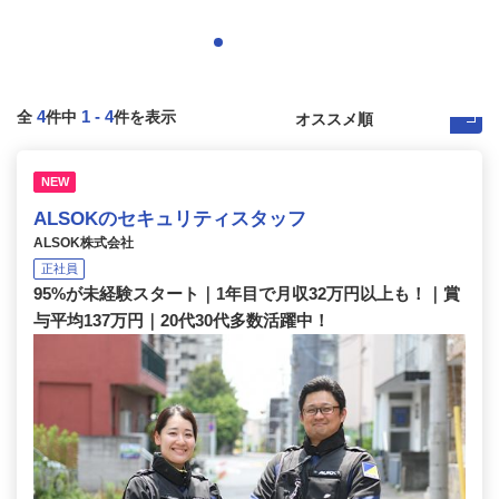
4
1
-
4
全
件中
件を表示
NEW
ALSOKのセキュリティスタッフ
ALSOK株式会社
正社員
95%が未経験スタート｜1年目で月収32万円以上も！｜賞
与平均137万円｜20代30代多数活躍中！