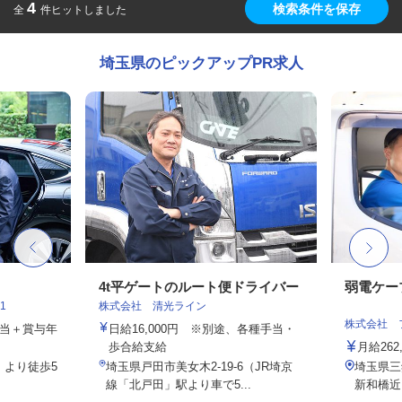
4
検索条件を保存
全
件ヒットしました
埼玉県のピックアップPR求人
4t平ゲートのルート便ドライバー
弱電ケー
1
株式会社 清光ライン
株式会社 
手当＋賞与年
日給16,000円 ※別途、各種手当・
歩合給支給
月給26
」より徒歩5
埼玉県戸田市美女木2-19-6（JR埼京
埼玉県三
線「北戸田」駅より車で5...
新和橋近