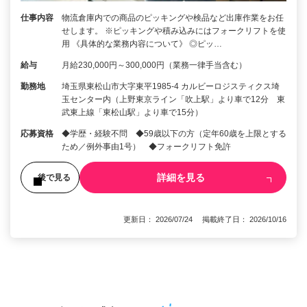
仕事内容
物流倉庫内での商品のピッキングや検品など出庫作業をお任
せします。 ※ピッキングや積み込みにはフォークリフトを使
用 《具体的な業務内容について》 ◎ピッ…
給与
月給230,000円～300,000円（業務一律手当含む）
勤務地
埼玉県東松山市大字東平1985-4 カルビーロジスティクス埼
玉センター内（上野東京ライン「吹上駅」より車で12分 東
武東上線「東松山駅」より車で15分）
応募資格
◆学歴・経験不問 ◆59歳以下の方（定年60歳を上限とする
ため／例外事由1号） ◆フォークリフト免許
詳細を見る
後で見る
更新日： 2026/07/24 掲載終了日： 2026/10/16
1