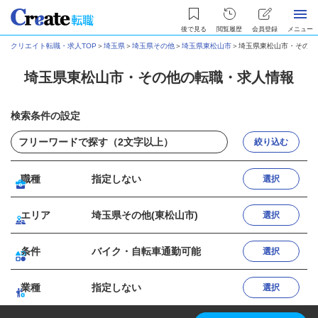
後で見る
閲覧履歴
会員登録
メニュー
クリエイト転職・求人TOP
＞
埼玉県
＞
埼玉県その他
＞
埼玉県東松山市
＞
埼玉県東松山市・その他
埼玉県東松山市・その他の転職・求人情報
検索条件の設定
絞り込む
職種
指定しない
選択
エリア
埼玉県その他(東松山市)
選択
条件
バイク・自転車通勤可能
選択
業種
指定しない
選択