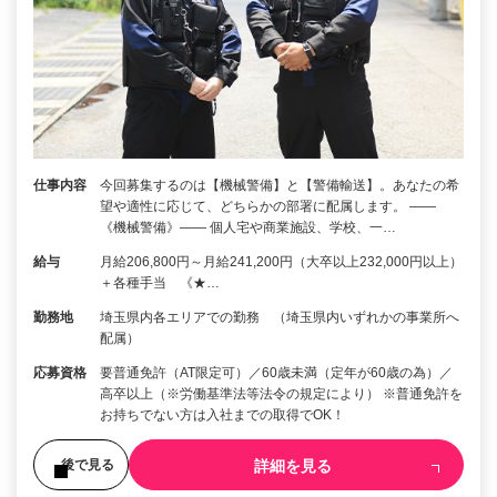
仕事内容
今回募集するのは【機械警備】と【警備輸送】。あなたの希
望や適性に応じて、どちらかの部署に配属します。 ――
《機械警備》―― 個人宅や商業施設、学校、一…
給与
月給206,800円～月給241,200円（大卒以上232,000円以上）
＋各種手当 《★…
勤務地
埼玉県内各エリアでの勤務 （埼玉県内いずれかの事業所へ
配属）
応募資格
要普通免許（AT限定可）／60歳未満（定年が60歳の為）／
高卒以上（※労働基準法等法令の規定により） ※普通免許を
お持ちでない方は入社までの取得でOK！
詳細を見る
後で見る