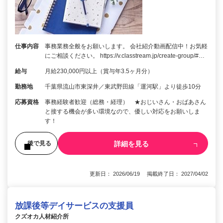
仕事内容
事務業務全般をお願いします。 会社紹介動画配信中！お気軽
にご相談ください。 https://v.classtream.jp/create-group/#…
給与
月給230,000円以上（賞与年3.5ヶ月分）
勤務地
千葉県流山市東深井／東武野田線「運河駅」より徒歩10分
応募資格
事務経験者歓迎（総務・経理） ★おじいさん・おばあさん
と接する機会が多い環境なので、優しい対応をお願いしま
す！
詳細を見る
後で見る
更新日： 2026/06/19 掲載終了日： 2027/04/02
放課後等デイサービスの支援員
クズオカ人材紹介所