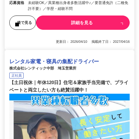
応募資格
未経験OK／異業種出身者多数活躍中♪／要普通免許（二種免
許不要）／学歴・経験不問
詳細を見る
後で見る
更新日： 2026/04/10 掲載終了日： 2027/04/16
レンタル家電・寝具の集配ドライバー
株式会社レンティック中部 埼玉営業所
正社員
【土日祝休｜年休120日】住宅＆家族手当完備で、プライ
ベートと両立したい方も絶賛活躍中！