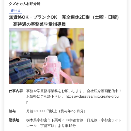
クズオカ人材紹介所
正社員
無資格OK・ブランクOK 完全週休2日制（土曜・日曜）
高待遇の事務兼学童指導員
仕事内容
事務や学童指導業務をお願いします。 会社紹介動画配信中！
お気軽にご相談下さい。 https://v.classtream.jp/create-grou
p…
給与
月給230,000円以上（賞与年2ヶ月分）
勤務地
栃木県宇都宮市下栗町／JR宇都宮線・日光線・宇都宮ライト
レール「宇都宮駅」より車15分