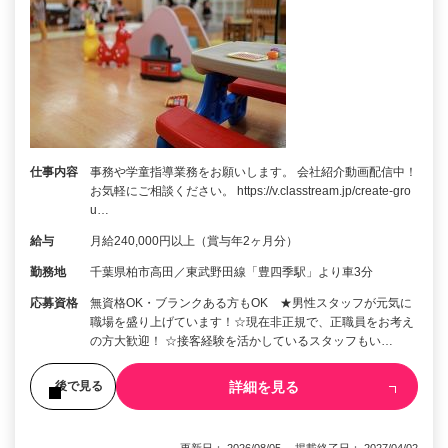
仕事内容
事務や学童指導業務をお願いします。 会社紹介動画配信中！
お気軽にご相談ください。 https://v.classtream.jp/create-gro
u…
給与
月給240,000円以上（賞与年2ヶ月分）
勤務地
千葉県柏市高田／東武野田線「豊四季駅」より車3分
応募資格
無資格OK・ブランクある方もOK ★男性スタッフが元気に
職場を盛り上げています！☆現在非正規で、正職員をお考え
の方大歓迎！ ☆接客経験を活かしているスタッフもい…
詳細を見る
後で見る
更新日： 2026/08/05 掲載終了日： 2027/04/02