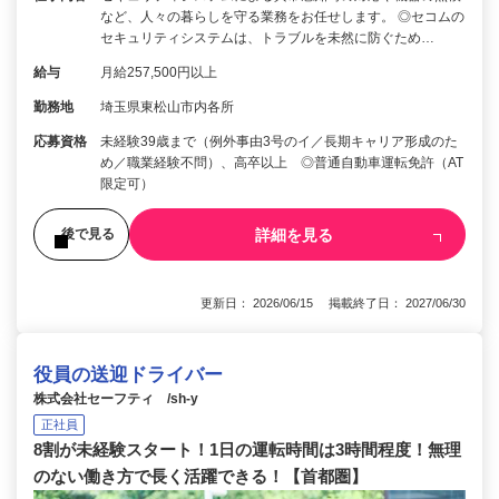
など、人々の暮らしを守る業務をお任せします。 ◎セコムの
セキュリティシステムは、トラブルを未然に防ぐため…
給与
月給257,500円以上
勤務地
埼玉県東松山市内各所
応募資格
未経験39歳まで（例外事由3号のイ／長期キャリア形成のた
め／職業経験不問）、高卒以上 ◎普通自動車運転免許（AT
限定可）
詳細を見る
後で見る
更新日： 2026/06/15 掲載終了日： 2027/06/30
役員の送迎ドライバー
株式会社セーフティ /sh-y
正社員
8割が未経験スタート！1日の運転時間は3時間程度！無理
のない働き方で長く活躍できる！【首都圏】