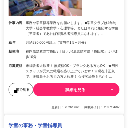
仕事内容
事務や学童指導業務をお願いします。 ■学童クラブは4年制
大学・社会学教育学・心理学等、またはそれに相応する学位
（卒業者）であれば有資格者指導員になれます。…
給与
月給230,000円以上（賞与年1.5ヶ月分）
勤務地
福岡県筑紫野市原田3丁目／JR鹿児島本線「原田駅」より徒
歩10分
応募資格
未経験者大歓迎！ 無資格OK・ブランクある方もOK ★男性
スタッフが元気に職場を盛り上げています！☆現在非正規
で、正職員をお考えの方大歓迎！ ☆接客経験を活かし…
詳細を見る
後で見る
更新日： 2026/06/26 掲載終了日： 2027/04/02
学童の事務・学童指導員