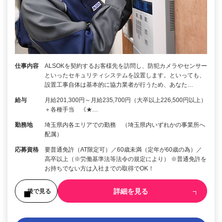
仕事内容
ALSOKを契約するお客様先を訪問し、防犯カメラやセンサー
といったセキュリティシステムを設置します。といっても、
設置工事自体は基本的に協力業者が行うため、あなた…
給与
月給201,300円～月給235,700円（大卒以上226,500円以上）
＋各種手当 《★…
勤務地
埼玉県内各エリアでの勤務 （埼玉県内いずれかの事業所へ
配属）
応募資格
要普通免許（AT限定可）／60歳未満（定年が60歳の為）／
高卒以上（※労働基準法等法令の規定により） ※普通免許を
お持ちでない方は入社までの取得でOK！
詳細を見る
後で見る