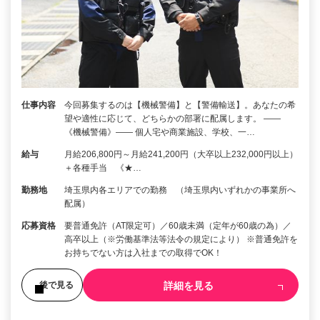
仕事内容
今回募集するのは【機械警備】と【警備輸送】。あなたの希
望や適性に応じて、どちらかの部署に配属します。 ――
《機械警備》―― 個人宅や商業施設、学校、一…
給与
月給206,800円～月給241,200円（大卒以上232,000円以上）
＋各種手当 《★…
勤務地
埼玉県内各エリアでの勤務 （埼玉県内いずれかの事業所へ
配属）
応募資格
要普通免許（AT限定可）／60歳未満（定年が60歳の為）／
高卒以上（※労働基準法等法令の規定により） ※普通免許を
お持ちでない方は入社までの取得でOK！
詳細を見る
後で見る