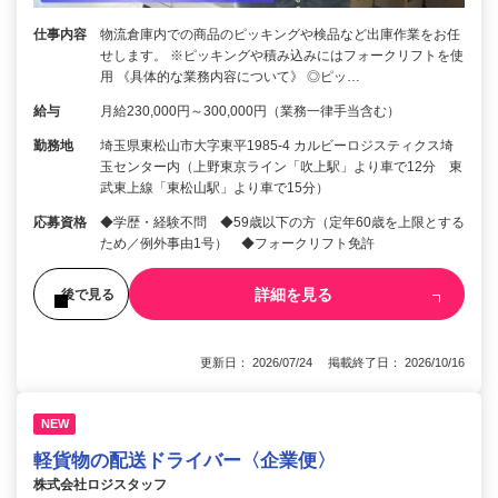
仕事内容
物流倉庫内での商品のピッキングや検品など出庫作業をお任
せします。 ※ピッキングや積み込みにはフォークリフトを使
用 《具体的な業務内容について》 ◎ピッ…
給与
月給230,000円～300,000円（業務一律手当含む）
勤務地
埼玉県東松山市大字東平1985-4 カルビーロジスティクス埼
玉センター内（上野東京ライン「吹上駅」より車で12分 東
武東上線「東松山駅」より車で15分）
応募資格
◆学歴・経験不問 ◆59歳以下の方（定年60歳を上限とする
ため／例外事由1号） ◆フォークリフト免許
詳細を見る
後で見る
更新日： 2026/07/24 掲載終了日： 2026/10/16
NEW
軽貨物の配送ドライバー〈企業便〉
株式会社ロジスタッフ