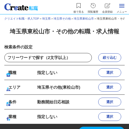
後で見る
閲覧履歴
会員登録
メニュー
クリエイト転職・求人TOP
＞
埼玉県
＞
埼玉県その他
＞
埼玉県東松山市
＞
埼玉県東松山市・その他
埼玉県東松山市・その他の転職・求人情報
検索条件の設定
絞り込む
職種
指定しない
選択
エリア
埼玉県その他(東松山市)
選択
条件
勤務開始日応相談
選択
業種
指定しない
選択