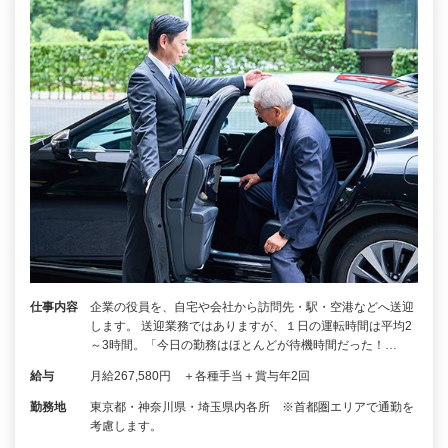
仕事内容
企業の役員を、自宅や会社から訪問先・駅・空港などへ送迎
します。 送迎業務ではありますが、１日の運転時間は平均2
～3時間。「今日の勤務はほとんどが待機時間だった！…
給与
月給267,580円 ＋各種手当＋賞与年2回
勤務地
東京都・神奈川県・埼玉県内各所 ※首都圏エリアで通勤を
考慮します。