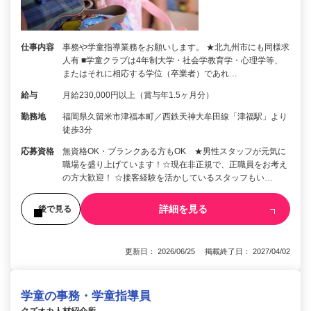
仕事内容
事務や学童指導業務をお願いします。 ★北九州市にも同様求
人有 ■学童クラブは4年制大学・社会学教育学・心理学等、
またはそれに相応する学位（卒業者）であれ…
給与
月給230,000円以上（賞与年1.5ヶ月分）
勤務地
福岡県久留米市津福本町／西鉄天神大牟田線「津福駅」より
徒歩3分
応募資格
無資格OK・ブランクある方もOK ★男性スタッフが元気に
職場を盛り上げています！☆現在非正規で、正職員をお考え
の方大歓迎！ ☆接客経験を活かしているスタッフもい…
詳細を見る
後で見る
更新日： 2026/06/25 掲載終了日： 2027/04/02
学童の事務・学童指導員
クズオカ人材紹介所