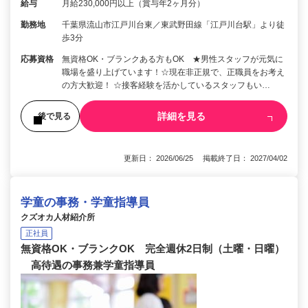
給与
月給230,000円以上（賞与年2ヶ月分）
勤務地
千葉県流山市江戸川台東／東武野田線「江戸川台駅」より徒
歩3分
応募資格
無資格OK・ブランクある方もOK ★男性スタッフが元気に
職場を盛り上げています！☆現在非正規で、正職員をお考え
の方大歓迎！ ☆接客経験を活かしているスタッフもい…
詳細を見る
後で見る
更新日： 2026/06/25 掲載終了日： 2027/04/02
学童の事務・学童指導員
クズオカ人材紹介所
正社員
無資格OK・ブランクOK 完全週休2日制（土曜・日曜）
高待遇の事務兼学童指導員