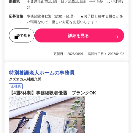
勤務地
千葉県流山市流山9丁目／流鉄流山線「平和台駅」より徒歩3
分
応募資格
事務経験者歓迎（総務・経理） ★お子様と接する機会が多
い環境なので、優しい対応をお願いします！
詳細を見る
後で見る
更新日： 2026/06/01 掲載終了日： 2027/04/02
特別養護老人ホームの事務員
クズオカ人材紹介所
正社員
【4週8休制】事務経験者優遇 ブランクOK