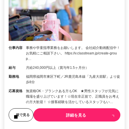
仕事内容
事務や学童指導業務をお願いします。 会社紹介動画配信中！
お気軽にご相談下さい。 https://v.classtream.jp/create-grou
p…
給与
月給240,000円以上（賞与年1.5ヶ月分）
勤務地
福岡県福岡市東区下町／JR鹿児島本線「九産大前駅」より徒
歩8分
応募資格
無資格OK・ブランクある方もOK ★男性スタッフが元気に
職場を盛り上げています！☆現在非正規で、正職員をお考え
の方大歓迎！ ☆接客経験を活かしているスタッフもい…
詳細を見る
後で見る