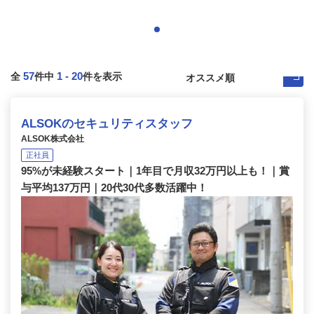
57
1
-
20
全
件中
件を表示
ALSOKのセキュリティスタッフ
ALSOK株式会社
正社員
95%が未経験スタート｜1年目で月収32万円以上も！｜賞
与平均137万円｜20代30代多数活躍中！