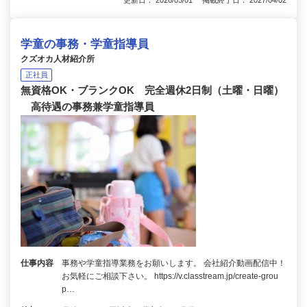
更新日： 2026/05/01 掲載終了日： 2027/04/02
学童の事務・学童指導員
クズオカ人材紹介所
正社員
無資格OK・ブランクOK 完全週休2日制（土曜・日曜）
高待遇の事務兼学童指導員
仕事内容
事務や学童指導業務をお願いします。 会社紹介動画配信中！
お気軽にご相談下さい。 https://v.classtream.jp/create-grou
p…