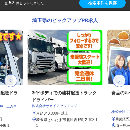
57
検索条件を保存
全
件ヒットしました
埼玉県のピックアップPR求人
ト配送ドラ
3t平ボディでの建材配送トラック
食品のル
ドライバー
株式会社サカイアゼットロジ
am 三芳車
株式会社マ
月給340,000円以上
円
月給325
埼玉県さいたま市北区吉野町2-193-1
6-1
1
埼玉県三