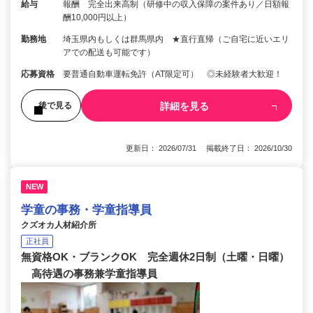
給与
報酬 完全出来高制（研修中の収入保障の案件あり／日額報
酬10,000円以上）
勤務地
埼玉県内もしくは群馬県内 ★直行直帰（ご自宅に近いエリ
アでの配送も可能です）
応募資格
要普通自動車運転免許（AT限定可） ◎未経験者大歓迎！
詳細を見る
後で見る
更新日： 2026/07/31 掲載終了日： 2026/10/30
NEW
学童の事務・学童指導員
クズオカ人材紹介所
正社員
無資格OK・ブランクOK 完全週休2日制（土曜・日曜）
高待遇の事務兼学童指導員