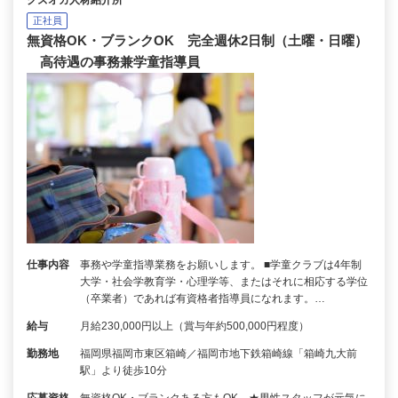
正社員
無資格OK・ブランクOK 完全週休2日制（土曜・日曜）
高待遇の事務兼学童指導員
仕事内容
事務や学童指導業務をお願いします。 ■学童クラブは4年制
大学・社会学教育学・心理学等、またはそれに相応する学位
（卒業者）であれば有資格者指導員になれます。…
給与
月給230,000円以上（賞与年約500,000円程度）
勤務地
福岡県福岡市東区箱崎／福岡市地下鉄箱崎線「箱崎九大前
駅」より徒歩10分
応募資格
無資格OK・ブランクある方もOK ★男性スタッフが元気に