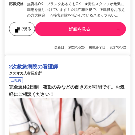
応募資格
無資格OK・ブランクある方もOK ★男性スタッフが元気に
職場を盛り上げています！☆現在非正規で、正職員をお考え
の方大歓迎！ ☆接客経験を活かしているスタッフもい…
詳細を見る
後で見る
更新日： 2026/06/25 掲載終了日： 2027/04/02
2次救急病院の看護師
クズオカ人材紹介所
正社員
完全週休2日制 夜勤のみなどの働き方が可能です。お気
軽にご相談ください！