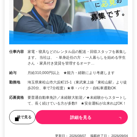
仕事内容
家電・寝具などのレンタル品の配送・回収スタッフを募集し
ます。 当社は、 ・単身赴任の方 ・一人暮らしを始める学生
さん ・家具付き賃貸を管理するオーナ…
給与
月給310,000円以上 ★能力・経験により考慮します
勤務地
埼玉県東松山市六反町15-1（東武東上線「東松山駅」より徒
歩20分、車で7分程度）★車・バイク・自転車通勤OK
応募資格
要普通自動車免許／未経験大歓迎／★未経験からスタートし
て、長く続けている方が多数!! ★安全運転が出来ればOK！
詳細を見る
後で見る
更新日： 2026/08/07 掲載終了日： 2026/09/04