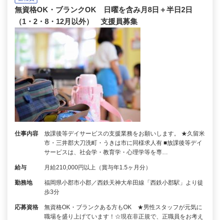
無資格OK・ブランクOK 日曜を含み月8日＋半日2日
（1・2・8・12月以外） 支援員募集
仕事内容
放課後等デイサービスの支援業務をお願いします。 ★久留米
市・三井郡大刀洗町・うきは市に同様求人有 ■放課後等デイ
サービスは、社会学・教育学・心理学等を専…
給与
月給210,000円以上（賞与年1.5ヶ月分）
勤務地
福岡県小郡市小郡／西鉄天神大牟田線「西鉄小郡駅」より徒
歩3分
応募資格
無資格OK・ブランクある方もOK ★男性スタッフが元気に
職場を盛り上げています！☆現在非正規で、正職員をお考え