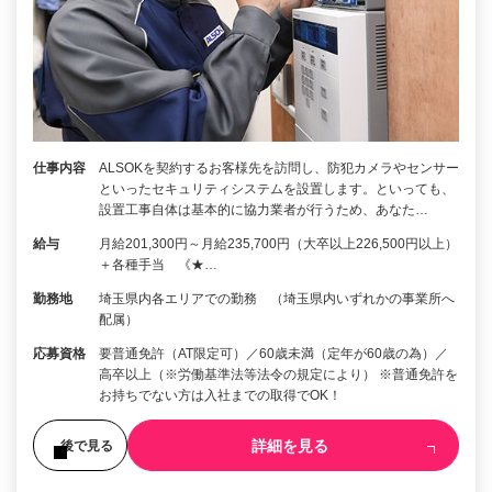
仕事内容
ALSOKを契約するお客様先を訪問し、防犯カメラやセンサー
といったセキュリティシステムを設置します。といっても、
設置工事自体は基本的に協力業者が行うため、あなた…
給与
月給201,300円～月給235,700円（大卒以上226,500円以上）
＋各種手当 《★…
勤務地
埼玉県内各エリアでの勤務 （埼玉県内いずれかの事業所へ
配属）
応募資格
要普通免許（AT限定可）／60歳未満（定年が60歳の為）／
高卒以上（※労働基準法等法令の規定により） ※普通免許を
お持ちでない方は入社までの取得でOK！
詳細を見る
後で見る