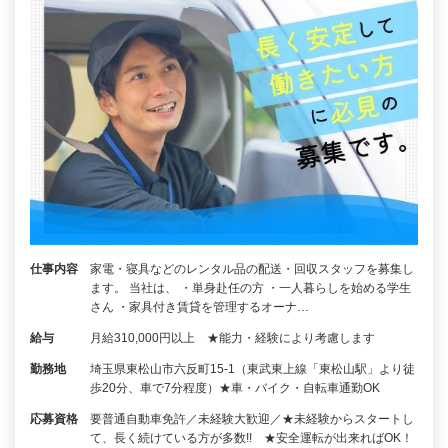
仕事内容
家電・寝具などのレンタル品の配送・回収スタッフを募集し
ます。 当社は、 ・単身赴任の方 ・一人暮らしを始める学生
さん ・家具付き賃貸を管理するオーナ…
給与
月給310,000円以上 ★能力・経験により考慮します
勤務地
埼玉県東松山市六反町15-1（東武東上線「東松山駅」より徒
歩20分、車で7分程度）★車・バイク・自転車通勤OK
応募資格
要普通自動車免許／未経験大歓迎／★未経験からスタートし
て、長く続けている方が多数!! ★安全運転が出来ればOK！