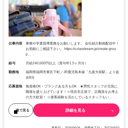
仕事内容
事務や学童指導業務をお願いします。 会社紹介動画配信中！
お気軽にご相談下さい。 https://v.classtream.jp/create-grou
p…
給与
月給240,000円以上（賞与年1.5ヶ月分）
勤務地
福岡県福岡市東区下町／JR鹿児島本線「九産大前駅」より徒
歩8分
応募資格
無資格OK・ブランクある方もOK ★男性スタッフが元気に
職場を盛り上げています！☆現在非正規で、正職員をお考え
の方大歓迎！ ☆接客経験を活かしているスタッフもい…
詳細を見る
後で見る
更新日： 2026/06/26 掲載終了日： 2027/04/02