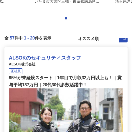
..
いたま市大宮区三橋・東京都練馬区...
埼玉県さ
57
1
-
20
全
件中
件を表示
ALSOKのセキュリティスタッフ
ALSOK株式会社
正社員
95%が未経験スタート｜1年目で月収32万円以上も！｜賞
与平均137万円｜20代30代多数活躍中！