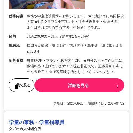
仕事内容
事務や学童指導業務をお願いします。 ★北九州市にも同様求
人有 ■学童クラブは4年制大学・社会学教育学・心理学等、
またはそれに相応する学位（卒業者）であれ…
給与
月給230,000円以上（賞与年1.5ヶ月分）
勤務地
福岡県久留米市津福本町／西鉄天神大牟田線「津福駅」より
徒歩3分
応募資格
無資格OK・ブランクある方もOK ★男性スタッフが元気に
職場を盛り上げています！☆現在非正規で、正職員をお考え
の方大歓迎！ ☆接客経験を活かしているスタッフもい…
詳細を見る
後で見る
更新日： 2026/06/25 掲載終了日： 2027/04/02
学童の事務・学童指導員
クズオカ人材紹介所