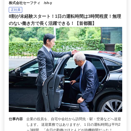
株式会社セーフティ /sh-y
正社員
8割が未経験スタート！1日の運転時間は3時間程度！無理
のない働き方で長く活躍できる！【首都圏】
仕事内容
企業の役員を、自宅や会社から訪問先・駅・空港などへ送迎
します。 送迎業務ではありますが、１日の運転時間は平均2
～3時間。「今日の勤務はほとんどが待機時間だった！…