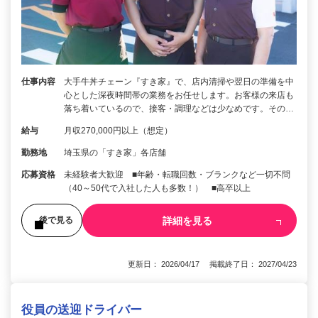
仕事内容
大手牛丼チェーン『すき家』で、店内清掃や翌日の準備を中
心とした深夜時間帯の業務をお任せします。お客様の来店も
落ち着いているので、接客・調理などは少なめです。その…
給与
月収270,000円以上（想定）
勤務地
埼玉県の「すき家」各店舗
応募資格
未経験者大歓迎 ■年齢・転職回数・ブランクなど一切不問
（40～50代で入社した人も多数！） ■高卒以上
詳細を見る
後で見る
更新日： 2026/04/17 掲載終了日： 2027/04/23
役員の送迎ドライバー