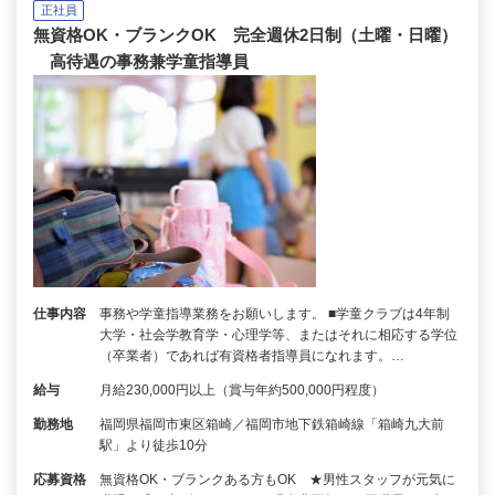
正社員
無資格OK・ブランクOK 完全週休2日制（土曜・日曜）
高待遇の事務兼学童指導員
仕事内容
事務や学童指導業務をお願いします。 ■学童クラブは4年制
大学・社会学教育学・心理学等、またはそれに相応する学位
（卒業者）であれば有資格者指導員になれます。…
給与
月給230,000円以上（賞与年約500,000円程度）
勤務地
福岡県福岡市東区箱崎／福岡市地下鉄箱崎線「箱崎九大前
駅」より徒歩10分
応募資格
無資格OK・ブランクある方もOK ★男性スタッフが元気に