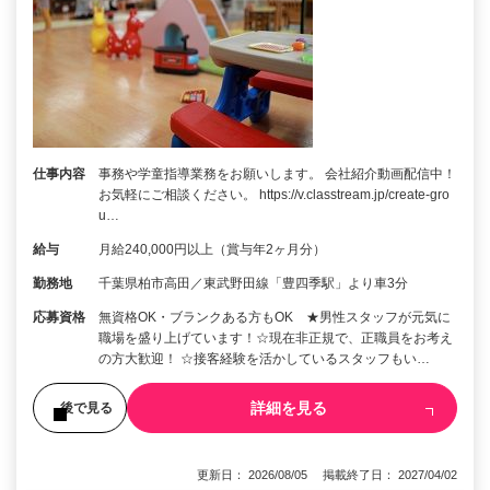
仕事内容
事務や学童指導業務をお願いします。 会社紹介動画配信中！
お気軽にご相談ください。 https://v.classtream.jp/create-gro
u…
給与
月給240,000円以上（賞与年2ヶ月分）
勤務地
千葉県柏市高田／東武野田線「豊四季駅」より車3分
応募資格
無資格OK・ブランクある方もOK ★男性スタッフが元気に
職場を盛り上げています！☆現在非正規で、正職員をお考え
の方大歓迎！ ☆接客経験を活かしているスタッフもい…
詳細を見る
後で見る
更新日： 2026/08/05 掲載終了日： 2027/04/02