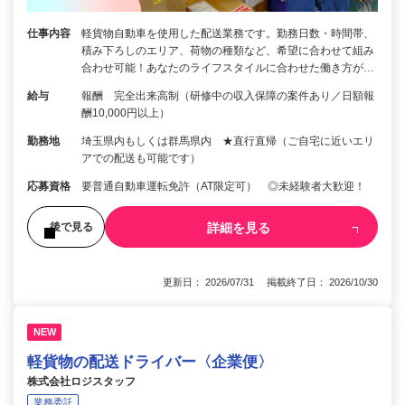
仕事内容
軽貨物自動車を使用した配送業務です。勤務日数・時間帯、
積み下ろしのエリア、荷物の種類など、希望に合わせて組み
合わせ可能！あなたのライフスタイルに合わせた働き方が…
給与
報酬 完全出来高制（研修中の収入保障の案件あり／日額報
酬10,000円以上）
勤務地
埼玉県内もしくは群馬県内 ★直行直帰（ご自宅に近いエリ
アでの配送も可能です）
応募資格
要普通自動車運転免許（AT限定可） ◎未経験者大歓迎！
詳細を見る
後で見る
更新日： 2026/07/31 掲載終了日： 2026/10/30
NEW
軽貨物の配送ドライバー〈企業便〉
株式会社ロジスタッフ
業務委託