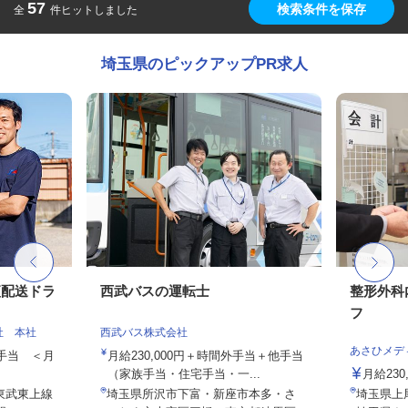
57
検索条件を保存
全
件ヒットしました
埼玉県のピックアップPR求人
便配送ドラ
西武バスの運転士
整形外科
フ
社 本社
西武バス株式会社
あさひメデ
種手当 ＜月
月給230,000円＋時間外手当＋他手当
（家族手当・住宅手当・一...
月給23
（東武東上線
埼玉県所沢市下富・新座市本多・さ
埼玉県上