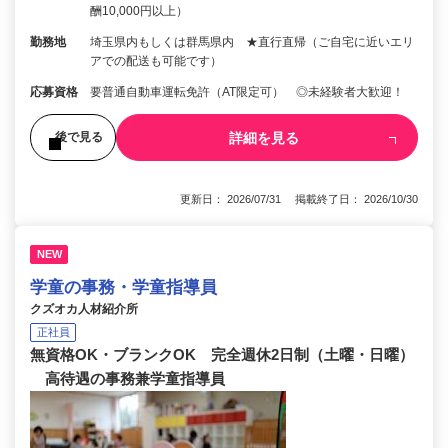
酬10,000円以上）
勤務地
埼玉県内もしくは群馬県内 ★直行直帰（ご自宅に近いエリ
アでの配送も可能です）
応募資格
要普通自動車運転免許（AT限定可） ◎未経験者大歓迎！
詳細を見る
後で見る
更新日： 2026/07/31 掲載終了日： 2026/10/30
NEW
学童の事務・学童指導員
クズオカ人材紹介所
正社員
無資格OK・ブランクOK 完全週休2日制（土曜・日曜）
高待遇の事務兼学童指導員