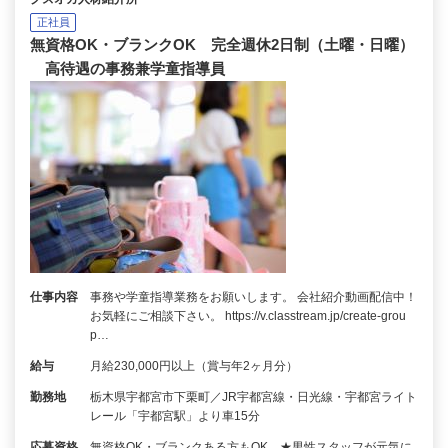
正社員
無資格OK・ブランクOK 完全週休2日制（土曜・日曜）
高待遇の事務兼学童指導員
仕事内容
事務や学童指導業務をお願いします。 会社紹介動画配信中！
お気軽にご相談下さい。 https://v.classtream.jp/create-grou
p…
給与
月給230,000円以上（賞与年2ヶ月分）
勤務地
栃木県宇都宮市下栗町／JR宇都宮線・日光線・宇都宮ライト
レール「宇都宮駅」より車15分
応募資格
無資格OK・ブランクある方もOK ★男性スタッフが元気に