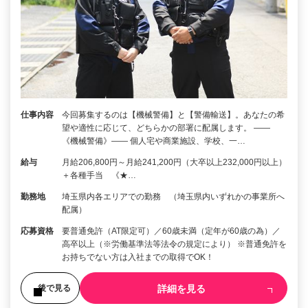
仕事内容
今回募集するのは【機械警備】と【警備輸送】。あなたの希
望や適性に応じて、どちらかの部署に配属します。 ――
《機械警備》―― 個人宅や商業施設、学校、一…
給与
月給206,800円～月給241,200円（大卒以上232,000円以上）
＋各種手当 《★…
勤務地
埼玉県内各エリアでの勤務 （埼玉県内いずれかの事業所へ
配属）
応募資格
要普通免許（AT限定可）／60歳未満（定年が60歳の為）／
高卒以上（※労働基準法等法令の規定により） ※普通免許を
お持ちでない方は入社までの取得でOK！
詳細を見る
後で見る