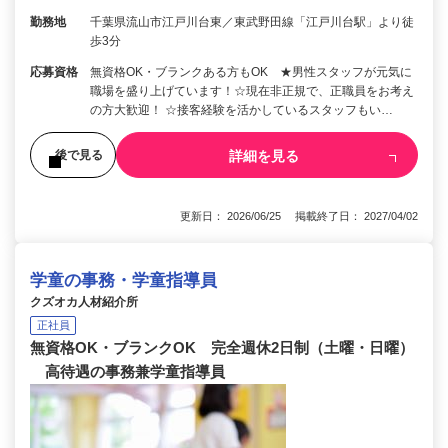
勤務地
千葉県流山市江戸川台東／東武野田線「江戸川台駅」より徒
歩3分
応募資格
無資格OK・ブランクある方もOK ★男性スタッフが元気に
職場を盛り上げています！☆現在非正規で、正職員をお考え
の方大歓迎！ ☆接客経験を活かしているスタッフもい…
詳細を見る
後で見る
更新日： 2026/06/25 掲載終了日： 2027/04/02
学童の事務・学童指導員
クズオカ人材紹介所
正社員
無資格OK・ブランクOK 完全週休2日制（土曜・日曜）
高待遇の事務兼学童指導員