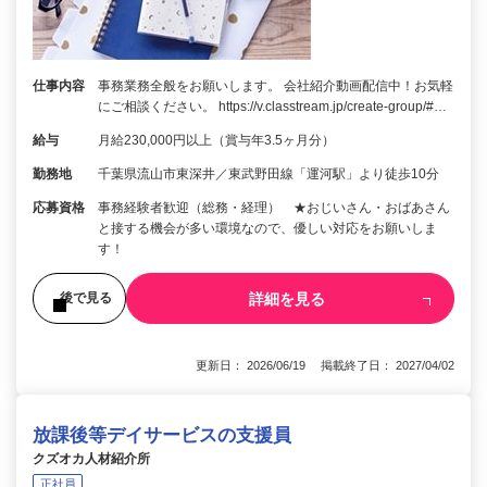
仕事内容
事務業務全般をお願いします。 会社紹介動画配信中！お気軽
にご相談ください。 https://v.classtream.jp/create-group/#…
給与
月給230,000円以上（賞与年3.5ヶ月分）
勤務地
千葉県流山市東深井／東武野田線「運河駅」より徒歩10分
応募資格
事務経験者歓迎（総務・経理） ★おじいさん・おばあさん
と接する機会が多い環境なので、優しい対応をお願いしま
す！
詳細を見る
後で見る
更新日： 2026/06/19 掲載終了日： 2027/04/02
放課後等デイサービスの支援員
クズオカ人材紹介所
正社員