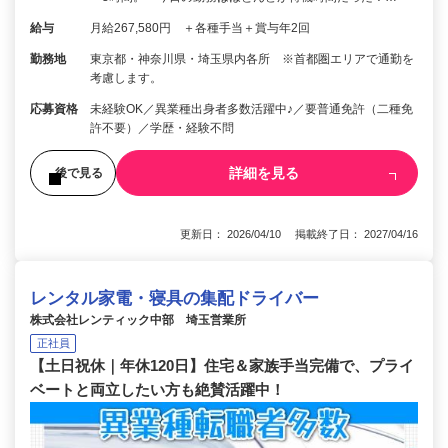
給与
月給267,580円 ＋各種手当＋賞与年2回
勤務地
東京都・神奈川県・埼玉県内各所 ※首都圏エリアで通勤を
考慮します。
応募資格
未経験OK／異業種出身者多数活躍中♪／要普通免許（二種免
許不要）／学歴・経験不問
詳細を見る
後で見る
更新日： 2026/04/10 掲載終了日： 2027/04/16
レンタル家電・寝具の集配ドライバー
株式会社レンティック中部 埼玉営業所
正社員
【土日祝休｜年休120日】住宅＆家族手当完備で、プライ
ベートと両立したい方も絶賛活躍中！