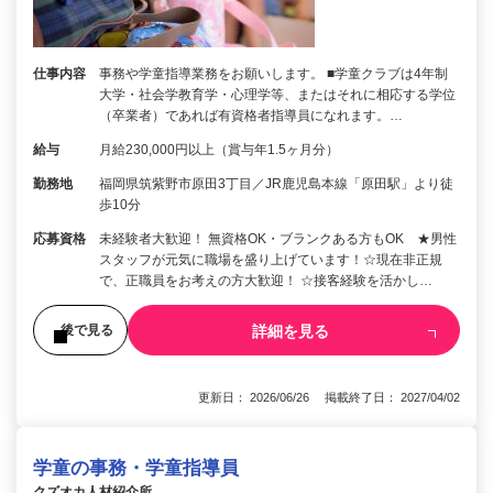
仕事内容
事務や学童指導業務をお願いします。 ■学童クラブは4年制
大学・社会学教育学・心理学等、またはそれに相応する学位
（卒業者）であれば有資格者指導員になれます。…
給与
月給230,000円以上（賞与年1.5ヶ月分）
勤務地
福岡県筑紫野市原田3丁目／JR鹿児島本線「原田駅」より徒
歩10分
応募資格
未経験者大歓迎！ 無資格OK・ブランクある方もOK ★男性
スタッフが元気に職場を盛り上げています！☆現在非正規
で、正職員をお考えの方大歓迎！ ☆接客経験を活かし…
詳細を見る
後で見る
更新日： 2026/06/26 掲載終了日： 2027/04/02
学童の事務・学童指導員
クズオカ人材紹介所