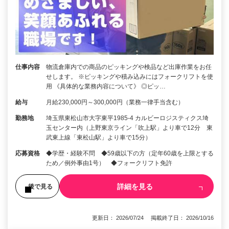
仕事内容
物流倉庫内での商品のピッキングや検品など出庫作業をお任
せします。 ※ピッキングや積み込みにはフォークリフトを使
用 《具体的な業務内容について》 ◎ピッ…
給与
月給230,000円～300,000円（業務一律手当含む）
勤務地
埼玉県東松山市大字東平1985-4 カルビーロジスティクス埼
玉センター内（上野東京ライン「吹上駅」より車で12分 東
武東上線「東松山駅」より車で15分）
応募資格
◆学歴・経験不問 ◆59歳以下の方（定年60歳を上限とする
ため／例外事由1号） ◆フォークリフト免許
詳細を見る
後で見る
更新日： 2026/07/24 掲載終了日： 2026/10/16