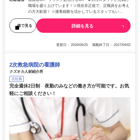
職場を盛り上げています！☆現在非正規で、正職員をお考え
の方大歓迎！ ☆接客経験を活かしているスタッフもい…
詳細を見る
後で見る
更新日： 2026/06/25 掲載終了日： 2027/04/02
2次救急病院の看護師
クズオカ人材紹介所
正社員
完全週休2日制 夜勤のみなどの働き方が可能です。お気
軽にご相談ください！