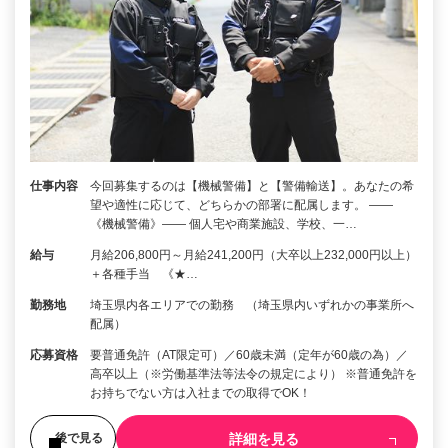
仕事内容
今回募集するのは【機械警備】と【警備輸送】。あなたの希
望や適性に応じて、どちらかの部署に配属します。 ――
《機械警備》―― 個人宅や商業施設、学校、一…
給与
月給206,800円～月給241,200円（大卒以上232,000円以上）
＋各種手当 《★…
勤務地
埼玉県内各エリアでの勤務 （埼玉県内いずれかの事業所へ
配属）
応募資格
要普通免許（AT限定可）／60歳未満（定年が60歳の為）／
高卒以上（※労働基準法等法令の規定により） ※普通免許を
お持ちでない方は入社までの取得でOK！
詳細を見る
後で見る