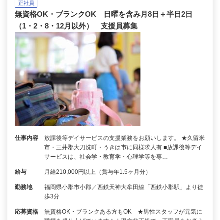
正社員
無資格OK・ブランクOK 日曜を含み月8日＋半日2日
（1・2・8・12月以外） 支援員募集
仕事内容
放課後等デイサービスの支援業務をお願いします。 ★久留米
市・三井郡大刀洗町・うきは市に同様求人有 ■放課後等デイ
サービスは、社会学・教育学・心理学等を専…
給与
月給210,000円以上（賞与年1.5ヶ月分）
勤務地
福岡県小郡市小郡／西鉄天神大牟田線「西鉄小郡駅」より徒
歩3分
応募資格
無資格OK・ブランクある方もOK ★男性スタッフが元気に