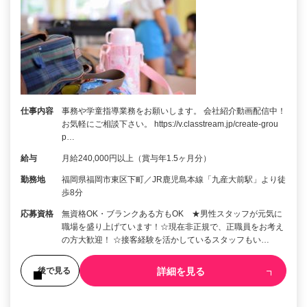
仕事内容
事務や学童指導業務をお願いします。 会社紹介動画配信中！
お気軽にご相談下さい。 https://v.classtream.jp/create-grou
p…
給与
月給240,000円以上（賞与年1.5ヶ月分）
勤務地
福岡県福岡市東区下町／JR鹿児島本線「九産大前駅」より徒
歩8分
応募資格
無資格OK・ブランクある方もOK ★男性スタッフが元気に
職場を盛り上げています！☆現在非正規で、正職員をお考え
の方大歓迎！ ☆接客経験を活かしているスタッフもい…
詳細を見る
後で見る