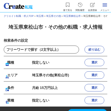
後で見る
閲覧履歴
会員登録
メニュー
クリエイト転職・求人TOP
＞
埼玉県
＞
埼玉県その他
＞
埼玉県東松山市
＞
埼玉県東松山市・その他
埼玉県東松山市・その他の転職・求人情報
検索条件の設定
絞り込む
職種
指定しない
選択
エリア
埼玉県その他(東松山市)
選択
条件
月給 15万円以上
選択
業種
指定しない
選択