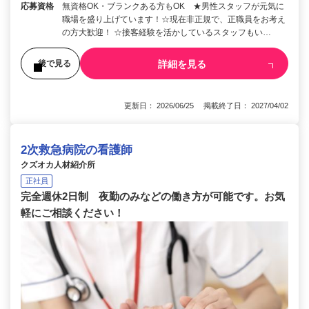
応募資格
無資格OK・ブランクある方もOK ★男性スタッフが元気に
職場を盛り上げています！☆現在非正規で、正職員をお考え
の方大歓迎！ ☆接客経験を活かしているスタッフもい…
詳細を見る
後で見る
更新日： 2026/06/25 掲載終了日： 2027/04/02
2次救急病院の看護師
クズオカ人材紹介所
正社員
完全週休2日制 夜勤のみなどの働き方が可能です。お気
軽にご相談ください！