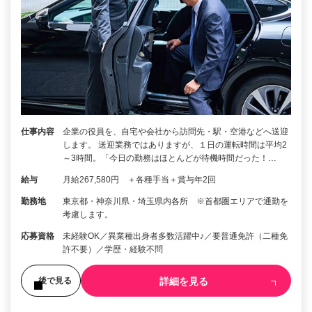
仕事内容
企業の役員を、自宅や会社から訪問先・駅・空港などへ送迎
します。 送迎業務ではありますが、１日の運転時間は平均2
～3時間。「今日の勤務はほとんどが待機時間だった！…
給与
月給267,580円 ＋各種手当＋賞与年2回
勤務地
東京都・神奈川県・埼玉県内各所 ※首都圏エリアで通勤を
考慮します。
応募資格
未経験OK／異業種出身者多数活躍中♪／要普通免許（二種免
許不要）／学歴・経験不問
詳細を見る
後で見る