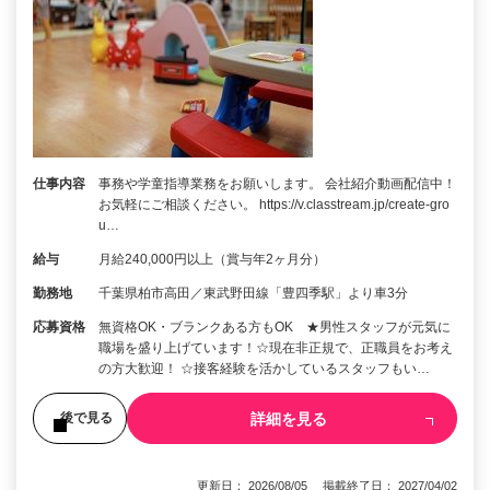
仕事内容
事務や学童指導業務をお願いします。 会社紹介動画配信中！
お気軽にご相談ください。 https://v.classtream.jp/create-gro
u…
給与
月給240,000円以上（賞与年2ヶ月分）
勤務地
千葉県柏市高田／東武野田線「豊四季駅」より車3分
応募資格
無資格OK・ブランクある方もOK ★男性スタッフが元気に
職場を盛り上げています！☆現在非正規で、正職員をお考え
の方大歓迎！ ☆接客経験を活かしているスタッフもい…
詳細を見る
後で見る
更新日： 2026/08/05 掲載終了日： 2027/04/02