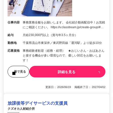
仕事内容
事務業務全般をお願いします。 会社紹介動画配信中！お気軽
にご相談ください。 https://v.classtream.jp/create-group/#…
給与
月給230,000円以上（賞与年3.5ヶ月分）
勤務地
千葉県流山市東深井／東武野田線「運河駅」より徒歩10分
応募資格
事務経験者歓迎（総務・経理） ★おじいさん・おばあさん
と接する機会が多い環境なので、優しい対応をお願いしま
す！
詳細を見る
後で見る
更新日： 2026/06/19 掲載終了日： 2027/04/02
放課後等デイサービスの支援員
クズオカ人材紹介所