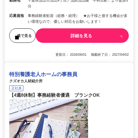
勤務地
千葉県流山市流山9丁目／流鉄流山線「平和台駅」より徒歩3
分
応募資格
事務経験者歓迎（総務・経理） ★お子様と接する機会が多
い環境なので、優しい対応をお願いします！
詳細を見る
後で見る
更新日： 2026/06/01 掲載終了日： 2027/04/02
特別養護老人ホームの事務員
クズオカ人材紹介所
正社員
【4週8休制】事務経験者優遇 ブランクOK