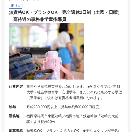
正社員
無資格OK・ブランクOK 完全週休2日制（土曜・日曜）
高待遇の事務兼学童指導員
仕事内容
事務や学童指導業務をお願いします。 ■学童クラブは4年制
大学・社会学教育学・心理学等、またはそれに相応する学位
（卒業者）であれば有資格者指導員になれます。…
給与
月給230,000円以上（賞与年約500,000円程度）
勤務地
福岡県福岡市東区箱崎／福岡市地下鉄箱崎線「箱崎九大前
駅」より徒歩10分
応募資格
無資格OK・ブランクある方もOK ★男性スタッフが元気に