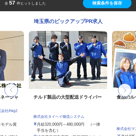
57
検索条件を保存
全
件ヒットしました
埼玉県のピックアップPR求人
マネージャ
チルド製品の大型配送ドライバー
食品のル
社/hkg2
株式会社タイヘイ物流システム
 ※モデル賞
月給320,000円～480,000円 （一律
株式会社マ
手当を含む）