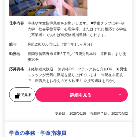
仕事内容
事務や学童指導業務をお願いします。 ■学童クラブは4年制
大学・社会学教育学・心理学等、またはそれに相応する学位
（卒業者）であれば有資格者指導員になれます。…
給与
月給230,000円以上（賞与年1.5ヶ月分）
勤務地
福岡県筑紫野市原田3丁目／JR鹿児島本線「原田駅」より徒
歩10分
応募資格
未経験者大歓迎！ 無資格OK・ブランクある方もOK ★男性
スタッフが元気に職場を盛り上げています！☆現在非正規
で、正職員をお考えの方大歓迎！ ☆接客経験を活かし…
詳細を見る
後で見る
更新日： 2026/06/26 掲載終了日： 2027/04/02
学童の事務・学童指導員