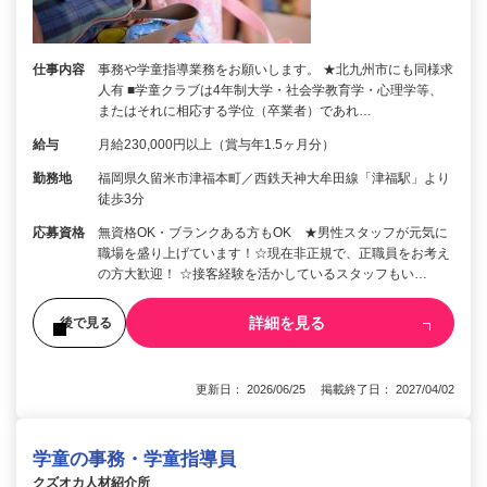
仕事内容
事務や学童指導業務をお願いします。 ★北九州市にも同様求
人有 ■学童クラブは4年制大学・社会学教育学・心理学等、
またはそれに相応する学位（卒業者）であれ…
給与
月給230,000円以上（賞与年1.5ヶ月分）
勤務地
福岡県久留米市津福本町／西鉄天神大牟田線「津福駅」より
徒歩3分
応募資格
無資格OK・ブランクある方もOK ★男性スタッフが元気に
職場を盛り上げています！☆現在非正規で、正職員をお考え
の方大歓迎！ ☆接客経験を活かしているスタッフもい…
詳細を見る
後で見る
更新日： 2026/06/25 掲載終了日： 2027/04/02
学童の事務・学童指導員
クズオカ人材紹介所