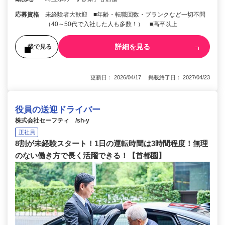
応募資格
未経験者大歓迎 ■年齢・転職回数・ブランクなど一切不問
（40～50代で入社した人も多数！） ■高卒以上
詳細を見る
後で見る
更新日： 2026/04/17 掲載終了日： 2027/04/23
役員の送迎ドライバー
株式会社セーフティ /sh-y
正社員
8割が未経験スタート！1日の運転時間は3時間程度！無理
のない働き方で長く活躍できる！【首都圏】