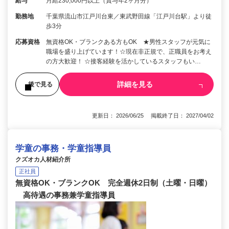
給与
月給230,000円以上（賞与年2ヶ月分）
勤務地
千葉県流山市江戸川台東／東武野田線「江戸川台駅」より徒
歩3分
応募資格
無資格OK・ブランクある方もOK ★男性スタッフが元気に
職場を盛り上げています！☆現在非正規で、正職員をお考え
の方大歓迎！ ☆接客経験を活かしているスタッフもい…
詳細を見る
後で見る
更新日： 2026/06/25 掲載終了日： 2027/04/02
学童の事務・学童指導員
クズオカ人材紹介所
正社員
無資格OK・ブランクOK 完全週休2日制（土曜・日曜）
高待遇の事務兼学童指導員