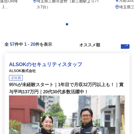
月給325
合/JR埼
埼玉県三郷市彦野（新三郷駅よりバ
...
ス7分）
埼玉県三
57
1
-
20
全
件中
件を表示
ALSOKのセキュリティスタッフ
ALSOK株式会社
正社員
95%が未経験スタート｜1年目で月収32万円以上も！｜賞
与平均137万円｜20代30代多数活躍中！