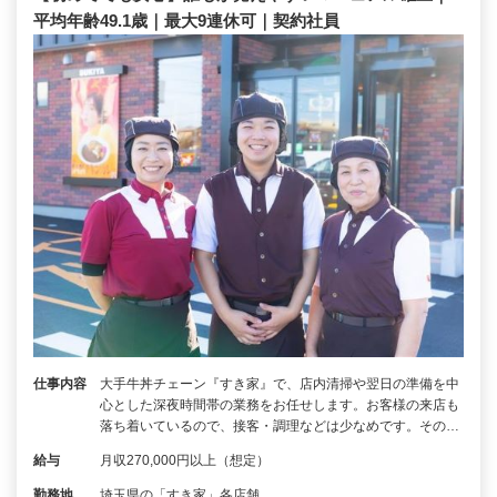
平均年齢49.1歳｜最大9連休可｜契約社員
仕事内容
大手牛丼チェーン『すき家』で、店内清掃や翌日の準備を中
心とした深夜時間帯の業務をお任せします。お客様の来店も
落ち着いているので、接客・調理などは少なめです。その…
給与
月収270,000円以上（想定）
勤務地
埼玉県の「すき家」各店舗