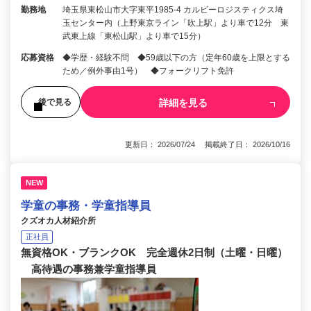
勤務地
埼玉県東松山市大字東平1985-4 カルビーロジスティクス埼
玉センター内（上野東京ライン「吹上駅」より車で12分 東
武東上線「東松山駅」より車で15分）
応募資格
◆学歴・経験不問 ◆59歳以下の方（定年60歳を上限とする
ため／例外事由1号） ◆フォークリフト免許
詳細を見る
後で見る
更新日： 2026/07/24 掲載終了日： 2026/10/16
NEW
学童の事務・学童指導員
クズオカ人材紹介所
正社員
無資格OK・ブランクOK 完全週休2日制（土曜・日曜）
高待遇の事務兼学童指導員