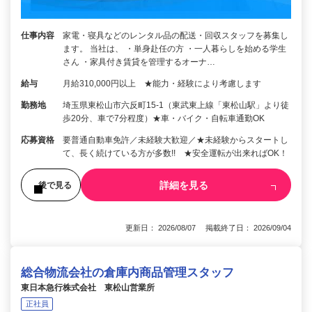
仕事内容
家電・寝具などのレンタル品の配送・回収スタッフを募集し
ます。 当社は、 ・単身赴任の方 ・一人暮らしを始める学生
さん ・家具付き賃貸を管理するオーナ…
給与
月給310,000円以上 ★能力・経験により考慮します
勤務地
埼玉県東松山市六反町15-1（東武東上線「東松山駅」より徒
歩20分、車で7分程度）★車・バイク・自転車通勤OK
応募資格
要普通自動車免許／未経験大歓迎／★未経験からスタートし
て、長く続けている方が多数!! ★安全運転が出来ればOK！
詳細を見る
後で見る
更新日： 2026/08/07 掲載終了日： 2026/09/04
総合物流会社の倉庫内商品管理スタッフ
東日本急行株式会社 東松山営業所
正社員