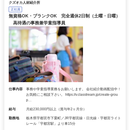
クズオカ人材紹介所
正社員
無資格OK・ブランクOK 完全週休2日制（土曜・日曜）
高待遇の事務兼学童指導員
仕事内容
事務や学童指導業務をお願いします。 会社紹介動画配信中！
お気軽にご相談下さい。 https://v.classtream.jp/create-grou
p…
給与
月給230,000円以上（賞与年2ヶ月分）
勤務地
栃木県宇都宮市下栗町／JR宇都宮線・日光線・宇都宮ライト
レール「宇都宮駅」より車15分