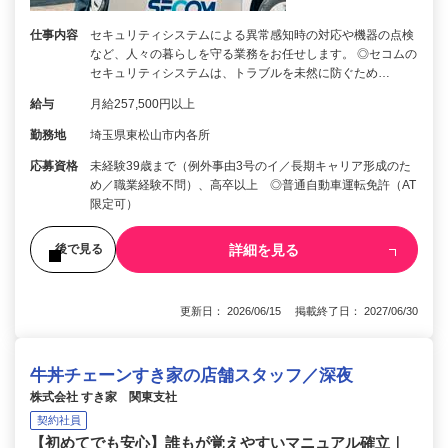
仕事内容
セキュリティシステムによる異常感知時の対応や機器の点検
など、人々の暮らしを守る業務をお任せします。 ◎セコムの
セキュリティシステムは、トラブルを未然に防ぐため…
給与
月給257,500円以上
勤務地
埼玉県東松山市内各所
応募資格
未経験39歳まで（例外事由3号のイ／長期キャリア形成のた
め／職業経験不問）、高卒以上 ◎普通自動車運転免許（AT
限定可）
詳細を見る
後で見る
更新日： 2026/06/15 掲載終了日： 2027/06/30
牛丼チェーンすき家の店舗スタッフ／深夜
株式会社 すき家 関東支社
契約社員
【初めてでも安心】誰もが覚えやすいマニュアル確立｜