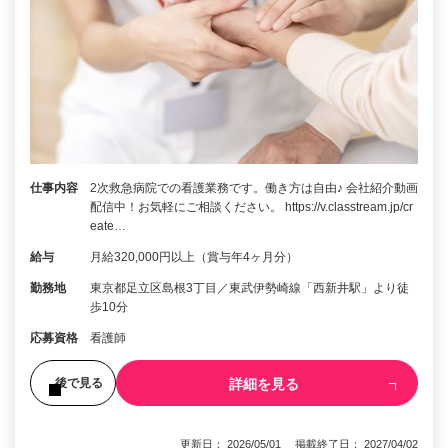
仕事内容
2次救急病院での看護業務です。働き方は自由♪ 会社紹介動画
配信中！お気軽にご相談ください。 https://v.classtream.jp/cr
eate…
給与
月給320,000円以上（賞与年4ヶ月分）
勤務地
東京都足立区島根3丁目／東武伊勢崎線「西新井駅」より徒
歩10分
応募資格
看護師
詳細を見る
後で見る
更新日： 2026/05/01 掲載終了日： 2027/04/02