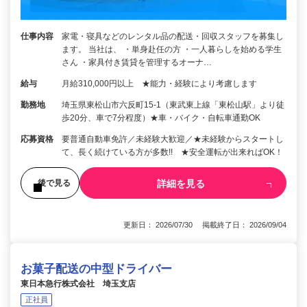
仕事内容
家電・寝具などのレンタル品の配送・回収スタッフを募集し
ます。 当社は、 ・単身赴任の方 ・一人暮らしを始める学生
さん ・家具付き賃貸を管理するオーナ…
給与
月給310,000円以上 ★能力・経験により考慮します
勤務地
埼玉県東松山市六反町15-1（東武東上線「東松山駅」より徒
歩20分、車で7分程度）★車・バイク・自転車通勤OK
応募資格
要普通自動車免許／未経験大歓迎／★未経験からスタートし
て、長く続けている方が多数!! ★安全運転が出来ればOK！
詳細を見る
後で見る
更新日： 2026/07/30 掲載終了日： 2026/09/04
お菓子配送の中型ドライバー
東日本急行株式会社 埼玉支店
正社員