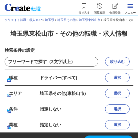
後で見る
閲覧履歴
会員登録
メニュー
クリエイト転職・求人TOP
＞
埼玉県
＞
埼玉県その他
＞
埼玉県東松山市
＞
埼玉県東松山市・その他
埼玉県東松山市・その他の転職・求人情報
検索条件の設定
絞り込む
職種
ドライバー(すべて)
選択
エリア
埼玉県その他(東松山市)
選択
条件
指定しない
選択
業種
指定しない
選択