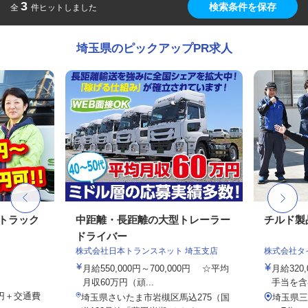
3
検索条件を保存
全
件ヒットしました
埼玉県のピックアップPR求人
tトラック
中距離・長距離の大型トレーラー
チルド製
ドライバー
株式会社日本トランスネット 埼玉支店
株式会社タ
月給550,000円～700,000円 ☆平均
月給320
月収60万円（頑...
手当を含
00円＋交通費
埼玉県さいたま市岩槻区馬込275（国
埼玉県三