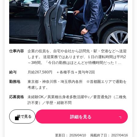
仕事内容
企業の役員を、自宅や会社から訪問先・駅・空港などへ送迎
します。 送迎業務ではありますが、１日の運転時間は平均2
～3時間。「今日の勤務はほとんどが待機時間だった！…
給与
月給267,580円 ＋各種手当＋賞与年2回
勤務地
東京都・神奈川県・埼玉県内各所 ※首都圏エリアで通勤を
考慮します。
応募資格
未経験OK／異業種出身者多数活躍中♪／要普通免許（二種免
許不要）／学歴・経験不問
詳細を見る
後で見る
更新日： 2026/04/10 掲載終了日： 2027/04/16