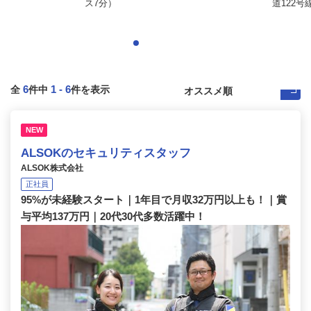
ス7分）
道122号
6
1
-
6
全
件中
件を表示
NEW
ALSOKのセキュリティスタッフ
ALSOK株式会社
正社員
95%が未経験スタート｜1年目で月収32万円以上も！｜賞
与平均137万円｜20代30代多数活躍中！