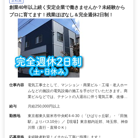
正社員
創業40年以上続く安定企業で働きませんか？未経験から
プロに育てます！残業ほぼなし＆完全週休2日制！
仕事内容
電気工事士として、マンション・商業ビル・工場・老人ホー
ムなどの施設の電気設備の施工を手がけていただきます。商
業ビルなどでは、テナントの入退出に伴う電気工事、改修…
給与
月給250,000円以上
勤務地
東京都東久留米市中央町4-4-30（「ひばりヶ丘駅」・「田無
駅」よりバス10分）／【現場】東京都内近郊、埼玉県、神奈
川県（直行・直帰ＯＫ）
応募資格
未経験者歓迎！イチから丁寧に指導します！