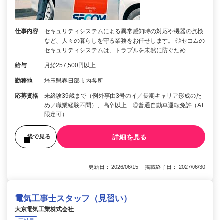
仕事内容
セキュリティシステムによる異常感知時の対応や機器の点検
など、人々の暮らしを守る業務をお任せします。 ◎セコムの
セキュリティシステムは、トラブルを未然に防ぐため…
給与
月給257,500円以上
勤務地
埼玉県春日部市内各所
応募資格
未経験39歳まで（例外事由3号のイ／長期キャリア形成のた
め／職業経験不問）、高卒以上 ◎普通自動車運転免許（AT
限定可）
詳細を見る
後で見る
更新日： 2026/06/15 掲載終了日： 2027/06/30
電気工事士スタッフ（見習い）
大京電気工業株式会社