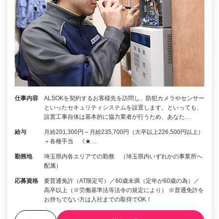
仕事内容
ALSOKを契約するお客様先を訪問し、防犯カメラやセンサー
といったセキュリティシステムを設置します。といっても、
設置工事自体は基本的に協力業者が行うため、あなた…
給与
月給201,300円～月給235,700円（大卒以上226,500円以上）
＋各種手当 《★…
勤務地
埼玉県内各エリアでの勤務 （埼玉県内いずれかの事業所へ
配属）
応募資格
要普通免許（AT限定可）／60歳未満（定年が60歳の為）／
高卒以上（※労働基準法等法令の規定により） ※普通免許を
お持ちでない方は入社までの取得でOK！