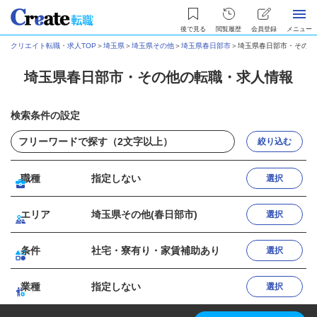
後で見る
閲覧履歴
会員登録
メニュー
クリエイト転職・求人TOP
＞
埼玉県
＞
埼玉県その他
＞
埼玉県春日部市
＞
埼玉県春日部市・その他
埼玉県春日部市・その他の転職・求人情報
検索条件の設定
絞り込む
職種
指定しない
選択
エリア
埼玉県その他(春日部市)
選択
条件
社宅・寮有り・家賃補助あり
選択
業種
指定しない
選択