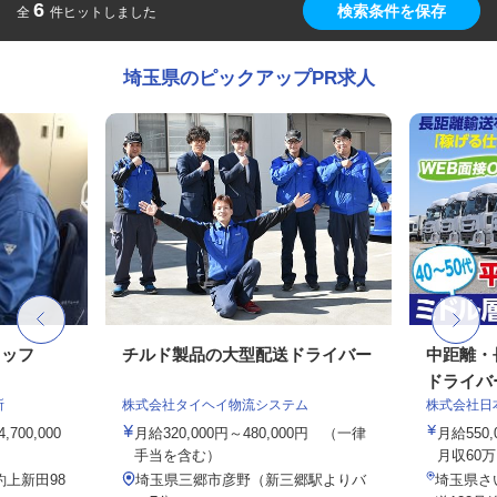
6
検索条件を保存
全
件ヒットしました
埼玉県のピックアップPR求人
タッフ
チルド製品の大型配送ドライバー
中距離・
ドライバ
所
株式会社タイヘイ物流システム
株式会社日
700,000
月給320,000円～480,000円 （一律
月給550
手当を含む）
月収60万
上新田98
埼玉県三郷市彦野（新三郷駅よりバ
埼玉県さ