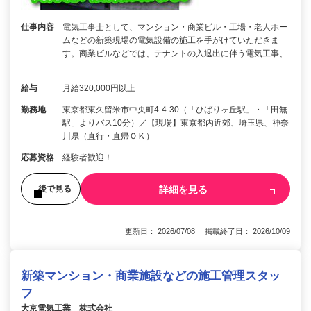
仕事内容
電気工事士として、マンション・商業ビル・工場・老人ホー
ムなどの新築現場の電気設備の施工を手がけていただきま
す。商業ビルなどでは、テナントの入退出に伴う電気工事、
…
給与
月給320,000円以上
勤務地
東京都東久留米市中央町4-4-30（「ひばりヶ丘駅」・「田無
駅」よりバス10分）／【現場】東京都内近郊、埼玉県、神奈
川県（直行・直帰ＯＫ）
応募資格
経験者歓迎！
詳細を見る
後で見る
更新日： 2026/07/08 掲載終了日： 2026/10/09
新築マンション・商業施設などの施工管理スタッ
フ
大京電気工業 株式会社