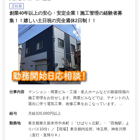
正社員
創業40年以上の安心・安定企業！施工管理の経験者募
集！！嬉しい土日祝の完全週休2日制！！
仕事内容
マンション・商業ビル・工場・老人ホームなどの新築現場の
施工管理をお任せします。商業ビルなどでは、テナントの入
退出に伴う電気工事、改修工事をおこなっています。 …
給与
月給320,000円以上
勤務地
東京都東久留米市中央町（「ひばりヶ丘駅」・「田無駅」よ
りバス10分）／【現場】東京都内近郊、埼玉県、神奈川県
（直行・直帰ＯＫ）