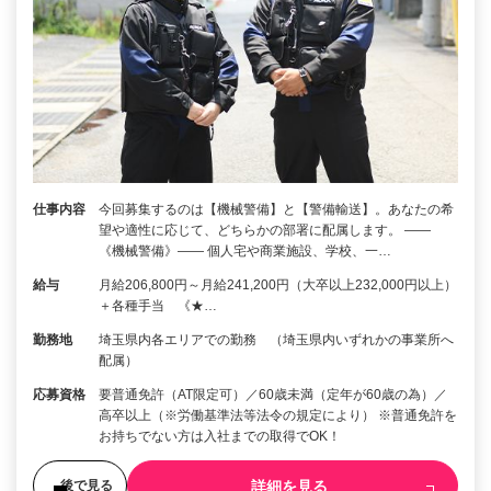
仕事内容
今回募集するのは【機械警備】と【警備輸送】。あなたの希
望や適性に応じて、どちらかの部署に配属します。 ――
《機械警備》―― 個人宅や商業施設、学校、一…
給与
月給206,800円～月給241,200円（大卒以上232,000円以上）
＋各種手当 《★…
勤務地
埼玉県内各エリアでの勤務 （埼玉県内いずれかの事業所へ
配属）
応募資格
要普通免許（AT限定可）／60歳未満（定年が60歳の為）／
高卒以上（※労働基準法等法令の規定により） ※普通免許を
お持ちでない方は入社までの取得でOK！
詳細を見る
後で見る