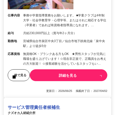
仕事内容
事務や学童指導業務をお願いします。 ■学童クラブは4年制
大学・社会学教育学・心理学等、またはそれに相応する学位
（卒業者）であれば有資格者指導員になれます。…
給与
月給230,000円以上（賞与年2ヶ月分）
勤務地
宮城県仙台市泉区中央3丁目／仙台市地下鉄南北線「泉中央
駅」より徒歩5分
応募資格
無資格OK・ブランクある方もOK ★男性スタッフが元気に
職場を盛り上げています！☆現在非正規で、正職員をお考え
の方大歓迎！ ☆接客経験を活かしているスタッフもい…
詳細を見る
後で見る
更新日： 2026/06/25 掲載終了日： 2027/04/02
サービス管理責任者候補生
クズオカ人材紹介所