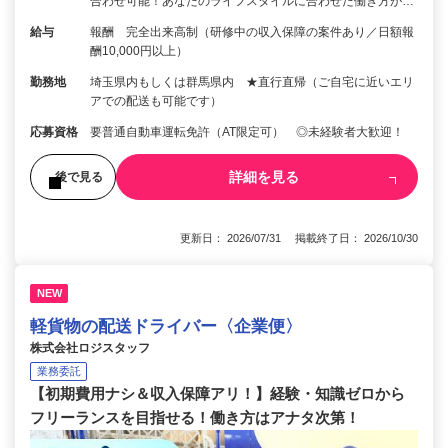
合わせ可能！あなたのライフスタイルに合わせた働き方が…
給与
報酬 完全出来高制（研修中の収入保障の案件あり／日額報
酬10,000円以上）
勤務地
埼玉県内もしくは群馬県内 ★直行直帰（ご自宅に近いエリ
アでの配送も可能です）
応募資格
要普通自動車運転免許（AT限定可） ◎未経験者大歓迎！
詳細を見る
後で見る
更新日： 2026/07/31 掲載終了日： 2026/10/30
NEW
軽貨物の配送ドライバー〈企業便〉
株式会社ロジスタッフ
業務委託
【初期費用ナシ＆収入保障アリ！】経験・知識ゼロから
フリーランスを目指せる！働き方はアナタ次第！