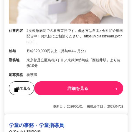
仕事内容
2次救急病院での看護業務です。働き方は自由♪ 会社紹介動画
配信中！お気軽にご相談ください。 https://v.classtream.jp/cr
eate…
給与
月給320,000円以上（賞与年4ヶ月分）
勤務地
東京都足立区島根3丁目／東武伊勢崎線「西新井駅」より徒
歩10分
応募資格
看護師
詳細を見る
後で見る
更新日： 2026/05/01 掲載終了日： 2027/04/02
学童の事務・学童指導員
クズオカ人材紹介所