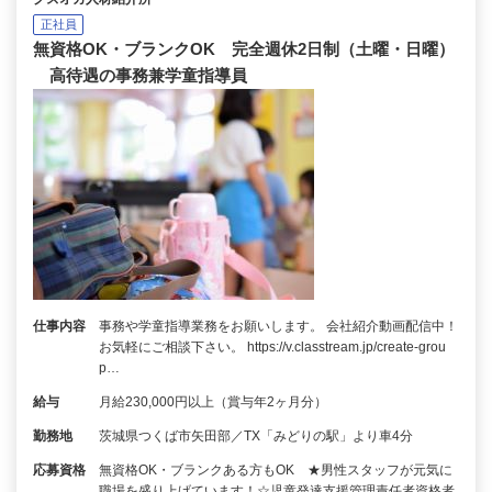
正社員
無資格OK・ブランクOK 完全週休2日制（土曜・日曜）
高待遇の事務兼学童指導員
仕事内容
事務や学童指導業務をお願いします。 会社紹介動画配信中！
お気軽にご相談下さい。 https://v.classtream.jp/create-grou
p…
給与
月給230,000円以上（賞与年2ヶ月分）
勤務地
茨城県つくば市矢田部／TX「みどりの駅」より車4分
応募資格
無資格OK・ブランクある方もOK ★男性スタッフが元気に
職場を盛り上げています！☆児童発達支援管理責任者資格者