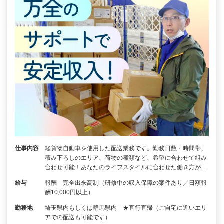
仕事内容
軽貨物自動車を使用した配送業務です。勤務日数・時間帯、
積み下ろしのエリア、荷物の種類など、希望に合わせて組み
合わせ可能！あなたのライフスタイルに合わせた働き方が…
給与
報酬 完全出来高制（研修中の収入保障の案件あり／日額報
酬10,000円以上）
勤務地
埼玉県内もしくは群馬県内 ★直行直帰（ご自宅に近いエリ
アでの配送も可能です）