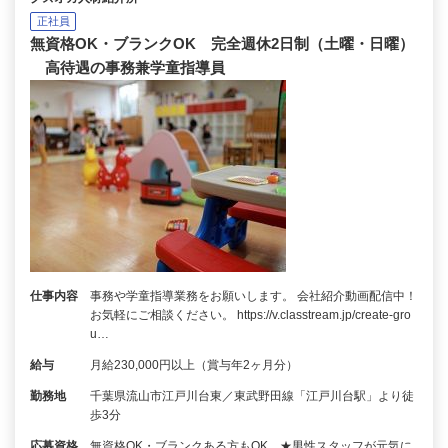
正社員
無資格OK・ブランクOK 完全週休2日制（土曜・日曜）
高待遇の事務兼学童指導員
仕事内容
事務や学童指導業務をお願いします。 会社紹介動画配信中！
お気軽にご相談ください。 https://v.classtream.jp/create-gro
u…
給与
月給230,000円以上（賞与年2ヶ月分）
勤務地
千葉県流山市江戸川台東／東武野田線「江戸川台駅」より徒
歩3分
応募資格
無資格OK・ブランクある方もOK ★男性スタッフが元気に