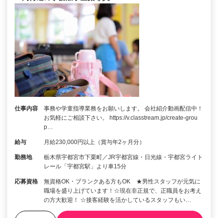
仕事内容
事務や学童指導業務をお願いします。 会社紹介動画配信中！
お気軽にご相談下さい。 https://v.classtream.jp/create-grou
p…
給与
月給230,000円以上（賞与年2ヶ月分）
勤務地
栃木県宇都宮市下栗町／JR宇都宮線・日光線・宇都宮ライト
レール「宇都宮駅」より車15分
応募資格
無資格OK・ブランクある方もOK ★男性スタッフが元気に
職場を盛り上げています！☆現在非正規で、正職員をお考え
の方大歓迎！ ☆接客経験を活かしているスタッフもい…