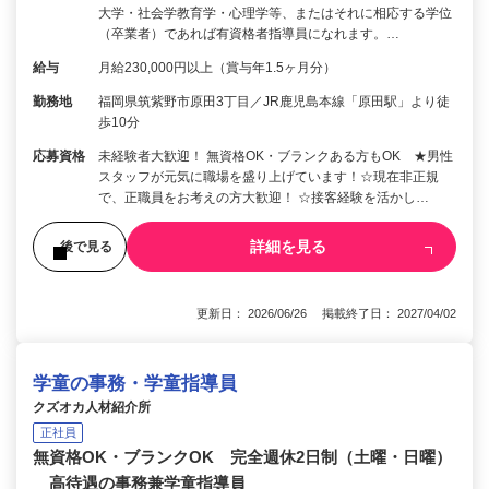
大学・社会学教育学・心理学等、またはそれに相応する学位
（卒業者）であれば有資格者指導員になれます。…
給与
月給230,000円以上（賞与年1.5ヶ月分）
勤務地
福岡県筑紫野市原田3丁目／JR鹿児島本線「原田駅」より徒
歩10分
応募資格
未経験者大歓迎！ 無資格OK・ブランクある方もOK ★男性
スタッフが元気に職場を盛り上げています！☆現在非正規
で、正職員をお考えの方大歓迎！ ☆接客経験を活かし…
詳細を見る
後で見る
更新日： 2026/06/26 掲載終了日： 2027/04/02
学童の事務・学童指導員
クズオカ人材紹介所
正社員
無資格OK・ブランクOK 完全週休2日制（土曜・日曜）
高待遇の事務兼学童指導員