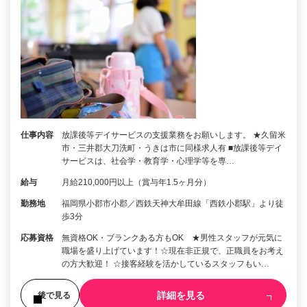
仕事内容
放課後等デイサービスの支援業務をお願いします。 ★久留米
市・三井郡大刀洗町・うきは市に同様求人有 ■放課後等デイ
サービスは、社会学・教育学・心理学等を専…
給与
月給210,000円以上（賞与年1.5ヶ月分）
勤務地
福岡県小郡市小郡／西鉄天神大牟田線「西鉄小郡駅」より徒
歩3分
応募資格
無資格OK・ブランクある方もOK ★男性スタッフが元気に
職場を盛り上げています！☆現在非正規で、正職員をお考え
の方大歓迎！ ☆接客経験を活かしているスタッフもい…
詳細を見る
後で見る