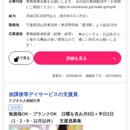
仕事内容
事務業務全般をお願いします。 会社紹介動画配信中！お気軽
にご相談ください。 https://v.classtream.jp/create-group/#…
給与
月給230,000円以上（賞与年3.5ヶ月分）
勤務地
千葉県流山市東深井／東武野田線「運河駅」より徒歩10分
応募資格
事務経験者歓迎（総務・経理） ★おじいさん・おばあさん
と接する機会が多い環境なので、優しい対応をお願いしま
す！
詳細を見る
後で見る
更新日： 2026/06/19 掲載終了日： 2027/04/02
放課後等デイサービスの支援員
クズオカ人材紹介所
正社員
無資格OK・ブランクOK 日曜を含み月8日＋半日2日
（1・2・8・12月以外） 支援員募集