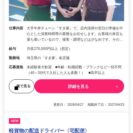
仕事内容
大手牛丼チェーン『すき家』で、店内清掃や翌日の準備を中
心とした深夜時間帯の業務をお任せします。お客様の来店も
落ち着いているので、接客・調理などは少なめです。その…
給与
月収270,000円以上（想定）
勤務地
埼玉県の「すき家」各店舗
応募資格
未経験者大歓迎 ■年齢・転職回数・ブランクなど一切不問
（40～50代で入社した人も多数！） ■高卒以上
詳細を見る
後で見る
更新日： 2026/04/17 掲載終了日： 2027/04/23
NEW
軽貨物の配送ドライバー〈宅配便〉