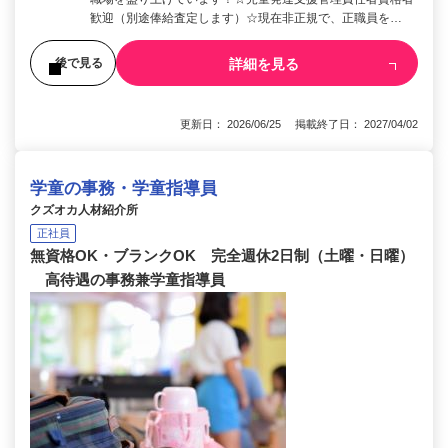
歓迎（別途俸給査定します）☆現在非正規で、正職員を…
詳細を見る
後で見る
更新日： 2026/06/25 掲載終了日： 2027/04/02
学童の事務・学童指導員
クズオカ人材紹介所
正社員
無資格OK・ブランクOK 完全週休2日制（土曜・日曜）
高待遇の事務兼学童指導員