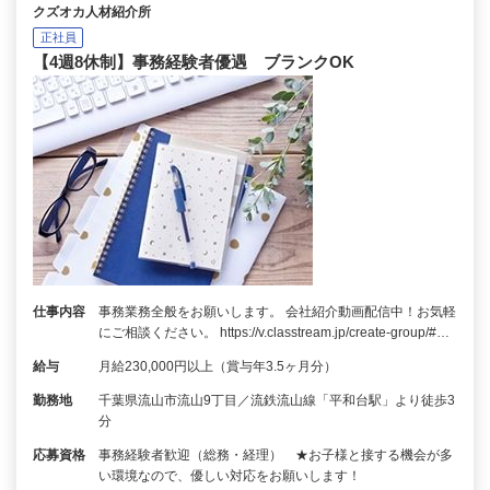
クズオカ人材紹介所
正社員
【4週8休制】事務経験者優遇 ブランクOK
仕事内容
事務業務全般をお願いします。 会社紹介動画配信中！お気軽
にご相談ください。 https://v.classtream.jp/create-group/#…
給与
月給230,000円以上（賞与年3.5ヶ月分）
勤務地
千葉県流山市流山9丁目／流鉄流山線「平和台駅」より徒歩3
分
応募資格
事務経験者歓迎（総務・経理） ★お子様と接する機会が多
い環境なので、優しい対応をお願いします！