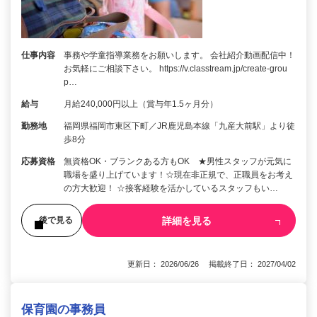
仕事内容
事務や学童指導業務をお願いします。 会社紹介動画配信中！
お気軽にご相談下さい。 https://v.classtream.jp/create-grou
p…
給与
月給240,000円以上（賞与年1.5ヶ月分）
勤務地
福岡県福岡市東区下町／JR鹿児島本線「九産大前駅」より徒
歩8分
応募資格
無資格OK・ブランクある方もOK ★男性スタッフが元気に
職場を盛り上げています！☆現在非正規で、正職員をお考え
の方大歓迎！ ☆接客経験を活かしているスタッフもい…
詳細を見る
後で見る
更新日： 2026/06/26 掲載終了日： 2027/04/02
保育園の事務員