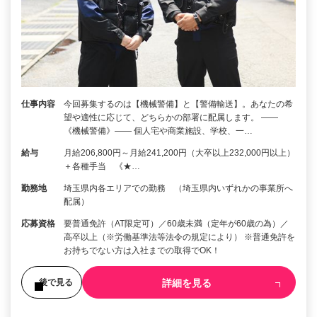
仕事内容
今回募集するのは【機械警備】と【警備輸送】。あなたの希
望や適性に応じて、どちらかの部署に配属します。 ――
《機械警備》―― 個人宅や商業施設、学校、一…
給与
月給206,800円～月給241,200円（大卒以上232,000円以上）
＋各種手当 《★…
勤務地
埼玉県内各エリアでの勤務 （埼玉県内いずれかの事業所へ
配属）
応募資格
要普通免許（AT限定可）／60歳未満（定年が60歳の為）／
高卒以上（※労働基準法等法令の規定により） ※普通免許を
お持ちでない方は入社までの取得でOK！
詳細を見る
後で見る