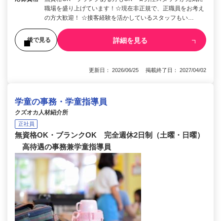
職場を盛り上げています！☆現在非正規で、正職員をお考え
の方大歓迎！ ☆接客経験を活かしているスタッフもい…
詳細を見る
後で見る
更新日： 2026/06/25 掲載終了日： 2027/04/02
学童の事務・学童指導員
クズオカ人材紹介所
正社員
無資格OK・ブランクOK 完全週休2日制（土曜・日曜）
高待遇の事務兼学童指導員