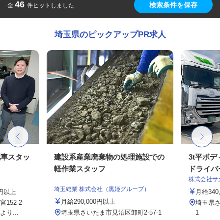
46
検索条件を保存
全
件ヒットしました
埼玉県のピックアップPR求人
配車スタッ
建設系産業廃棄物の処理施設での
3t平ボ
軽作業スタッフ
ドライバ
株式会社サ
埼玉総業 株式会社（黒姫グループ）
0円以上
月給340
月給290,000円以上
152-2
埼玉県さ
り...
埼玉県さいたま市見沼区卸町2-57-1
1