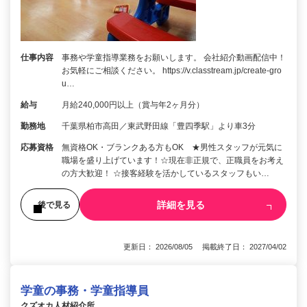
仕事内容
事務や学童指導業務をお願いします。 会社紹介動画配信中！
お気軽にご相談ください。 https://v.classtream.jp/create-gro
u…
給与
月給240,000円以上（賞与年2ヶ月分）
勤務地
千葉県柏市高田／東武野田線「豊四季駅」より車3分
応募資格
無資格OK・ブランクある方もOK ★男性スタッフが元気に
職場を盛り上げています！☆現在非正規で、正職員をお考え
の方大歓迎！ ☆接客経験を活かしているスタッフもい…
詳細を見る
後で見る
更新日： 2026/08/05 掲載終了日： 2027/04/02
学童の事務・学童指導員
クズオカ人材紹介所