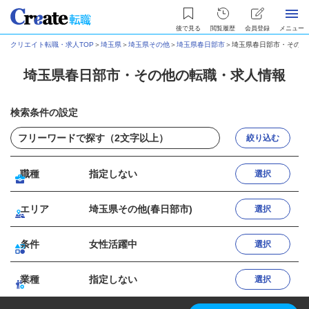
後で見る
閲覧履歴
会員登録
メニュー
クリエイト転職・求人TOP
＞
埼玉県
＞
埼玉県その他
＞
埼玉県春日部市
＞
埼玉県春日部市・その他
埼玉県春日部市・その他の転職・求人情報
検索条件の設定
絞り込む
職種
指定しない
選択
エリア
埼玉県その他(春日部市)
選択
条件
女性活躍中
選択
業種
指定しない
選択