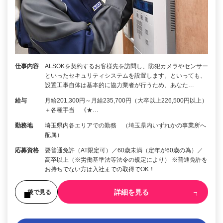
仕事内容
ALSOKを契約するお客様先を訪問し、防犯カメラやセンサー
といったセキュリティシステムを設置します。といっても、
設置工事自体は基本的に協力業者が行うため、あなた…
給与
月給201,300円～月給235,700円（大卒以上226,500円以上）
＋各種手当 《★…
勤務地
埼玉県内各エリアでの勤務 （埼玉県内いずれかの事業所へ
配属）
応募資格
要普通免許（AT限定可）／60歳未満（定年が60歳の為）／
高卒以上（※労働基準法等法令の規定により） ※普通免許を
お持ちでない方は入社までの取得でOK！
詳細を見る
後で見る