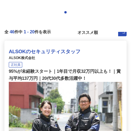
46
1
-
20
全
件中
件を表示
ALSOKのセキュリティスタッフ
ALSOK株式会社
正社員
95%が未経験スタート｜1年目で月収32万円以上も！｜賞
与平均137万円｜20代30代多数活躍中！