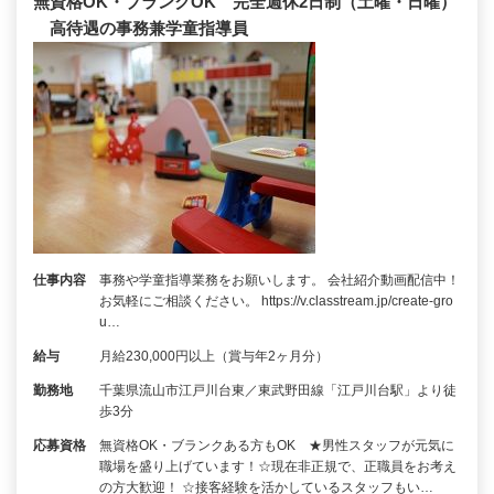
無資格OK・ブランクOK 完全週休2日制（土曜・日曜）
高待遇の事務兼学童指導員
仕事内容
事務や学童指導業務をお願いします。 会社紹介動画配信中！
お気軽にご相談ください。 https://v.classtream.jp/create-gro
u…
給与
月給230,000円以上（賞与年2ヶ月分）
勤務地
千葉県流山市江戸川台東／東武野田線「江戸川台駅」より徒
歩3分
応募資格
無資格OK・ブランクある方もOK ★男性スタッフが元気に
職場を盛り上げています！☆現在非正規で、正職員をお考え
の方大歓迎！ ☆接客経験を活かしているスタッフもい…