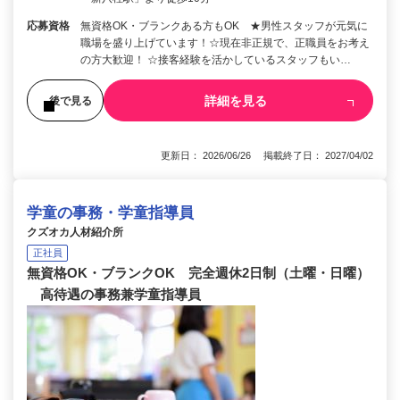
応募資格
無資格OK・ブランクある方もOK ★男性スタッフが元気に
職場を盛り上げています！☆現在非正規で、正職員をお考え
の方大歓迎！ ☆接客経験を活かしているスタッフもい…
詳細を見る
後で見る
更新日： 2026/06/26 掲載終了日： 2027/04/02
学童の事務・学童指導員
クズオカ人材紹介所
正社員
無資格OK・ブランクOK 完全週休2日制（土曜・日曜）
高待遇の事務兼学童指導員