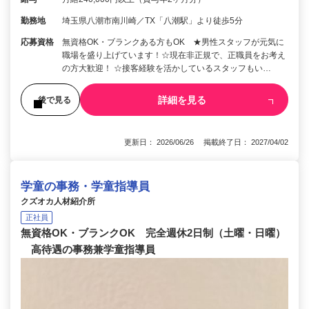
勤務地
埼玉県八潮市南川崎／TX「八潮駅」より徒歩5分
応募資格
無資格OK・ブランクある方もOK ★男性スタッフが元気に
職場を盛り上げています！☆現在非正規で、正職員をお考え
の方大歓迎！ ☆接客経験を活かしているスタッフもい…
詳細を見る
後で見る
更新日： 2026/06/26 掲載終了日： 2027/04/02
学童の事務・学童指導員
クズオカ人材紹介所
正社員
無資格OK・ブランクOK 完全週休2日制（土曜・日曜）
高待遇の事務兼学童指導員