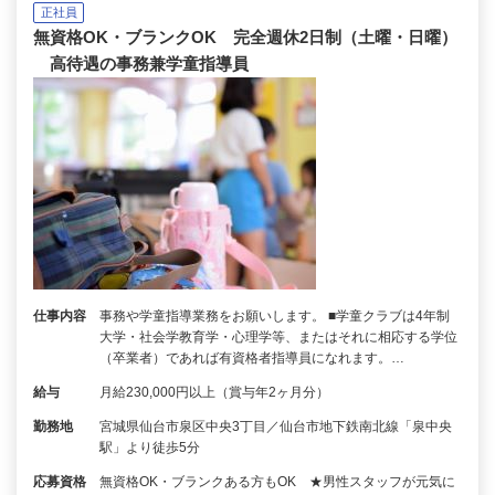
正社員
無資格OK・ブランクOK 完全週休2日制（土曜・日曜）
高待遇の事務兼学童指導員
仕事内容
事務や学童指導業務をお願いします。 ■学童クラブは4年制
大学・社会学教育学・心理学等、またはそれに相応する学位
（卒業者）であれば有資格者指導員になれます。…
給与
月給230,000円以上（賞与年2ヶ月分）
勤務地
宮城県仙台市泉区中央3丁目／仙台市地下鉄南北線「泉中央
駅」より徒歩5分
応募資格
無資格OK・ブランクある方もOK ★男性スタッフが元気に