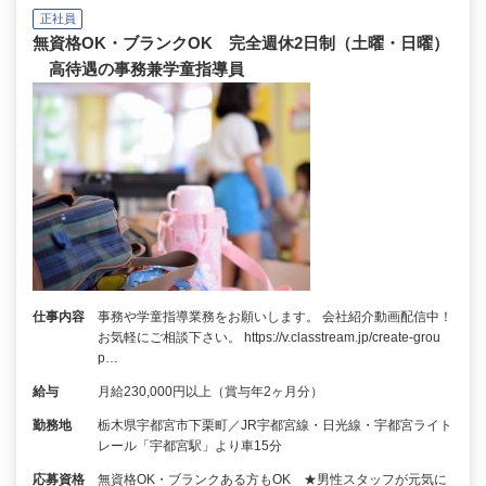
正社員
無資格OK・ブランクOK 完全週休2日制（土曜・日曜）
高待遇の事務兼学童指導員
仕事内容
事務や学童指導業務をお願いします。 会社紹介動画配信中！
お気軽にご相談下さい。 https://v.classtream.jp/create-grou
p…
給与
月給230,000円以上（賞与年2ヶ月分）
勤務地
栃木県宇都宮市下栗町／JR宇都宮線・日光線・宇都宮ライト
レール「宇都宮駅」より車15分
応募資格
無資格OK・ブランクある方もOK ★男性スタッフが元気に