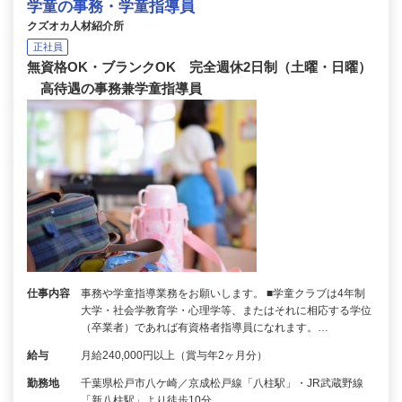
学童の事務・学童指導員
クズオカ人材紹介所
正社員
無資格OK・ブランクOK 完全週休2日制（土曜・日曜）
高待遇の事務兼学童指導員
仕事内容
事務や学童指導業務をお願いします。 ■学童クラブは4年制
大学・社会学教育学・心理学等、またはそれに相応する学位
（卒業者）であれば有資格者指導員になれます。…
給与
月給240,000円以上（賞与年2ヶ月分）
勤務地
千葉県松戸市八ケ崎／京成松戸線「八柱駅」・JR武蔵野線
「新八柱駅」より徒歩10分