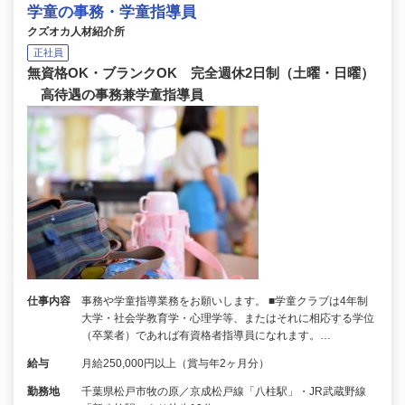
学童の事務・学童指導員
クズオカ人材紹介所
正社員
無資格OK・ブランクOK 完全週休2日制（土曜・日曜）
高待遇の事務兼学童指導員
仕事内容
事務や学童指導業務をお願いします。 ■学童クラブは4年制
大学・社会学教育学・心理学等、またはそれに相応する学位
（卒業者）であれば有資格者指導員になれます。…
給与
月給250,000円以上（賞与年2ヶ月分）
勤務地
千葉県松戸市牧の原／京成松戸線「八柱駅」・JR武蔵野線