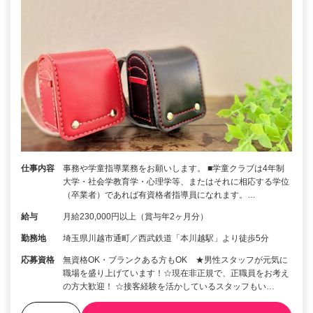
仕事内容
事務や学童指導業務をお願いします。 ■学童クラブは4年制
大学・社会学教育学・心理学等、またはそれに相応する学位
（卒業者）であれば有資格者指導員になれます。…
給与
月給230,000円以上（賞与年2ヶ月分）
勤務地
埼玉県川越市通町／西武鉄道「本川越駅」より徒歩5分
応募資格
無資格OK・ブランクある方もOK ★男性スタッフが元気に
職場を盛り上げています！☆現在非正規で、正職員をお考え
の方大歓迎！ ☆接客経験を活かしているスタッフもい…