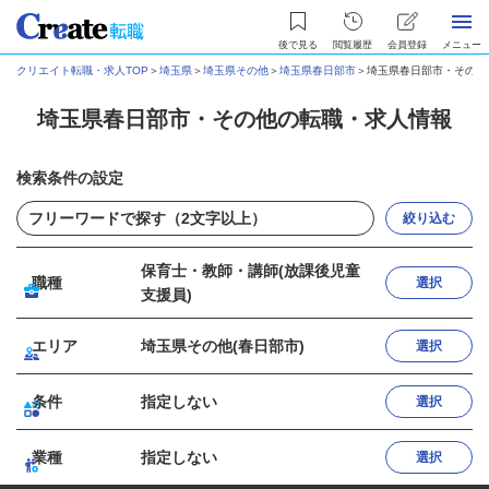
後で見る
閲覧履歴
会員登録
メニュー
クリエイト転職・求人TOP
＞
埼玉県
＞
埼玉県その他
＞
埼玉県春日部市
＞
埼玉県春日部市・その他
埼玉県春日部市・その他の転職・求人情報
検索条件の設定
絞り込む
保育士・教師・講師(放課後児童
職種
選択
支援員)
エリア
埼玉県その他(春日部市)
選択
条件
指定しない
選択
業種
指定しない
選択