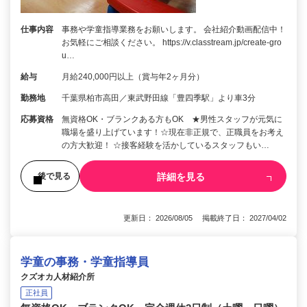
仕事内容
事務や学童指導業務をお願いします。 会社紹介動画配信中！
お気軽にご相談ください。 https://v.classtream.jp/create-gro
u…
給与
月給240,000円以上（賞与年2ヶ月分）
勤務地
千葉県柏市高田／東武野田線「豊四季駅」より車3分
応募資格
無資格OK・ブランクある方もOK ★男性スタッフが元気に
職場を盛り上げています！☆現在非正規で、正職員をお考え
の方大歓迎！ ☆接客経験を活かしているスタッフもい…
詳細を見る
後で見る
更新日： 2026/08/05 掲載終了日： 2027/04/02
学童の事務・学童指導員
クズオカ人材紹介所
正社員