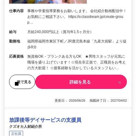
仕事内容
事務や学童指導業務をお願いします。 会社紹介動画配信中！
お気軽にご相談下さい。 https://v.classtream.jp/create-grou
p…
給与
月給240,000円以上（賞与年1.5ヶ月分）
勤務地
福岡県福岡市東区下町／JR鹿児島本線「九産大前駅」より徒
歩8分
応募資格
無資格OK・ブランクある方もOK ★男性スタッフが元気に
職場を盛り上げています！☆現在非正規で、正職員をお考え
の方大歓迎！ ☆接客経験を活かしているスタッフもい…
詳細を見る
後で見る
更新日： 2026/06/26 掲載終了日： 2027/04/02
放課後等デイサービスの支援員
クズオカ人材紹介所
正社員