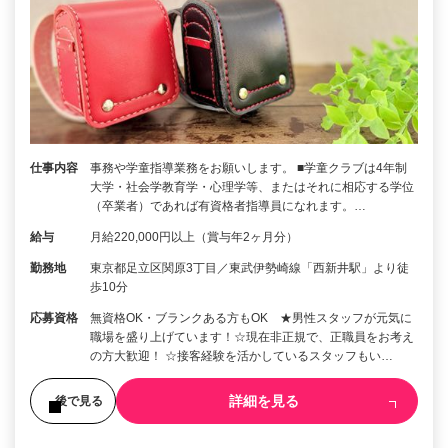
仕事内容
事務や学童指導業務をお願いします。 ■学童クラブは4年制
大学・社会学教育学・心理学等、またはそれに相応する学位
（卒業者）であれば有資格者指導員になれます。…
給与
月給220,000円以上（賞与年2ヶ月分）
勤務地
東京都足立区関原3丁目／東武伊勢崎線「西新井駅」より徒
歩10分
応募資格
無資格OK・ブランクある方もOK ★男性スタッフが元気に
職場を盛り上げています！☆現在非正規で、正職員をお考え
の方大歓迎！ ☆接客経験を活かしているスタッフもい…
詳細を見る
後で見る