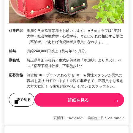
仕事内容
事務や学童指導業務をお願いします。 ■学童クラブは4年制
大学・社会学教育学・心理学等、またはそれに相応する学位
（卒業者）であれば有資格者指導員になれます。…
給与
月給240,000円以上（賞与年2ヶ月分）
勤務地
埼玉県草加市稲荷／東武伊勢崎線「草加駅」より車5分、バ
ス「稲荷下根神社前」下車徒歩1分
応募資格
無資格OK・ブランクある方もOK ★男性スタッフが元気に
職場を盛り上げています！☆現在非正規で、正職員をお考え
の方大歓迎！ ☆接客経験を活かしているスタッフもい…
詳細を見る
後で見る
更新日： 2026/06/26 掲載終了日： 2027/04/02