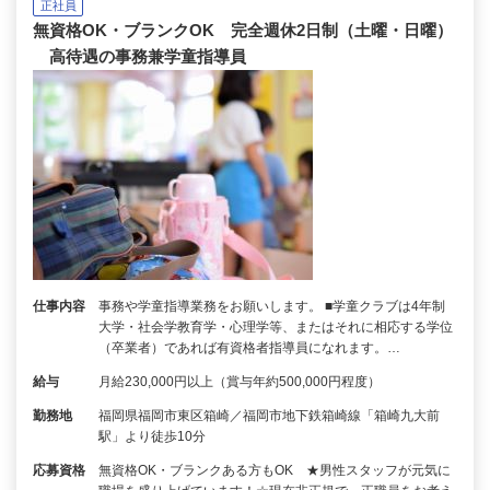
正社員
無資格OK・ブランクOK 完全週休2日制（土曜・日曜）
高待遇の事務兼学童指導員
仕事内容
事務や学童指導業務をお願いします。 ■学童クラブは4年制
大学・社会学教育学・心理学等、またはそれに相応する学位
（卒業者）であれば有資格者指導員になれます。…
給与
月給230,000円以上（賞与年約500,000円程度）
勤務地
福岡県福岡市東区箱崎／福岡市地下鉄箱崎線「箱崎九大前
駅」より徒歩10分
応募資格
無資格OK・ブランクある方もOK ★男性スタッフが元気に