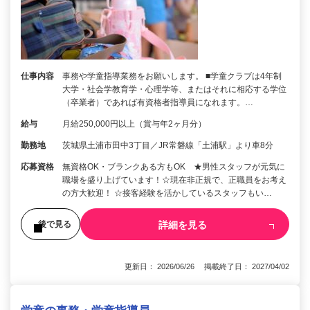
仕事内容
事務や学童指導業務をお願いします。 ■学童クラブは4年制
大学・社会学教育学・心理学等、またはそれに相応する学位
（卒業者）であれば有資格者指導員になれます。…
給与
月給250,000円以上（賞与年2ヶ月分）
勤務地
茨城県土浦市田中3丁目／JR常磐線「土浦駅」より車8分
応募資格
無資格OK・ブランクある方もOK ★男性スタッフが元気に
職場を盛り上げています！☆現在非正規で、正職員をお考え
の方大歓迎！ ☆接客経験を活かしているスタッフもい…
詳細を見る
後で見る
更新日： 2026/06/26 掲載終了日： 2027/04/02