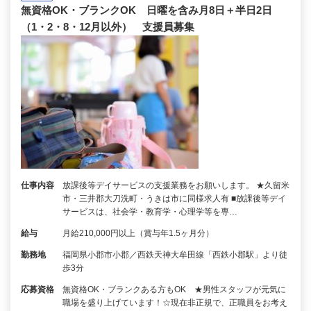
無資格OK・ブランクOK 日曜を含み月8日＋半日2日
（1・2・8・12月以外） 支援員募集
仕事内容
放課後等デイサービスの支援業務をお願いします。 ★久留米
市・三井郡大刀洗町・うきは市に同様求人有 ■放課後等デイ
サービスは、社会学・教育学・心理学等を専…
給与
月給210,000円以上（賞与年1.5ヶ月分）
勤務地
福岡県小郡市小郡／西鉄天神大牟田線「西鉄小郡駅」より徒
歩3分
応募資格
無資格OK・ブランクある方もOK ★男性スタッフが元気に
職場を盛り上げています！☆現在非正規で、正職員をお考え