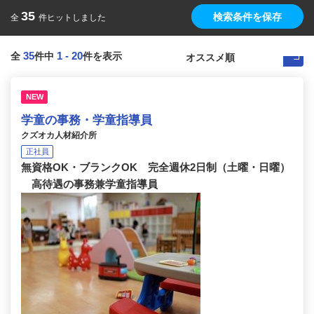
35
検索条件を保存
全
件ヒットしました
35
1
-
20
全
件中
件を表示
NEW
学童の事務・学童指導員
クズオカ人材紹介所
正社員
無資格OK・ブランクOK 完全週休2日制（土曜・日曜）
高待遇の事務兼学童指導員