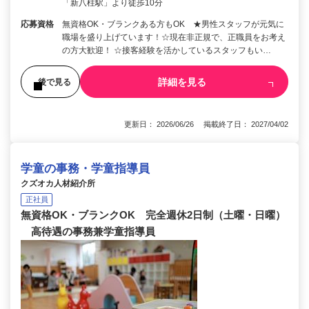
「新八柱駅」より徒歩10分
応募資格
無資格OK・ブランクある方もOK ★男性スタッフが元気に
職場を盛り上げています！☆現在非正規で、正職員をお考え
の方大歓迎！ ☆接客経験を活かしているスタッフもい…
詳細を見る
後で見る
更新日： 2026/06/26 掲載終了日： 2027/04/02
学童の事務・学童指導員
クズオカ人材紹介所
正社員
無資格OK・ブランクOK 完全週休2日制（土曜・日曜）
高待遇の事務兼学童指導員