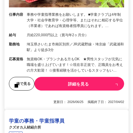
仕事内容
事務や学童指導業務をお願いします。 ■学童クラブは4年制
大学・社会学教育学・心理学等、またはそれに相応する学位
（卒業者）であれば有資格者指導員になれます。…
給与
月給220,000円以上（賞与年2ヶ月分）
勤務地
埼玉県さいたま市南区別所／JR武蔵野線・埼京線「武蔵浦和
駅」より徒歩3分
応募資格
無資格OK・ブランクある方もOK ★男性スタッフが元気に
職場を盛り上げています！☆現在非正規で、正職員をお考え
の方大歓迎！ ☆接客経験を活かしているスタッフもい…
詳細を見る
後で見る
更新日： 2026/06/25 掲載終了日： 2027/04/02
学童の事務・学童指導員
クズオカ人材紹介所