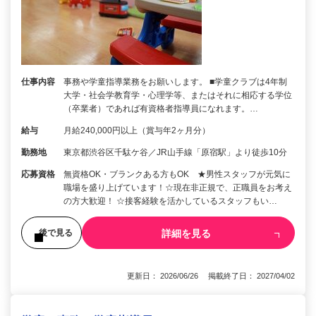
仕事内容
事務や学童指導業務をお願いします。 ■学童クラブは4年制
大学・社会学教育学・心理学等、またはそれに相応する学位
（卒業者）であれば有資格者指導員になれます。…
給与
月給240,000円以上（賞与年2ヶ月分）
勤務地
東京都渋谷区千駄ケ谷／JR山手線「原宿駅」より徒歩10分
応募資格
無資格OK・ブランクある方もOK ★男性スタッフが元気に
職場を盛り上げています！☆現在非正規で、正職員をお考え
の方大歓迎！ ☆接客経験を活かしているスタッフもい…
詳細を見る
後で見る
更新日： 2026/06/26 掲載終了日： 2027/04/02