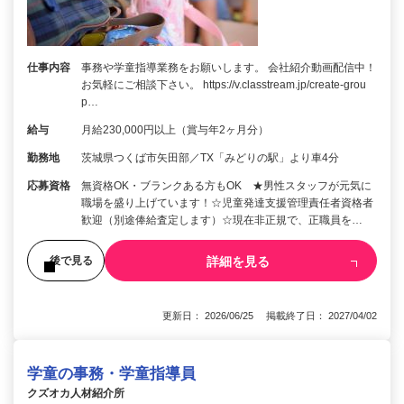
仕事内容
事務や学童指導業務をお願いします。 会社紹介動画配信中！
お気軽にご相談下さい。 https://v.classtream.jp/create-grou
p…
給与
月給230,000円以上（賞与年2ヶ月分）
勤務地
茨城県つくば市矢田部／TX「みどりの駅」より車4分
応募資格
無資格OK・ブランクある方もOK ★男性スタッフが元気に
職場を盛り上げています！☆児童発達支援管理責任者資格者
歓迎（別途俸給査定します）☆現在非正規で、正職員を…
詳細を見る
後で見る
更新日： 2026/06/25 掲載終了日： 2027/04/02
学童の事務・学童指導員
クズオカ人材紹介所