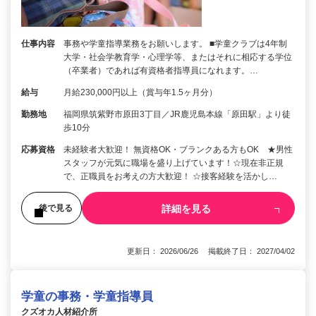
仕事内容
事務や学童指導業務をお願いします。 ■学童クラブは4年制
大学・社会学教育学・心理学等、またはそれに相応する学位
（卒業者）であれば有資格者指導員になれます。…
給与
月給230,000円以上（賞与年1.5ヶ月分）
勤務地
福岡県筑紫野市原田3丁目／JR鹿児島本線「原田駅」より徒
歩10分
応募資格
未経験者大歓迎！ 無資格OK・ブランクある方もOK ★男性
スタッフが元気に職場を盛り上げています！☆現在非正規
で、正職員をお考えの方大歓迎！ ☆接客経験を活かし…
詳細を見る
後で見る
更新日： 2026/06/26 掲載終了日： 2027/04/02
学童の事務・学童指導員
クズオカ人材紹介所