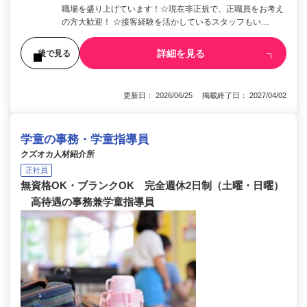
職場を盛り上げています！☆現在非正規で、正職員をお考え
の方大歓迎！ ☆接客経験を活かしているスタッフもい…
詳細を見る
後で見る
更新日： 2026/06/25 掲載終了日： 2027/04/02
学童の事務・学童指導員
クズオカ人材紹介所
正社員
無資格OK・ブランクOK 完全週休2日制（土曜・日曜）
高待遇の事務兼学童指導員