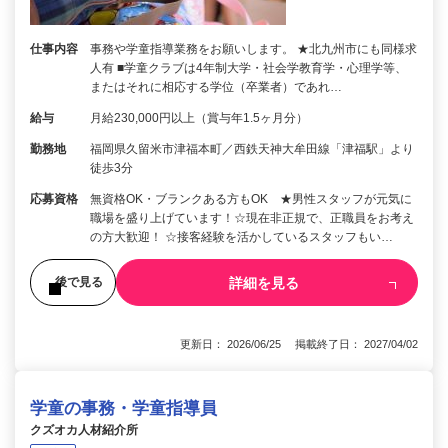
仕事内容
事務や学童指導業務をお願いします。 ★北九州市にも同様求
人有 ■学童クラブは4年制大学・社会学教育学・心理学等、
またはそれに相応する学位（卒業者）であれ…
給与
月給230,000円以上（賞与年1.5ヶ月分）
勤務地
福岡県久留米市津福本町／西鉄天神大牟田線「津福駅」より
徒歩3分
応募資格
無資格OK・ブランクある方もOK ★男性スタッフが元気に
職場を盛り上げています！☆現在非正規で、正職員をお考え
の方大歓迎！ ☆接客経験を活かしているスタッフもい…
詳細を見る
後で見る
更新日： 2026/06/25 掲載終了日： 2027/04/02
学童の事務・学童指導員
クズオカ人材紹介所