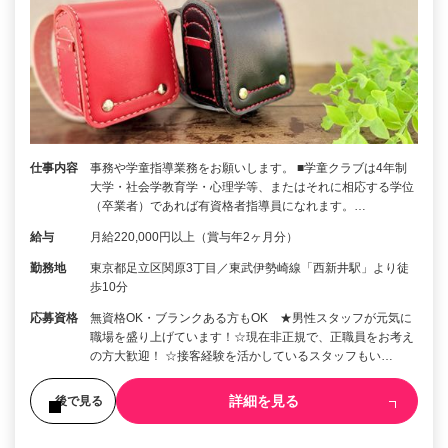
仕事内容
事務や学童指導業務をお願いします。 ■学童クラブは4年制
大学・社会学教育学・心理学等、またはそれに相応する学位
（卒業者）であれば有資格者指導員になれます。…
給与
月給220,000円以上（賞与年2ヶ月分）
勤務地
東京都足立区関原3丁目／東武伊勢崎線「西新井駅」より徒
歩10分
応募資格
無資格OK・ブランクある方もOK ★男性スタッフが元気に
職場を盛り上げています！☆現在非正規で、正職員をお考え
の方大歓迎！ ☆接客経験を活かしているスタッフもい…
詳細を見る
後で見る