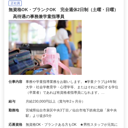
正社員
無資格OK・ブランクOK 完全週休2日制（土曜・日曜）
高待遇の事務兼学童指導員
仕事内容
事務や学童指導業務をお願いします。 ■学童クラブは4年制
大学・社会学教育学・心理学等、またはそれに相応する学位
（卒業者）であれば有資格者指導員になれます。…
給与
月給230,000円以上（賞与年2ヶ月分）
勤務地
宮城県仙台市泉区中央3丁目／仙台市地下鉄南北線「泉中央
駅」より徒歩5分
応募資格
無資格OK・ブランクある方もOK ★男性スタッフが元気に