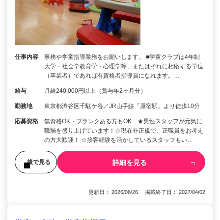
仕事内容
事務や学童指導業務をお願いします。 ■学童クラブは4年制
大学・社会学教育学・心理学等、またはそれに相応する学位
（卒業者）であれば有資格者指導員になれます。…
給与
月給240,000円以上（賞与年2ヶ月分）
勤務地
東京都渋谷区千駄ケ谷／JR山手線「原宿駅」より徒歩10分
応募資格
無資格OK・ブランクある方もOK ★男性スタッフが元気に
職場を盛り上げています！☆現在非正規で、正職員をお考え
の方大歓迎！ ☆接客経験を活かしているスタッフもい…
詳細を見る
後で見る
更新日： 2026/06/26 掲載終了日： 2027/04/02