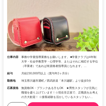
仕事内容
事務や学童指導業務をお願いします。 ■学童クラブは4年制
大学・社会学教育学・心理学等、またはそれに相応する学位
（卒業者）であれば有資格者指導員になれます。…
給与
月給230,000円以上（賞与年2ヶ月分）
勤務地
埼玉県川越市通町／西武鉄道「本川越駅」より徒歩5分
応募資格
無資格OK・ブランクある方もOK ★男性スタッフが元気に
職場を盛り上げています！☆現在非正規で、正職員をお考え
の方大歓迎！ ☆接客経験を活かしているスタッフもい…