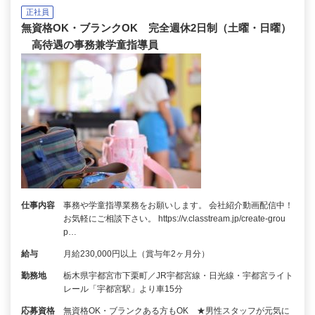
正社員
無資格OK・ブランクOK 完全週休2日制（土曜・日曜）
高待遇の事務兼学童指導員
仕事内容
事務や学童指導業務をお願いします。 会社紹介動画配信中！
お気軽にご相談下さい。 https://v.classtream.jp/create-grou
p…
給与
月給230,000円以上（賞与年2ヶ月分）
勤務地
栃木県宇都宮市下栗町／JR宇都宮線・日光線・宇都宮ライト
レール「宇都宮駅」より車15分
応募資格
無資格OK・ブランクある方もOK ★男性スタッフが元気に