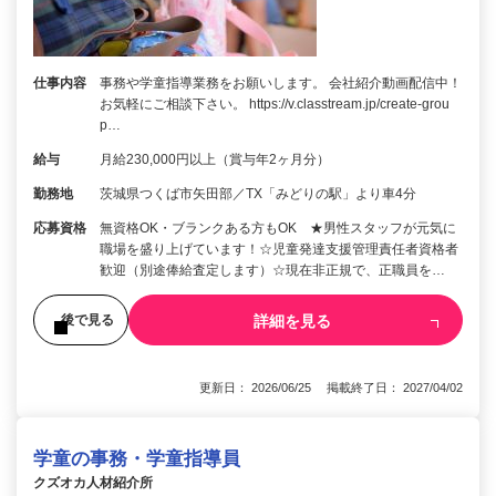
仕事内容
事務や学童指導業務をお願いします。 会社紹介動画配信中！
お気軽にご相談下さい。 https://v.classtream.jp/create-grou
p…
給与
月給230,000円以上（賞与年2ヶ月分）
勤務地
茨城県つくば市矢田部／TX「みどりの駅」より車4分
応募資格
無資格OK・ブランクある方もOK ★男性スタッフが元気に
職場を盛り上げています！☆児童発達支援管理責任者資格者
歓迎（別途俸給査定します）☆現在非正規で、正職員を…
詳細を見る
後で見る
更新日： 2026/06/25 掲載終了日： 2027/04/02
学童の事務・学童指導員
クズオカ人材紹介所