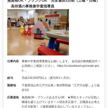
無資格OK・ブランクOK 完全週休2日制（土曜・日曜）
高待遇の事務兼学童指導員
仕事内容
事務や学童指導業務をお願いします。 会社紹介動画配信中！
お気軽にご相談ください。 https://v.classtream.jp/create-gro
u…
給与
月給230,000円以上（賞与年2ヶ月分）
勤務地
千葉県流山市江戸川台東／東武野田線「江戸川台駅」より徒
歩3分
応募資格
無資格OK・ブランクある方もOK ★男性スタッフが元気に
職場を盛り上げています！☆現在非正規で、正職員をお考え
の方大歓迎！ ☆接客経験を活かしているスタッフもい…