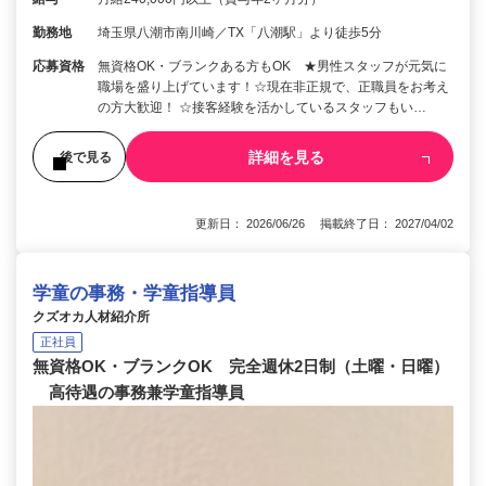
勤務地
埼玉県八潮市南川崎／TX「八潮駅」より徒歩5分
応募資格
無資格OK・ブランクある方もOK ★男性スタッフが元気に
職場を盛り上げています！☆現在非正規で、正職員をお考え
の方大歓迎！ ☆接客経験を活かしているスタッフもい…
詳細を見る
後で見る
更新日： 2026/06/26 掲載終了日： 2027/04/02
学童の事務・学童指導員
クズオカ人材紹介所
正社員
無資格OK・ブランクOK 完全週休2日制（土曜・日曜）
高待遇の事務兼学童指導員