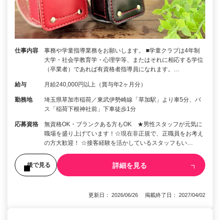
仕事内容
事務や学童指導業務をお願いします。 ■学童クラブは4年制
大学・社会学教育学・心理学等、またはそれに相応する学位
（卒業者）であれば有資格者指導員になれます。…
給与
月給240,000円以上（賞与年2ヶ月分）
勤務地
埼玉県草加市稲荷／東武伊勢崎線「草加駅」より車5分、バ
ス「稲荷下根神社前」下車徒歩1分
応募資格
無資格OK・ブランクある方もOK ★男性スタッフが元気に
職場を盛り上げています！☆現在非正規で、正職員をお考え
の方大歓迎！ ☆接客経験を活かしているスタッフもい…
詳細を見る
後で見る
更新日： 2026/06/26 掲載終了日： 2027/04/02