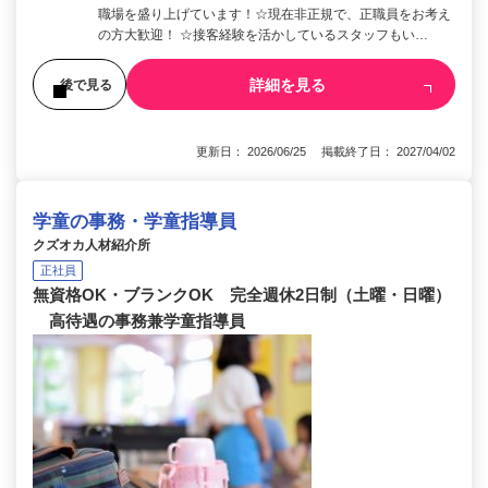
職場を盛り上げています！☆現在非正規で、正職員をお考え
の方大歓迎！ ☆接客経験を活かしているスタッフもい…
詳細を見る
後で見る
更新日： 2026/06/25 掲載終了日： 2027/04/02
学童の事務・学童指導員
クズオカ人材紹介所
正社員
無資格OK・ブランクOK 完全週休2日制（土曜・日曜）
高待遇の事務兼学童指導員