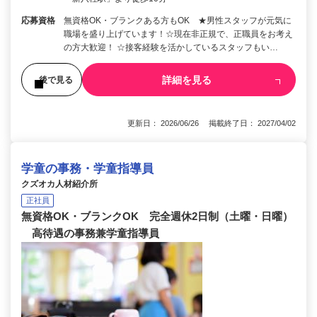
応募資格
無資格OK・ブランクある方もOK ★男性スタッフが元気に
職場を盛り上げています！☆現在非正規で、正職員をお考え
の方大歓迎！ ☆接客経験を活かしているスタッフもい…
詳細を見る
後で見る
更新日： 2026/06/26 掲載終了日： 2027/04/02
学童の事務・学童指導員
クズオカ人材紹介所
正社員
無資格OK・ブランクOK 完全週休2日制（土曜・日曜）
高待遇の事務兼学童指導員