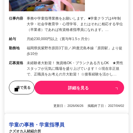
仕事内容
事務や学童指導業務をお願いします。 ■学童クラブは4年制
大学・社会学教育学・心理学等、またはそれに相応する学位
（卒業者）であれば有資格者指導員になれます。…
給与
月給230,000円以上（賞与年1.5ヶ月分）
勤務地
福岡県筑紫野市原田3丁目／JR鹿児島本線「原田駅」より徒
歩10分
応募資格
未経験者大歓迎！ 無資格OK・ブランクある方もOK ★男性
スタッフが元気に職場を盛り上げています！☆現在非正規
で、正職員をお考えの方大歓迎！ ☆接客経験を活かし…
詳細を見る
後で見る
更新日： 2026/06/26 掲載終了日： 2027/04/02
学童の事務・学童指導員
クズオカ人材紹介所