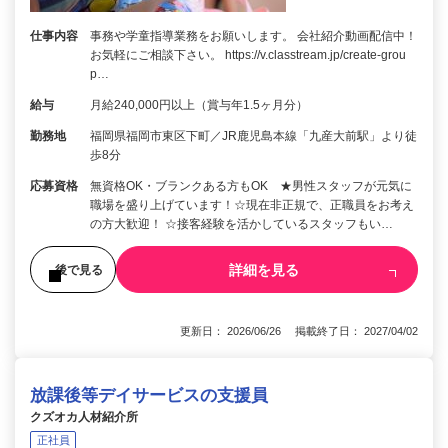
仕事内容
事務や学童指導業務をお願いします。 会社紹介動画配信中！
お気軽にご相談下さい。 https://v.classtream.jp/create-grou
p…
給与
月給240,000円以上（賞与年1.5ヶ月分）
勤務地
福岡県福岡市東区下町／JR鹿児島本線「九産大前駅」より徒
歩8分
応募資格
無資格OK・ブランクある方もOK ★男性スタッフが元気に
職場を盛り上げています！☆現在非正規で、正職員をお考え
の方大歓迎！ ☆接客経験を活かしているスタッフもい…
詳細を見る
後で見る
更新日： 2026/06/26 掲載終了日： 2027/04/02
放課後等デイサービスの支援員
クズオカ人材紹介所
正社員