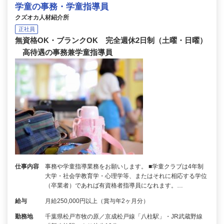
学童の事務・学童指導員
クズオカ人材紹介所
正社員
無資格OK・ブランクOK 完全週休2日制（土曜・日曜）
高待遇の事務兼学童指導員
仕事内容
事務や学童指導業務をお願いします。 ■学童クラブは4年制
大学・社会学教育学・心理学等、またはそれに相応する学位
（卒業者）であれば有資格者指導員になれます。…
給与
月給250,000円以上（賞与年2ヶ月分）
勤務地
千葉県松戸市牧の原／京成松戸線「八柱駅」・JR武蔵野線