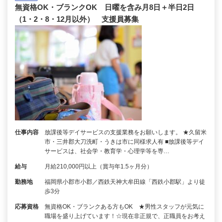
無資格OK・ブランクOK 日曜を含み月8日＋半日2日
（1・2・8・12月以外） 支援員募集
仕事内容
放課後等デイサービスの支援業務をお願いします。 ★久留米
市・三井郡大刀洗町・うきは市に同様求人有 ■放課後等デイ
サービスは、社会学・教育学・心理学等を専…
給与
月給210,000円以上（賞与年1.5ヶ月分）
勤務地
福岡県小郡市小郡／西鉄天神大牟田線「西鉄小郡駅」より徒
歩3分
応募資格
無資格OK・ブランクある方もOK ★男性スタッフが元気に
職場を盛り上げています！☆現在非正規で、正職員をお考え