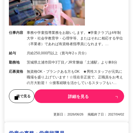
仕事内容
事務や学童指導業務をお願いします。 ■学童クラブは4年制
大学・社会学教育学・心理学等、またはそれに相応する学位
（卒業者）であれば有資格者指導員になれます。…
給与
月給250,000円以上（賞与年2ヶ月分）
勤務地
茨城県土浦市田中3丁目／JR常磐線「土浦駅」より車8分
応募資格
無資格OK・ブランクある方もOK ★男性スタッフが元気に
職場を盛り上げています！☆現在非正規で、正職員をお考え
の方大歓迎！ ☆接客経験を活かしているスタッフもい…
詳細を見る
後で見る
更新日： 2026/06/26 掲載終了日： 2027/04/02