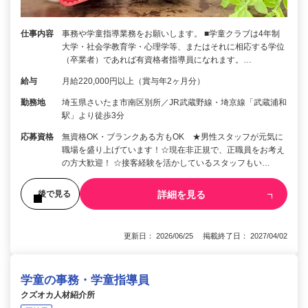
仕事内容
事務や学童指導業務をお願いします。 ■学童クラブは4年制
大学・社会学教育学・心理学等、またはそれに相応する学位
（卒業者）であれば有資格者指導員になれます。…
給与
月給220,000円以上（賞与年2ヶ月分）
勤務地
埼玉県さいたま市南区別所／JR武蔵野線・埼京線「武蔵浦和
駅」より徒歩3分
応募資格
無資格OK・ブランクある方もOK ★男性スタッフが元気に
職場を盛り上げています！☆現在非正規で、正職員をお考え
の方大歓迎！ ☆接客経験を活かしているスタッフもい…
詳細を見る
後で見る
更新日： 2026/06/25 掲載終了日： 2027/04/02
学童の事務・学童指導員
クズオカ人材紹介所