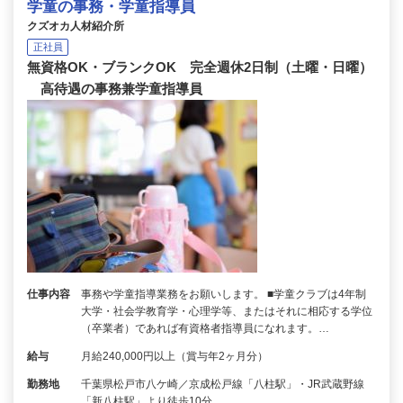
学童の事務・学童指導員
クズオカ人材紹介所
正社員
無資格OK・ブランクOK 完全週休2日制（土曜・日曜）
高待遇の事務兼学童指導員
仕事内容
事務や学童指導業務をお願いします。 ■学童クラブは4年制
大学・社会学教育学・心理学等、またはそれに相応する学位
（卒業者）であれば有資格者指導員になれます。…
給与
月給240,000円以上（賞与年2ヶ月分）
勤務地
千葉県松戸市八ケ崎／京成松戸線「八柱駅」・JR武蔵野線
「新八柱駅」より徒歩10分