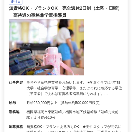
正社員
無資格OK・ブランクOK 完全週休2日制（土曜・日曜）
高待遇の事務兼学童指導員
仕事内容
事務や学童指導業務をお願いします。 ■学童クラブは4年制
大学・社会学教育学・心理学等、またはそれに相応する学位
（卒業者）であれば有資格者指導員になれます。…
給与
月給230,000円以上（賞与年約500,000円程度）
勤務地
福岡県福岡市東区箱崎／福岡市地下鉄箱崎線「箱崎九大前
駅」より徒歩10分
応募資格
無資格OK・ブランクある方もOK ★男性スタッフが元気に