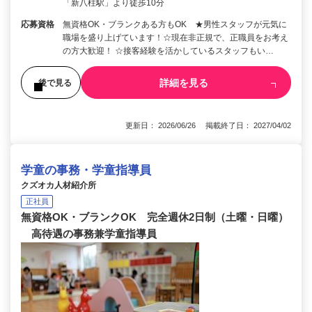
「新八柱駅」より徒歩10分
応募資格
無資格OK・ブランクある方もOK ★男性スタッフが元気に
職場を盛り上げています！☆現在非正規で、正職員をお考え
の方大歓迎！ ☆接客経験を活かしているスタッフもい…
詳細を見る
後で見る
更新日： 2026/06/26 掲載終了日： 2027/04/02
学童の事務・学童指導員
クズオカ人材紹介所
正社員
無資格OK・ブランクOK 完全週休2日制（土曜・日曜）
高待遇の事務兼学童指導員