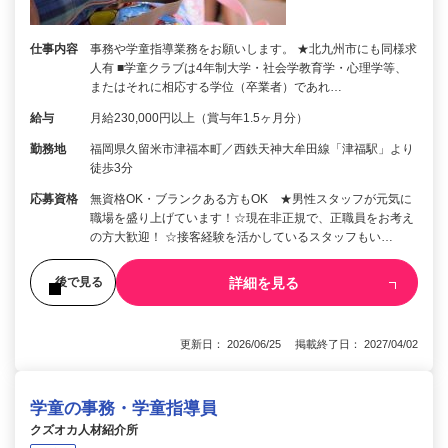
仕事内容
事務や学童指導業務をお願いします。 ★北九州市にも同様求
人有 ■学童クラブは4年制大学・社会学教育学・心理学等、
またはそれに相応する学位（卒業者）であれ…
給与
月給230,000円以上（賞与年1.5ヶ月分）
勤務地
福岡県久留米市津福本町／西鉄天神大牟田線「津福駅」より
徒歩3分
応募資格
無資格OK・ブランクある方もOK ★男性スタッフが元気に
職場を盛り上げています！☆現在非正規で、正職員をお考え
の方大歓迎！ ☆接客経験を活かしているスタッフもい…
詳細を見る
後で見る
更新日： 2026/06/25 掲載終了日： 2027/04/02
学童の事務・学童指導員
クズオカ人材紹介所