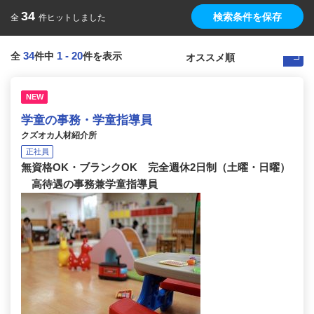
34
検索条件を保存
全
件ヒットしました
34
1
-
20
全
件中
件を表示
NEW
学童の事務・学童指導員
クズオカ人材紹介所
正社員
無資格OK・ブランクOK 完全週休2日制（土曜・日曜）
高待遇の事務兼学童指導員