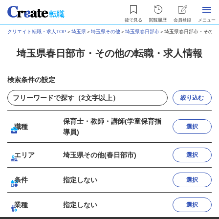
後で見る
閲覧履歴
会員登録
メニュー
クリエイト転職・求人TOP
＞
埼玉県
＞
埼玉県その他
＞
埼玉県春日部市
＞
埼玉県春日部市・その他
埼玉県春日部市・その他の転職・求人情報
検索条件の設定
絞り込む
保育士・教師・講師(学童保育指
職種
選択
導員)
エリア
埼玉県その他(春日部市)
選択
条件
指定しない
選択
業種
指定しない
選択