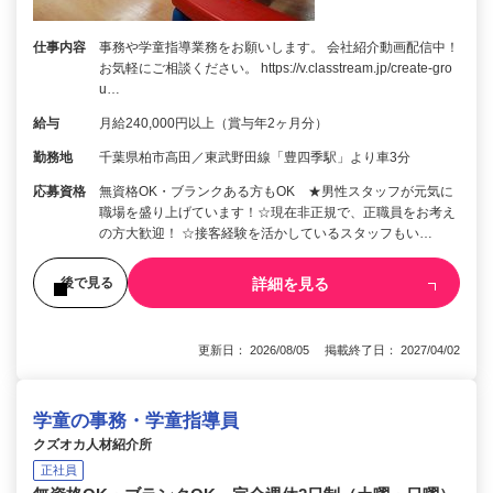
仕事内容
事務や学童指導業務をお願いします。 会社紹介動画配信中！
お気軽にご相談ください。 https://v.classtream.jp/create-gro
u…
給与
月給240,000円以上（賞与年2ヶ月分）
勤務地
千葉県柏市高田／東武野田線「豊四季駅」より車3分
応募資格
無資格OK・ブランクある方もOK ★男性スタッフが元気に
職場を盛り上げています！☆現在非正規で、正職員をお考え
の方大歓迎！ ☆接客経験を活かしているスタッフもい…
詳細を見る
後で見る
更新日： 2026/08/05 掲載終了日： 2027/04/02
学童の事務・学童指導員
クズオカ人材紹介所
正社員