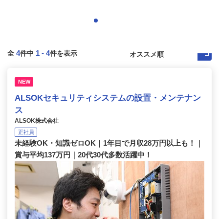
4
1
-
4
全
件中
件を表示
NEW
ALSOKセキュリティシステムの設置・メンテナン
ス
ALSOK株式会社
正社員
未経験OK・知識ゼロOK｜1年目で月収28万円以上も！｜
賞与平均137万円｜20代30代多数活躍中！