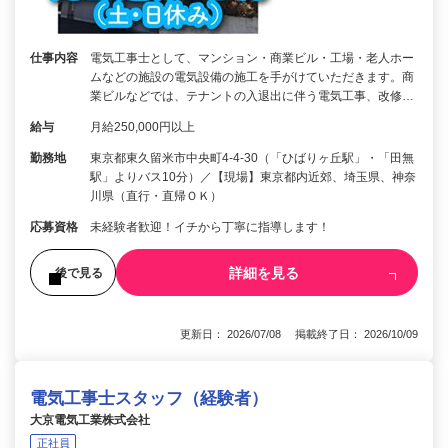
仕事内容
電気工事士として、マンション・商業ビル・工場・老人ホー
ムなどの施設の電気設備の施工を手がけていただきます。商
業ビルなどでは、テナントの入退出に伴う電気工事、改修…
給与
月給250,000円以上
勤務地
東京都東久留米市中央町4-4-30（「ひばりヶ丘駅」・「田無
駅」よりバス10分）／【現場】東京都内近郊、埼玉県、神奈
川県（直行・直帰ＯＫ）
応募資格
未経験者歓迎！イチから丁寧に指導します！
詳細を見る
後で見る
更新日： 2026/07/08 掲載終了日： 2026/10/09
電気工事士スタッフ（経験者）
大京電気工業株式会社
正社員