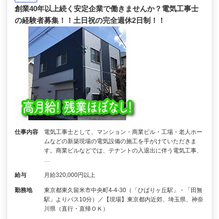
創業40年以上続く安定企業で働きませんか？電気工事士
の経験者募集！！土日祝の完全週休2日制！！
仕事内容
電気工事士として、マンション・商業ビル・工場・老人ホー
ムなどの新築現場の電気設備の施工を手がけていただきま
す。商業ビルなどでは、テナントの入退出に伴う電気工事、
…
給与
月給320,000円以上
勤務地
東京都東久留米市中央町4-4-30（「ひばりヶ丘駅」・「田無
駅」よりバス10分）／【現場】東京都内近郊、埼玉県、神奈
川県（直行・直帰ＯＫ）