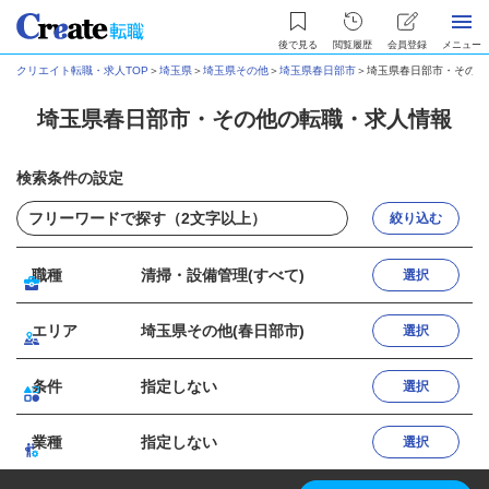
後で見る
閲覧履歴
会員登録
メニュー
クリエイト転職・求人TOP
＞
埼玉県
＞
埼玉県その他
＞
埼玉県春日部市
＞
埼玉県春日部市・その他
埼玉県春日部市・その他の転職・求人情報
検索条件の設定
絞り込む
職種
清掃・設備管理(すべて)
選択
エリア
埼玉県その他(春日部市)
選択
条件
指定しない
選択
業種
指定しない
選択