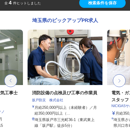
4
検索条件を保存
全
件ヒットしました
埼玉県のピックアップPR求人
電気工事士
消防設備の点検及び工事の作業員
電気・ガ
スタッフ
坂戸防災 株式会社
NICIGA
月給250,000円以上（未経験者）／月
クノ
給350,000円以上（...
月給35
円
埼玉県坂戸市三光町36-1（東武東上
埼玉県さ
5
線「坂戸駅」徒歩5分）
県川口市