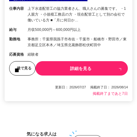
仕事内容
上下水道配管工の協力業者さん、職人さんの募集です。 ・1
人親方 ・小規模工務店の方 ・現在配管工として別の会社で
働いている方 ■「月に何日か…
給与
月収500,000円～600,000円以上
勤務地
事務所：千葉県我孫子市布佐・千葉市・船橋市・野田市／東
京都足立区本木／埼玉県北葛飾郡松伏町田中
応募資格
経験者
詳細を見る
後で見る
更新日： 2026/07/27 掲載終了日： 2026/08/14
掲載終了まであと7日
1
気になる求人は