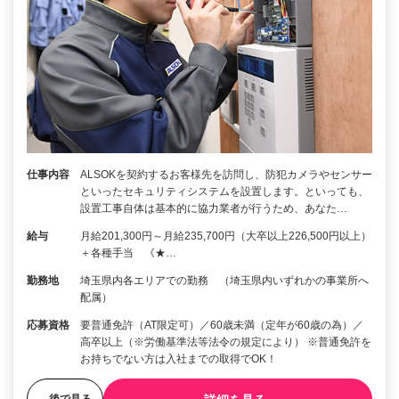
仕事内容
ALSOKを契約するお客様先を訪問し、防犯カメラやセンサー
といったセキュリティシステムを設置します。といっても、
設置工事自体は基本的に協力業者が行うため、あなた…
給与
月給201,300円～月給235,700円（大卒以上226,500円以上）
＋各種手当 《★…
勤務地
埼玉県内各エリアでの勤務 （埼玉県内いずれかの事業所へ
配属）
応募資格
要普通免許（AT限定可）／60歳未満（定年が60歳の為）／
高卒以上（※労働基準法等法令の規定により） ※普通免許を
お持ちでない方は入社までの取得でOK！
後で見る