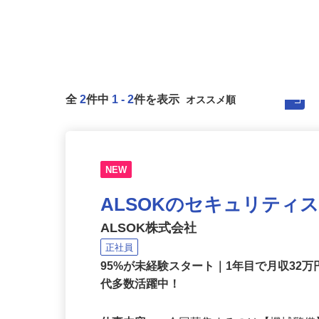
全
2
件中
1
-
2
件を表示
NEW
ALSOKのセキュリティ
ALSOK株式会社
正社員
95%が未経験スタート｜1年目で月収32万
代多数活躍中！