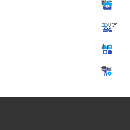
職種
エリア
条件
業種