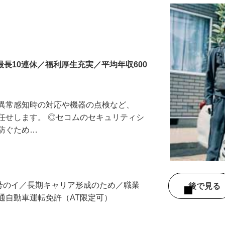
最長10連休／福利厚生充実／平均年収600
る異常感知時の対応や機器の点検など、
任せします。 ◎セコムのセキュリティシ
に防ぐため…
3号のイ／長期キャリア形成のため／職業
後で見
通自動車運転免許（AT限定可）