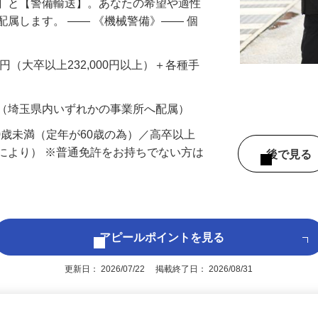
備】と【警備輸送】。あなたの希望や適性
配属します。 ―― 《機械警備》―― 個
…
200円（大卒以上232,000円以上）＋各種手
 （埼玉県内いずれかの事業所へ配属）
60歳未満（定年が60歳の為）／高卒以上
により） ※普通免許をお持ちでない方は
後で見
アピールポイントを見る
更新日： 2026/07/22 掲載終了日： 2026/08/31