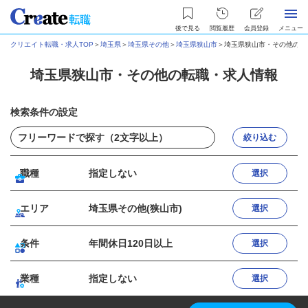
後で見る
閲覧履歴
会員登録
メニュー
クリエイト転職・求人TOP
＞
埼玉県
＞
埼玉県その他
＞
埼玉県狭山市
＞
埼玉県狭山市・その他の転
埼玉県狭山市・その他の転職・求人情報
検索条件の設定
絞り込む
職種
指定しない
選択
エリア
埼玉県その他(狭山市)
選択
条件
年間休日120日以上
選択
業種
指定しない
選択