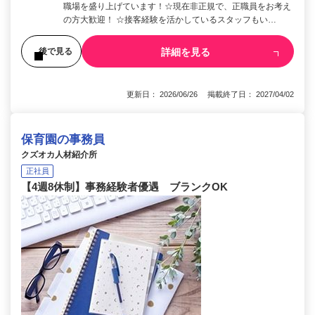
職場を盛り上げています！☆現在非正規で、正職員をお考え
の方大歓迎！ ☆接客経験を活かしているスタッフもい…
詳細を見る
後で見る
更新日： 2026/06/26 掲載終了日： 2027/04/02
保育園の事務員
クズオカ人材紹介所
正社員
【4週8休制】事務経験者優遇 ブランクOK