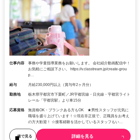
仕事内容
事務や学童指導業務をお願いします。 会社紹介動画配信中！
お気軽にご相談下さい。 https://v.classtream.jp/create-grou
p…
給与
月給230,000円以上（賞与年2ヶ月分）
勤務地
栃木県宇都宮市下栗町／JR宇都宮線・日光線・宇都宮ライト
レール「宇都宮駅」より車15分
応募資格
無資格OK・ブランクある方もOK ★男性スタッフが元気に
職場を盛り上げています！☆現在非正規で、正職員をお考え
の方大歓迎！ ☆接客経験を活かしているスタッフもい…
詳細を見る
後で見る