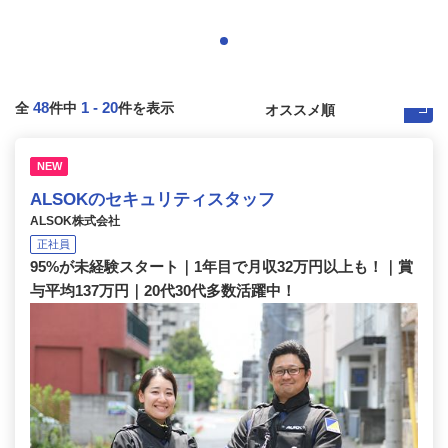
48
1
-
20
全
件中
件を表示
NEW
ALSOKのセキュリティスタッフ
ALSOK株式会社
正社員
95%が未経験スタート｜1年目で月収32万円以上も！｜賞
与平均137万円｜20代30代多数活躍中！