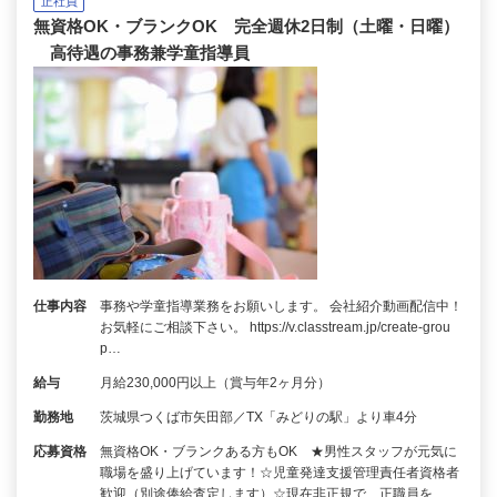
正社員
無資格OK・ブランクOK 完全週休2日制（土曜・日曜）
高待遇の事務兼学童指導員
仕事内容
事務や学童指導業務をお願いします。 会社紹介動画配信中！
お気軽にご相談下さい。 https://v.classtream.jp/create-grou
p…
給与
月給230,000円以上（賞与年2ヶ月分）
勤務地
茨城県つくば市矢田部／TX「みどりの駅」より車4分
応募資格
無資格OK・ブランクある方もOK ★男性スタッフが元気に
職場を盛り上げています！☆児童発達支援管理責任者資格者
歓迎（別途俸給査定します）☆現在非正規で、正職員を…