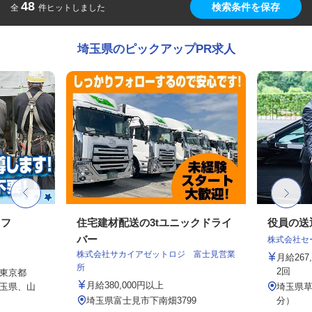
48
検索条件を保存
全
件ヒットしました
埼玉県のピックアップPR求人
ッフ
住宅建材配送の3tユニックドライ
役員の送
バー
株式会社セー
株式会社サカイアゼットロジ 富士見営業
月給26
所
2回
東京都
月給380,000円以上
玉県、山
埼玉県草
埼玉県富士見市下南畑3799
分）