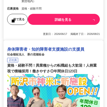
業団地内）
応募資格
資格・経験不問
詳細を見る
後で見る
更新日： 2026/06/17 掲載終了日： 2026/08/21
身体障害者・知的障害者支援施設の支援員
社会福祉法人 茶の花福祉会
正社員
資格・経験不問！異業種からの転職組も大歓迎！人柄重
視で積極採用！働きやすさ◎年間休日123日