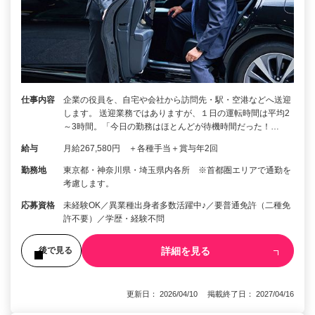
仕事内容
企業の役員を、自宅や会社から訪問先・駅・空港などへ送迎
します。 送迎業務ではありますが、１日の運転時間は平均2
～3時間。「今日の勤務はほとんどが待機時間だった！…
給与
月給267,580円 ＋各種手当＋賞与年2回
勤務地
東京都・神奈川県・埼玉県内各所 ※首都圏エリアで通勤を
考慮します。
応募資格
未経験OK／異業種出身者多数活躍中♪／要普通免許（二種免
許不要）／学歴・経験不問
詳細を見る
後で見る
更新日： 2026/04/10 掲載終了日： 2027/04/16