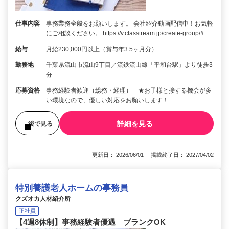
仕事内容
事務業務全般をお願いします。 会社紹介動画配信中！お気軽
にご相談ください。 https://v.classtream.jp/create-group/#…
給与
月給230,000円以上（賞与年3.5ヶ月分）
勤務地
千葉県流山市流山9丁目／流鉄流山線「平和台駅」より徒歩3
分
応募資格
事務経験者歓迎（総務・経理） ★お子様と接する機会が多
い環境なので、優しい対応をお願いします！
詳細を見る
後で見る
更新日： 2026/06/01 掲載終了日： 2027/04/02
特別養護老人ホームの事務員
クズオカ人材紹介所
正社員
【4週8休制】事務経験者優遇 ブランクOK