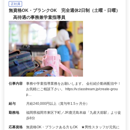
正社員
無資格OK・ブランクOK 完全週休2日制（土曜・日曜）
高待遇の事務兼学童指導員
仕事内容
事務や学童指導業務をお願いします。 会社紹介動画配信中！
お気軽にご相談下さい。 https://v.classtream.jp/create-grou
p…
給与
月給240,000円以上（賞与年1.5ヶ月分）
勤務地
福岡県福岡市東区下町／JR鹿児島本線「九産大前駅」より徒
歩8分
応募資格
無資格OK・ブランクある方もOK ★男性スタッフが元気に