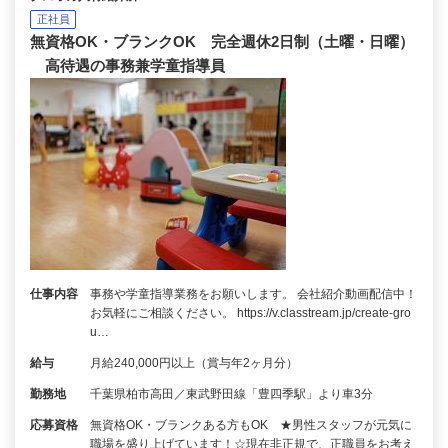
正社員
無資格OK・ブランクOK 完全週休2日制（土曜・日曜）
高待遇の事務兼学童指導員
仕事内容
事務や学童指導業務をお願いします。 会社紹介動画配信中！
お気軽にご相談ください。 https://v.classtream.jp/create-gro
u…
給与
月給240,000円以上（賞与年2ヶ月分）
勤務地
千葉県柏市高田／東武野田線「豊四季駅」より車3分
応募資格
無資格OK・ブランクある方もOK ★男性スタッフが元気に
職場を盛り上げています！☆現在非正規で、正職員をお考え