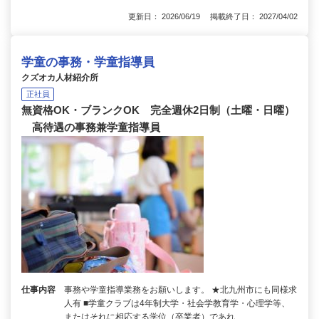
更新日： 2026/06/19 掲載終了日： 2027/04/02
学童の事務・学童指導員
クズオカ人材紹介所
正社員
無資格OK・ブランクOK 完全週休2日制（土曜・日曜）
高待遇の事務兼学童指導員
仕事内容
事務や学童指導業務をお願いします。 ★北九州市にも同様求
人有 ■学童クラブは4年制大学・社会学教育学・心理学等、
またはそれに相応する学位（卒業者）であれ…