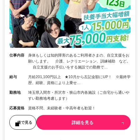
仕事内容
身体もしくは知的障害のあるご利用者さまの、自立支援をお
願いします。 介護、レクリエーション、訓練補助 など。
自立支援のお手伝いをする施設での勤務で…
給与
月給201,100円以上 ★10月から左記金額にUP！ ※最終学
歴、経験、資格により上乗せ…
勤務地
埼玉県入間市・所沢市・狭山市内各施設（ご自宅から通いや
すい勤務地考慮します）
応募資格
資格不問、未経験者・中高年者も歓迎！
詳細を見る
後で見る