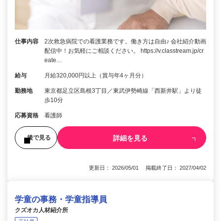
仕事内容
2次救急病院での看護業務です。働き方は自由♪ 会社紹介動画
配信中！お気軽にご相談ください。 https://v.classtream.jp/cr
eate…
給与
月給320,000円以上（賞与年4ヶ月分）
勤務地
東京都足立区島根3丁目／東武伊勢崎線「西新井駅」より徒
歩10分
応募資格
看護師
詳細を見る
後で見る
更新日： 2026/05/01 掲載終了日： 2027/04/02
学童の事務・学童指導員
クズオカ人材紹介所