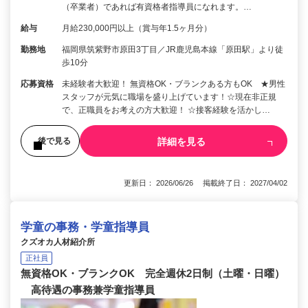
（卒業者）であれば有資格者指導員になれます。…
給与
月給230,000円以上（賞与年1.5ヶ月分）
勤務地
福岡県筑紫野市原田3丁目／JR鹿児島本線「原田駅」より徒
歩10分
応募資格
未経験者大歓迎！ 無資格OK・ブランクある方もOK ★男性
スタッフが元気に職場を盛り上げています！☆現在非正規
で、正職員をお考えの方大歓迎！ ☆接客経験を活かし…
詳細を見る
後で見る
更新日： 2026/06/26 掲載終了日： 2027/04/02
学童の事務・学童指導員
クズオカ人材紹介所
正社員
無資格OK・ブランクOK 完全週休2日制（土曜・日曜）
高待遇の事務兼学童指導員