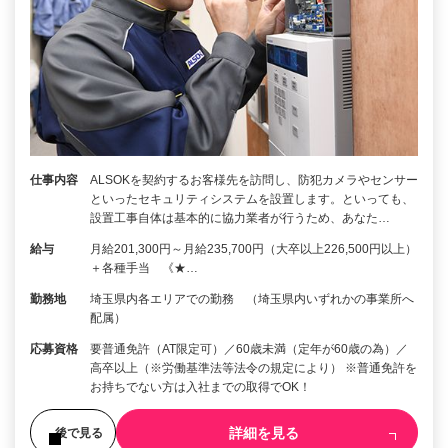
仕事内容
ALSOKを契約するお客様先を訪問し、防犯カメラやセンサー
といったセキュリティシステムを設置します。といっても、
設置工事自体は基本的に協力業者が行うため、あなた…
給与
月給201,300円～月給235,700円（大卒以上226,500円以上）
＋各種手当 《★…
勤務地
埼玉県内各エリアでの勤務 （埼玉県内いずれかの事業所へ
配属）
応募資格
要普通免許（AT限定可）／60歳未満（定年が60歳の為）／
高卒以上（※労働基準法等法令の規定により） ※普通免許を
お持ちでない方は入社までの取得でOK！
詳細を見る
後で見る