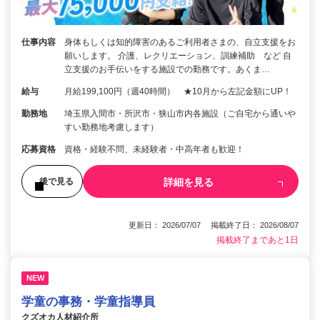
仕事内容
身体もしくは知的障害のあるご利用者さまの、自立支援をお
願いします。 介護、レクリエーション、訓練補助 など 自
立支援のお手伝いをする施設での勤務です。あくま…
給与
月給199,100円（週40時間） ★10月から左記金額にUP！
勤務地
埼玉県入間市・所沢市・狭山市内各施設（ご自宅から通いや
すい勤務地考慮します）
応募資格
資格・経験不問、未経験者・中高年者も歓迎！
詳細を見る
後で見る
更新日： 2026/07/07 掲載終了日： 2026/08/07
掲載終了まであと1日
NEW
学童の事務・学童指導員
クズオカ人材紹介所