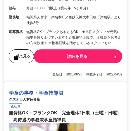
給与
月給230,000円以上（賞与年1.5ヶ月分）
勤務地
福岡県久留米市津福本町／西鉄天神大牟田線「津福駅」より
徒歩3分
応募資格
無資格OK・ブランクある方もOK ★男性スタッフが元気に
職場を盛り上げています！☆現在非正規で、正職員をお考え
の方大歓迎！ ☆接客経験を活かしているスタッフもい…
詳細を見る
後で見る
更新日： 2026/06/25 掲載終了日： 2027/04/02
学童の事務・学童指導員
クズオカ人材紹介所
正社員
無資格OK・ブランクOK 完全週休2日制（土曜・日曜）
高待遇の事務兼学童指導員