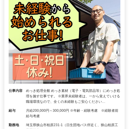
仕事内容
めっき処理全般 めっき素材（電子・電気部品等）にめっき処
理を施す仕事です。 ※業界未経験者は、一から覚えていける
職場環境なので、全くの未経験もご安心ください…
給与
月給200,000円～300,000円 ※年齢・経験考慮 ※経験者前
給与考慮
勤務地
埼玉県狭山市柏原231-1（日生団地バス停近く、狭山柏原工