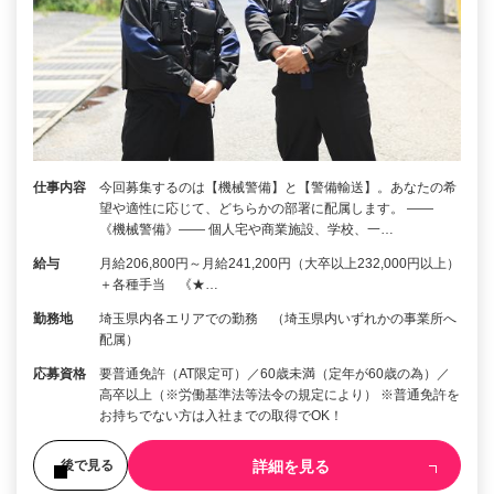
仕事内容
今回募集するのは【機械警備】と【警備輸送】。あなたの希
望や適性に応じて、どちらかの部署に配属します。 ――
《機械警備》―― 個人宅や商業施設、学校、一…
給与
月給206,800円～月給241,200円（大卒以上232,000円以上）
＋各種手当 《★…
勤務地
埼玉県内各エリアでの勤務 （埼玉県内いずれかの事業所へ
配属）
応募資格
要普通免許（AT限定可）／60歳未満（定年が60歳の為）／
高卒以上（※労働基準法等法令の規定により） ※普通免許を
お持ちでない方は入社までの取得でOK！
詳細を見る
後で見る