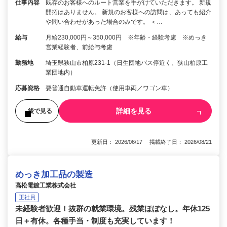
仕事内容
既存のお客様へのルート営業を手がけていただきます。 新規
開拓はありません。 新規のお客様への訪問は、あっても紹介
や問い合わせがあった場合のみです。 ＜…
給与
月給230,000円～350,000円 ※年齢・経験考慮 ※めっき
営業経験者、前給与考慮
勤務地
埼玉県狭山市柏原231-1（日生団地バス停近く、狭山柏原工
業団地内）
応募資格
要普通自動車運転免許（使用車両／ワゴン車）
詳細を見る
後で見る
更新日： 2026/06/17 掲載終了日： 2026/08/21
めっき加工品の製造
高松電鍍工業株式会社
正社員
未経験者歓迎！抜群の就業環境。残業ほぼなし。年休125
日＋有休。各種手当・制度も充実しています！