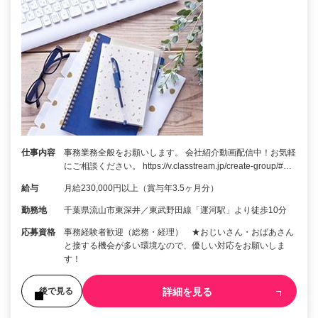
仕事内容
事務業務全般をお願いします。 会社紹介動画配信中！お気軽
にご相談ください。 https://v.classtream.jp/create-group/#…
給与
月給230,000円以上（賞与年3.5ヶ月分）
勤務地
千葉県流山市東深井／東武野田線「運河駅」より徒歩10分
応募資格
事務経験者歓迎（総務・経理） ★おじいさん・おばあさん
と接する機会が多い環境なので、優しい対応をお願いしま
す！
詳細を見る
後で見る