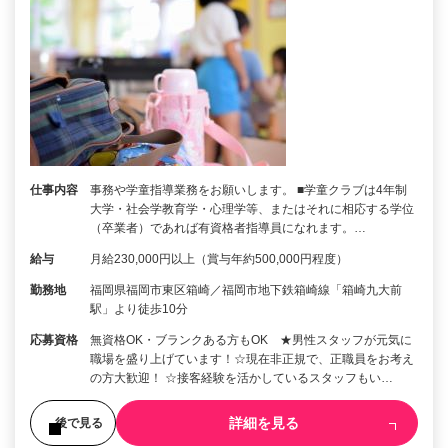
仕事内容
事務や学童指導業務をお願いします。 ■学童クラブは4年制
大学・社会学教育学・心理学等、またはそれに相応する学位
（卒業者）であれば有資格者指導員になれます。…
給与
月給230,000円以上（賞与年約500,000円程度）
勤務地
福岡県福岡市東区箱崎／福岡市地下鉄箱崎線「箱崎九大前
駅」より徒歩10分
応募資格
無資格OK・ブランクある方もOK ★男性スタッフが元気に
職場を盛り上げています！☆現在非正規で、正職員をお考え
の方大歓迎！ ☆接客経験を活かしているスタッフもい…
詳細を見る
後で見る