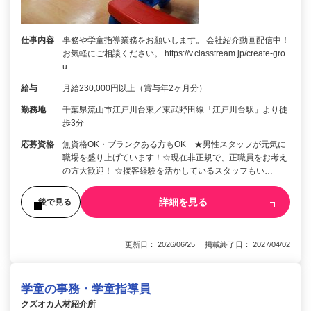
仕事内容
事務や学童指導業務をお願いします。 会社紹介動画配信中！
お気軽にご相談ください。 https://v.classtream.jp/create-gro
u…
給与
月給230,000円以上（賞与年2ヶ月分）
勤務地
千葉県流山市江戸川台東／東武野田線「江戸川台駅」より徒
歩3分
応募資格
無資格OK・ブランクある方もOK ★男性スタッフが元気に
職場を盛り上げています！☆現在非正規で、正職員をお考え
の方大歓迎！ ☆接客経験を活かしているスタッフもい…
詳細を見る
後で見る
更新日： 2026/06/25 掲載終了日： 2027/04/02
学童の事務・学童指導員
クズオカ人材紹介所