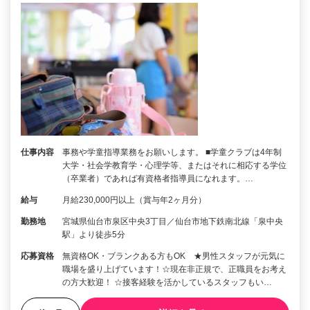
仕事内容
事務や学童指導業務をお願いします。 ■学童クラブは4年制
大学・社会学教育学・心理学等、またはそれに相応する学位
（卒業者）であれば有資格者指導員になれます。…
給与
月給230,000円以上（賞与年2ヶ月分）
勤務地
宮城県仙台市泉区中央3丁目／仙台市地下鉄南北線「泉中央
駅」より徒歩5分
応募資格
無資格OK・ブランクある方もOK ★男性スタッフが元気に
職場を盛り上げています！☆現在非正規で、正職員をお考え
の方大歓迎！ ☆接客経験を活かしているスタッフもい…