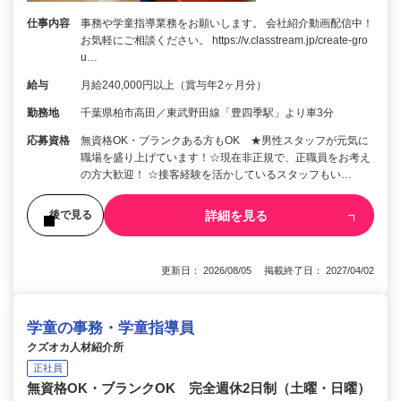
仕事内容
事務や学童指導業務をお願いします。 会社紹介動画配信中！
お気軽にご相談ください。 https://v.classtream.jp/create-gro
u…
給与
月給240,000円以上（賞与年2ヶ月分）
勤務地
千葉県柏市高田／東武野田線「豊四季駅」より車3分
応募資格
無資格OK・ブランクある方もOK ★男性スタッフが元気に
職場を盛り上げています！☆現在非正規で、正職員をお考え
の方大歓迎！ ☆接客経験を活かしているスタッフもい…
詳細を見る
後で見る
更新日： 2026/08/05 掲載終了日： 2027/04/02
学童の事務・学童指導員
クズオカ人材紹介所
正社員
無資格OK・ブランクOK 完全週休2日制（土曜・日曜）