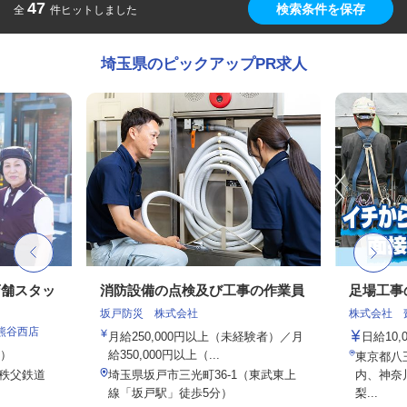
47
検索条件を保存
全
件ヒットしました
埼玉県のピックアップPR求人
店舗スタッ
消防設備の点検及び工事の作業員
足場工事
坂戸防災 株式会社
株式会社 
熊谷西店
月給250,000円以上（未経験者）／月
日給10,
定）
給350,000円以上（...
東京都八
（秩父鉄道
埼玉県坂戸市三光町36-1（東武東上
内、神奈
.
線「坂戸駅」徒歩5分）
梨...