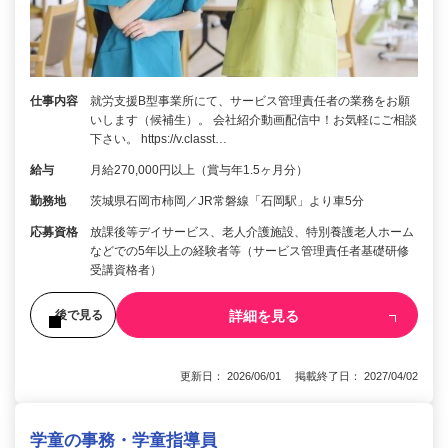
仕事内容
就労支援B型事業所にて、サービス管理責任者の業務をお願
いします（候補生）。 会社紹介動画配信中！お気軽にご相談
下さい。 https://v.classt…
給与
月給270,000円以上（賞与年1.5ヶ月分）
勤務地
茨城県石岡市柿岡／JR常磐線「石岡駅」より車5分
応募資格
放課後等デイサービス、老人介護施設、特別養護老人ホーム
などでの5年以上の経験者等（サービス管理責任者基礎研修
受講資格者）
詳細を見る
後で見る
更新日： 2026/06/01 掲載終了日： 2027/04/02
学童の事務・学童指導員