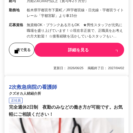
給与
月給230,000円以上（賞与年2ヶ月分）
勤務地
栃木県宇都宮市下栗町／JR宇都宮線・日光線・宇都宮ライト
レール「宇都宮駅」より車15分
応募資格
無資格OK・ブランクある方もOK ★男性スタッフが元気に
職場を盛り上げています！☆現在非正規で、正職員をお考え
の方大歓迎！ ☆接客経験を活かしているスタッフもい…
詳細を見る
後で見る
更新日： 2026/06/25 掲載終了日： 2027/04/02
2次救急病院の看護師
クズオカ人材紹介所
正社員
完全週休2日制 夜勤のみなどの働き方が可能です。お気
軽にご相談ください！