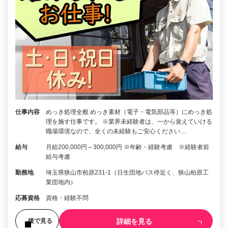
仕事内容
めっき処理全般 めっき素材（電子・電気部品等）にめっき処
理を施す仕事です。 ※業界未経験者は、一から覚えていける
職場環境なので、全くの未経験もご安心ください…
給与
月給200,000円～300,000円 ※年齢・経験考慮 ※経験者前
給与考慮
勤務地
埼玉県狭山市柏原231-1（日生団地バス停近く、狭山柏原工
業団地内）
応募資格
資格・経験不問
詳細を見る
後で見る