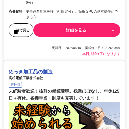
0分）
応募資格
要普通自動車免許（AT限定可）、簡単なPCの基本操作がで
きる方
詳細を見る
後で見る
更新日： 2026/06/10 掲載終了日： 2026/08/07
本日掲載終了になります
めっき加工品の製造
高松電鍍工業株式会社
正社員
未経験者歓迎！抜群の就業環境。残業ほぼなし。年休125
日＋有休。各種手当・制度も充実しています！