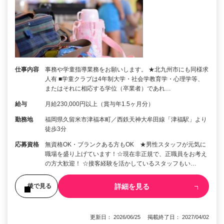
仕事内容
事務や学童指導業務をお願いします。 ★北九州市にも同様求
人有 ■学童クラブは4年制大学・社会学教育学・心理学等、
またはそれに相応する学位（卒業者）であれ…
給与
月給230,000円以上（賞与年1.5ヶ月分）
勤務地
福岡県久留米市津福本町／西鉄天神大牟田線「津福駅」より
徒歩3分
応募資格
無資格OK・ブランクある方もOK ★男性スタッフが元気に
職場を盛り上げています！☆現在非正規で、正職員をお考え
の方大歓迎！ ☆接客経験を活かしているスタッフもい…
詳細を見る
後で見る
更新日： 2026/06/25 掲載終了日： 2027/04/02