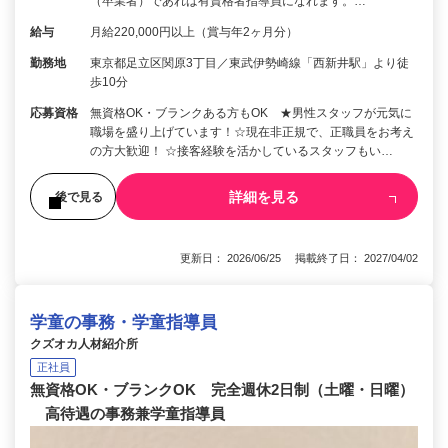
（卒業者）であれば有資格者指導員になれます。…
給与
月給220,000円以上（賞与年2ヶ月分）
勤務地
東京都足立区関原3丁目／東武伊勢崎線「西新井駅」より徒
歩10分
応募資格
無資格OK・ブランクある方もOK ★男性スタッフが元気に
職場を盛り上げています！☆現在非正規で、正職員をお考え
の方大歓迎！ ☆接客経験を活かしているスタッフもい…
詳細を見る
後で見る
更新日： 2026/06/25 掲載終了日： 2027/04/02
学童の事務・学童指導員
クズオカ人材紹介所
正社員
無資格OK・ブランクOK 完全週休2日制（土曜・日曜）
高待遇の事務兼学童指導員