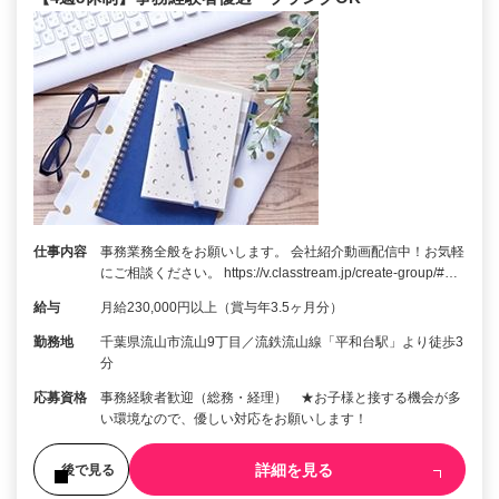
仕事内容
事務業務全般をお願いします。 会社紹介動画配信中！お気軽
にご相談ください。 https://v.classtream.jp/create-group/#…
給与
月給230,000円以上（賞与年3.5ヶ月分）
勤務地
千葉県流山市流山9丁目／流鉄流山線「平和台駅」より徒歩3
分
応募資格
事務経験者歓迎（総務・経理） ★お子様と接する機会が多
い環境なので、優しい対応をお願いします！
詳細を見る
後で見る