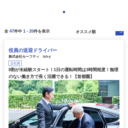
47
1
-
20
全
件中
件を表示
役員の送迎ドライバー
株式会社セーフティ /sh-y
正社員
8割が未経験スタート！1日の運転時間は3時間程度！無理
のない働き方で長く活躍できる！【首都圏】