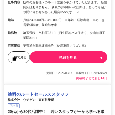
仕事内容
既存のお客様へのルート営業を手がけていただきます。 新規
開拓はありません。 新規のお客様への訪問は、あっても紹介
や問い合わせがあった場合のみです。 ＜…
給与
月給230,000円～350,000円 ※年齢・経験考慮 ※めっき
営業経験者、前給与考慮
勤務地
埼玉県狭山市柏原231-1（日生団地バス停近く、狭山柏原工
業団地内）
応募資格
要普通自動車運転免許（使用車両／ワゴン車）
詳細を見る
後で見る
更新日： 2026/06/17 掲載終了日： 2026/08/21
掲載終了まであと14日
塗料のルートセールススタッフ
株式会社 ウチゲン 東京営業所
正社員
20代から30代活躍中！ 若いスタッフが一から学べる環