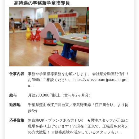
高待遇の事務兼学童指導員
仕事内容
事務や学童指導業務をお願いします。 会社紹介動画配信中！
お気軽にご相談ください。 https://v.classtream.jp/create-gro
u…
給与
月給230,000円以上（賞与年2ヶ月分）
勤務地
千葉県流山市江戸川台東／東武野田線「江戸川台駅」より徒
歩3分
応募資格
無資格OK・ブランクある方もOK ★男性スタッフが元気に
職場を盛り上げています！☆現在非正規で、正職員をお考え
の方大歓迎！ ☆接客経験を活かしているスタッフもい…