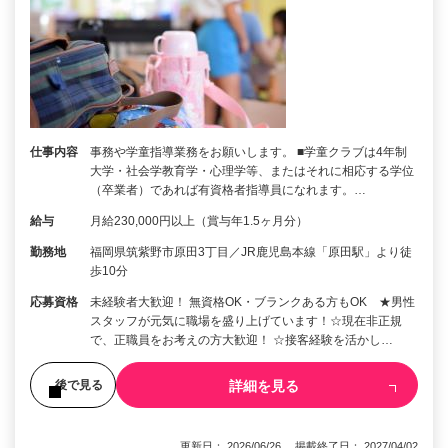
仕事内容
事務や学童指導業務をお願いします。 ■学童クラブは4年制
大学・社会学教育学・心理学等、またはそれに相応する学位
（卒業者）であれば有資格者指導員になれます。…
給与
月給230,000円以上（賞与年1.5ヶ月分）
勤務地
福岡県筑紫野市原田3丁目／JR鹿児島本線「原田駅」より徒
歩10分
応募資格
未経験者大歓迎！ 無資格OK・ブランクある方もOK ★男性
スタッフが元気に職場を盛り上げています！☆現在非正規
で、正職員をお考えの方大歓迎！ ☆接客経験を活かし…
詳細を見る
後で見る
更新日： 2026/06/26 掲載終了日： 2027/04/02