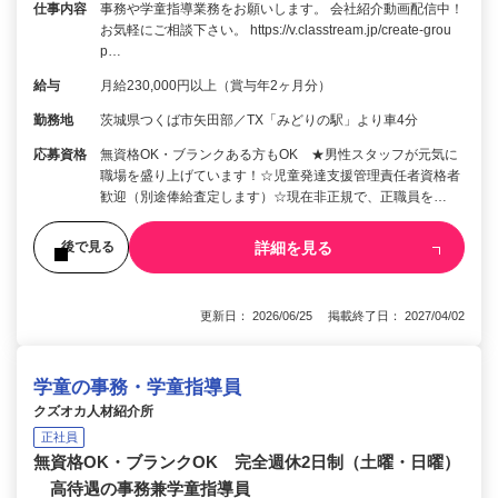
仕事内容
事務や学童指導業務をお願いします。 会社紹介動画配信中！
お気軽にご相談下さい。 https://v.classtream.jp/create-grou
p…
給与
月給230,000円以上（賞与年2ヶ月分）
勤務地
茨城県つくば市矢田部／TX「みどりの駅」より車4分
応募資格
無資格OK・ブランクある方もOK ★男性スタッフが元気に
職場を盛り上げています！☆児童発達支援管理責任者資格者
歓迎（別途俸給査定します）☆現在非正規で、正職員を…
詳細を見る
後で見る
更新日： 2026/06/25 掲載終了日： 2027/04/02
学童の事務・学童指導員
クズオカ人材紹介所
正社員
無資格OK・ブランクOK 完全週休2日制（土曜・日曜）
高待遇の事務兼学童指導員