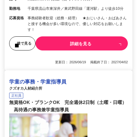
勤務地
千葉県流山市東深井／東武野田線「運河駅」より徒歩10分
応募資格
事務経験者歓迎（総務・経理） ★おじいさん・おばあさん
と接する機会が多い環境なので、優しい対応をお願いしま
す！
詳細を見る
後で見る
更新日： 2026/06/19 掲載終了日： 2027/04/02
学童の事務・学童指導員
クズオカ人材紹介所
正社員
無資格OK・ブランクOK 完全週休2日制（土曜・日曜）
高待遇の事務兼学童指導員