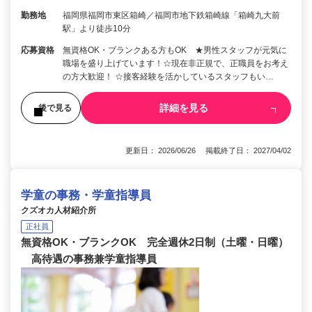
勤務地
福岡県福岡市東区箱崎／福岡市地下鉄箱崎線「箱崎九大前
駅」より徒歩10分
応募資格
無資格OK・ブランクある方もOK ★男性スタッフが元気に
職場を盛り上げています！☆現在非正規で、正職員をお考え
の方大歓迎！ ☆接客経験を活かしているスタッフもい…
詳細を見る
後で見る
更新日： 2026/06/26 掲載終了日： 2027/04/02
学童の事務・学童指導員
クズオカ人材紹介所
正社員
無資格OK・ブランクOK 完全週休2日制（土曜・日曜）
高待遇の事務兼学童指導員