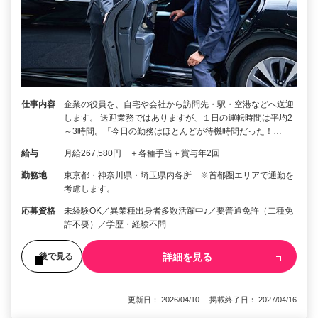
仕事内容
企業の役員を、自宅や会社から訪問先・駅・空港などへ送迎
します。 送迎業務ではありますが、１日の運転時間は平均2
～3時間。「今日の勤務はほとんどが待機時間だった！…
給与
月給267,580円 ＋各種手当＋賞与年2回
勤務地
東京都・神奈川県・埼玉県内各所 ※首都圏エリアで通勤を
考慮します。
応募資格
未経験OK／異業種出身者多数活躍中♪／要普通免許（二種免
許不要）／学歴・経験不問
詳細を見る
後で見る
更新日： 2026/04/10 掲載終了日： 2027/04/16