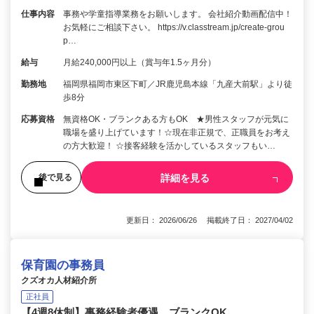
仕事内容
事務や学童指導業務をお願いします。 会社紹介動画配信中！
お気軽にご相談下さい。 https://v.classtream.jp/create-grou
p…
給与
月給240,000円以上（賞与年1.5ヶ月分）
勤務地
福岡県福岡市東区下町／JR鹿児島本線「九産大前駅」より徒
歩8分
応募資格
無資格OK・ブランクある方もOK ★男性スタッフが元気に
職場を盛り上げています！☆現在非正規で、正職員をお考え
の方大歓迎！ ☆接客経験を活かしているスタッフもい…
詳細を見る
後で見る
更新日： 2026/06/26 掲載終了日： 2027/04/02
保育園の事務員
クズオカ人材紹介所
正社員
【4週8休制】事務経験者優遇 ブランクOK