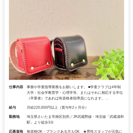
仕事内容
事務や学童指導業務をお願いします。 ■学童クラブは4年制
大学・社会学教育学・心理学等、またはそれに相応する学位
（卒業者）であれば有資格者指導員になれます。…
給与
月給220,000円以上（賞与年2ヶ月分）
勤務地
埼玉県さいたま市南区別所／JR武蔵野線・埼京線「武蔵浦和
駅」より徒歩3分
応募資格
無資格OK・ブランクある方もOK ★男性スタッフが元気に