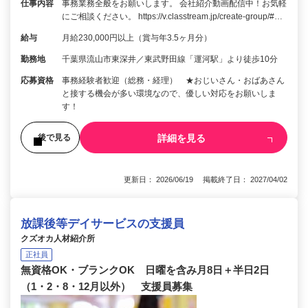
仕事内容
事務業務全般をお願いします。 会社紹介動画配信中！お気軽
にご相談ください。 https://v.classtream.jp/create-group/#…
給与
月給230,000円以上（賞与年3.5ヶ月分）
勤務地
千葉県流山市東深井／東武野田線「運河駅」より徒歩10分
応募資格
事務経験者歓迎（総務・経理） ★おじいさん・おばあさん
と接する機会が多い環境なので、優しい対応をお願いしま
す！
詳細を見る
後で見る
更新日： 2026/06/19 掲載終了日： 2027/04/02
放課後等デイサービスの支援員
クズオカ人材紹介所
正社員
無資格OK・ブランクOK 日曜を含み月8日＋半日2日
（1・2・8・12月以外） 支援員募集