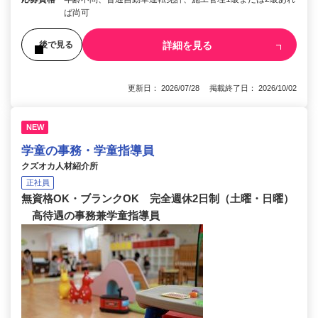
ば尚可
詳細を見る
後で見る
更新日： 2026/07/28 掲載終了日： 2026/10/02
NEW
学童の事務・学童指導員
クズオカ人材紹介所
正社員
無資格OK・ブランクOK 完全週休2日制（土曜・日曜）
高待遇の事務兼学童指導員