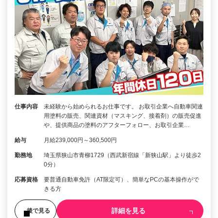
仕事内容
未経験から始められるお仕事です。 お取引企業へ自動車関連
用塗料の販売、関連資材（マスキング、接着剤）の販売促進
や、提供商品の塗料のアフターフォロー、お取引企業…
給与
月給239,000円～360,500円
勤務地
埼玉県狭山市青柳1729（西武新宿線「新狭山駅」より徒歩2
0分）
応募資格
要普通自動車免許（AT限定可）、簡単なPCの基本操作がで
きる方
詳細を見る
後で見る