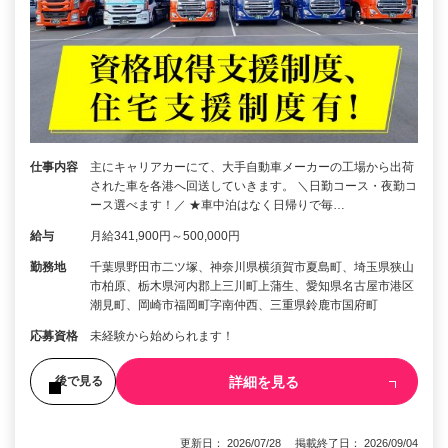
仕事内容
主にキャリアカーにて、大手自動車メーカーの工場から出荷
された車を各港へ回送していきます。 ＼日勤コース・夜勤コ
ース選べます！／ ★車中泊はなく日帰りで毎…
給与
月給341,900円～500,000円
勤務地
千葉県野田市二ツ塚、神奈川県横須賀市夏島町、埼玉県狭山
市柏原、栃木県河内郡上三川町上蒲生、愛知県名古屋市港区
潮見町、岡崎市福岡町字南仲西、三重県鈴鹿市国府町
応募資格
未経験から始められます！
詳細を見る
後で見る
更新日： 2026/07/28 掲載終了日： 2026/09/04