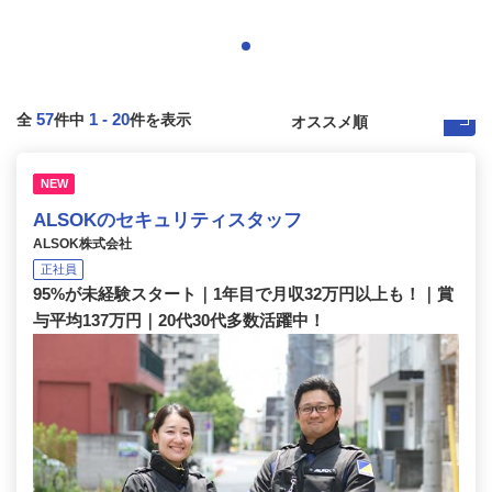
57
1
-
20
全
件中
件を表示
NEW
ALSOKのセキュリティスタッフ
ALSOK株式会社
正社員
95%が未経験スタート｜1年目で月収32万円以上も！｜賞
与平均137万円｜20代30代多数活躍中！