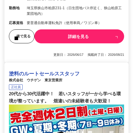
勤務地
埼玉県狭山市柏原231-1（日生団地バス停近く、狭山柏原工
業団地内）
応募資格
要普通自動車運転免許（使用車両／ワゴン車）
詳細を見る
後で見る
更新日： 2026/06/17 掲載終了日： 2026/08/21
塗料のルートセールススタッフ
株式会社 ウチゲン 東京営業所
正社員
20代から30代活躍中！ 若いスタッフが一から学べる環
境が整っています。 畑違いの未経験者も大歓迎！