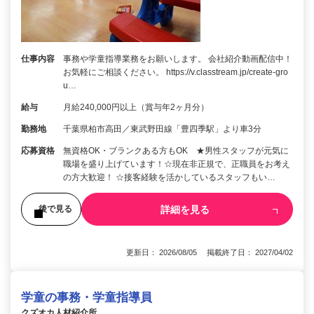
仕事内容
事務や学童指導業務をお願いします。 会社紹介動画配信中！
お気軽にご相談ください。 https://v.classtream.jp/create-gro
u…
給与
月給240,000円以上（賞与年2ヶ月分）
勤務地
千葉県柏市高田／東武野田線「豊四季駅」より車3分
応募資格
無資格OK・ブランクある方もOK ★男性スタッフが元気に
職場を盛り上げています！☆現在非正規で、正職員をお考え
の方大歓迎！ ☆接客経験を活かしているスタッフもい…
詳細を見る
後で見る
更新日： 2026/08/05 掲載終了日： 2027/04/02
学童の事務・学童指導員
クズオカ人材紹介所