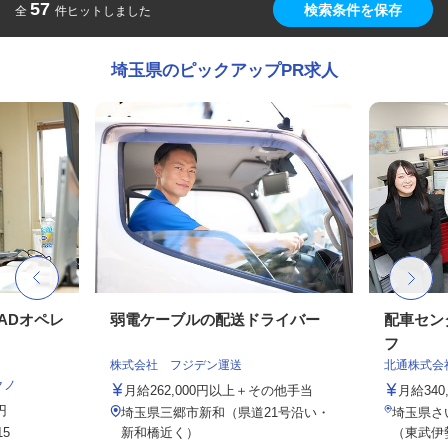
57
検索条件を保存
全
件ヒットしました
埼玉県のピックアップPR求人
ADオペレ
弱電ケーブルの配送ドライバー
配車セン
フ
株式会社 フジデン運送
北通株式会
クノ
月給262,000円以上＋その他手当
月給340
円
埼玉県三郷市新和（県道21号沿い・
埼玉県さい
5
新和橋近く）
（東武伊