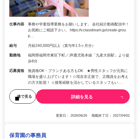
仕事内容
事務や学童指導業務をお願いします。 会社紹介動画配信中！
お気軽にご相談下さい。 https://v.classtream.jp/create-grou
p…
給与
月給240,000円以上（賞与年1.5ヶ月分）
勤務地
福岡県福岡市東区下町／JR鹿児島本線「九産大前駅」より徒
歩8分
応募資格
無資格OK・ブランクある方もOK ★男性スタッフが元気に
職場を盛り上げています！☆現在非正規で、正職員をお考え
の方大歓迎！ ☆接客経験を活かしているスタッフもい…
詳細を見る
後で見る
更新日： 2026/06/26 掲載終了日： 2027/04/02
保育園の事務員