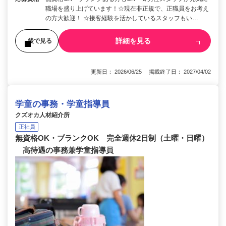
職場を盛り上げています！☆現在非正規で、正職員をお考え
の方大歓迎！ ☆接客経験を活かしているスタッフもい…
詳細を見る
後で見る
更新日： 2026/06/25 掲載終了日： 2027/04/02
学童の事務・学童指導員
クズオカ人材紹介所
正社員
無資格OK・ブランクOK 完全週休2日制（土曜・日曜）
高待遇の事務兼学童指導員