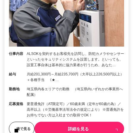
仕事内容
ALSOKを契約するお客様先を訪問し、防犯カメラやセンサー
といったセキュリティシステムを設置します。といっても、
設置工事自体は基本的に協力業者が行うため、あなた…
給与
月給201,300円～月給235,700円（大卒以上226,500円以上）
＋各種手当 《★…
勤務地
埼玉県内各エリアでの勤務 （埼玉県内いずれかの事業所へ
配属）
応募資格
要普通免許（AT限定可）／60歳未満（定年が60歳の為）／
高卒以上（※労働基準法等法令の規定により） ※普通免許を
お持ちでない方は入社までの取得でOK！
詳細を見る
後で見る