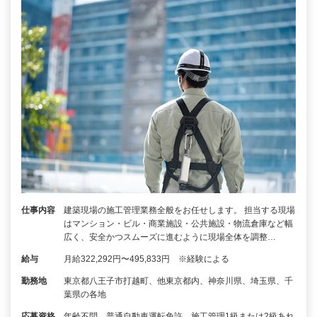
仕事内容
建築現場の施工管理業務全般をお任せします。 担当する現場
はマンション・ビル・商業施設・公共施設・物流倉庫など幅
広く、安全かつスムーズに進むように現場全体を調整…
給与
月給322,292円〜495,833円 ※経験による
勤務地
東京都八王子市打越町、他東京都内、神奈川県、埼玉県、千
葉県の各地
応募資格
年齢不問、普通自動車運転免許、施工管理1級または2級あれ