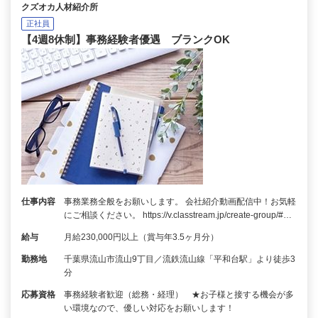
クズオカ人材紹介所
正社員
【4週8休制】事務経験者優遇 ブランクOK
仕事内容
事務業務全般をお願いします。 会社紹介動画配信中！お気軽
にご相談ください。 https://v.classtream.jp/create-group/#…
給与
月給230,000円以上（賞与年3.5ヶ月分）
勤務地
千葉県流山市流山9丁目／流鉄流山線「平和台駅」より徒歩3
分
応募資格
事務経験者歓迎（総務・経理） ★お子様と接する機会が多
い環境なので、優しい対応をお願いします！