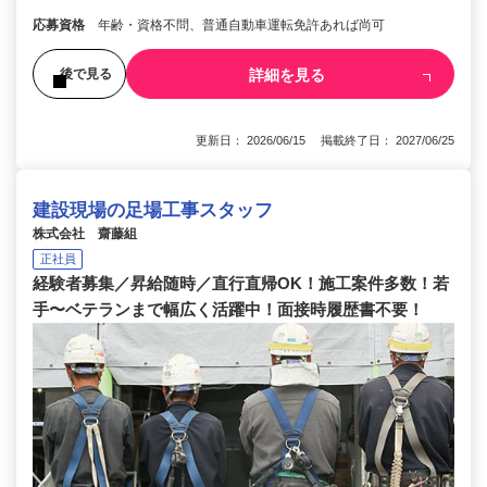
応募資格
年齢・資格不問、普通自動車運転免許あれば尚可
詳細を見る
後で見る
更新日： 2026/06/15 掲載終了日： 2027/06/25
建設現場の足場工事スタッフ
株式会社 齋藤組
正社員
経験者募集／昇給随時／直行直帰OK！施工案件多数！若
手〜ベテランまで幅広く活躍中！面接時履歴書不要！