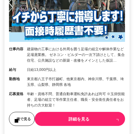
仕事内容
建築物の工事における外周を囲う足場の組立や解体作業など
足場鳶業務。 ゼネコン・ビルダーの一次下請けとして、集合
住宅、公共施設などの新築・改修をメインとした仮設…
給与
日給13,000円以上
勤務地
東京都八王子市打越町、他東京都内、神奈川県、千葉県、埼
玉県、山梨県、静岡県 各地
応募資格
年齢・資格不問、普通自動車運転免許あれば尚可 ※玉掛技能
者、足場の組立て等作業主任者、職長・安全衛生責任者をお
持ちの方大歓迎！
詳細を見る
後で見る