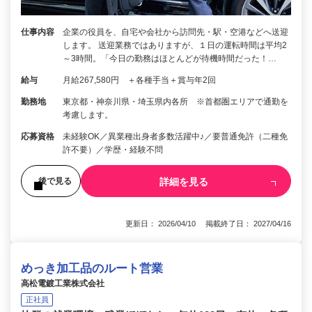
仕事内容
企業の役員を、自宅や会社から訪問先・駅・空港などへ送迎
します。 送迎業務ではありますが、１日の運転時間は平均2
～3時間。「今日の勤務はほとんどが待機時間だった！…
給与
月給267,580円 ＋各種手当＋賞与年2回
勤務地
東京都・神奈川県・埼玉県内各所 ※首都圏エリアで通勤を
考慮します。
応募資格
未経験OK／異業種出身者多数活躍中♪／要普通免許（二種免
許不要）／学歴・経験不問
詳細を見る
後で見る
更新日： 2026/04/10 掲載終了日： 2027/04/16
めっき加工品のルート営業
高松電鍍工業株式会社
正社員