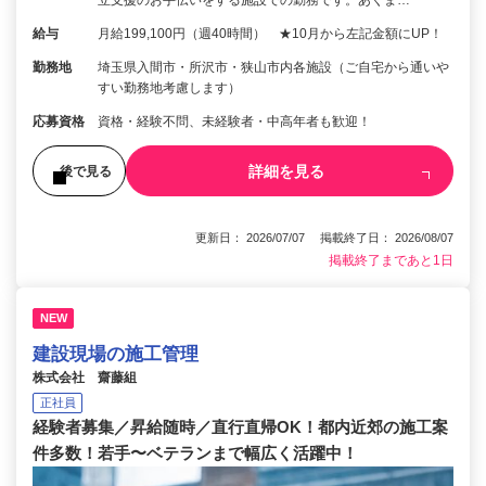
立支援のお手伝いをする施設での勤務です。あくま…
給与
月給199,100円（週40時間） ★10月から左記金額にUP！
勤務地
埼玉県入間市・所沢市・狭山市内各施設（ご自宅から通いや
すい勤務地考慮します）
応募資格
資格・経験不問、未経験者・中高年者も歓迎！
詳細を見る
後で見る
更新日： 2026/07/07 掲載終了日： 2026/08/07
掲載終了まであと1日
NEW
建設現場の施工管理
株式会社 齋藤組
正社員
経験者募集／昇給随時／直行直帰OK！都内近郊の施工案
件多数！若手〜ベテランまで幅広く活躍中！