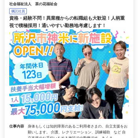
社会福祉法人 茶の花福祉会
嘱託社員
資格・経験不問！異業種からの転職組も大歓迎！人柄重
視で積極採用！通いやすい勤務地考慮します！
仕事内容
身体もしくは知的障害のあるご利用者さまの、自立支援をお
願いします。 介護、レクリエーション、訓練補助 など 自