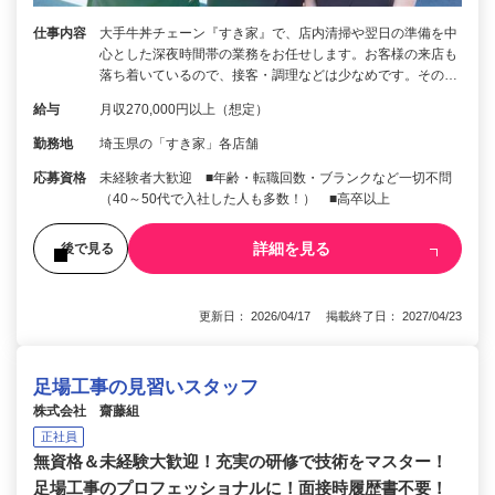
仕事内容
大手牛丼チェーン『すき家』で、店内清掃や翌日の準備を中
心とした深夜時間帯の業務をお任せします。お客様の来店も
落ち着いているので、接客・調理などは少なめです。その…
給与
月収270,000円以上（想定）
勤務地
埼玉県の「すき家」各店舗
応募資格
未経験者大歓迎 ■年齢・転職回数・ブランクなど一切不問
（40～50代で入社した人も多数！） ■高卒以上
詳細を見る
後で見る
更新日： 2026/04/17 掲載終了日： 2027/04/23
足場工事の見習いスタッフ
株式会社 齋藤組
正社員
無資格＆未経験大歓迎！充実の研修で技術をマスター！
足場工事のプロフェッショナルに！面接時履歴書不要！