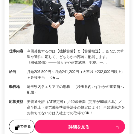
仕事内容
今回募集するのは【機械警備】と【警備輸送】。あなたの希
望や適性に応じて、どちらかの部署に配属します。 ――
《機械警備》―― 個人宅や商業施設、学校、一…
給与
月給206,800円～月給241,200円（大卒以上232,000円以上）
＋各種手当 《★…
勤務地
埼玉県内各エリアでの勤務 （埼玉県内いずれかの事業所へ
配属）
応募資格
要普通免許（AT限定可）／60歳未満（定年が60歳の為）／
高卒以上（※労働基準法等法令の規定により） ※普通免許を
お持ちでない方は入社までの取得でOK！
詳細を見る
後で見る