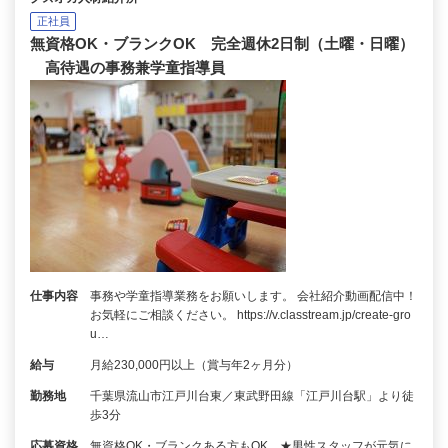
正社員
無資格OK・ブランクOK 完全週休2日制（土曜・日曜）
高待遇の事務兼学童指導員
仕事内容
事務や学童指導業務をお願いします。 会社紹介動画配信中！
お気軽にご相談ください。 https://v.classtream.jp/create-gro
u…
給与
月給230,000円以上（賞与年2ヶ月分）
勤務地
千葉県流山市江戸川台東／東武野田線「江戸川台駅」より徒
歩3分
応募資格
無資格OK・ブランクある方もOK ★男性スタッフが元気に