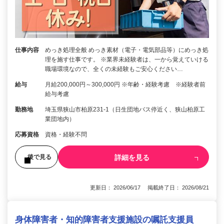
仕事内容
めっき処理全般 めっき素材（電子・電気部品等）にめっき処
理を施す仕事です。 ※業界未経験者は、一から覚えていける
職場環境なので、全くの未経験もご安心ください…
給与
月給200,000円～300,000円 ※年齢・経験考慮 ※経験者前
給与考慮
勤務地
埼玉県狭山市柏原231-1（日生団地バス停近く、狭山柏原工
業団地内）
応募資格
資格・経験不問
詳細を見る
後で見る
更新日： 2026/06/17 掲載終了日： 2026/08/21
身体障害者・知的障害者支援施設の嘱託支援員