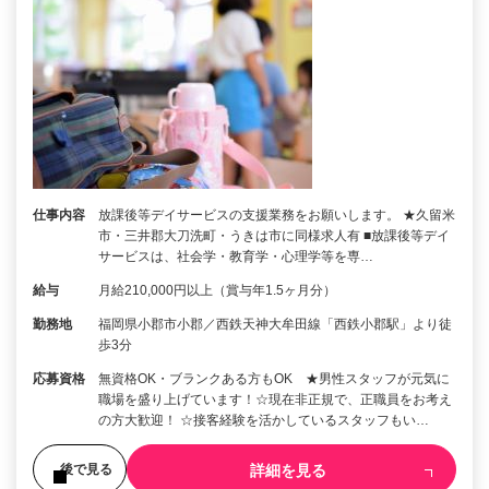
仕事内容
放課後等デイサービスの支援業務をお願いします。 ★久留米
市・三井郡大刀洗町・うきは市に同様求人有 ■放課後等デイ
サービスは、社会学・教育学・心理学等を専…
給与
月給210,000円以上（賞与年1.5ヶ月分）
勤務地
福岡県小郡市小郡／西鉄天神大牟田線「西鉄小郡駅」より徒
歩3分
応募資格
無資格OK・ブランクある方もOK ★男性スタッフが元気に
職場を盛り上げています！☆現在非正規で、正職員をお考え
の方大歓迎！ ☆接客経験を活かしているスタッフもい…
詳細を見る
後で見る