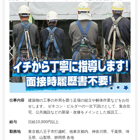
仕事内容
建築物の工事の外周を囲う足場の組立や解体作業などをお任
せします。 ゼネコン・ビルダーの一次下請けとして、集合住
宅、公共施設などの新築・改修をメインとした仮設工…
給与
日給10,000円以上
勤務地
東京都八王子市打越町、他東京都内、神奈川県、千葉県、埼
玉県、山梨県、静岡県 各地