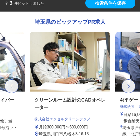
3
検索条件を保存
全
件ヒットしました
埼玉県のピックアップPR求人
ライバー
クリーンルーム設計のCADオペレ
4t平ゲ
株式会社 
ーター
日給16
株式会社エクセルクリーンテクノ
の他手当
歩合給支
月給300,000円〜500,000円
1号沿い・
埼玉県戸田
埼玉県川口市八幡木3-16-15
線「北戸田