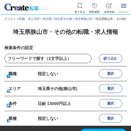
後で見る
閲覧履歴
会員登録
メニュー
クリエイト転職・求人TOP
＞
埼玉県
＞
埼玉県その他
＞
埼玉県狭山市
＞
埼玉県狭山市・その他の転
埼玉県狭山市・その他の転職・求人情報
検索条件の設定
絞り込む
職種
指定しない
選択
エリア
埼玉県その他(狭山市)
選択
条件
日給 13000円以上
選択
業種
指定しない
選択