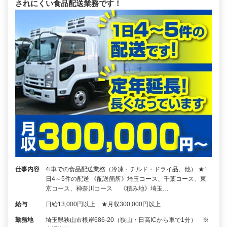
されにくい食品配送業務です！
仕事内容
4t車での食品配送業務（冷凍・チルド・ドライ品、他） ★1
日4～5件の配送 《配送箇所》埼玉コース、千葉コース、東
京コース、神奈川コース 《積み地》埼玉…
給与
日給13,000円以上 ★月収300,000円以上
勤務地
埼玉県狭山市根岸686-20（狭山・日高ICから車で1分） ※