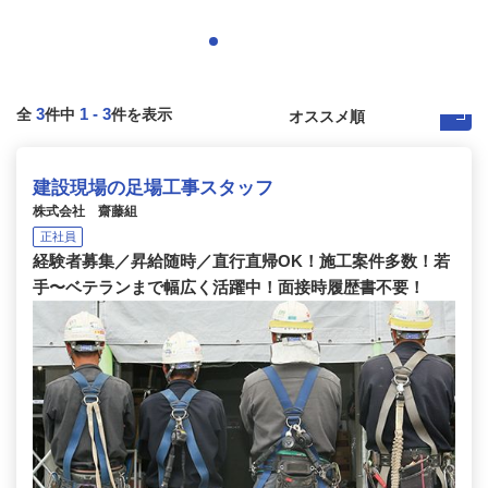
3
1
-
3
全
件中
件を表示
建設現場の足場工事スタッフ
株式会社 齋藤組
正社員
経験者募集／昇給随時／直行直帰OK！施工案件多数！若
手〜ベテランまで幅広く活躍中！面接時履歴書不要！