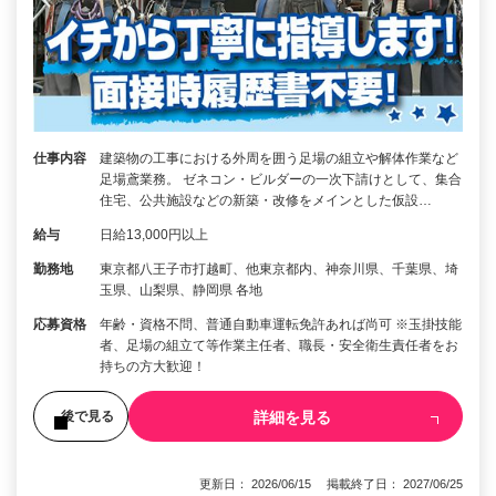
仕事内容
建築物の工事における外周を囲う足場の組立や解体作業など
足場鳶業務。 ゼネコン・ビルダーの一次下請けとして、集合
住宅、公共施設などの新築・改修をメインとした仮設…
給与
日給13,000円以上
勤務地
東京都八王子市打越町、他東京都内、神奈川県、千葉県、埼
玉県、山梨県、静岡県 各地
応募資格
年齢・資格不問、普通自動車運転免許あれば尚可 ※玉掛技能
者、足場の組立て等作業主任者、職長・安全衛生責任者をお
持ちの方大歓迎！
詳細を見る
後で見る
更新日： 2026/06/15 掲載終了日： 2027/06/25