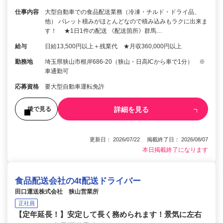
仕事内容
大型自動車での食品配送業務（冷凍・チルド・ドライ品、
他） パレット積みがほとんどなので積み込みもラクに出来ま
す！ ★1日1件の配送 《配送箇所》群馬…
給与
日給13,500円以上＋残業代 ★月収360,000円以上
勤務地
埼玉県狭山市根岸686-20（狭山・日高ICから車で1分） ※
車通勤可
応募資格
要大型自動車運転免許
詳細を見る
後で見る
更新日： 2026/07/22 掲載終了日： 2026/08/07
本日掲載終了になります
食品配送会社の4t配送ドライバー
田口運送株式会社 狭山営業所
正社員
【定年延長！】安定して長く務められます！景気に左右