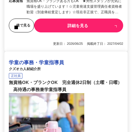
応募資格
無資格OK・ブランクある方もOK ★男性スタッフが元気に
職場を盛り上げています！☆児童発達支援管理責任者資格者
歓迎（別途俸給査定します）☆現在非正規で、正職員を…
詳細を見る
後で見る
更新日： 2026/06/25 掲載終了日： 2027/04/02
学童の事務・学童指導員
クズオカ人材紹介所
正社員
無資格OK・ブランクOK 完全週休2日制（土曜・日曜）
高待遇の事務兼学童指導員