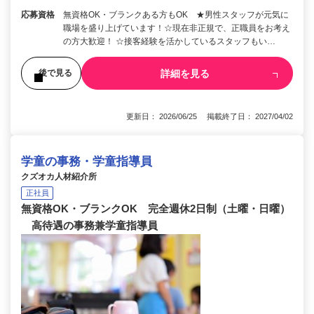
応募資格
無資格OK・ブランクある方もOK ★男性スタッフが元気に
職場を盛り上げています！☆現在非正規で、正職員をお考え
の方大歓迎！ ☆接客経験を活かしているスタッフもい…
詳細を見る
後で見る
更新日： 2026/06/25 掲載終了日： 2027/04/02
学童の事務・学童指導員
クズオカ人材紹介所
正社員
無資格OK・ブランクOK 完全週休2日制（土曜・日曜）
高待遇の事務兼学童指導員