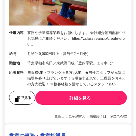
仕事内容
事務や学童指導業務をお願いします。 会社紹介動画配信中！
お気軽にご相談ください。 https://v.classtream.jp/create-gro
u…
給与
月給240,000円以上（賞与年2ヶ月分）
勤務地
千葉県柏市高田／東武野田線「豊四季駅」より車3分
応募資格
無資格OK・ブランクある方もOK ★男性スタッフが元気に
職場を盛り上げています！☆現在非正規で、正職員をお考え
の方大歓迎！ ☆接客経験を活かしているスタッフもい…
詳細を見る
後で見る
更新日： 2026/08/05 掲載終了日： 2027/04/02
学童の事務・学童指導員