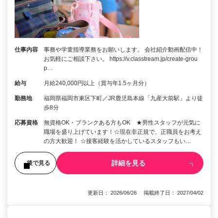
仕事内容
事務や学童指導業務をお願いします。 会社紹介動画配信中！
お気軽にご相談下さい。 https://v.classtream.jp/create-grou
p…
給与
月給240,000円以上（賞与年1.5ヶ月分）
勤務地
福岡県福岡市東区下町／JR鹿児島本線「九産大前駅」より徒
歩8分
応募資格
無資格OK・ブランクある方もOK ★男性スタッフが元気に
職場を盛り上げています！☆現在非正規で、正職員をお考え
の方大歓迎！ ☆接客経験を活かしているスタッフもい…
詳細を見る
後で見る
更新日： 2026/06/26 掲載終了日： 2027/04/02