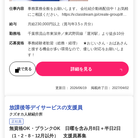
仕事内容
事務業務全般をお願いします。 会社紹介動画配信中！お気軽
にご相談ください。 https://v.classtream.jp/create-group/#…
給与
月給230,000円以上（賞与年3.5ヶ月分）
勤務地
千葉県流山市東深井／東武野田線「運河駅」より徒歩10分
応募資格
事務経験者歓迎（総務・経理） ★おじいさん・おばあさん
と接する機会が多い環境なので、優しい対応をお願いしま
す！
詳細を見る
後で見る
更新日： 2026/06/19 掲載終了日： 2027/04/02
放課後等デイサービスの支援員
クズオカ人材紹介所
正社員
無資格OK・ブランクOK 日曜を含み月8日＋半日2日
（1・2・8・12月以外） 支援員募集