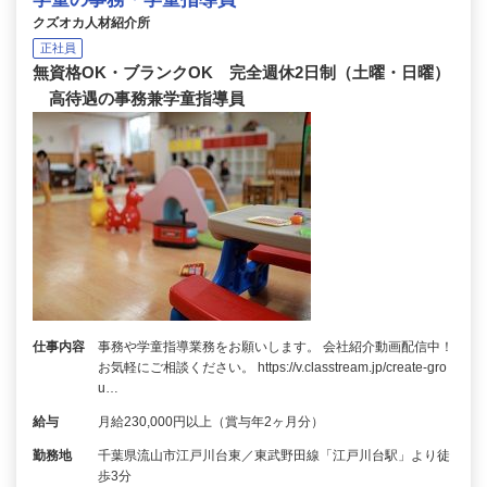
クズオカ人材紹介所
正社員
無資格OK・ブランクOK 完全週休2日制（土曜・日曜）
高待遇の事務兼学童指導員
仕事内容
事務や学童指導業務をお願いします。 会社紹介動画配信中！
お気軽にご相談ください。 https://v.classtream.jp/create-gro
u…
給与
月給230,000円以上（賞与年2ヶ月分）
勤務地
千葉県流山市江戸川台東／東武野田線「江戸川台駅」より徒
歩3分