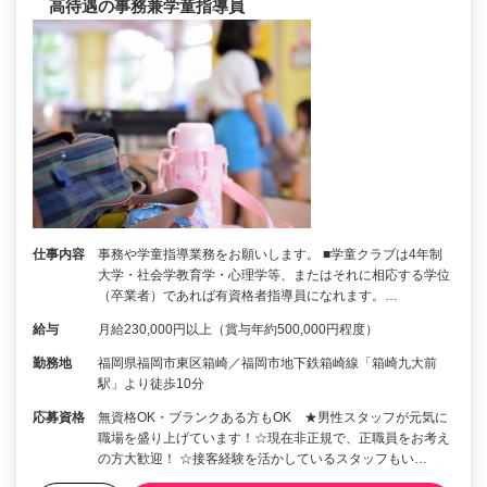
高待遇の事務兼学童指導員
仕事内容
事務や学童指導業務をお願いします。 ■学童クラブは4年制
大学・社会学教育学・心理学等、またはそれに相応する学位
（卒業者）であれば有資格者指導員になれます。…
給与
月給230,000円以上（賞与年約500,000円程度）
勤務地
福岡県福岡市東区箱崎／福岡市地下鉄箱崎線「箱崎九大前
駅」より徒歩10分
応募資格
無資格OK・ブランクある方もOK ★男性スタッフが元気に
職場を盛り上げています！☆現在非正規で、正職員をお考え
の方大歓迎！ ☆接客経験を活かしているスタッフもい…