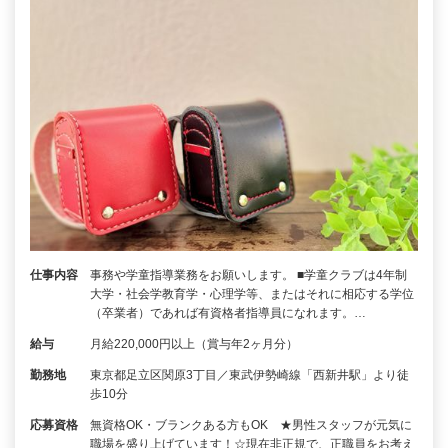
仕事内容
事務や学童指導業務をお願いします。 ■学童クラブは4年制
大学・社会学教育学・心理学等、またはそれに相応する学位
（卒業者）であれば有資格者指導員になれます。…
給与
月給220,000円以上（賞与年2ヶ月分）
勤務地
東京都足立区関原3丁目／東武伊勢崎線「西新井駅」より徒
歩10分
応募資格
無資格OK・ブランクある方もOK ★男性スタッフが元気に
職場を盛り上げています！☆現在非正規で、正職員をお考え