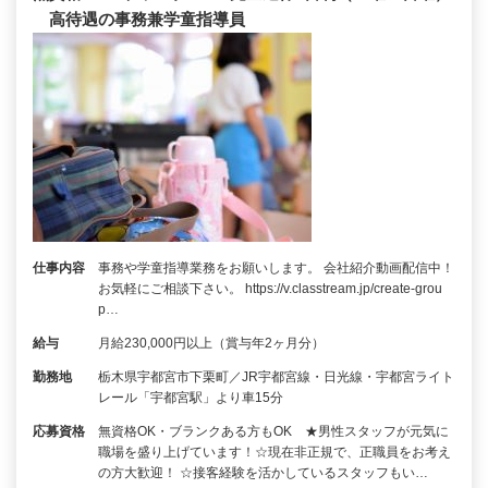
高待遇の事務兼学童指導員
仕事内容
事務や学童指導業務をお願いします。 会社紹介動画配信中！
お気軽にご相談下さい。 https://v.classtream.jp/create-grou
p…
給与
月給230,000円以上（賞与年2ヶ月分）
勤務地
栃木県宇都宮市下栗町／JR宇都宮線・日光線・宇都宮ライト
レール「宇都宮駅」より車15分
応募資格
無資格OK・ブランクある方もOK ★男性スタッフが元気に
職場を盛り上げています！☆現在非正規で、正職員をお考え
の方大歓迎！ ☆接客経験を活かしているスタッフもい…