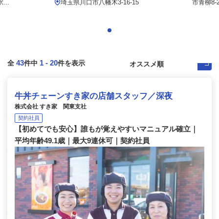
..
埼玉県川口市八幡木3-16-15
市青柳8-2
43
1
-
20
全
件中
件を表示
牛丼チェーンすき家の店舗スタッフ／深夜
株式会社 すき家 関東支社
契約社員
【初めてでも安心】誰もが覚えやすいマニュアル確立｜
平均年齢49.1歳｜最大9連休可｜契約社員