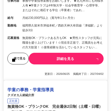
仕事内容
事務や学童指導業務をお願いします。 ★北九州市にも同様求
人有 ■学童クラブは4年制大学・社会学教育学・心理学等、
またはそれに相応する学位（卒業者）であれ…
給与
月給230,000円以上（賞与年1.5ヶ月分）
勤務地
福岡県久留米市津福本町／西鉄天神大牟田線「津福駅」より
徒歩3分
応募資格
無資格OK・ブランクある方もOK ★男性スタッフが元気に
職場を盛り上げています！☆現在非正規で、正職員をお考え
の方大歓迎！ ☆接客経験を活かしているスタッフもい…
詳細を見る
後で見る
更新日： 2026/06/25 掲載終了日： 2027/04/02
学童の事務・学童指導員
クズオカ人材紹介所
正社員
無資格OK・ブランクOK 完全週休2日制（土曜・日曜）