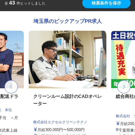
43
検索条件を保存
全
件ヒットしました
埼玉県のピックアップPR求人
便配送ドラ
クリーンルーム設計のCADオペレ
総合商社
ーター
社 本社
株式会社 
種手当 ＜月
株式会社エクセルクリーンテクノ
月給200,
月給300,000円〜500,000円
（東武東上線
千葉県東