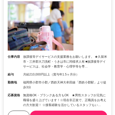
仕事内容
放課後等デイサービスの支援業務をお願いします。 ★久留米
市・三井郡大刀洗町・うきは市に同様求人有 ■放課後等デイ
サービスは、社会学・教育学・心理学等を専…
給与
月給210,000円以上（賞与年1.5ヶ月分）
勤務地
福岡県小郡市小郡／西鉄天神大牟田線「西鉄小郡駅」より徒
歩3分
応募資格
無資格OK・ブランクある方もOK ★男性スタッフが元気に
職場を盛り上げています！☆現在非正規で、正職員をお考え
の方大歓迎！ ☆接客経験を活かしているスタッフもい…