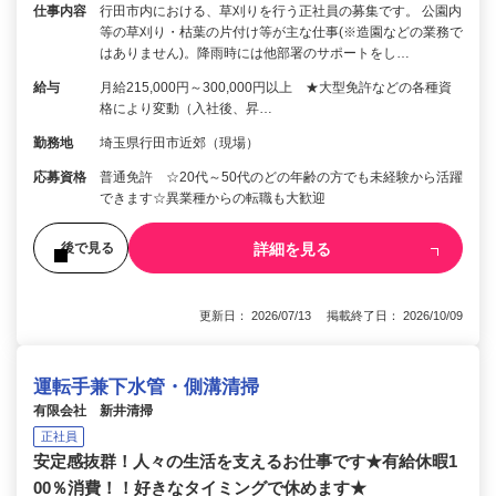
仕事内容
行田市内における、草刈りを行う正社員の募集です。 公園内
等の草刈り・枯葉の片付け等が主な仕事(※造園などの業務で
はありません)。降雨時には他部署のサポートをし…
給与
月給215,000円～300,000円以上 ★大型免許などの各種資
格により変動（入社後、昇…
勤務地
埼玉県行田市近郊（現場）
応募資格
普通免許 ☆20代～50代のどの年齢の方でも未経験から活躍
できます☆異業種からの転職も大歓迎
詳細を見る
後で見る
更新日： 2026/07/13 掲載終了日： 2026/10/09
運転手兼下水管・側溝清掃
有限会社 新井清掃
正社員
安定感抜群！人々の生活を支えるお仕事です★有給休暇1
00％消費！！好きなタイミングで休めます★