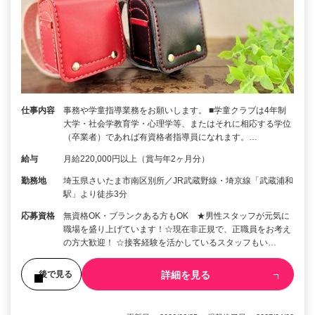
仕事内容
事務や学童指導業務をお願いします。 ■学童クラブは4年制
大学・社会学教育学・心理学等、またはそれに相応する学位
（卒業者）であれば有資格者指導員になれます。…
給与
月給220,000円以上（賞与年2ヶ月分）
勤務地
埼玉県さいたま市南区別所／JR武蔵野線・埼京線「武蔵浦和
駅」より徒歩3分
応募資格
無資格OK・ブランクある方もOK ★男性スタッフが元気に
職場を盛り上げています！☆現在非正規で、正職員をお考え
の方大歓迎！ ☆接客経験を活かしているスタッフもい…
詳細を見る
後で見る