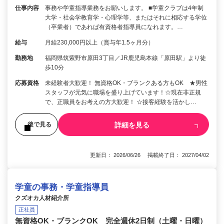
仕事内容
事務や学童指導業務をお願いします。 ■学童クラブは4年制
大学・社会学教育学・心理学等、またはそれに相応する学位
（卒業者）であれば有資格者指導員になれます。…
給与
月給230,000円以上（賞与年1.5ヶ月分）
勤務地
福岡県筑紫野市原田3丁目／JR鹿児島本線「原田駅」より徒
歩10分
応募資格
未経験者大歓迎！ 無資格OK・ブランクある方もOK ★男性
スタッフが元気に職場を盛り上げています！☆現在非正規
で、正職員をお考えの方大歓迎！ ☆接客経験を活かし…
詳細を見る
後で見る
更新日： 2026/06/26 掲載終了日： 2027/04/02
学童の事務・学童指導員
クズオカ人材紹介所
正社員
無資格OK・ブランクOK 完全週休2日制（土曜・日曜）