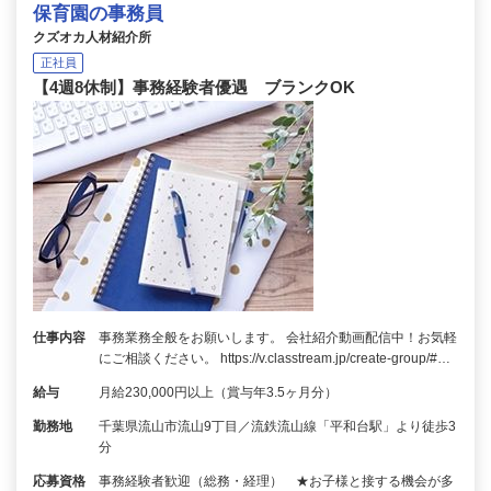
保育園の事務員
クズオカ人材紹介所
正社員
【4週8休制】事務経験者優遇 ブランクOK
仕事内容
事務業務全般をお願いします。 会社紹介動画配信中！お気軽
にご相談ください。 https://v.classtream.jp/create-group/#…
給与
月給230,000円以上（賞与年3.5ヶ月分）
勤務地
千葉県流山市流山9丁目／流鉄流山線「平和台駅」より徒歩3
分
応募資格
事務経験者歓迎（総務・経理） ★お子様と接する機会が多