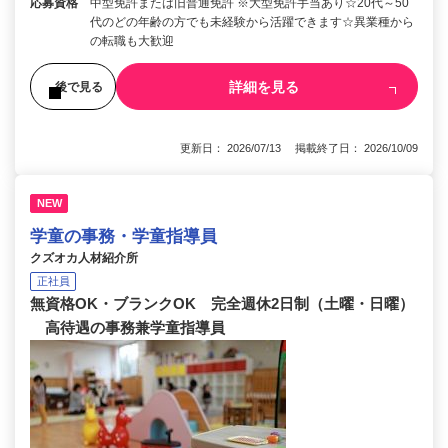
応募資格
中型免許または旧普通免許 ※大型免許手当あり☆20代～50
代のどの年齢の方でも未経験から活躍できます☆異業種から
の転職も大歓迎
詳細を見る
後で見る
更新日： 2026/07/13 掲載終了日： 2026/10/09
NEW
学童の事務・学童指導員
クズオカ人材紹介所
正社員
無資格OK・ブランクOK 完全週休2日制（土曜・日曜）
高待遇の事務兼学童指導員