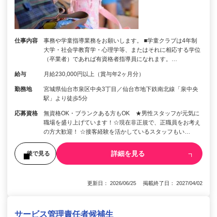
仕事内容
事務や学童指導業務をお願いします。 ■学童クラブは4年制
大学・社会学教育学・心理学等、またはそれに相応する学位
（卒業者）であれば有資格者指導員になれます。…
給与
月給230,000円以上（賞与年2ヶ月分）
勤務地
宮城県仙台市泉区中央3丁目／仙台市地下鉄南北線「泉中央
駅」より徒歩5分
応募資格
無資格OK・ブランクある方もOK ★男性スタッフが元気に
職場を盛り上げています！☆現在非正規で、正職員をお考え
の方大歓迎！ ☆接客経験を活かしているスタッフもい…
詳細を見る
後で見る
更新日： 2026/06/25 掲載終了日： 2027/04/02
サービス管理責任者候補生