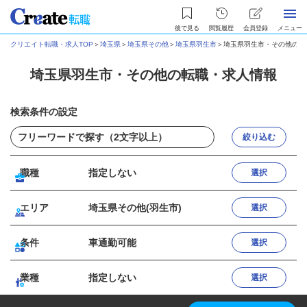
後で見る
閲覧履歴
会員登録
メニュー
クリエイト転職・求人TOP
＞
埼玉県
＞
埼玉県その他
＞
埼玉県羽生市
＞
埼玉県羽生市・その他の転
埼玉県羽生市・その他の転職・求人情報
検索条件の設定
絞り込む
職種
指定しない
選択
エリア
埼玉県その他(羽生市)
選択
条件
車通勤可能
選択
業種
指定しない
選択