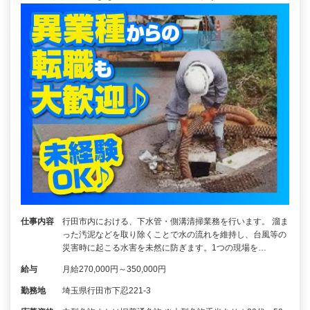
仕事内容
行田市内における、下水管・側溝清掃業務を行います。 溜ま
った汚泥などを取り除くことで水の流れを維持し、台風等の
災害時に起こる水害を未然に防ぎます。1つの現場を…
給与
月給270,000円～350,000円
勤務地
埼玉県行田市下忍221-3