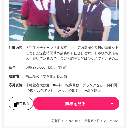
仕事内容
大手牛丼チェーン『すき家』で、店内清掃や翌日の準備を中
心とした深夜時間帯の業務をお任せします。お客様の来店も
落ち着いているので、接客・調理などは少なめです。その…
給与
月収270,000円以上（想定）
勤務地
埼玉県の「すき家」各店舗
応募資格
未経験者大歓迎 ■年齢・転職回数・ブランクなど一切不問
（40～50代で入社した人も多数！） ■高卒以上
詳細を見る
後で見る
更新日： 2026/04/17 掲載終了日： 2027/04/23