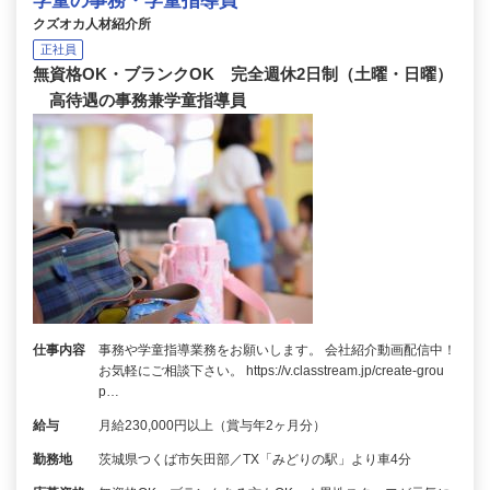
学童の事務・学童指導員
クズオカ人材紹介所
正社員
無資格OK・ブランクOK 完全週休2日制（土曜・日曜）
高待遇の事務兼学童指導員
仕事内容
事務や学童指導業務をお願いします。 会社紹介動画配信中！
お気軽にご相談下さい。 https://v.classtream.jp/create-grou
p…
給与
月給230,000円以上（賞与年2ヶ月分）
勤務地
茨城県つくば市矢田部／TX「みどりの駅」より車4分