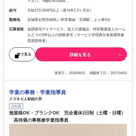
下さい。 https://v.classt…
給与
月給270,000円以上（賞与年1.5ヶ月分）
勤務地
茨城県石岡市柿岡／JR常磐線「石岡駅」より車5分
応募資格
放課後等デイサービス、老人介護施設、特別養護老人ホーム
などでの5年以上の経験者等（サービス管理責任者基礎研修
受講資格者）
詳細を見る
後で見る
更新日： 2026/06/01 掲載終了日： 2027/04/02
学童の事務・学童指導員
クズオカ人材紹介所
正社員
無資格OK・ブランクOK 完全週休2日制（土曜・日曜）
高待遇の事務兼学童指導員