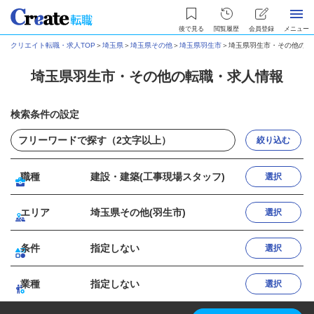
後で見る
閲覧履歴
会員登録
メニュー
クリエイト転職・求人TOP
＞
埼玉県
＞
埼玉県その他
＞
埼玉県羽生市
＞
埼玉県羽生市・その他の転
埼玉県羽生市・その他の転職・求人情報
検索条件の設定
絞り込む
職種
建設・建築(工事現場スタッフ)
選択
エリア
埼玉県その他(羽生市)
選択
条件
指定しない
選択
業種
指定しない
選択