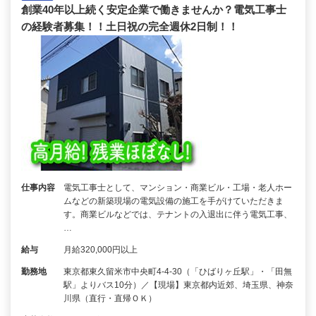
創業40年以上続く安定企業で働きませんか？電気工事士
の経験者募集！！土日祝の完全週休2日制！！
仕事内容
電気工事士として、マンション・商業ビル・工場・老人ホー
ムなどの新築現場の電気設備の施工を手がけていただきま
す。商業ビルなどでは、テナントの入退出に伴う電気工事、
…
給与
月給320,000円以上
勤務地
東京都東久留米市中央町4-4-30（「ひばりヶ丘駅」・「田無
駅」よりバス10分）／【現場】東京都内近郊、埼玉県、神奈
川県（直行・直帰ＯＫ）