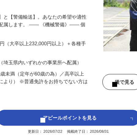
円以上も！｜賞与平均137万円｜20代30
備】と【警備輸送】。あなたの希望や適性
配属します。 ―― 《機械警備》―― 個
…
200円（大卒以上232,000円以上）＋各種手
 （埼玉県内いずれかの事業所へ配属）
60歳未満（定年が60歳の為）／高卒以上
により） ※普通免許をお持ちでない方は
後で見
アピールポイントを見る