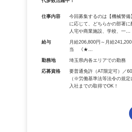
95%が未経験スタート｜1年目で月収32万
代多数活躍中！
仕事内容
今回募集するのは【機械警
に応じて、どちらかの部署に
人宅や商業施設、学校、一
給与
月給206,800円～月給241,
当 《★…
勤務地
埼玉県内各エリアでの勤務
応募資格
要普通免許（AT限定可）／
（※労働基準法等法令の規定
入社までの取得でOK！