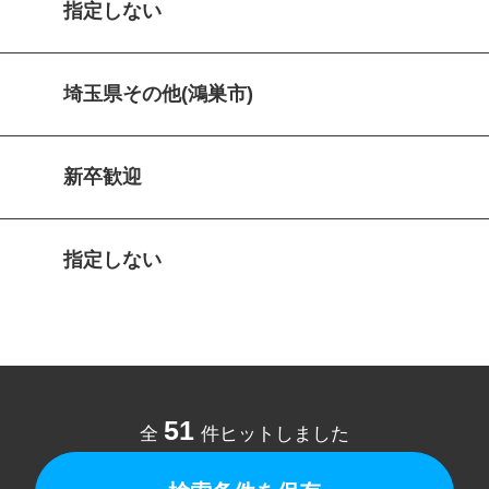
指定しない
埼玉県その他(鴻巣市)
新卒歓迎
指定しない
51
全
件ヒットしました