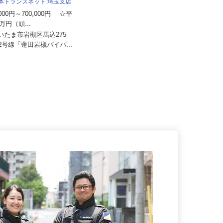
所
日本トランスネット 埼玉支店
月給350,000円～390,000円（一律手
0,000円～700,000円 ☆平
当含む）★経験によ...
0万円（頑...
埼玉県鶴ヶ島市三ツ木新町（東武越
さいたま市岩槻区馬込275
生線「一本松駅」より車で6分、
122号線「蓮田岩槻バイパ...
東...