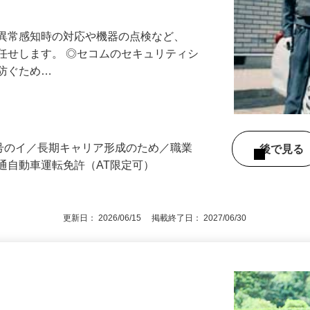
最長10連休／福利厚生充実／平均年収600
る異常感知時の対応や機器の点検など、
任せします。 ◎セコムのセキュリティシ
に防ぐため…
3号のイ／長期キャリア形成のため／職業
後で見
通自動車運転免許（AT限定可）
更新日： 2026/06/15 掲載終了日： 2027/06/30