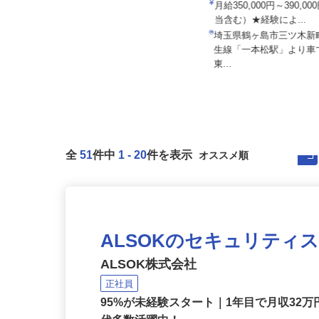
所
株式会社日本トランスネット 埼玉支店
月給350,000円～390,
月給550,000円～700,000円 ☆平
当含む）★経験によ...
均月収60万円（頑...
埼玉県鶴ヶ島市三ツ木
埼玉県さいたま市岩槻区馬込275
生線「一本松駅」より車
（国道122号線「蓮田岩槻バイパ...
東...
全
51
件中
1
-
20
件を表示
ALSOKのセキュリティ
ALSOK株式会社
正社員