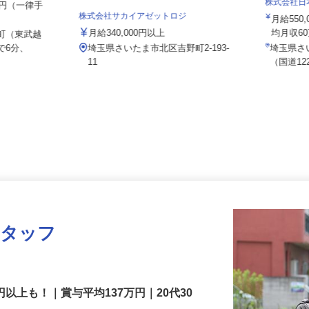
株式会社
000円（一律手
株式会社サカイアゼットロジ
月給55
月給340,000円以上
均月収6
新町（東武越
で6分、
埼玉県さいたま市北区吉野町2-193-
埼玉県
11
（国道
スタッフ