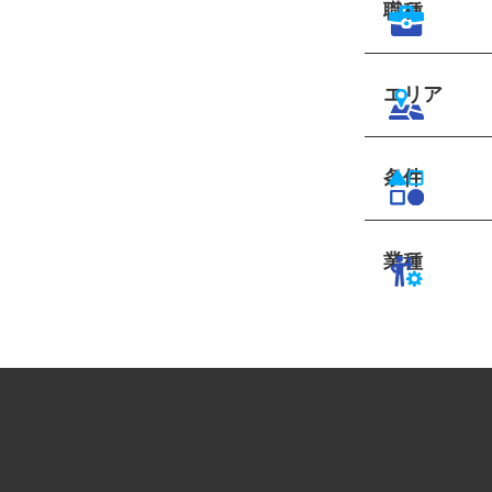
職種
エリア
条件
業種