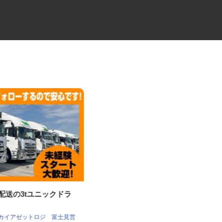
材配送の3tユニックドラ
牛丼チェーンすき家の店舗スタ
ッフ／深夜