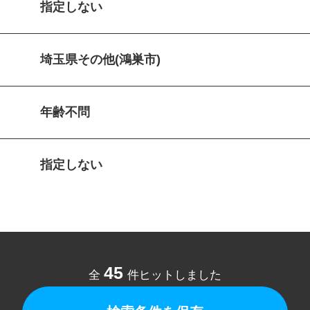
指定しない
埼玉県その他(鴻巣市)
年齢不問
指定しない
45
全
件ヒットしました