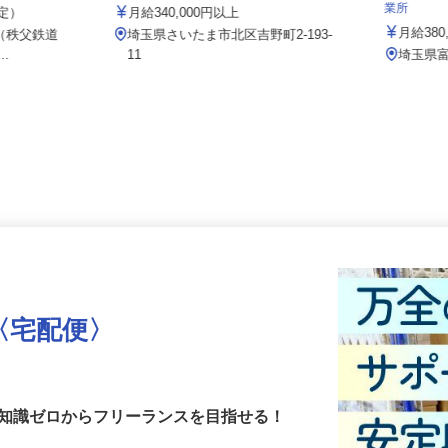
社／熊谷西店
株式会社サカイアゼットロジ
株式会社
業所
想定）
月給340,000円以上
月給3
2 （秩父鉄道
埼玉県さいたま市北区吉野町2-193-
..
11
埼玉県
〈宅配便〉
・知識ゼロからフリーランスを目指せる！