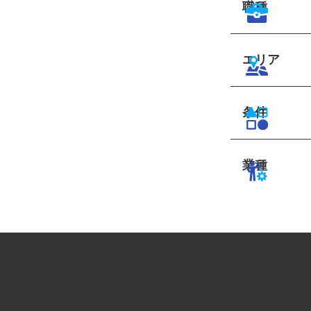
職種
エリア
条件
業種