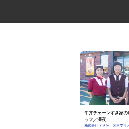
住宅建材配送の3tユニックドラ
牛丼チェーンすき家
イバー
ッフ／深夜