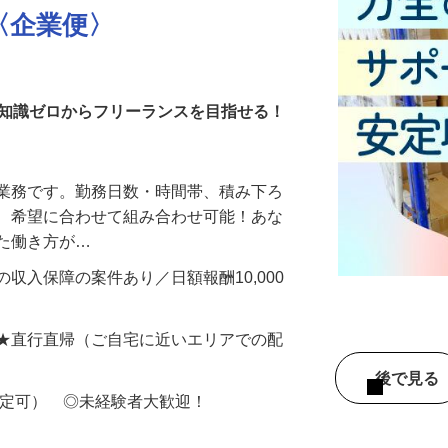
〈企業便〉
・知識ゼロからフリーランスを目指せる！
送業務です。勤務日数・時間帯、積み下ろ
ど、希望に合わせて組み合わせ可能！あな
せた働き方が…
収入保障の案件あり／日額報酬10,000
 ★直行直帰（ご自宅に近いエリアでの配
後で見
限定可） ◎未経験者大歓迎！