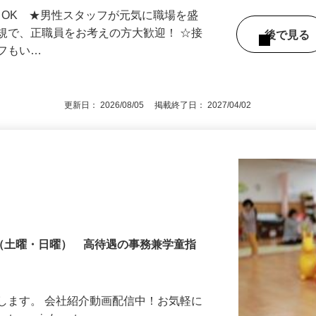
「豊四季駅」より車3分
もOK ★男性スタッフが元気に職場を盛
規で、正職員をお考えの方大歓迎！ ☆接
後で見
ッフもい…
更新日： 2026/08/05 掲載終了日： 2027/04/02
制（土曜・日曜） 高待遇の事務兼学童指