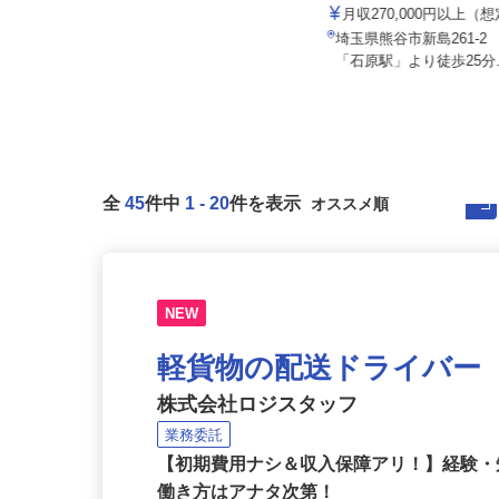
株式会社 すき家 関東支
株式会社サカイアゼットロジ 富士見営
業所
月収270,000円以上（
月給380,000円以上
埼玉県熊谷市新島261-
埼玉県富士見市下南畑3799
「石原駅」より徒歩25分.
全
45
件中
1
-
20
件を表示
NEW
軽貨物の配送ドライバー
株式会社ロジスタッフ
業務委託
【初期費用ナシ＆収入保障アリ！】経験