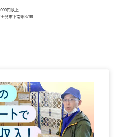
株式会社 すき家 関東支社／熊谷西店
サカイアゼットロジ 富士見営
月収270,000円以上（想定）
80,000円以上
埼玉県熊谷市新島261-2 （秩父鉄道
富士見市下南畑3799
「石原駅」より徒歩25分...