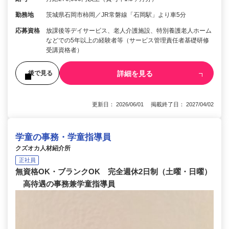
勤務地
茨城県石岡市柿岡／JR常磐線「石岡駅」より車5分
応募資格
放課後等デイサービス、老人介護施設、特別養護老人ホーム
などでの5年以上の経験者等（サービス管理責任者基礎研修
受講資格者）
詳細を見る
後で見る
更新日： 2026/06/01 掲載終了日： 2027/04/02
学童の事務・学童指導員
クズオカ人材紹介所
正社員
無資格OK・ブランクOK 完全週休2日制（土曜・日曜）
高待遇の事務兼学童指導員