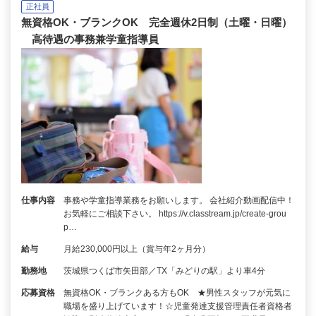
正社員
無資格OK・ブランクOK 完全週休2日制（土曜・日曜）
高待遇の事務兼学童指導員
仕事内容
事務や学童指導業務をお願いします。 会社紹介動画配信中！
お気軽にご相談下さい。 https://v.classtream.jp/create-grou
p…
給与
月給230,000円以上（賞与年2ヶ月分）
勤務地
茨城県つくば市矢田部／TX「みどりの駅」より車4分
応募資格
無資格OK・ブランクある方もOK ★男性スタッフが元気に
職場を盛り上げています！☆児童発達支援管理責任者資格者