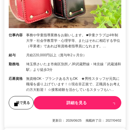
仕事内容
事務や学童指導業務をお願いします。 ■学童クラブは4年制
大学・社会学教育学・心理学等、またはそれに相応する学位
（卒業者）であれば有資格者指導員になれます。…
給与
月給220,000円以上（賞与年2ヶ月分）
勤務地
埼玉県さいたま市南区別所／JR武蔵野線・埼京線「武蔵浦和
駅」より徒歩3分
応募資格
無資格OK・ブランクある方もOK ★男性スタッフが元気に
職場を盛り上げています！☆現在非正規で、正職員をお考え
の方大歓迎！ ☆接客経験を活かしているスタッフもい…
詳細を見る
後で見る
更新日： 2026/06/25 掲載終了日： 2027/04/02