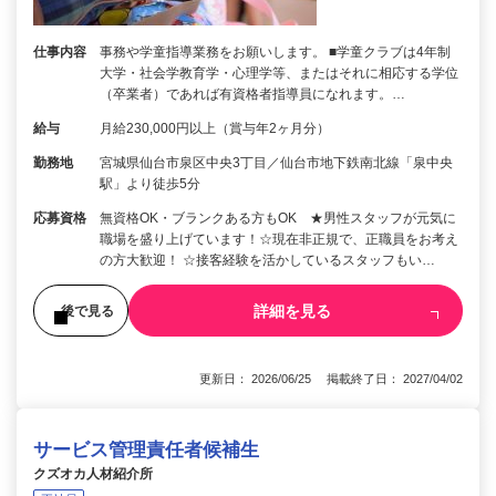
仕事内容
事務や学童指導業務をお願いします。 ■学童クラブは4年制
大学・社会学教育学・心理学等、またはそれに相応する学位
（卒業者）であれば有資格者指導員になれます。…
給与
月給230,000円以上（賞与年2ヶ月分）
勤務地
宮城県仙台市泉区中央3丁目／仙台市地下鉄南北線「泉中央
駅」より徒歩5分
応募資格
無資格OK・ブランクある方もOK ★男性スタッフが元気に
職場を盛り上げています！☆現在非正規で、正職員をお考え
の方大歓迎！ ☆接客経験を活かしているスタッフもい…
詳細を見る
後で見る
更新日： 2026/06/25 掲載終了日： 2027/04/02
サービス管理責任者候補生
クズオカ人材紹介所