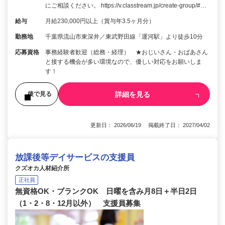
にご相談ください。 https://v.classtream.jp/create-group/#…
給与
月給230,000円以上（賞与年3.5ヶ月分）
勤務地
千葉県流山市東深井／東武野田線「運河駅」より徒歩10分
応募資格
事務経験者歓迎（総務・経理） ★おじいさん・おばあさん
と接する機会が多い環境なので、優しい対応をお願いしま
す！
詳細を見る
後で見る
更新日： 2026/06/19 掲載終了日： 2027/04/02
放課後等デイサービスの支援員
クズオカ人材紹介所
正社員
無資格OK・ブランクOK 日曜を含み月8日＋半日2日
（1・2・8・12月以外） 支援員募集