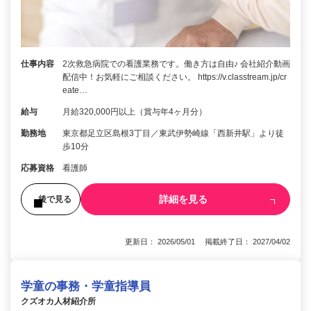
仕事内容
2次救急病院での看護業務です。働き方は自由♪ 会社紹介動画
配信中！お気軽にご相談ください。 https://v.classtream.jp/cr
eate…
給与
月給320,000円以上（賞与年4ヶ月分）
勤務地
東京都足立区島根3丁目／東武伊勢崎線「西新井駅」より徒
歩10分
応募資格
看護師
詳細を見る
後で見る
更新日： 2026/05/01 掲載終了日： 2027/04/02
学童の事務・学童指導員
クズオカ人材紹介所