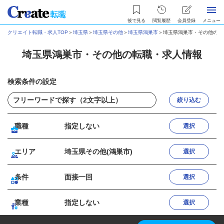
後で見る
閲覧履歴
会員登録
メニュー
クリエイト転職・求人TOP
＞
埼玉県
＞
埼玉県その他
＞
埼玉県鴻巣市
＞
埼玉県鴻巣市・その他の転
埼玉県鴻巣市・その他の転職・求人情報
検索条件の設定
絞り込む
職種
指定しない
選択
エリア
埼玉県その他(鴻巣市)
選択
条件
面接一回
選択
業種
指定しない
選択