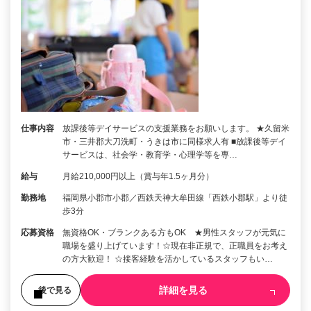
仕事内容
放課後等デイサービスの支援業務をお願いします。 ★久留米
市・三井郡大刀洗町・うきは市に同様求人有 ■放課後等デイ
サービスは、社会学・教育学・心理学等を専…
給与
月給210,000円以上（賞与年1.5ヶ月分）
勤務地
福岡県小郡市小郡／西鉄天神大牟田線「西鉄小郡駅」より徒
歩3分
応募資格
無資格OK・ブランクある方もOK ★男性スタッフが元気に
職場を盛り上げています！☆現在非正規で、正職員をお考え
の方大歓迎！ ☆接客経験を活かしているスタッフもい…
詳細を見る
後で見る