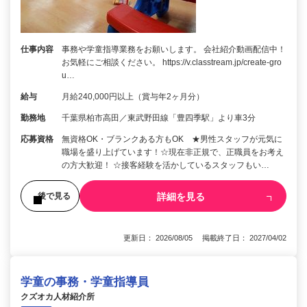
仕事内容
事務や学童指導業務をお願いします。 会社紹介動画配信中！
お気軽にご相談ください。 https://v.classtream.jp/create-gro
u…
給与
月給240,000円以上（賞与年2ヶ月分）
勤務地
千葉県柏市高田／東武野田線「豊四季駅」より車3分
応募資格
無資格OK・ブランクある方もOK ★男性スタッフが元気に
職場を盛り上げています！☆現在非正規で、正職員をお考え
の方大歓迎！ ☆接客経験を活かしているスタッフもい…
詳細を見る
後で見る
更新日： 2026/08/05 掲載終了日： 2027/04/02
学童の事務・学童指導員
クズオカ人材紹介所