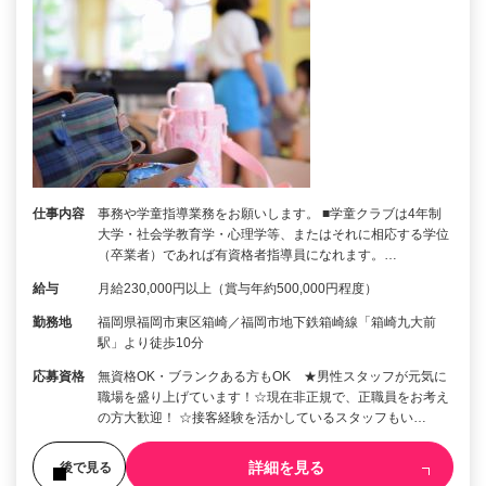
仕事内容
事務や学童指導業務をお願いします。 ■学童クラブは4年制
大学・社会学教育学・心理学等、またはそれに相応する学位
（卒業者）であれば有資格者指導員になれます。…
給与
月給230,000円以上（賞与年約500,000円程度）
勤務地
福岡県福岡市東区箱崎／福岡市地下鉄箱崎線「箱崎九大前
駅」より徒歩10分
応募資格
無資格OK・ブランクある方もOK ★男性スタッフが元気に
職場を盛り上げています！☆現在非正規で、正職員をお考え
の方大歓迎！ ☆接客経験を活かしているスタッフもい…
詳細を見る
後で見る