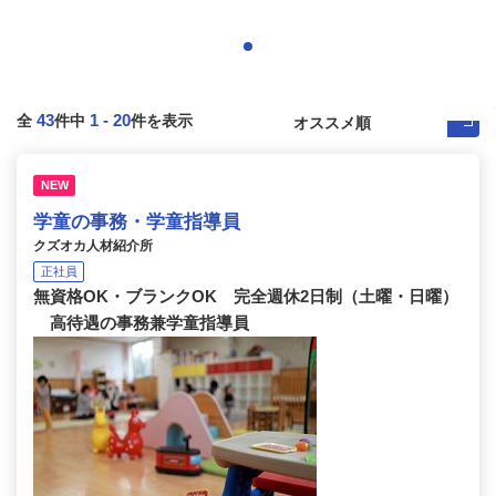
43
1
-
20
全
件中
件を表示
NEW
学童の事務・学童指導員
クズオカ人材紹介所
正社員
無資格OK・ブランクOK 完全週休2日制（土曜・日曜）
高待遇の事務兼学童指導員