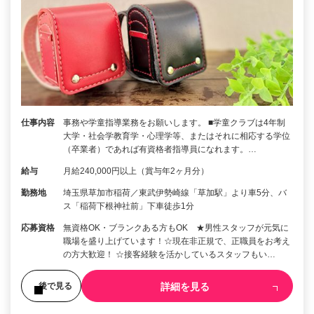
仕事内容
事務や学童指導業務をお願いします。 ■学童クラブは4年制
大学・社会学教育学・心理学等、またはそれに相応する学位
（卒業者）であれば有資格者指導員になれます。…
給与
月給240,000円以上（賞与年2ヶ月分）
勤務地
埼玉県草加市稲荷／東武伊勢崎線「草加駅」より車5分、バ
ス「稲荷下根神社前」下車徒歩1分
応募資格
無資格OK・ブランクある方もOK ★男性スタッフが元気に
職場を盛り上げています！☆現在非正規で、正職員をお考え
の方大歓迎！ ☆接客経験を活かしているスタッフもい…
詳細を見る
後で見る