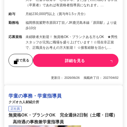
（卒業者）であれば有資格者指導員になれます。…
給与
月給230,000円以上（賞与年1.5ヶ月分）
勤務地
福岡県筑紫野市原田3丁目／JR鹿児島本線「原田駅」より徒
歩10分
応募資格
未経験者大歓迎！ 無資格OK・ブランクある方もOK ★男性
スタッフが元気に職場を盛り上げています！☆現在非正規
で、正職員をお考えの方大歓迎！ ☆接客経験を活かし…
詳細を見る
後で見る
更新日： 2026/06/26 掲載終了日： 2027/04/02
学童の事務・学童指導員
クズオカ人材紹介所
正社員
無資格OK・ブランクOK 完全週休2日制（土曜・日曜）
高待遇の事務兼学童指導員