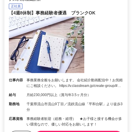
正社員
【4週8休制】事務経験者優遇 ブランクOK
仕事内容
事務業務全般をお願いします。 会社紹介動画配信中！お気軽
にご相談ください。 https://v.classtream.jp/create-group/#…
給与
月給230,000円以上（賞与年3.5ヶ月分）
勤務地
千葉県流山市流山9丁目／流鉄流山線「平和台駅」より徒歩3
分
応募資格
事務経験者歓迎（総務・経理） ★お子様と接する機会が多
い環境なので、優しい対応をお願いします！