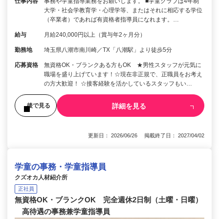
仕事内容
事務や学童指導業務をお願いします。 ■学童クラブは4年制
大学・社会学教育学・心理学等、またはそれに相応する学位
（卒業者）であれば有資格者指導員になれます。…
給与
月給240,000円以上（賞与年2ヶ月分）
勤務地
埼玉県八潮市南川崎／TX「八潮駅」より徒歩5分
応募資格
無資格OK・ブランクある方もOK ★男性スタッフが元気に
職場を盛り上げています！☆現在非正規で、正職員をお考え
の方大歓迎！ ☆接客経験を活かしているスタッフもい…
詳細を見る
後で見る
更新日： 2026/06/26 掲載終了日： 2027/04/02
学童の事務・学童指導員
クズオカ人材紹介所
正社員
無資格OK・ブランクOK 完全週休2日制（土曜・日曜）
高待遇の事務兼学童指導員