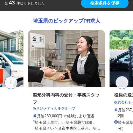
43
検索条件を保存
全
件ヒットしました
埼玉県のピックアップPR求人
整形外科内科の受付・事務スタッ
役員の送
フ
株式会社セー
あさひメディカルグループ
月給26
月給230,000円 ☆経験により優遇
2回
埼玉県上尾市川、埼玉県蕨市錦町、
埼玉県草
埼玉県さいたま市中央区上落合、埼...
分）