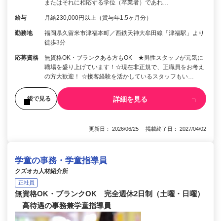
またはそれに相応する学位（卒業者）であれ…
給与
月給230,000円以上（賞与年1.5ヶ月分）
勤務地
福岡県久留米市津福本町／西鉄天神大牟田線「津福駅」より
徒歩3分
応募資格
無資格OK・ブランクある方もOK ★男性スタッフが元気に
職場を盛り上げています！☆現在非正規で、正職員をお考え
の方大歓迎！ ☆接客経験を活かしているスタッフもい…
詳細を見る
後で見る
更新日： 2026/06/25 掲載終了日： 2027/04/02
学童の事務・学童指導員
クズオカ人材紹介所
正社員
無資格OK・ブランクOK 完全週休2日制（土曜・日曜）
高待遇の事務兼学童指導員