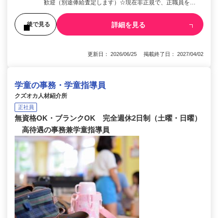
歓迎（別途俸給査定します）☆現在非正規で、正職員を…
詳細を見る
後で見る
更新日： 2026/06/25 掲載終了日： 2027/04/02
学童の事務・学童指導員
クズオカ人材紹介所
正社員
無資格OK・ブランクOK 完全週休2日制（土曜・日曜）
高待遇の事務兼学童指導員