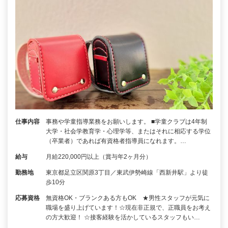
仕事内容
事務や学童指導業務をお願いします。 ■学童クラブは4年制
大学・社会学教育学・心理学等、またはそれに相応する学位
（卒業者）であれば有資格者指導員になれます。…
給与
月給220,000円以上（賞与年2ヶ月分）
勤務地
東京都足立区関原3丁目／東武伊勢崎線「西新井駅」より徒
歩10分
応募資格
無資格OK・ブランクある方もOK ★男性スタッフが元気に
職場を盛り上げています！☆現在非正規で、正職員をお考え
の方大歓迎！ ☆接客経験を活かしているスタッフもい…