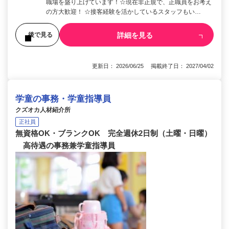
職場を盛り上げています！☆現在非正規で、正職員をお考え
の方大歓迎！ ☆接客経験を活かしているスタッフもい…
詳細を見る
後で見る
更新日： 2026/06/25 掲載終了日： 2027/04/02
学童の事務・学童指導員
クズオカ人材紹介所
正社員
無資格OK・ブランクOK 完全週休2日制（土曜・日曜）
高待遇の事務兼学童指導員