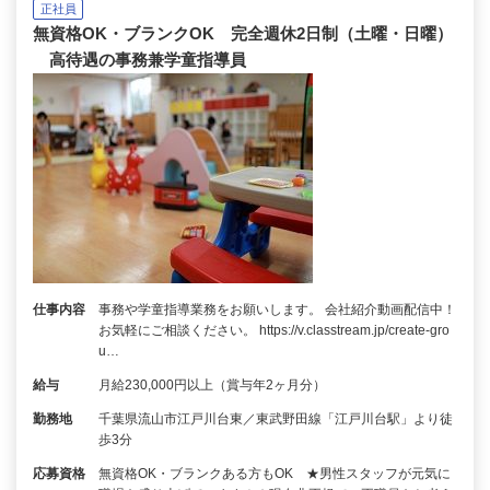
正社員
無資格OK・ブランクOK 完全週休2日制（土曜・日曜）
高待遇の事務兼学童指導員
仕事内容
事務や学童指導業務をお願いします。 会社紹介動画配信中！
お気軽にご相談ください。 https://v.classtream.jp/create-gro
u…
給与
月給230,000円以上（賞与年2ヶ月分）
勤務地
千葉県流山市江戸川台東／東武野田線「江戸川台駅」より徒
歩3分
応募資格
無資格OK・ブランクある方もOK ★男性スタッフが元気に