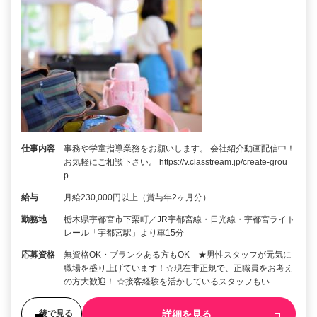
仕事内容
事務や学童指導業務をお願いします。 会社紹介動画配信中！
お気軽にご相談下さい。 https://v.classtream.jp/create-grou
p…
給与
月給230,000円以上（賞与年2ヶ月分）
勤務地
栃木県宇都宮市下栗町／JR宇都宮線・日光線・宇都宮ライト
レール「宇都宮駅」より車15分
応募資格
無資格OK・ブランクある方もOK ★男性スタッフが元気に
職場を盛り上げています！☆現在非正規で、正職員をお考え
の方大歓迎！ ☆接客経験を活かしているスタッフもい…
詳細を見る
後で見る