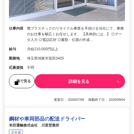
仕事内容
廃プラスチックのリサイクル事業を手掛ける当社にて、事務
のお仕事を幅広くお任せします。 【具体的には…】 ◎デー
タ入力 ◎電話応対 ◎書類・伝票の作成…
給与
月給210,000円以上
勤務地
埼玉県鴻巣市箕田3405
応募資格
不問
詳細を見る
後で見る
更新日： 2026/07/09 掲載終了日： 2026/09/04
鋼材や車両部品の配送ドライバー
米田運輸株式会社 川里営業所
正社員