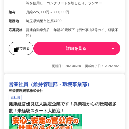
等を使用し、コンクリートを壊したり、ランマー…
給与
月給225,000円～300,000円
勤務地
埼玉県鴻巣市笠原4700
応募資格
普通自動車免許、年齢40歳以下（例外事由3号のイ、経験不
問）
詳細を見る
後で見る
更新日： 2026/06/30 掲載終了日： 2026/09/25
営業社員（維持管理部・環境事業部）
三栄管理興業株式会社
正社員
健康経営優良法人認定企業です！異業種からの転職者多
数！未経験スタート大歓迎！