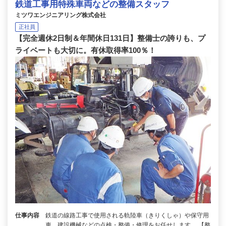
鉄道工事用特殊車両などの整備スタッフ
ミツワエンジニアリング株式会社
正社員
【完全週休2日制＆年間休日131日】整備士の誇りも、プ
ライベートも大切に。有休取得率100％！
仕事内容
鉄道の線路工事で使用される軌陸車（きりくしゃ）や保守用
車、建設機械などの点検・整備・修理をお任せします。 【整