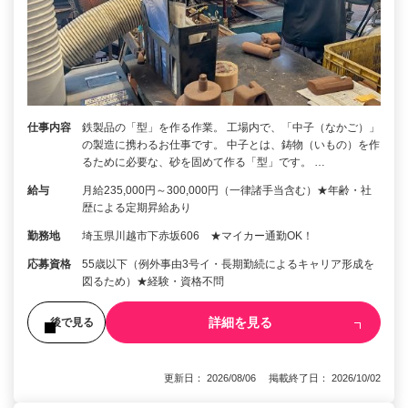
仕事内容
鉄製品の「型」を作る作業。 工場内で、「中子（なかご）」
の製造に携わるお仕事です。 中子とは、鋳物（いもの）を作
るために必要な、砂を固めて作る「型」です。 …
給与
月給235,000円～300,000円（一律諸手当含む）★年齢・社
歴による定期昇給あり
勤務地
埼玉県川越市下赤坂606 ★マイカー通勤OK！
応募資格
55歳以下（例外事由3号イ・長期勤続によるキャリア形成を
図るため）★経験・資格不問
詳細を見る
後で見る
更新日： 2026/08/06 掲載終了日： 2026/10/02