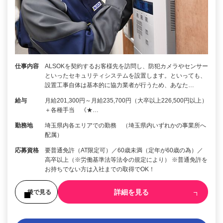
仕事内容
ALSOKを契約するお客様先を訪問し、防犯カメラやセンサー
といったセキュリティシステムを設置します。といっても、
設置工事自体は基本的に協力業者が行うため、あなた…
給与
月給201,300円～月給235,700円（大卒以上226,500円以上）
＋各種手当 《★…
勤務地
埼玉県内各エリアでの勤務 （埼玉県内いずれかの事業所へ
配属）
応募資格
要普通免許（AT限定可）／60歳未満（定年が60歳の為）／
高卒以上（※労働基準法等法令の規定により） ※普通免許を
お持ちでない方は入社までの取得でOK！
詳細を見る
後で見る