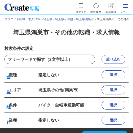
後で見る
閲覧履歴
会員登録
メニュー
クリエイト転職・求人TOP
＞
埼玉県
＞
埼玉県その他
＞
埼玉県鴻巣市
＞
埼玉県鴻巣市・その他の転
埼玉県鴻巣市・その他の転職・求人情報
検索条件の設定
絞り込む
職種
指定しない
選択
エリア
埼玉県その他(鴻巣市)
選択
条件
バイク・自転車通勤可能
選択
業種
指定しない
選択