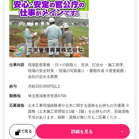
仕事内容
現場監督業務 ・日々の段取り、交渉、打合せ ・施工管理、
現場の安全対策 ・現場の写真撮り ・書類作成 ※変更範囲：
会社の定める業務
給与
月給320,000円以上
勤務地
埼玉県鴻巣市笠原4700
応募資格
土木工事現場経験者や土木に関する資格をお持ちの方優遇 ※
資格（土木施工管理技士1級・2級）をお持ちの方、別途資格
手当があります。経験・資格が無い方もご応募くださ…
詳細を見る
後で見る