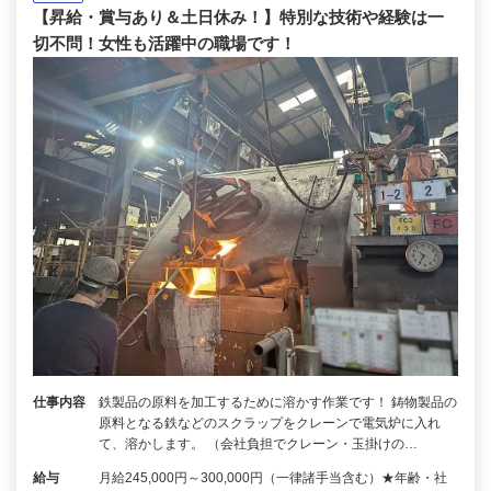
【昇給・賞与あり＆土日休み！】特別な技術や経験は一
切不問！女性も活躍中の職場です！
仕事内容
鉄製品の原料を加工するために溶かす作業です！ 鋳物製品の
原料となる鉄などのスクラップをクレーンで電気炉に入れ
て、溶かします。 （会社負担でクレーン・玉掛けの…
給与
月給245,000円～300,000円（一律諸手当含む）★年齢・社