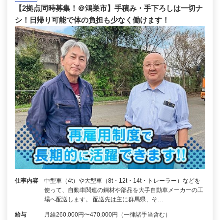
【2拠点同時募集！＠鴻巣市】手積み・手下ろしは一切ナ
シ！日帰り可能で体の負担も少なく働けます！
仕事内容
中型車（4t）や大型車（8t・12t・14t・トレーラー）などを
使って、自動車関連の鋼材や部品を大手自動車メーカーの工
場へ配送します。 配送先は主に群馬県、そ…
給与
月給260,000円〜470,000円（一律諸手当含む）