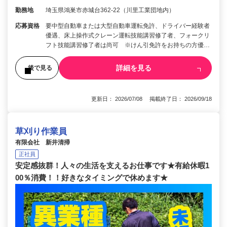
勤務地
埼玉県鴻巣市赤城台362-22（川里工業団地内）
応募資格
要中型自動車または大型自動車運転免許、ドライバー経験者
優遇、床上操作式クレーン運転技能講習修了者、フォークリ
フト技能講習修了者は尚可 ※けん引免許をお持ちの方優…
詳細を見る
後で見る
更新日： 2026/07/08 掲載終了日： 2026/09/18
草刈り作業員
有限会社 新井清掃
正社員
安定感抜群！人々の生活を支えるお仕事です★有給休暇1
00％消費！！好きなタイミングで休めます★