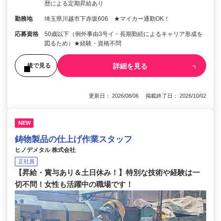
歴による定期昇給あり
勤務地
埼玉県川越市下赤坂606 ★マイカー通勤OK！
応募資格
50歳以下（例外事由3号イ・長期勤続によるキャリア形成を
図るため）★経験・資格不問
詳細を見る
後で見る
更新日： 2026/08/06 掲載終了日： 2026/10/02
NEW
鋳物製品の仕上げ作業スタッフ
ヒノデメタル 株式会社
正社員
【昇給・賞与あり＆土日休み！】特別な技術や経験は一
切不問！女性も活躍中の職場です！