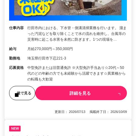
仕事内容
行田市内における、下水管・側溝清掃業務を行います。 溜ま
った汚泥などを取り除くことで水の流れを維持し、台風等の
災害時に起こる水害を未然に防ぎます。1つの現場を…
給与
月給270,000円～350,000円
勤務地
埼玉県行田市下忍221-3
応募資格
中型免許または旧普通免許 ※大型免許手当あり☆20代～50
代のどの年齢の方でも未経験から活躍できます☆異業種から
の転職も大歓迎
詳細を見る
後で見る
更新日： 2026/07/13 掲載終了日： 2026/10/09
NEW