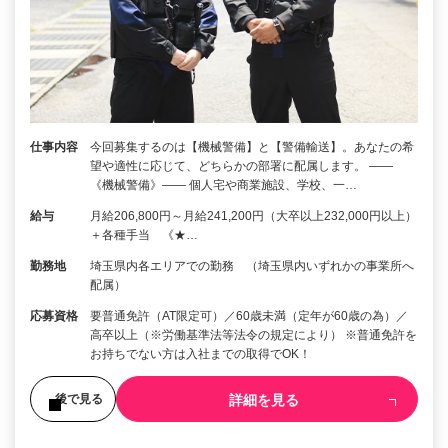
仕事内容
今回募集するのは【機械警備】と【警備輸送】。あなたの希
望や適性に応じて、どちらかの部署に配属します。 ――
《機械警備》―― 個人宅や商業施設、学校、一…
給与
月給206,800円～月給241,200円（大卒以上232,000円以上）
＋各種手当 《★…
勤務地
埼玉県内各エリアでの勤務 （埼玉県内いずれかの事業所へ
配属）
応募資格
要普通免許（AT限定可）／60歳未満（定年が60歳の為）／
高卒以上（※労働基準法等法令の規定により） ※普通免許を
お持ちでない方は入社までの取得でOK！
詳細を見る
後で見る