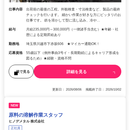
仕事内容
出荷前の最後の工程。外観検査・寸法検査など、製品の最終
チェックを行います。 細かい作業が好きな方にピッタリのお
仕事です。 鉄を溶かして型に流し込み、冷や…
給与
月給235,000円～300,000円（一律諸手当含む）★年齢・社
歴による定期昇給あり
勤務地
埼玉県川越市下赤坂606 ★マイカー通勤OK！
応募資格
55歳以下（例外事由3号イ・長期勤続によるキャリア形成を
図るため）★経験・資格不問
詳細を見る
後で見る
更新日： 2026/08/06 掲載終了日： 2026/10/02
NEW
原料の溶解作業スタッフ
ヒノデメタル 株式会社
正社員