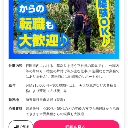
仕事内容
行田市内における、草刈りを行う正社員の募集です。 公園内
等の草刈り・枯葉の片付け等が主な仕事(※造園などの業務で
はありません)。降雨時には他部署のサポートをし…
給与
月給215,000円～300,000円以上 ★大型免許などの各種資
格により変動（入社後、昇…
勤務地
埼玉県行田市近郊（現場）
応募資格
普通免許 ☆20代～50代のどの年齢の方でも未経験から活躍
できます☆異業種からの転職も大歓迎
詳細を見る
後で見る