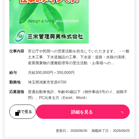
仕事内容
官公庁や民間への営業活動を担当していただきます。 ・一般
土木工事、下水道施設の工事、下水道・道路・水路の清掃、
産業廃棄物の運搬処理等の受注活動 ・お客様への…
給与
月給300,000円～350,000円
勤務地
埼玉県鴻巣市笠原4700
応募資格
普通自動車免許、年齢40歳以下（例外事由3号のイ、経験不
問）、PC出来る方（Excel、Word）
詳細を見る
後で見る
更新日： 2026/06/30 掲載終了日： 2026/09/25