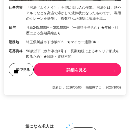
仕事内容
「溶湯（ようとう）」を型に流し込む作業。 溶湯とは、鉄や
アルミなどを高温で溶かして液体状になったものです。 専用
のクレーンを操作し、複数並んだ鋳型に溶湯を流…
給与
月給245,000円～300,000円（一律諸手当含む）★年齢・社
歴による定期昇給あり
勤務地
埼玉県川越市下赤坂606 ★マイカー通勤OK！
応募資格
50歳以下（例外事由3号イ・長期勤続によるキャリア形成を
図るため）★経験・資格不問
詳細を見る
後で見る
更新日： 2026/08/06 掲載終了日： 2026/10/02
1
気になる求人は