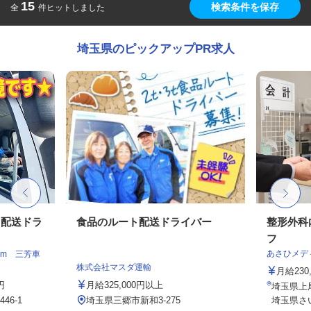
15
検索条件を保存
全
件ヒットしました
埼玉県のピックアップPR求人
ト配送ドラ
食品のルート配送ドライバー
整形外科
フ
あさひメデ
am 三芳車
株式会社マスダ運輸
月給23
円
月給325,000円以上
埼玉県上
6-1
埼玉県三郷市新和3-275
埼玉県さ