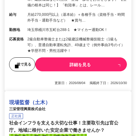
備の根本は同じ！】 「軌陸車」とは、レール…
給与
月給270,000円以上（基本給）＋各種手当（資格手当・時間
外手当・通勤手当など） ★賞与…
勤務地
埼玉県桶川市五町台288-1 ★マイカー通勤OK！
応募資格
2級自動車整備士または2級建設機械整備技能士（1級も
可）、普通自動車運転免許、49歳まで（例外事由3号のイ）
★学歴不問・男性活躍中！
詳細を見る
後で見る
更新日： 2026/08/04 掲載終了日： 2026/10/30
現場監督（土木）
三栄管理興業株式会社
正社員
社会インフラを支える大切な仕事！主要取引先は官公
庁。地域に根付いた安定企業で働きませんか？