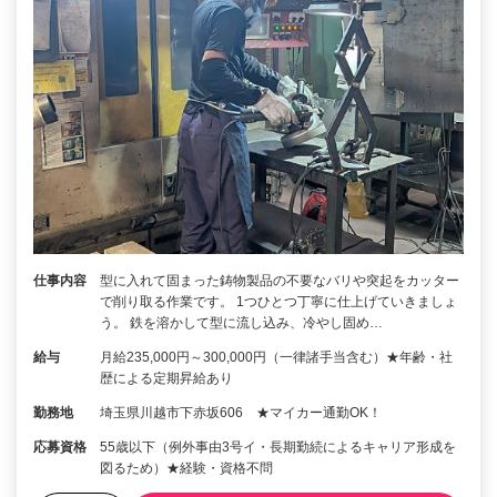
仕事内容
型に入れて固まった鋳物製品の不要なバリや突起をカッター
で削り取る作業です。 1つひとつ丁寧に仕上げていきましょ
う。 鉄を溶かして型に流し込み、冷やし固め…
給与
月給235,000円～300,000円（一律諸手当含む）★年齢・社
歴による定期昇給あり
勤務地
埼玉県川越市下赤坂606 ★マイカー通勤OK！
応募資格
55歳以下（例外事由3号イ・長期勤続によるキャリア形成を
図るため）★経験・資格不問