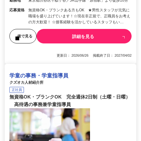
勤務地
東京都渋谷区千駄ケ谷／JR山手線「原宿駅」より徒歩10分
応募資格
無資格OK・ブランクある方もOK ★男性スタッフが元気に
職場を盛り上げています！☆現在非正規で、正職員をお考え
の方大歓迎！ ☆接客経験を活かしているスタッフもい…
詳細を見る
後で見る
更新日： 2026/06/26 掲載終了日： 2027/04/02
学童の事務・学童指導員
クズオカ人材紹介所
正社員
無資格OK・ブランクOK 完全週休2日制（土曜・日曜）
高待遇の事務兼学童指導員