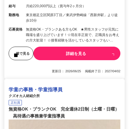
給与
月給220,000円以上（賞与年2ヶ月分）
勤務地
東京都足立区関原3丁目／東武伊勢崎線「西新井駅」より徒
歩10分
応募資格
無資格OK・ブランクある方もOK ★男性スタッフが元気に
職場を盛り上げています！☆現在非正規で、正職員をお考え
の方大歓迎！ ☆接客経験を活かしているスタッフもい…
詳細を見る
後で見る
更新日： 2026/06/25 掲載終了日： 2027/04/02
学童の事務・学童指導員
クズオカ人材紹介所
正社員
無資格OK・ブランクOK 完全週休2日制（土曜・日曜）
高待遇の事務兼学童指導員