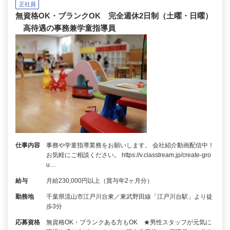
正社員
無資格OK・ブランクOK 完全週休2日制（土曜・日曜）
高待遇の事務兼学童指導員
仕事内容
事務や学童指導業務をお願いします。 会社紹介動画配信中！
お気軽にご相談ください。 https://v.classtream.jp/create-gro
u…
給与
月給230,000円以上（賞与年2ヶ月分）
勤務地
千葉県流山市江戸川台東／東武野田線「江戸川台駅」より徒
歩3分
応募資格
無資格OK・ブランクある方もOK ★男性スタッフが元気に