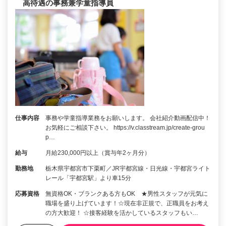
高待遇の事務兼学童指導員
仕事内容
事務や学童指導業務をお願いします。 会社紹介動画配信中！
お気軽にご相談下さい。 https://v.classtream.jp/create-grou
p…
給与
月給230,000円以上（賞与年2ヶ月分）
勤務地
栃木県宇都宮市下栗町／JR宇都宮線・日光線・宇都宮ライト
レール「宇都宮駅」より車15分
応募資格
無資格OK・ブランクある方もOK ★男性スタッフが元気に
職場を盛り上げています！☆現在非正規で、正職員をお考え
の方大歓迎！ ☆接客経験を活かしているスタッフもい…