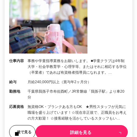
仕事内容
事務や学童指導業務をお願いします。 ■学童クラブは4年制
大学・社会学教育学・心理学等、またはそれに相応する学位
（卒業者）であれば有資格者指導員になれます。…
給与
月給240,000円以上（賞与年2ヶ月分）
勤務地
千葉県我孫子市布佐酉町／JR常磐線「我孫子駅」より車20
分
応募資格
無資格OK・ブランクある方もOK ★男性スタッフが元気に
職場を盛り上げています！☆現在非正規で、正職員をお考え
の方大歓迎！ ☆接客経験を活かしているスタッフもい…
詳細を見る
後で見る