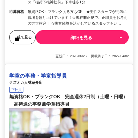
ス「稲荷下根神社前」下車徒歩1分
応募資格
無資格OK・ブランクある方もOK ★男性スタッフが元気に
職場を盛り上げています！☆現在非正規で、正職員をお考え
の方大歓迎！ ☆接客経験を活かしているスタッフもい…
詳細を見る
後で見る
更新日： 2026/06/26 掲載終了日： 2027/04/02
学童の事務・学童指導員
クズオカ人材紹介所
正社員
無資格OK・ブランクOK 完全週休2日制（土曜・日曜）
高待遇の事務兼学童指導員