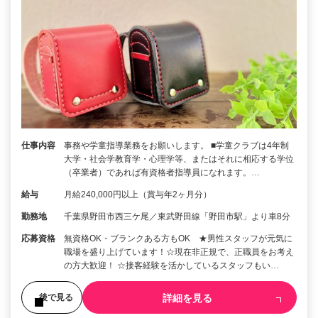
仕事内容
事務や学童指導業務をお願いします。 ■学童クラブは4年制
大学・社会学教育学・心理学等、またはそれに相応する学位
（卒業者）であれば有資格者指導員になれます。…
給与
月給240,000円以上（賞与年2ヶ月分）
勤務地
千葉県野田市西三ケ尾／東武野田線「野田市駅」より車8分
応募資格
無資格OK・ブランクある方もOK ★男性スタッフが元気に
職場を盛り上げています！☆現在非正規で、正職員をお考え
の方大歓迎！ ☆接客経験を活かしているスタッフもい…
詳細を見る
後で見る