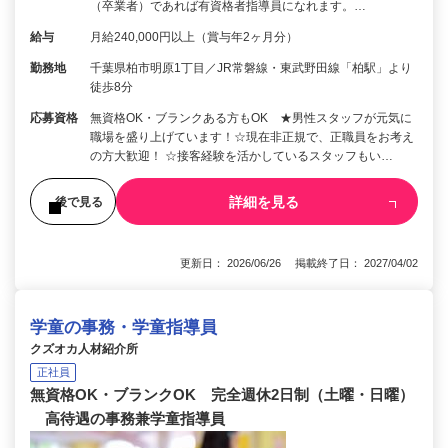
（卒業者）であれば有資格者指導員になれます。…
給与
月給240,000円以上（賞与年2ヶ月分）
勤務地
千葉県柏市明原1丁目／JR常磐線・東武野田線「柏駅」より
徒歩8分
応募資格
無資格OK・ブランクある方もOK ★男性スタッフが元気に
職場を盛り上げています！☆現在非正規で、正職員をお考え
の方大歓迎！ ☆接客経験を活かしているスタッフもい…
詳細を見る
後で見る
更新日： 2026/06/26 掲載終了日： 2027/04/02
学童の事務・学童指導員
クズオカ人材紹介所
正社員
無資格OK・ブランクOK 完全週休2日制（土曜・日曜）
高待遇の事務兼学童指導員