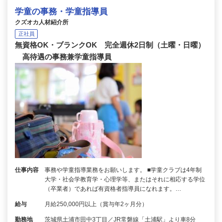
学童の事務・学童指導員
クズオカ人材紹介所
正社員
無資格OK・ブランクOK 完全週休2日制（土曜・日曜）
高待遇の事務兼学童指導員
仕事内容
事務や学童指導業務をお願いします。 ■学童クラブは4年制
大学・社会学教育学・心理学等、またはそれに相応する学位
（卒業者）であれば有資格者指導員になれます。…
給与
月給250,000円以上（賞与年2ヶ月分）
勤務地
茨城県土浦市田中3丁目／JR常磐線「土浦駅」より車8分