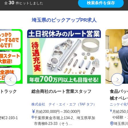
30
検索条件を保存
全
件ヒットしました
埼玉県のピックアップPR求人
送トラック
総合商社のルート営業スタッフ
食品パッ
械オペレ
株式会社 テイ・エイ・エフ（TAF タフ）
ニッケイ化
月給200,000円～350,000円
月給250,
や経験・ス
-193-1
千葉県東金市堀上134-2、埼玉県草加
市青柳8-23-33（そう...
埼玉県川