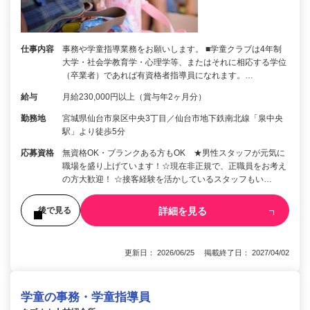
仕事内容
事務や学童指導業務をお願いします。 ■学童クラブは4年制
大学・社会学教育学・心理学等、またはそれに相応する学位
（卒業者）であれば有資格者指導員になれます。…
給与
月給230,000円以上（賞与年2ヶ月分）
勤務地
宮城県仙台市泉区中央3丁目／仙台市地下鉄南北線「泉中央
駅」より徒歩5分
応募資格
無資格OK・ブランクある方もOK ★男性スタッフが元気に
職場を盛り上げています！☆現在非正規で、正職員をお考え
の方大歓迎！ ☆接客経験を活かしているスタッフもい…
詳細を見る
後で見る
更新日： 2026/06/25 掲載終了日： 2027/04/02
学童の事務・学童指導員