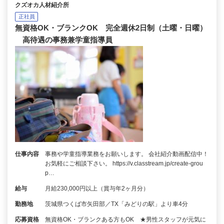
クズオカ人材紹介所
正社員
無資格OK・ブランクOK 完全週休2日制（土曜・日曜）
高待遇の事務兼学童指導員
仕事内容
事務や学童指導業務をお願いします。 会社紹介動画配信中！
お気軽にご相談下さい。 https://v.classtream.jp/create-grou
p…
給与
月給230,000円以上（賞与年2ヶ月分）
勤務地
茨城県つくば市矢田部／TX「みどりの駅」より車4分
応募資格
無資格OK・ブランクある方もOK ★男性スタッフが元気に