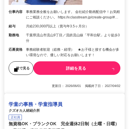
仕事内容
事務業務全般をお願いします。 会社紹介動画配信中！お気軽
にご相談ください。 https://v.classtream.jp/create-group/#…
給与
月給230,000円以上（賞与年3.5ヶ月分）
勤務地
千葉県流山市流山9丁目／流鉄流山線「平和台駅」より徒歩3
分
応募資格
事務経験者歓迎（総務・経理） ★お子様と接する機会が多
い環境なので、優しい対応をお願いします！
詳細を見る
後で見る
更新日： 2026/06/01 掲載終了日： 2027/04/02
学童の事務・学童指導員
クズオカ人材紹介所
正社員
無資格OK・ブランクOK 完全週休2日制（土曜・日曜）