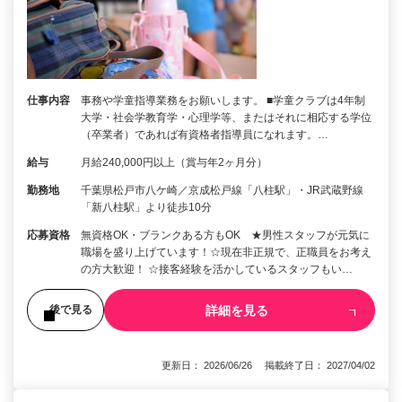
仕事内容
事務や学童指導業務をお願いします。 ■学童クラブは4年制
大学・社会学教育学・心理学等、またはそれに相応する学位
（卒業者）であれば有資格者指導員になれます。…
給与
月給240,000円以上（賞与年2ヶ月分）
勤務地
千葉県松戸市八ケ崎／京成松戸線「八柱駅」・JR武蔵野線
「新八柱駅」より徒歩10分
応募資格
無資格OK・ブランクある方もOK ★男性スタッフが元気に
職場を盛り上げています！☆現在非正規で、正職員をお考え
の方大歓迎！ ☆接客経験を活かしているスタッフもい…
詳細を見る
後で見る
更新日： 2026/06/26 掲載終了日： 2027/04/02