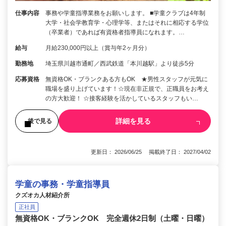
仕事内容
事務や学童指導業務をお願いします。 ■学童クラブは4年制
大学・社会学教育学・心理学等、またはそれに相応する学位
（卒業者）であれば有資格者指導員になれます。…
給与
月給230,000円以上（賞与年2ヶ月分）
勤務地
埼玉県川越市通町／西武鉄道「本川越駅」より徒歩5分
応募資格
無資格OK・ブランクある方もOK ★男性スタッフが元気に
職場を盛り上げています！☆現在非正規で、正職員をお考え
の方大歓迎！ ☆接客経験を活かしているスタッフもい…
詳細を見る
後で見る
更新日： 2026/06/25 掲載終了日： 2027/04/02
学童の事務・学童指導員
クズオカ人材紹介所
正社員
無資格OK・ブランクOK 完全週休2日制（土曜・日曜）