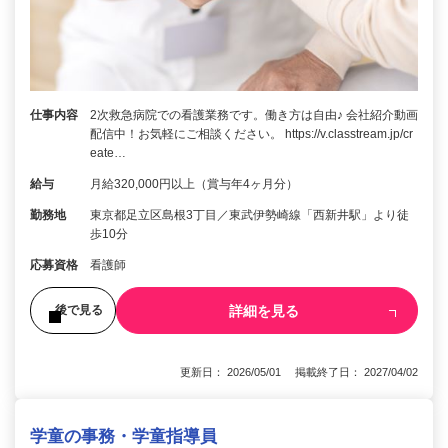
仕事内容
2次救急病院での看護業務です。働き方は自由♪ 会社紹介動画
配信中！お気軽にご相談ください。 https://v.classtream.jp/cr
eate…
給与
月給320,000円以上（賞与年4ヶ月分）
勤務地
東京都足立区島根3丁目／東武伊勢崎線「西新井駅」より徒
歩10分
応募資格
看護師
詳細を見る
後で見る
更新日： 2026/05/01 掲載終了日： 2027/04/02
学童の事務・学童指導員