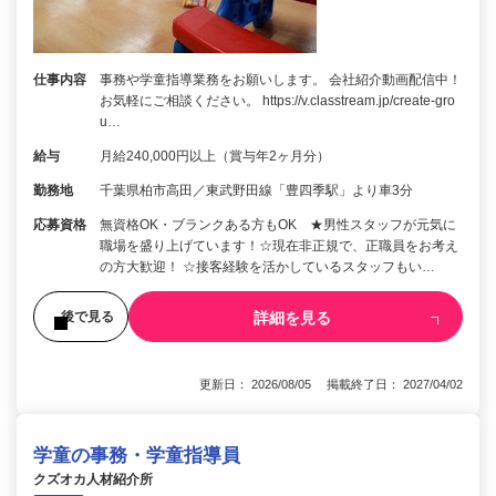
仕事内容
事務や学童指導業務をお願いします。 会社紹介動画配信中！
お気軽にご相談ください。 https://v.classtream.jp/create-gro
u…
給与
月給240,000円以上（賞与年2ヶ月分）
勤務地
千葉県柏市高田／東武野田線「豊四季駅」より車3分
応募資格
無資格OK・ブランクある方もOK ★男性スタッフが元気に
職場を盛り上げています！☆現在非正規で、正職員をお考え
の方大歓迎！ ☆接客経験を活かしているスタッフもい…
詳細を見る
後で見る
更新日： 2026/08/05 掲載終了日： 2027/04/02
学童の事務・学童指導員
クズオカ人材紹介所