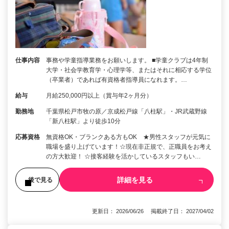
仕事内容
事務や学童指導業務をお願いします。 ■学童クラブは4年制
大学・社会学教育学・心理学等、またはそれに相応する学位
（卒業者）であれば有資格者指導員になれます。…
給与
月給250,000円以上（賞与年2ヶ月分）
勤務地
千葉県松戸市牧の原／京成松戸線「八柱駅」・JR武蔵野線
「新八柱駅」より徒歩10分
応募資格
無資格OK・ブランクある方もOK ★男性スタッフが元気に
職場を盛り上げています！☆現在非正規で、正職員をお考え
の方大歓迎！ ☆接客経験を活かしているスタッフもい…
詳細を見る
後で見る
更新日： 2026/06/26 掲載終了日： 2027/04/02