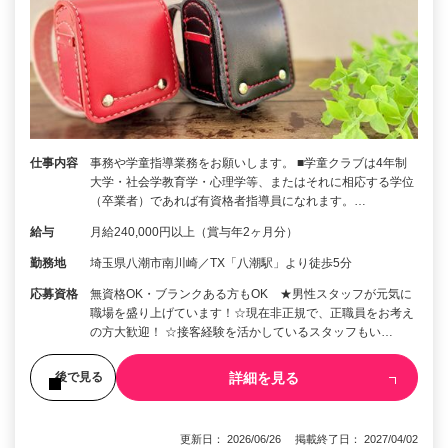
仕事内容
事務や学童指導業務をお願いします。 ■学童クラブは4年制
大学・社会学教育学・心理学等、またはそれに相応する学位
（卒業者）であれば有資格者指導員になれます。…
給与
月給240,000円以上（賞与年2ヶ月分）
勤務地
埼玉県八潮市南川崎／TX「八潮駅」より徒歩5分
応募資格
無資格OK・ブランクある方もOK ★男性スタッフが元気に
職場を盛り上げています！☆現在非正規で、正職員をお考え
の方大歓迎！ ☆接客経験を活かしているスタッフもい…
詳細を見る
後で見る
更新日： 2026/06/26 掲載終了日： 2027/04/02