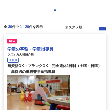
30
1
-
20
全
件中
件を表示
NEW
学童の事務・学童指導員
クズオカ人材紹介所
正社員
無資格OK・ブランクOK 完全週休2日制（土曜・日曜）
高待遇の事務兼学童指導員