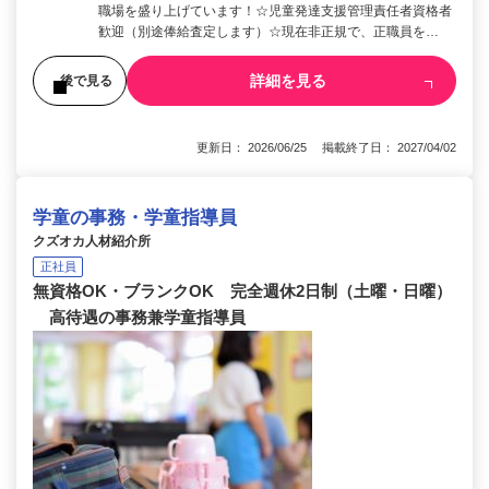
職場を盛り上げています！☆児童発達支援管理責任者資格者
歓迎（別途俸給査定します）☆現在非正規で、正職員を…
詳細を見る
後で見る
更新日： 2026/06/25 掲載終了日： 2027/04/02
学童の事務・学童指導員
クズオカ人材紹介所
正社員
無資格OK・ブランクOK 完全週休2日制（土曜・日曜）
高待遇の事務兼学童指導員