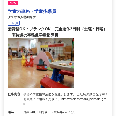
NEW
学童の事務・学童指導員
クズオカ人材紹介所
正社員
無資格OK・ブランクOK 完全週休2日制（土曜・日曜）
高待遇の事務兼学童指導員
仕事内容
事務や学童指導業務をお願いします。 会社紹介動画配信中！
お気軽にご相談ください。 https://v.classtream.jp/create-gro
u…
給与
月給240,000円以上（賞与年2ヶ月分）