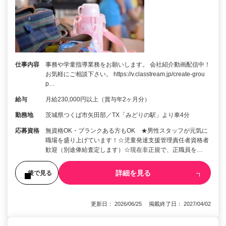
仕事内容
事務や学童指導業務をお願いします。 会社紹介動画配信中！
お気軽にご相談下さい。 https://v.classtream.jp/create-grou
p…
給与
月給230,000円以上（賞与年2ヶ月分）
勤務地
茨城県つくば市矢田部／TX「みどりの駅」より車4分
応募資格
無資格OK・ブランクある方もOK ★男性スタッフが元気に
職場を盛り上げています！☆児童発達支援管理責任者資格者
歓迎（別途俸給査定します）☆現在非正規で、正職員を…
詳細を見る
後で見る
更新日： 2026/06/25 掲載終了日： 2027/04/02