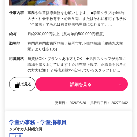
仕事内容
事務や学童指導業務をお願いします。 ■学童クラブは4年制
大学・社会学教育学・心理学等、またはそれに相応する学位
（卒業者）であれば有資格者指導員になれます。…
給与
月給230,000円以上（賞与年約500,000円程度）
勤務地
福岡県福岡市東区箱崎／福岡市地下鉄箱崎線「箱崎九大前
駅」より徒歩10分
応募資格
無資格OK・ブランクある方もOK ★男性スタッフが元気に
職場を盛り上げています！☆現在非正規で、正職員をお考え
の方大歓迎！ ☆接客経験を活かしているスタッフもい…
詳細を見る
後で見る
更新日： 2026/06/26 掲載終了日： 2027/04/02
学童の事務・学童指導員
クズオカ人材紹介所
正社員