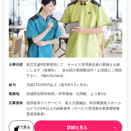
仕事内容
就労支援B型事業所にて、サービス管理責任者の業務をお願
いします（候補生）。 会社紹介動画配信中！お気軽にご相談
下さい。 https://v.classt…
給与
月給270,000円以上（賞与年1.5ヶ月分）
勤務地
茨城県石岡市柿岡／JR常磐線「石岡駅」より車5分
応募資格
放課後等デイサービス、老人介護施設、特別養護老人ホーム
などでの5年以上の経験者等（サービス管理責任者基礎研修
受講資格者）
詳細を見る
後で見る