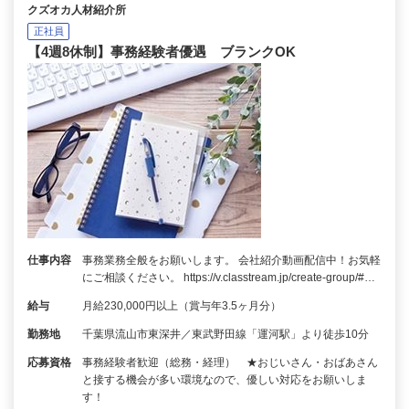
クズオカ人材紹介所
正社員
【4週8休制】事務経験者優遇 ブランクOK
仕事内容
事務業務全般をお願いします。 会社紹介動画配信中！お気軽
にご相談ください。 https://v.classtream.jp/create-group/#…
給与
月給230,000円以上（賞与年3.5ヶ月分）
勤務地
千葉県流山市東深井／東武野田線「運河駅」より徒歩10分
応募資格
事務経験者歓迎（総務・経理） ★おじいさん・おばあさん
と接する機会が多い環境なので、優しい対応をお願いしま
す！