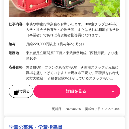
仕事内容
事務や学童指導業務をお願いします。 ■学童クラブは4年制
大学・社会学教育学・心理学等、またはそれに相応する学位
（卒業者）であれば有資格者指導員になれます。…
給与
月給220,000円以上（賞与年2ヶ月分）
勤務地
東京都足立区関原3丁目／東武伊勢崎線「西新井駅」より徒
歩10分
応募資格
無資格OK・ブランクある方もOK ★男性スタッフが元気に
職場を盛り上げています！☆現在非正規で、正職員をお考え
の方大歓迎！ ☆接客経験を活かしているスタッフもい…
詳細を見る
後で見る
更新日： 2026/06/25 掲載終了日： 2027/04/02
学童の事務・学童指導員