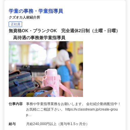
学童の事務・学童指導員
クズオカ人材紹介所
正社員
無資格OK・ブランクOK 完全週休2日制（土曜・日曜）
高待遇の事務兼学童指導員
仕事内容
事務や学童指導業務をお願いします。 会社紹介動画配信中！
お気軽にご相談下さい。 https://v.classtream.jp/create-grou
p…
給与
月給240,000円以上（賞与年1.5ヶ月分）