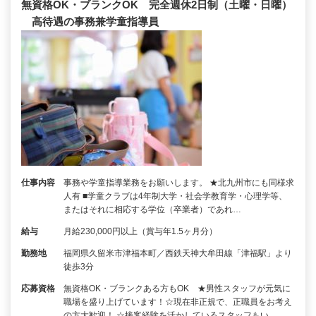
無資格OK・ブランクOK 完全週休2日制（土曜・日曜）
高待遇の事務兼学童指導員
仕事内容
事務や学童指導業務をお願いします。 ★北九州市にも同様求
人有 ■学童クラブは4年制大学・社会学教育学・心理学等、
またはそれに相応する学位（卒業者）であれ…
給与
月給230,000円以上（賞与年1.5ヶ月分）
勤務地
福岡県久留米市津福本町／西鉄天神大牟田線「津福駅」より
徒歩3分
応募資格
無資格OK・ブランクある方もOK ★男性スタッフが元気に
職場を盛り上げています！☆現在非正規で、正職員をお考え
の方大歓迎！ ☆接客経験を活かしているスタッフもい…