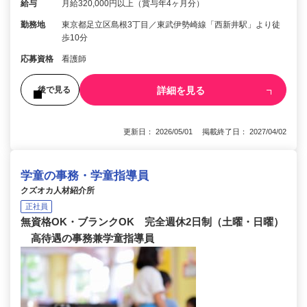
給与
月給320,000円以上（賞与年4ヶ月分）
勤務地
東京都足立区島根3丁目／東武伊勢崎線「西新井駅」より徒
歩10分
応募資格
看護師
詳細を見る
後で見る
更新日： 2026/05/01 掲載終了日： 2027/04/02
学童の事務・学童指導員
クズオカ人材紹介所
正社員
無資格OK・ブランクOK 完全週休2日制（土曜・日曜）
高待遇の事務兼学童指導員