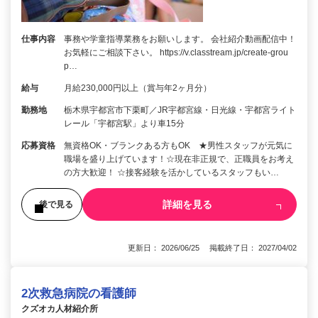
仕事内容
事務や学童指導業務をお願いします。 会社紹介動画配信中！
お気軽にご相談下さい。 https://v.classtream.jp/create-grou
p…
給与
月給230,000円以上（賞与年2ヶ月分）
勤務地
栃木県宇都宮市下栗町／JR宇都宮線・日光線・宇都宮ライト
レール「宇都宮駅」より車15分
応募資格
無資格OK・ブランクある方もOK ★男性スタッフが元気に
職場を盛り上げています！☆現在非正規で、正職員をお考え
の方大歓迎！ ☆接客経験を活かしているスタッフもい…
詳細を見る
後で見る
更新日： 2026/06/25 掲載終了日： 2027/04/02
2次救急病院の看護師
クズオカ人材紹介所