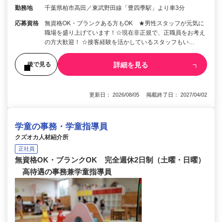
勤務地
千葉県柏市高田／東武野田線「豊四季駅」より車3分
応募資格
無資格OK・ブランクある方もOK ★男性スタッフが元気に
職場を盛り上げています！☆現在非正規で、正職員をお考え
の方大歓迎！ ☆接客経験を活かしているスタッフもい…
詳細を見る
後で見る
更新日： 2026/08/05 掲載終了日： 2027/04/02
学童の事務・学童指導員
クズオカ人材紹介所
正社員
無資格OK・ブランクOK 完全週休2日制（土曜・日曜）
高待遇の事務兼学童指導員