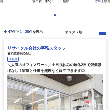
属）
「坂戸駅」車5分、「川越駅...
埼玉県富
47
1
-
20
全
件中
件を表示
リサイクル会社の事務スタッフ
協和産業株式会社
正社員
＼人気のオフィスワーク／土日祝休みの週休2日で残業ほ
ぼなし！家庭と仕事を無理なく両立できます◎