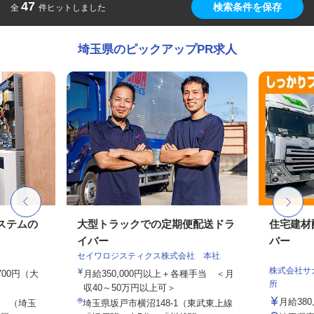
47
検索条件を保存
全
件ヒットしました
埼玉県のピックアップPR求人
ステムの
大型トラックでの定期便配送ドラ
住宅建材
イバー
バー
セイワロジスティクス株式会社 本社
株式会社サ
,700円（大
月給350,000円以上＋各種手当 ＜月
所
収40～50万円以上可＞
月給380
 （埼玉
埼玉県坂戸市横沼148-1（東武東上線