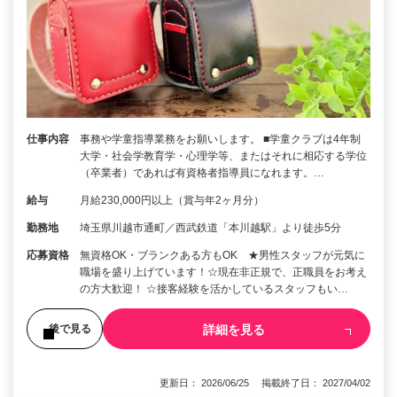
仕事内容
事務や学童指導業務をお願いします。 ■学童クラブは4年制
大学・社会学教育学・心理学等、またはそれに相応する学位
（卒業者）であれば有資格者指導員になれます。…
給与
月給230,000円以上（賞与年2ヶ月分）
勤務地
埼玉県川越市通町／西武鉄道「本川越駅」より徒歩5分
応募資格
無資格OK・ブランクある方もOK ★男性スタッフが元気に
職場を盛り上げています！☆現在非正規で、正職員をお考え
の方大歓迎！ ☆接客経験を活かしているスタッフもい…
詳細を見る
後で見る
更新日： 2026/06/25 掲載終了日： 2027/04/02