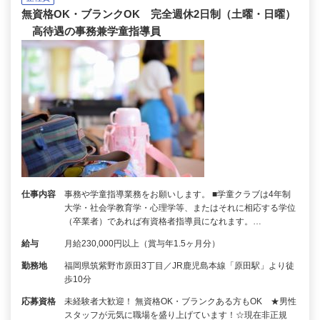
無資格OK・ブランクOK 完全週休2日制（土曜・日曜）
高待遇の事務兼学童指導員
仕事内容
事務や学童指導業務をお願いします。 ■学童クラブは4年制
大学・社会学教育学・心理学等、またはそれに相応する学位
（卒業者）であれば有資格者指導員になれます。…
給与
月給230,000円以上（賞与年1.5ヶ月分）
勤務地
福岡県筑紫野市原田3丁目／JR鹿児島本線「原田駅」より徒
歩10分
応募資格
未経験者大歓迎！ 無資格OK・ブランクある方もOK ★男性
スタッフが元気に職場を盛り上げています！☆現在非正規