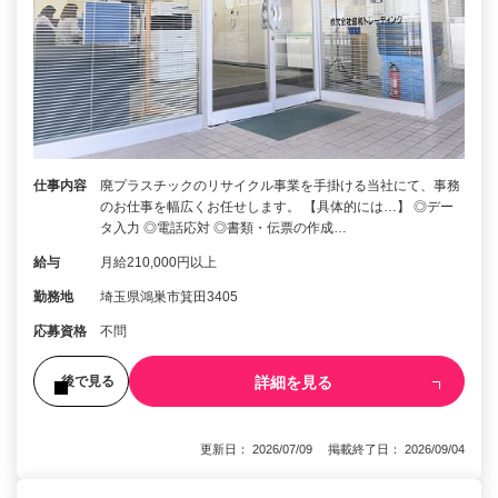
仕事内容
廃プラスチックのリサイクル事業を手掛ける当社にて、事務
のお仕事を幅広くお任せします。 【具体的には…】 ◎デー
タ入力 ◎電話応対 ◎書類・伝票の作成…
給与
月給210,000円以上
勤務地
埼玉県鴻巣市箕田3405
応募資格
不問
詳細を見る
後で見る
更新日： 2026/07/09 掲載終了日： 2026/09/04