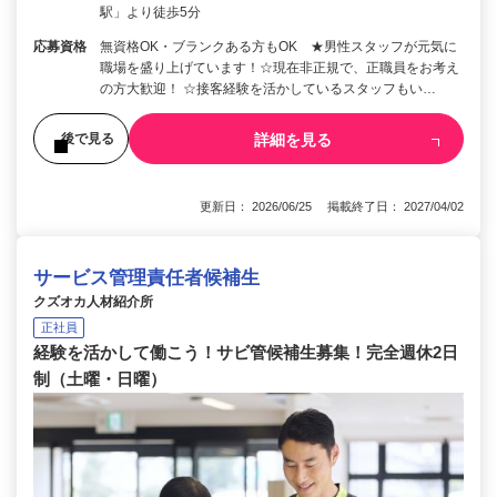
駅」より徒歩5分
応募資格
無資格OK・ブランクある方もOK ★男性スタッフが元気に
職場を盛り上げています！☆現在非正規で、正職員をお考え
の方大歓迎！ ☆接客経験を活かしているスタッフもい…
詳細を見る
後で見る
更新日： 2026/06/25 掲載終了日： 2027/04/02
サービス管理責任者候補生
クズオカ人材紹介所
正社員
経験を活かして働こう！サビ管候補生募集！完全週休2日
制（土曜・日曜）