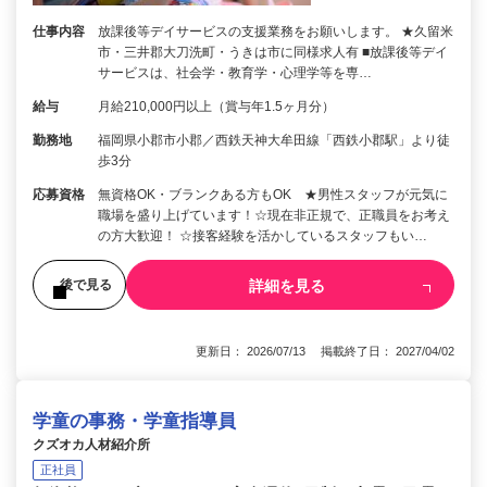
仕事内容
放課後等デイサービスの支援業務をお願いします。 ★久留米
市・三井郡大刀洗町・うきは市に同様求人有 ■放課後等デイ
サービスは、社会学・教育学・心理学等を専…
給与
月給210,000円以上（賞与年1.5ヶ月分）
勤務地
福岡県小郡市小郡／西鉄天神大牟田線「西鉄小郡駅」より徒
歩3分
応募資格
無資格OK・ブランクある方もOK ★男性スタッフが元気に
職場を盛り上げています！☆現在非正規で、正職員をお考え
の方大歓迎！ ☆接客経験を活かしているスタッフもい…
詳細を見る
後で見る
更新日： 2026/07/13 掲載終了日： 2027/04/02
学童の事務・学童指導員
クズオカ人材紹介所
正社員