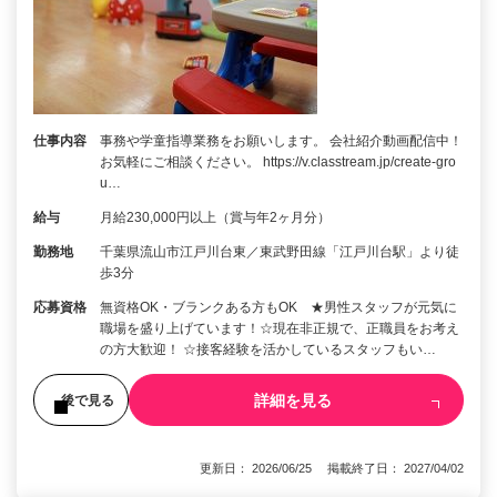
仕事内容
事務や学童指導業務をお願いします。 会社紹介動画配信中！
お気軽にご相談ください。 https://v.classtream.jp/create-gro
u…
給与
月給230,000円以上（賞与年2ヶ月分）
勤務地
千葉県流山市江戸川台東／東武野田線「江戸川台駅」より徒
歩3分
応募資格
無資格OK・ブランクある方もOK ★男性スタッフが元気に
職場を盛り上げています！☆現在非正規で、正職員をお考え
の方大歓迎！ ☆接客経験を活かしているスタッフもい…
詳細を見る
後で見る
更新日： 2026/06/25 掲載終了日： 2027/04/02