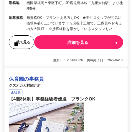
勤務地
福岡県福岡市東区下町／JR鹿児島本線「九産大前駅」より徒
歩8分
応募資格
無資格OK・ブランクある方もOK ★男性スタッフが元気に
職場を盛り上げています！☆現在非正規で、正職員をお考え
の方大歓迎！ ☆接客経験を活かしているスタッフもい…
詳細を見る
後で見る
更新日： 2026/06/26 掲載終了日： 2027/04/02
保育園の事務員
クズオカ人材紹介所
正社員
【4週8休制】事務経験者優遇 ブランクOK