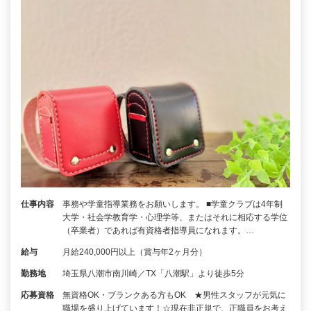
仕事内容
事務や学童指導業務をお願いします。 ■学童クラブは4年制
大学・社会学教育学・心理学等、またはそれに相応する学位
（卒業者）であれば有資格者指導員になれます。…
給与
月給240,000円以上（賞与年2ヶ月分）
勤務地
埼玉県八潮市南川崎／TX「八潮駅」より徒歩5分
応募資格
無資格OK・ブランクある方もOK ★男性スタッフが元気に
職場を盛り上げています！☆現在非正規で、正職員をお考え