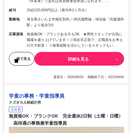
（卒業者）であれば有資格者指導員になれます。…
給与
月給220,000円以上（賞与年2ヶ月分）
勤務地
埼玉県さいたま市南区別所／JR武蔵野線・埼京線「武蔵浦和
駅」より徒歩3分
応募資格
無資格OK・ブランクある方もOK ★男性スタッフが元気に
職場を盛り上げています！☆現在非正規で、正職員をお考え
の方大歓迎！ ☆接客経験を活かしているスタッフもい…
詳細を見る
後で見る
更新日： 2026/06/25 掲載終了日： 2027/04/02
学童の事務・学童指導員
クズオカ人材紹介所
正社員
無資格OK・ブランクOK 完全週休2日制（土曜・日曜）
高待遇の事務兼学童指導員