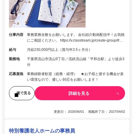
仕事内容
事務業務全般をお願いします。 会社紹介動画配信中！お気軽
にご相談ください。 https://v.classtream.jp/create-group/#…
給与
月給230,000円以上（賞与年3.5ヶ月分）
勤務地
千葉県流山市流山9丁目／流鉄流山線「平和台駅」より徒歩3
分
応募資格
事務経験者歓迎（総務・経理） ★お子様と接する機会が多
い環境なので、優しい対応をお願いします！
詳細を見る
後で見る
更新日： 2026/06/01 掲載終了日： 2027/04/02
特別養護老人ホームの事務員