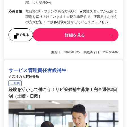
駅」より徒歩5分
応募資格
無資格OK・ブランクある方もOK ★男性スタッフが元気に
職場を盛り上げています！☆現在非正規で、正職員をお考え
の方大歓迎！ ☆接客経験を活かしているスタッフもい…
詳細を見る
後で見る
更新日： 2026/06/25 掲載終了日： 2027/04/02
サービス管理責任者候補生
クズオカ人材紹介所
正社員
経験を活かして働こう！サビ管候補生募集！完全週休2日
制（土曜・日曜）