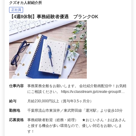
クズオカ人材紹介所
正社員
【4週8休制】事務経験者優遇 ブランクOK
仕事内容
事務業務全般をお願いします。 会社紹介動画配信中！お気軽
にご相談ください。 https://v.classtream.jp/create-group/#…
給与
月給230,000円以上（賞与年3.5ヶ月分）
勤務地
千葉県流山市東深井／東武野田線「運河駅」より徒歩10分
応募資格
事務経験者歓迎（総務・経理） ★おじいさん・おばあさん
と接する機会が多い環境なので、優しい対応をお願いしま
す！