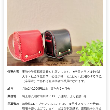
仕事内容
事務や学童指導業務をお願いします。 ■学童クラブは4年制
大学・社会学教育学・心理学等、またはそれに相応する学位
（卒業者）であれば有資格者指導員になれます。…
給与
月給240,000円以上（賞与年2ヶ月分）
勤務地
埼玉県八潮市南川崎／TX「八潮駅」より徒歩5分
応募資格
無資格OK・ブランクある方もOK ★男性スタッフが元気に
職場を盛り上げています！☆現在非正規で、正職員をお考え