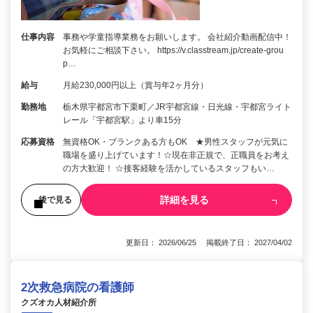
仕事内容
事務や学童指導業務をお願いします。 会社紹介動画配信中！
お気軽にご相談下さい。 https://v.classtream.jp/create-grou
p…
給与
月給230,000円以上（賞与年2ヶ月分）
勤務地
栃木県宇都宮市下栗町／JR宇都宮線・日光線・宇都宮ライト
レール「宇都宮駅」より車15分
応募資格
無資格OK・ブランクある方もOK ★男性スタッフが元気に
職場を盛り上げています！☆現在非正規で、正職員をお考え
の方大歓迎！ ☆接客経験を活かしているスタッフもい…
詳細を見る
後で見る
更新日： 2026/06/25 掲載終了日： 2027/04/02
2次救急病院の看護師
クズオカ人材紹介所