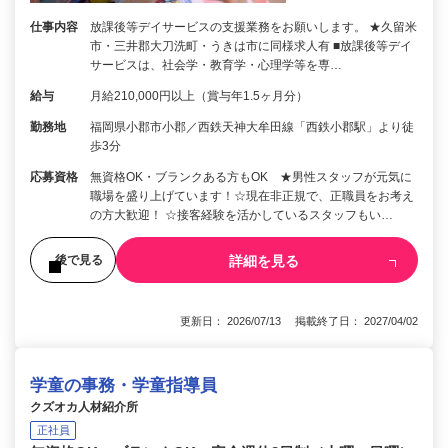
仕事内容
放課後等デイサービスの支援業務をお願いします。 ★久留米
市・三井郡大刀洗町・うきは市に同様求人有 ■放課後等デイ
サービスは、社会学・教育学・心理学等を専…
給与
月給210,000円以上（賞与年1.5ヶ月分）
勤務地
福岡県小郡市小郡／西鉄天神大牟田線「西鉄小郡駅」より徒
歩3分
応募資格
無資格OK・ブランクある方もOK ★男性スタッフが元気に
職場を盛り上げています！☆現在非正規で、正職員をお考え
の方大歓迎！ ☆接客経験を活かしているスタッフもい…
詳細を見る
後で見る
更新日： 2026/07/13 掲載終了日： 2027/04/02
学童の事務・学童指導員
クズオカ人材紹介所
正社員