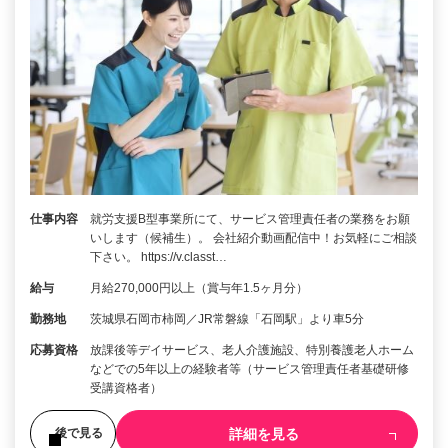
仕事内容
就労支援B型事業所にて、サービス管理責任者の業務をお願
いします（候補生）。 会社紹介動画配信中！お気軽にご相談
下さい。 https://v.classt…
給与
月給270,000円以上（賞与年1.5ヶ月分）
勤務地
茨城県石岡市柿岡／JR常磐線「石岡駅」より車5分
応募資格
放課後等デイサービス、老人介護施設、特別養護老人ホーム
などでの5年以上の経験者等（サービス管理責任者基礎研修
受講資格者）
詳細を見る
後で見る