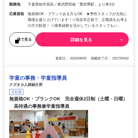
勤務地
千葉県柏市高田／東武野田線「豊四季駅」より車3分
応募資格
無資格OK・ブランクある方もOK ★男性スタッフが元気に
職場を盛り上げています！☆現在非正規で、正職員をお考え
の方大歓迎！ ☆接客経験を活かしているスタッフもい…
詳細を見る
後で見る
更新日： 2026/08/05 掲載終了日： 2027/04/02
学童の事務・学童指導員
クズオカ人材紹介所
正社員
無資格OK・ブランクOK 完全週休2日制（土曜・日曜）
高待遇の事務兼学童指導員