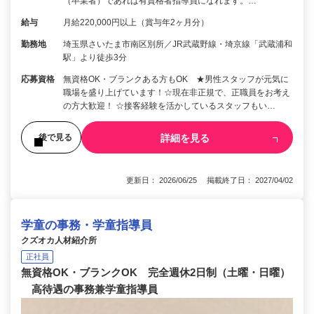
（卒業者）であれば有資格者指導員になれます。…
給与
月給220,000円以上（賞与年2ヶ月分）
勤務地
埼玉県さいたま市南区別所／JR武蔵野線・埼京線「武蔵浦和
駅」より徒歩3分
応募資格
無資格OK・ブランクある方もOK ★男性スタッフが元気に
職場を盛り上げています！☆現在非正規で、正職員をお考え
の方大歓迎！ ☆接客経験を活かしているスタッフもい…
詳細を見る
後で見る
更新日： 2026/06/25 掲載終了日： 2027/04/02
学童の事務・学童指導員
クズオカ人材紹介所
正社員
無資格OK・ブランクOK 完全週休2日制（土曜・日曜）
高待遇の事務兼学童指導員