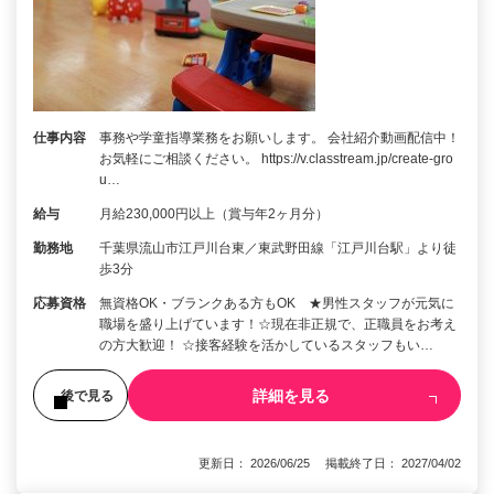
仕事内容
事務や学童指導業務をお願いします。 会社紹介動画配信中！
お気軽にご相談ください。 https://v.classtream.jp/create-gro
u…
給与
月給230,000円以上（賞与年2ヶ月分）
勤務地
千葉県流山市江戸川台東／東武野田線「江戸川台駅」より徒
歩3分
応募資格
無資格OK・ブランクある方もOK ★男性スタッフが元気に
職場を盛り上げています！☆現在非正規で、正職員をお考え
の方大歓迎！ ☆接客経験を活かしているスタッフもい…
詳細を見る
後で見る
更新日： 2026/06/25 掲載終了日： 2027/04/02