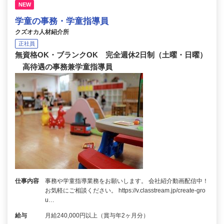
NEW
学童の事務・学童指導員
クズオカ人材紹介所
正社員
無資格OK・ブランクOK 完全週休2日制（土曜・日曜）
高待遇の事務兼学童指導員
仕事内容
事務や学童指導業務をお願いします。 会社紹介動画配信中！
お気軽にご相談ください。 https://v.classtream.jp/create-gro
u…
給与
月給240,000円以上（賞与年2ヶ月分）