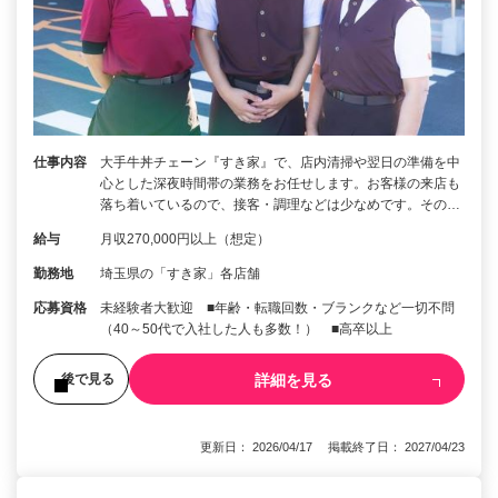
仕事内容
大手牛丼チェーン『すき家』で、店内清掃や翌日の準備を中
心とした深夜時間帯の業務をお任せします。お客様の来店も
落ち着いているので、接客・調理などは少なめです。その…
給与
月収270,000円以上（想定）
勤務地
埼玉県の「すき家」各店舗
応募資格
未経験者大歓迎 ■年齢・転職回数・ブランクなど一切不問
（40～50代で入社した人も多数！） ■高卒以上
詳細を見る
後で見る
更新日： 2026/04/17 掲載終了日： 2027/04/23