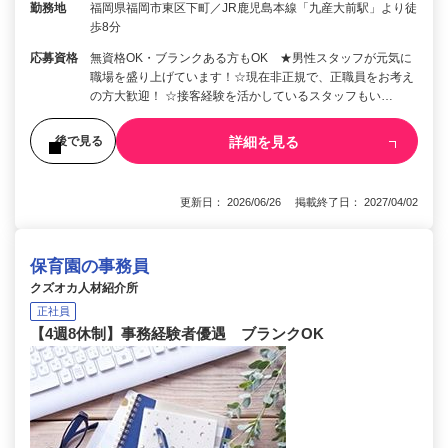
勤務地
福岡県福岡市東区下町／JR鹿児島本線「九産大前駅」より徒
歩8分
応募資格
無資格OK・ブランクある方もOK ★男性スタッフが元気に
職場を盛り上げています！☆現在非正規で、正職員をお考え
の方大歓迎！ ☆接客経験を活かしているスタッフもい…
詳細を見る
後で見る
更新日： 2026/06/26 掲載終了日： 2027/04/02
保育園の事務員
クズオカ人材紹介所
正社員
【4週8休制】事務経験者優遇 ブランクOK