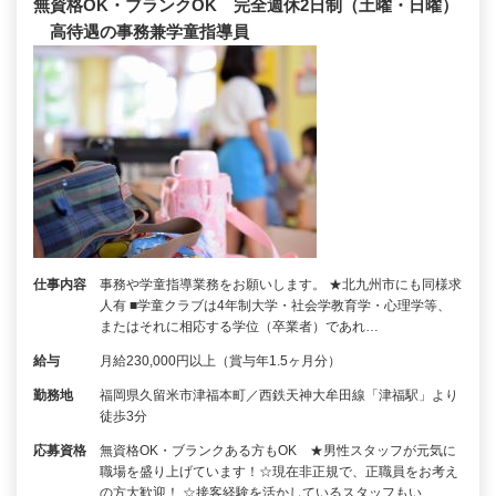
無資格OK・ブランクOK 完全週休2日制（土曜・日曜）
高待遇の事務兼学童指導員
仕事内容
事務や学童指導業務をお願いします。 ★北九州市にも同様求
人有 ■学童クラブは4年制大学・社会学教育学・心理学等、
またはそれに相応する学位（卒業者）であれ…
給与
月給230,000円以上（賞与年1.5ヶ月分）
勤務地
福岡県久留米市津福本町／西鉄天神大牟田線「津福駅」より
徒歩3分
応募資格
無資格OK・ブランクある方もOK ★男性スタッフが元気に
職場を盛り上げています！☆現在非正規で、正職員をお考え
の方大歓迎！ ☆接客経験を活かしているスタッフもい…