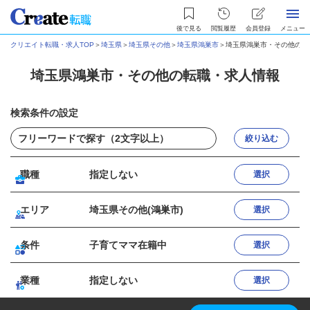
後で見る
閲覧履歴
会員登録
メニュー
クリエイト転職・求人TOP
＞
埼玉県
＞
埼玉県その他
＞
埼玉県鴻巣市
＞
埼玉県鴻巣市・その他の転
埼玉県鴻巣市・その他の転職・求人情報
検索条件の設定
絞り込む
職種
指定しない
選択
エリア
埼玉県その他(鴻巣市)
選択
条件
子育てママ在籍中
選択
業種
指定しない
選択