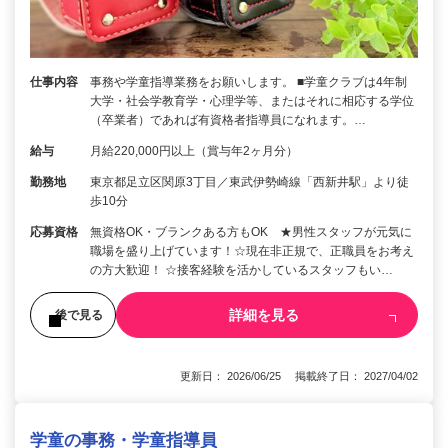
仕事内容
事務や学童指導業務をお願いします。 ■学童クラブは4年制
大学・社会学教育学・心理学等、またはそれに相応する学位
（卒業者）であれば有資格者指導員になれます。…
給与
月給220,000円以上（賞与年2ヶ月分）
勤務地
東京都足立区関原3丁目／東武伊勢崎線「西新井駅」より徒
歩10分
応募資格
無資格OK・ブランクある方もOK ★男性スタッフが元気に
職場を盛り上げています！☆現在非正規で、正職員をお考え
の方大歓迎！ ☆接客経験を活かしているスタッフもい…
詳細を見る
後で見る
更新日： 2026/06/25 掲載終了日： 2027/04/02
学童の事務・学童指導員