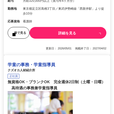
給与
月給320,000円以上（賞与年4ヶ月分）
勤務地
東京都足立区島根3丁目／東武伊勢崎線「西新井駅」より徒
歩10分
応募資格
看護師
詳細を見る
後で見る
更新日： 2026/05/01 掲載終了日： 2027/04/02
学童の事務・学童指導員
クズオカ人材紹介所
正社員
無資格OK・ブランクOK 完全週休2日制（土曜・日曜）
高待遇の事務兼学童指導員