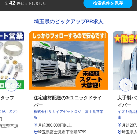
42
検索条件を保存
全
件ヒットしました
埼玉県のピックアップPR求人
スタッフ
住宅建材配送の3tユニックドライ
大手製パ
バー
イバー
AF タフ）
株式会社サカイアゼットロジ 富士見営業
イズミ物流
所
庫
円
月給380,000円以上
月給287,
、埼玉県草加
埼玉県富士見市下南畑3799
埼玉県入