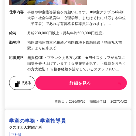
仕事内容
事務や学童指導業務をお願いします。 ■学童クラブは4年制
大学・社会学教育学・心理学等、またはそれに相応する学位
（卒業者）であれば有資格者指導員になれます。…
給与
月給230,000円以上（賞与年約500,000円程度）
勤務地
福岡県福岡市東区箱崎／福岡市地下鉄箱崎線「箱崎九大前
駅」より徒歩10分
応募資格
無資格OK・ブランクある方もOK ★男性スタッフが元気に
職場を盛り上げています！☆現在非正規で、正職員をお考え
の方大歓迎！ ☆接客経験を活かしているスタッフもい…
詳細を見る
後で見る
更新日： 2026/06/26 掲載終了日： 2027/04/02
学童の事務・学童指導員
クズオカ人材紹介所
正社員