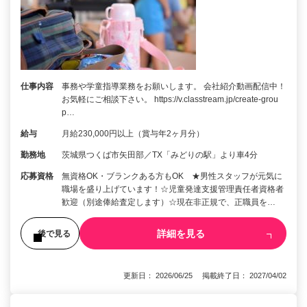
仕事内容
事務や学童指導業務をお願いします。 会社紹介動画配信中！
お気軽にご相談下さい。 https://v.classtream.jp/create-grou
p…
給与
月給230,000円以上（賞与年2ヶ月分）
勤務地
茨城県つくば市矢田部／TX「みどりの駅」より車4分
応募資格
無資格OK・ブランクある方もOK ★男性スタッフが元気に
職場を盛り上げています！☆児童発達支援管理責任者資格者
歓迎（別途俸給査定します）☆現在非正規で、正職員を…
詳細を見る
後で見る
更新日： 2026/06/25 掲載終了日： 2027/04/02