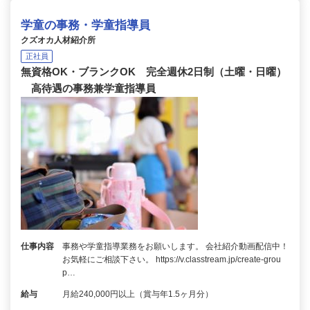
学童の事務・学童指導員
クズオカ人材紹介所
正社員
無資格OK・ブランクOK 完全週休2日制（土曜・日曜）
高待遇の事務兼学童指導員
仕事内容
事務や学童指導業務をお願いします。 会社紹介動画配信中！
お気軽にご相談下さい。 https://v.classtream.jp/create-grou
p…
給与
月給240,000円以上（賞与年1.5ヶ月分）