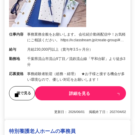
仕事内容
事務業務全般をお願いします。 会社紹介動画配信中！お気軽
にご相談ください。 https://v.classtream.jp/create-group/#…
給与
月給230,000円以上（賞与年3.5ヶ月分）
勤務地
千葉県流山市流山9丁目／流鉄流山線「平和台駅」より徒歩3
分
応募資格
事務経験者歓迎（総務・経理） ★お子様と接する機会が多
い環境なので、優しい対応をお願いします！
詳細を見る
後で見る
更新日： 2026/06/01 掲載終了日： 2027/04/02
特別養護老人ホームの事務員