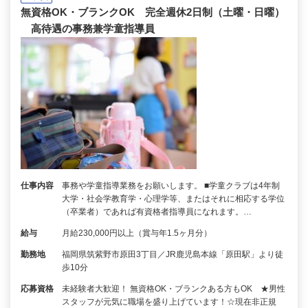
無資格OK・ブランクOK 完全週休2日制（土曜・日曜）
高待遇の事務兼学童指導員
仕事内容
事務や学童指導業務をお願いします。 ■学童クラブは4年制
大学・社会学教育学・心理学等、またはそれに相応する学位
（卒業者）であれば有資格者指導員になれます。…
給与
月給230,000円以上（賞与年1.5ヶ月分）
勤務地
福岡県筑紫野市原田3丁目／JR鹿児島本線「原田駅」より徒
歩10分
応募資格
未経験者大歓迎！ 無資格OK・ブランクある方もOK ★男性
スタッフが元気に職場を盛り上げています！☆現在非正規