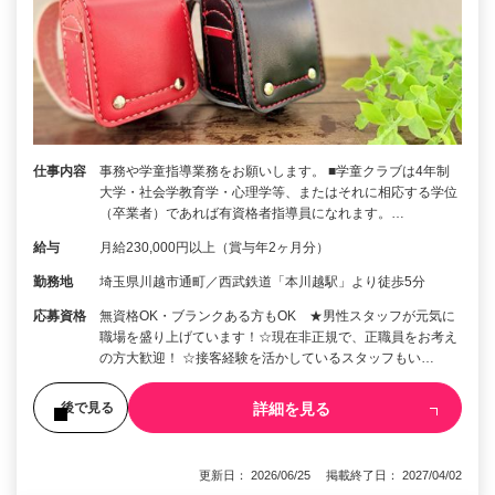
仕事内容
事務や学童指導業務をお願いします。 ■学童クラブは4年制
大学・社会学教育学・心理学等、またはそれに相応する学位
（卒業者）であれば有資格者指導員になれます。…
給与
月給230,000円以上（賞与年2ヶ月分）
勤務地
埼玉県川越市通町／西武鉄道「本川越駅」より徒歩5分
応募資格
無資格OK・ブランクある方もOK ★男性スタッフが元気に
職場を盛り上げています！☆現在非正規で、正職員をお考え
の方大歓迎！ ☆接客経験を活かしているスタッフもい…
詳細を見る
後で見る
更新日： 2026/06/25 掲載終了日： 2027/04/02