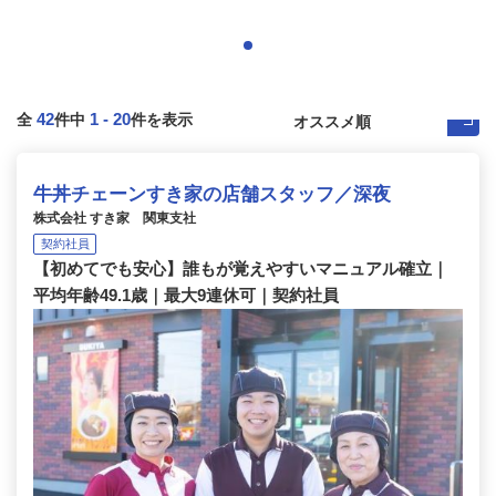
42
1
-
20
全
件中
件を表示
牛丼チェーンすき家の店舗スタッフ／深夜
株式会社 すき家 関東支社
契約社員
【初めてでも安心】誰もが覚えやすいマニュアル確立｜
平均年齢49.1歳｜最大9連休可｜契約社員