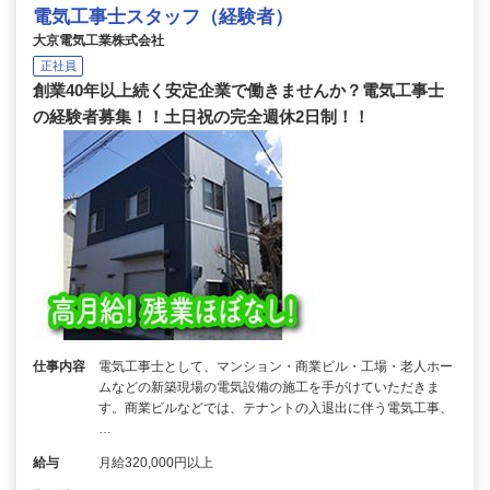
電気工事士スタッフ（経験者）
大京電気工業株式会社
正社員
創業40年以上続く安定企業で働きませんか？電気工事士
の経験者募集！！土日祝の完全週休2日制！！
仕事内容
電気工事士として、マンション・商業ビル・工場・老人ホー
ムなどの新築現場の電気設備の施工を手がけていただきま
す。商業ビルなどでは、テナントの入退出に伴う電気工事、
…
給与
月給320,000円以上