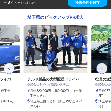
8
検索条件を保存
全
件ヒットしました
埼玉県のピックアップPR求人
ドライバー
チルド製品の大型配送ドライバー
役員の送
株式会社タイヘイ物流システム
株式会社セー
、各種手当・
月給320,000円～480,000円 （一律
月給26
手当を含む）
2回
6（JR埼京
埼玉県三郷市彦野（新三郷駅よりバ
埼玉県草
.
ス7分）
分）