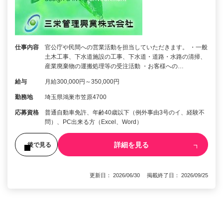
仕事内容
官公庁や民間への営業活動を担当していただきます。 ・一般
土木工事、下水道施設の工事、下水道・道路・水路の清掃、
産業廃棄物の運搬処理等の受注活動 ・お客様への…
給与
月給300,000円～350,000円
勤務地
埼玉県鴻巣市笠原4700
応募資格
普通自動車免許、年齢40歳以下（例外事由3号のイ、経験不
問）、PC出来る方（Excel、Word）
詳細を見る
後で見る
更新日： 2026/06/30 掲載終了日： 2026/09/25
1