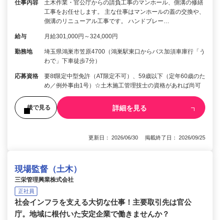
仕事内容
土木作業・官公庁からの請負工事のマンホール、側溝の修繕
工事をお任せします。 主な仕事はマンホールの蓋の交換や、
側溝のリニューアル工事です。 ハンドブレー…
給与
月給301,000円～324,000円
勤務地
埼玉県鴻巣市笠原4700（鴻巣駅東口からバス加須車庫行「う
わで」下車徒歩7分）
応募資格
要8t限定中型免許（AT限定不可）、59歳以下（定年60歳のた
め／例外事由1号）☆土木施工管理技士の資格があれば尚可
詳細を見る
後で見る
更新日： 2026/06/30 掲載終了日： 2026/09/25
現場監督（土木）
三栄管理興業株式会社
正社員
社会インフラを支える大切な仕事！主要取引先は官公
庁。地域に根付いた安定企業で働きませんか？