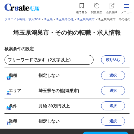
後で見る
閲覧履歴
会員登録
メニュー
クリエイト転職・求人TOP
＞
埼玉県
＞
埼玉県その他
＞
埼玉県鴻巣市
＞
埼玉県鴻巣市・その他の転
埼玉県鴻巣市・その他の転職・求人情報
検索条件の設定
絞り込む
職種
指定しない
選択
エリア
埼玉県その他(鴻巣市)
選択
条件
月給 30万円以上
選択
業種
指定しない
選択