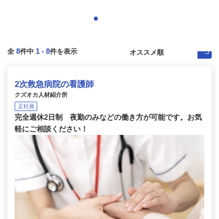
8
1
-
8
全
件中
件を表示
2次救急病院の看護師
クズオカ人材紹介所
正社員
完全週休2日制 夜勤のみなどの働き方が可能です。お気
軽にご相談ください！