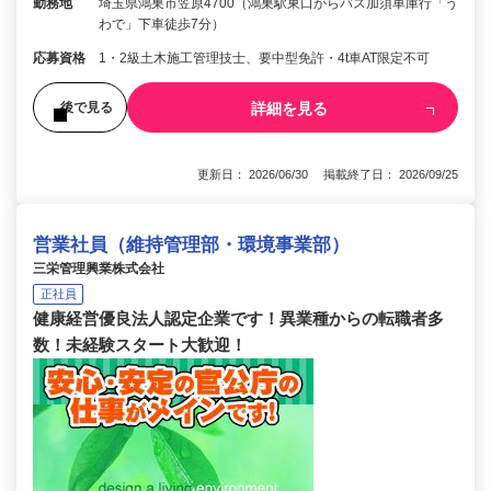
勤務地
埼玉県鴻巣市笠原4700（鴻巣駅東口からバス加須車庫行「う
わで」下車徒歩7分）
応募資格
1・2級土木施工管理技士、要中型免許・4t車AT限定不可
詳細を見る
後で見る
更新日： 2026/06/30 掲載終了日： 2026/09/25
営業社員（維持管理部・環境事業部）
三栄管理興業株式会社
正社員
健康経営優良法人認定企業です！異業種からの転職者多
数！未経験スタート大歓迎！