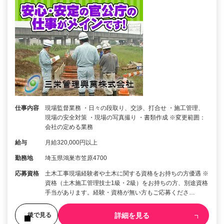
仕事内容
現場監督業務 ・日々の段取り、交渉、打合せ ・施工管理、
現場の安全対策 ・現場の写真撮り ・書類作成 ※変更範囲：
会社の定める業務
給与
月給320,000円以上
勤務地
埼玉県鴻巣市笠原4700
応募資格
土木工事現場経験者や土木に関する資格をお持ちの方優遇 ※
資格（土木施工管理技士1級・2級）をお持ちの方、別途資格
手当があります。経験・資格が無い方もご応募くださ…
詳細を見る
後で見る