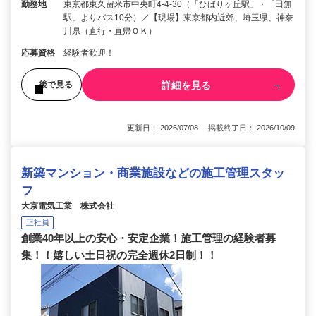
勤務地
東京都東久留米市中央町4-4-30（「ひばりヶ丘駅」・「田無
駅」よりバス10分）／【現場】東京都内近郊、埼玉県、神奈
川県（直行・直帰ＯＫ）
応募資格
経験者歓迎！
詳細を見る
後で見る
更新日： 2026/07/08 掲載終了日： 2026/10/09
新築マンション・商業施設などの施工管理スタッ
フ
大京電気工業 株式会社
正社員
創業40年以上の安心・安定企業！施工管理の経験者募
集！！嬉しい土日祝の完全週休2日制！！