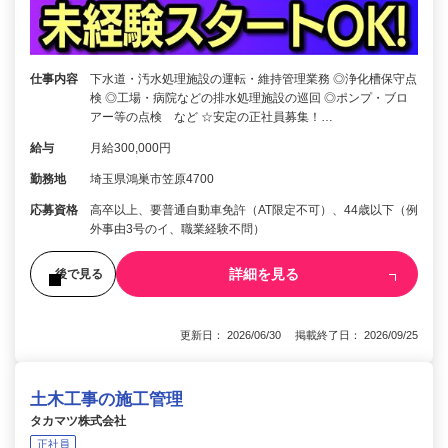
仕事内容
下水道・汚水処理施設の運転・維持管理業務 ◎浄化槽保守点
検 ◎工場・病院などの排水処理施設の巡回 ◎ポンプ・ブロ
アー等の点検 など ☆安定の正社員募集！…
給与
月給300,000円
勤務地
埼玉県鴻巣市笠原4700
応募資格
高卒以上、要普通自動車免許（AT限定不可）、44歳以下（例
外事由3号のイ、職業経験不問）
詳細を見る
後で見る
更新日： 2026/06/30 掲載終了日： 2026/09/25
土木工事の施工管理
タカマツ株式会社
正社員