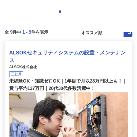
9
1
-
9
全
件中
件を表示
ALSOKセキュリティシステムの設置・メンテナン
ス
ALSOK株式会社
正社員
未経験OK・知識ゼロOK｜1年目で月収28万円以上も！｜
賞与平均137万円｜20代30代多数活躍中！