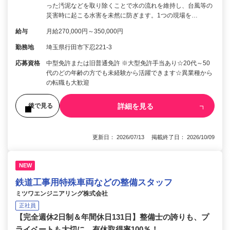
った汚泥などを取り除くことで水の流れを維持し、台風等の
災害時に起こる水害を未然に防ぎます。1つの現場を…
給与
月給270,000円～350,000円
勤務地
埼玉県行田市下忍221-3
応募資格
中型免許または旧普通免許 ※大型免許手当あり☆20代～50
代のどの年齢の方でも未経験から活躍できます☆異業種から
の転職も大歓迎
詳細を見る
後で見る
更新日： 2026/07/13 掲載終了日： 2026/10/09
NEW
鉄道工事用特殊車両などの整備スタッフ
ミツワエンジニアリング株式会社
正社員
【完全週休2日制＆年間休日131日】整備士の誇りも、プ
ライベートも大切に。有休取得率100％！