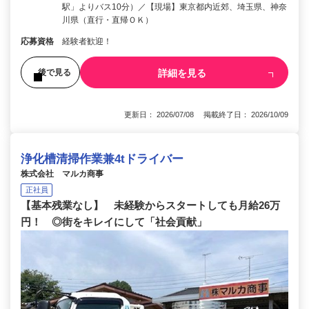
駅」よりバス10分）／【現場】東京都内近郊、埼玉県、神奈
川県（直行・直帰ＯＫ）
応募資格
経験者歓迎！
詳細を見る
後で見る
更新日： 2026/07/08 掲載終了日： 2026/10/09
浄化槽清掃作業兼4tドライバー
株式会社 マルカ商事
正社員
【基本残業なし】 未経験からスタートしても月給26万
円！ ◎街をキレイにして「社会貢献」