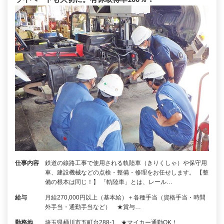
仕事内容
鉄道の線路工事で使用される軌陸車（きりくしゃ）や保守用
車、建設機械などの点検・整備・修理をお任せします。 【整
備の根本は同じ！】 「軌陸車」とは、レール…
給与
月給270,000円以上（基本給）＋各種手当（資格手当・時間
外手当・通勤手当など） ★賞与…
勤務地
埼玉県桶川市五町台288-1 ★マイカー通勤OK！