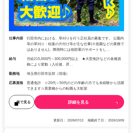
仕事内容
行田市内における、草刈りを行う正社員の募集です。 公園内
等の草刈り・枯葉の片付け等が主な仕事(※造園などの業務で
はありません)。降雨時には他部署のサポートをし…
給与
月給215,000円～300,000円以上 ★大型免許などの各種資
格により変動（入社後、昇…
勤務地
埼玉県行田市近郊（現場）
応募資格
普通免許 ☆20代～50代のどの年齢の方でも未経験から活躍
できます☆異業種からの転職も大歓迎
詳細を見る
後で見る
更新日： 2026/07/13 掲載終了日： 2026/10/09