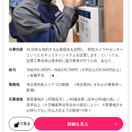
仕事内容
ALSOKを契約するお客様先を訪問し、防犯カメラやセンサー
といったセキュリティシステムを設置します。といっても、
設置工事自体は基本的に協力業者が行うため、あなた…
給与
月給201,300円～月給235,700円（大卒以上226,500円以上）
＋各種手当 《★…
勤務地
埼玉県内各エリアでの勤務 （埼玉県内いずれかの事業所へ
配属）
応募資格
要普通免許（AT限定可）／60歳未満（定年が60歳の為）／
高卒以上（※労働基準法等法令の規定により） ※普通免許を
お持ちでない方は入社までの取得でOK！
詳細を見る
後で見る