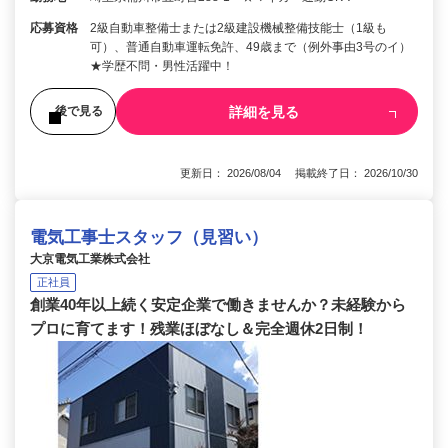
応募資格
2級自動車整備士または2級建設機械整備技能士（1級も
可）、普通自動車運転免許、49歳まで（例外事由3号のイ）
★学歴不問・男性活躍中！
詳細を見る
後で見る
更新日： 2026/08/04 掲載終了日： 2026/10/30
電気工事士スタッフ（見習い）
大京電気工業株式会社
正社員
創業40年以上続く安定企業で働きませんか？未経験から
プロに育てます！残業ほぼなし＆完全週休2日制！