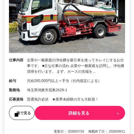
仕事内容
企業や一般家庭の浄化槽を吸引車を使ってキレイにするお仕
事です。 ■主な仕事の流れ 企業や一般家庭を訪問し、浄化槽
清掃を行います。 まず、ホースの先端を…
給与
月給260,000円以上＋手当（社内規定による）
勤務地
埼玉県鴻巣市屈巣2628-1
応募資格
普通免許必須 ★業界未経験の方も大歓迎！
詳細を見る
後で見る
更新日： 2026/07/16 掲載終了日： 2026/09/11