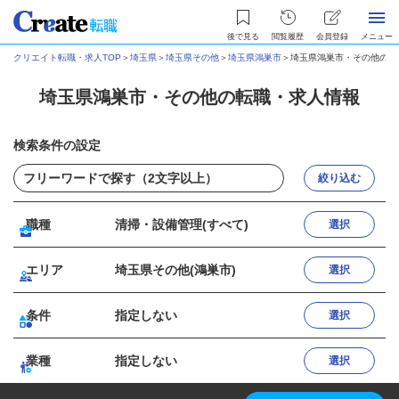
後で見る
閲覧履歴
会員登録
メニュー
クリエイト転職・求人TOP
＞
埼玉県
＞
埼玉県その他
＞
埼玉県鴻巣市
＞
埼玉県鴻巣市・その他の転
埼玉県鴻巣市・その他の転職・求人情報
検索条件の設定
絞り込む
職種
清掃・設備管理(すべて)
選択
エリア
埼玉県その他(鴻巣市)
選択
条件
指定しない
選択
業種
指定しない
選択