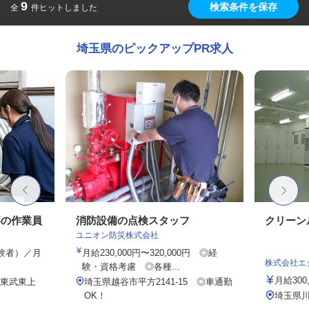
9
検索条件を保存
全
件ヒットしました
埼玉県のピックアップPR求人
事の作業員
消防設備の点検スタッフ
クリーン
ユニオン防災株式会社
経験者）／月
月給230,000円〜320,000円 ◎経
株式会社エ
験・資格考慮 ◎各種...
月給300,
（東武東上
埼玉県越谷市平方2141-15 ◎車通勤
OK！
埼玉県川口