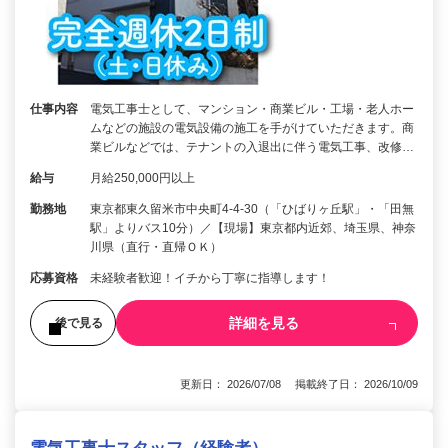
仕事内容
電気工事士として、マンション・商業ビル・工場・老人ホー
ムなどの施設の電気設備の施工を手がけていただきます。商
業ビルなどでは、テナントの入退出に伴う電気工事、改修…
給与
月給250,000円以上
勤務地
東京都東久留米市中央町4-4-30（「ひばりヶ丘駅」・「田無
駅」よりバス10分）／【現場】東京都内近郊、埼玉県、神奈
川県（直行・直帰ＯＫ）
応募資格
未経験者歓迎！イチから丁寧に指導します！
詳細を見る
後で見る
更新日： 2026/07/08 掲載終了日： 2026/10/09