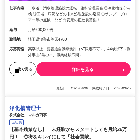
仕事内容
下水道・汚水処理施設の運転・維持管理業務 ◎浄化槽保守点
検 ◎工場・病院などの排水処理施設の巡回 ◎ポンプ・ブロ
アー等の点検 など ☆安定の正社員募集！…
給与
月給300,000円
勤務地
埼玉県鴻巣市笠原4700
応募資格
高卒以上、要普通自動車免許（AT限定不可）、44歳以下（例
外事由3号のイ、職業経験不問）
詳細を見る
後で見る
更新日： 2026/06/30 掲載終了日： 2026/09/25
浄化槽管理士
株式会社 マルカ商事
正社員
【基本残業なし】 未経験からスタートしても月給26万
円！ ◎街をキレイにして「社会貢献」