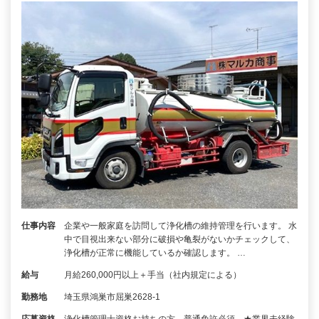
仕事内容
企業や一般家庭を訪問して浄化槽の維持管理を行います。 水
中で目視出来ない部分に破損や亀裂がないかチェックして、
浄化槽が正常に機能しているか確認します。 …
給与
月給260,000円以上＋手当（社内規定による）
勤務地
埼玉県鴻巣市屈巣2628-1