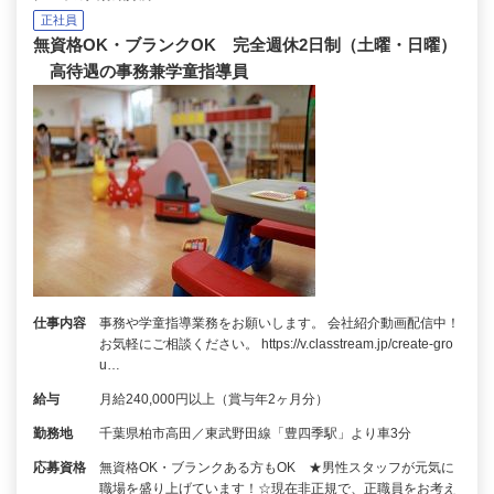
正社員
無資格OK・ブランクOK 完全週休2日制（土曜・日曜）
高待遇の事務兼学童指導員
仕事内容
事務や学童指導業務をお願いします。 会社紹介動画配信中！
お気軽にご相談ください。 https://v.classtream.jp/create-gro
u…
給与
月給240,000円以上（賞与年2ヶ月分）
勤務地
千葉県柏市高田／東武野田線「豊四季駅」より車3分
応募資格
無資格OK・ブランクある方もOK ★男性スタッフが元気に
職場を盛り上げています！☆現在非正規で、正職員をお考え