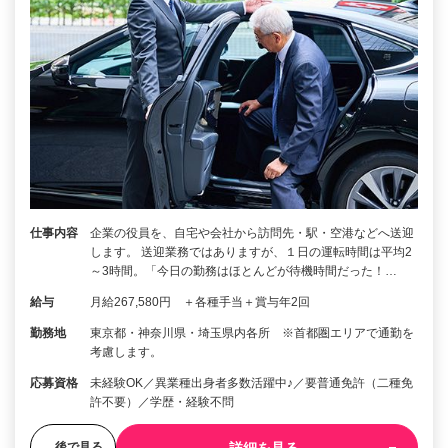
仕事内容
企業の役員を、自宅や会社から訪問先・駅・空港などへ送迎
します。 送迎業務ではありますが、１日の運転時間は平均2
～3時間。「今日の勤務はほとんどが待機時間だった！…
給与
月給267,580円 ＋各種手当＋賞与年2回
勤務地
東京都・神奈川県・埼玉県内各所 ※首都圏エリアで通勤を
考慮します。
応募資格
未経験OK／異業種出身者多数活躍中♪／要普通免許（二種免
許不要）／学歴・経験不問
後で見る