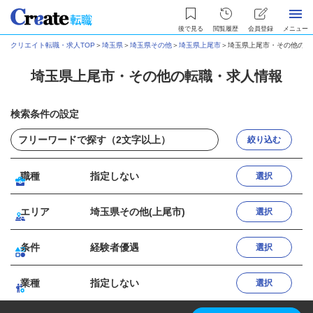
後で見る
閲覧履歴
会員登録
メニュー
クリエイト転職・求人TOP
＞
埼玉県
＞
埼玉県その他
＞
埼玉県上尾市
＞
埼玉県上尾市・その他の転
埼玉県上尾市・その他の転職・求人情報
検索条件の設定
絞り込む
職種
指定しない
選択
エリア
埼玉県その他(上尾市)
選択
条件
経験者優遇
選択
業種
指定しない
選択