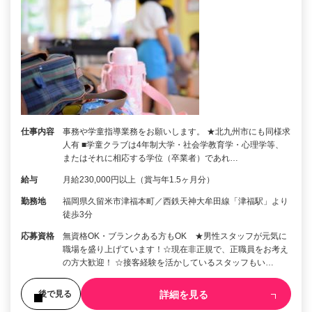
仕事内容
事務や学童指導業務をお願いします。 ★北九州市にも同様求
人有 ■学童クラブは4年制大学・社会学教育学・心理学等、
またはそれに相応する学位（卒業者）であれ…
給与
月給230,000円以上（賞与年1.5ヶ月分）
勤務地
福岡県久留米市津福本町／西鉄天神大牟田線「津福駅」より
徒歩3分
応募資格
無資格OK・ブランクある方もOK ★男性スタッフが元気に
職場を盛り上げています！☆現在非正規で、正職員をお考え
の方大歓迎！ ☆接客経験を活かしているスタッフもい…
詳細を見る
後で見る