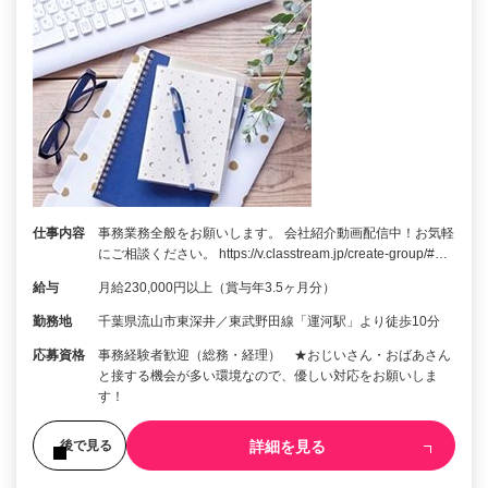
仕事内容
事務業務全般をお願いします。 会社紹介動画配信中！お気軽
にご相談ください。 https://v.classtream.jp/create-group/#…
給与
月給230,000円以上（賞与年3.5ヶ月分）
勤務地
千葉県流山市東深井／東武野田線「運河駅」より徒歩10分
応募資格
事務経験者歓迎（総務・経理） ★おじいさん・おばあさん
と接する機会が多い環境なので、優しい対応をお願いしま
す！
詳細を見る
後で見る