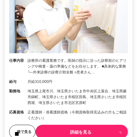
仕事内容
診療所の看護業務です。医師の指示に沿った診察前のヒアリ
ングや検査・薬の準備などをお任せします。 ■具体的な業務
└─外来診療の診察介助全般 ○患者さん…
給与
月給310,000円
勤務地
埼玉県上尾市川、埼玉県さいたま市中央区上落合、埼玉県蕨
市錦町、埼玉県さいたま市桜区田島、埼玉県さいたま市桜区
西堀、埼玉県さいたま市北区宮原町
応募資格
正看護師・准看護師資格（今期資格取得見込みの方もご相談
ください）
詳細を見る
後で見る