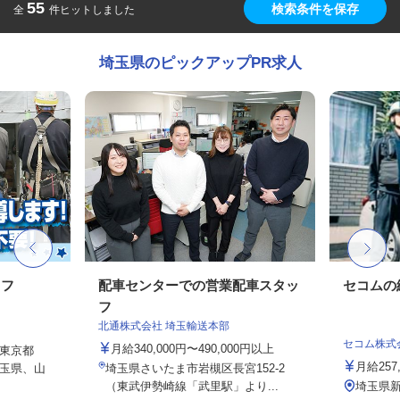
55
検索条件を保存
全
件ヒットしました
埼玉県のピックアップPR求人
ッフ
配車センターでの営業配車スタッ
セコムの
フ
北通株式会社 埼玉輸送本部
セコム株式
月給340,000円〜490,000円以上
東京都
月給257
玉県、山
埼玉県さいたま市岩槻区長宮152-2
（東武伊勢崎線「武里駅」より...
埼玉県