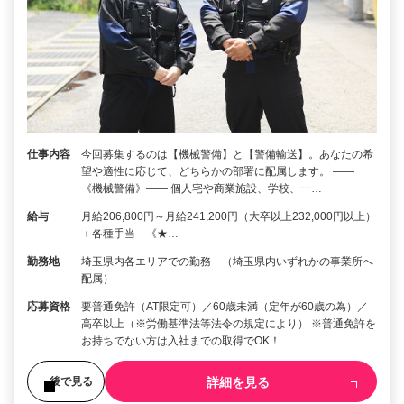
仕事内容
今回募集するのは【機械警備】と【警備輸送】。あなたの希
望や適性に応じて、どちらかの部署に配属します。 ――
《機械警備》―― 個人宅や商業施設、学校、一…
給与
月給206,800円～月給241,200円（大卒以上232,000円以上）
＋各種手当 《★…
勤務地
埼玉県内各エリアでの勤務 （埼玉県内いずれかの事業所へ
配属）
応募資格
要普通免許（AT限定可）／60歳未満（定年が60歳の為）／
高卒以上（※労働基準法等法令の規定により） ※普通免許を
お持ちでない方は入社までの取得でOK！
詳細を見る
後で見る