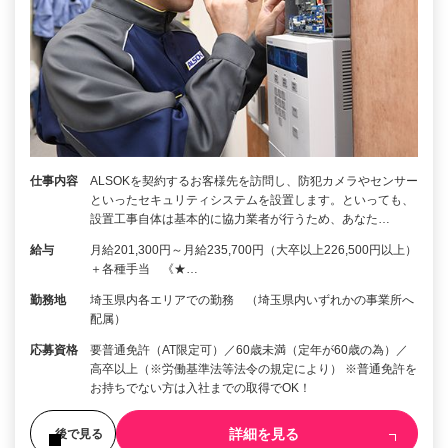
仕事内容
ALSOKを契約するお客様先を訪問し、防犯カメラやセンサー
といったセキュリティシステムを設置します。といっても、
設置工事自体は基本的に協力業者が行うため、あなた…
給与
月給201,300円～月給235,700円（大卒以上226,500円以上）
＋各種手当 《★…
勤務地
埼玉県内各エリアでの勤務 （埼玉県内いずれかの事業所へ
配属）
応募資格
要普通免許（AT限定可）／60歳未満（定年が60歳の為）／
高卒以上（※労働基準法等法令の規定により） ※普通免許を
お持ちでない方は入社までの取得でOK！
詳細を見る
後で見る