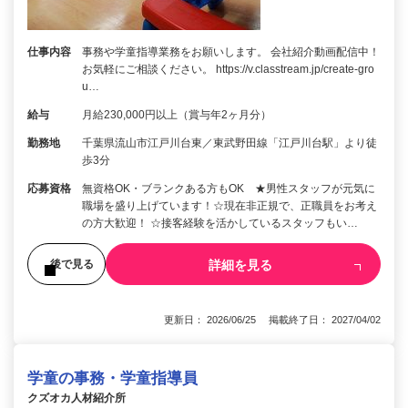
仕事内容
事務や学童指導業務をお願いします。 会社紹介動画配信中！
お気軽にご相談ください。 https://v.classtream.jp/create-gro
u…
給与
月給230,000円以上（賞与年2ヶ月分）
勤務地
千葉県流山市江戸川台東／東武野田線「江戸川台駅」より徒
歩3分
応募資格
無資格OK・ブランクある方もOK ★男性スタッフが元気に
職場を盛り上げています！☆現在非正規で、正職員をお考え
の方大歓迎！ ☆接客経験を活かしているスタッフもい…
詳細を見る
後で見る
更新日： 2026/06/25 掲載終了日： 2027/04/02
学童の事務・学童指導員
クズオカ人材紹介所