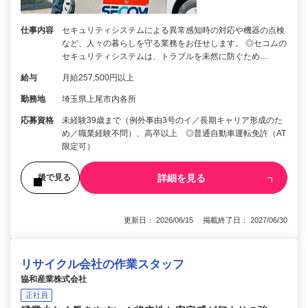
仕事内容
セキュリティシステムによる異常感知時の対応や機器の点検
など、人々の暮らしを守る業務をお任せします。 ◎セコムの
セキュリティシステムは、トラブルを未然に防ぐため…
給与
月給257,500円以上
勤務地
埼玉県上尾市内各所
応募資格
未経験39歳まで（例外事由3号のイ／長期キャリア形成のた
め／職業経験不問）、高卒以上 ◎普通自動車運転免許（AT
限定可）
詳細を見る
後で見る
更新日： 2026/06/15 掲載終了日： 2027/06/30
リサイクル会社の作業スタッフ
協和産業株式会社
正社員