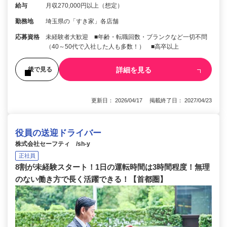
給与
月収270,000円以上（想定）
勤務地
埼玉県の「すき家」各店舗
応募資格
未経験者大歓迎 ■年齢・転職回数・ブランクなど一切不問
（40～50代で入社した人も多数！） ■高卒以上
詳細を見る
後で見る
更新日： 2026/04/17 掲載終了日： 2027/04/23
役員の送迎ドライバー
株式会社セーフティ /sh-y
正社員
8割が未経験スタート！1日の運転時間は3時間程度！無理
のない働き方で長く活躍できる！【首都圏】