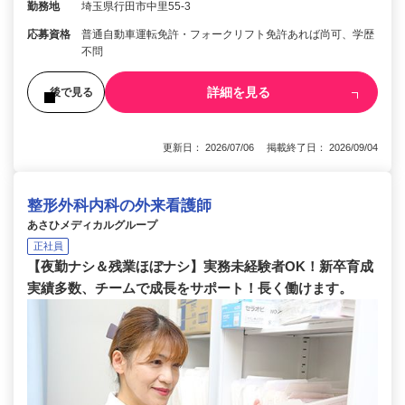
勤務地
埼玉県行田市中里55-3
応募資格
普通自動車運転免許・フォークリフト免許あれば尚可、学歴
不問
詳細を見る
後で見る
更新日： 2026/07/06 掲載終了日： 2026/09/04
整形外科内科の外来看護師
あさひメディカルグループ
正社員
【夜勤ナシ＆残業ほぼナシ】実務未経験者OK！新卒育成
実績多数、チームで成長をサポート！長く働けます。