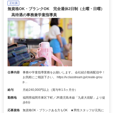
正社員
無資格OK・ブランクOK 完全週休2日制（土曜・日曜）
高待遇の事務兼学童指導員
仕事内容
事務や学童指導業務をお願いします。 会社紹介動画配信中！
お気軽にご相談下さい。 https://v.classtream.jp/create-grou
p…
給与
月給240,000円以上（賞与年1.5ヶ月分）
勤務地
福岡県福岡市東区下町／JR鹿児島本線「九産大前駅」より徒
歩8分
応募資格
無資格OK・ブランクある方もOK ★男性スタッフが元気に