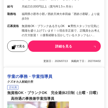
給与
月給210,000円以上（賞与年1.5ヶ月分）
勤務地
福岡県小郡市小郡／西鉄天神大牟田線「西鉄小郡駅」より徒
歩3分
応募資格
無資格OK・ブランクある方もOK ★男性スタッフが元気に
職場を盛り上げています！☆現在非正規で、正職員をお考え
の方大歓迎！ ☆接客経験を活かしているスタッフもい…
詳細を見る
後で見る
更新日： 2026/07/13 掲載終了日： 2027/04/02
学童の事務・学童指導員
クズオカ人材紹介所
正社員
無資格OK・ブランクOK 完全週休2日制（土曜・日曜）
高待遇の事務兼学童指導員