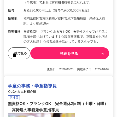
（卒業者）であれば有資格者指導員になれます。…
給与
月給230,000円以上（賞与年約500,000円程度）
勤務地
福岡県福岡市東区箱崎／福岡市地下鉄箱崎線「箱崎九大前
駅」より徒歩10分
応募資格
無資格OK・ブランクある方もOK ★男性スタッフが元気に
職場を盛り上げています！☆現在非正規で、正職員をお考え
の方大歓迎！ ☆接客経験を活かしているスタッフもい…
詳細を見る
後で見る
更新日： 2026/06/26 掲載終了日： 2027/04/02
学童の事務・学童指導員
クズオカ人材紹介所
正社員
無資格OK・ブランクOK 完全週休2日制（土曜・日曜）
高待遇の事務兼学童指導員