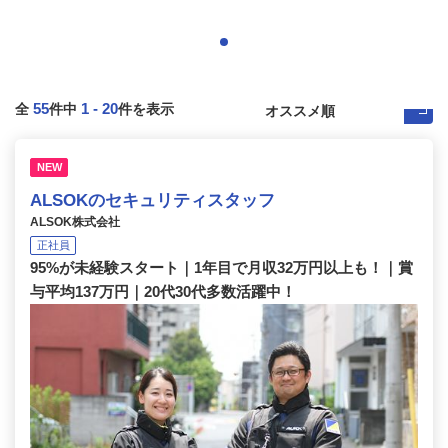
55
1
-
20
全
件中
件を表示
NEW
ALSOKのセキュリティスタッフ
ALSOK株式会社
正社員
95%が未経験スタート｜1年目で月収32万円以上も！｜賞
与平均137万円｜20代30代多数活躍中！