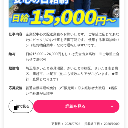
仕事内容
企業配中心の配送業務をお願いします。 ご希望に応じてあな
たにピッタリのお仕事を選択可能です。 使用する車両は軽バ
ン（軽貨物自動車）なので運転しやすいです。 …
給与
日給15,000～24,000円もしくは完全出来高制 ※ご希望に合
わせて選択可
勤務地
埼玉県さいたま市見沼区、さいたま市桜区、さいたま市岩槻
区、川越市、上尾市（他にも複数エリアがございます。★直
行・直帰となります）
応募資格
普通自動車運転免許（AT限定可）◎未経験者大歓迎 ●幅広
い年齢層が活躍中
詳細を見る
後で見る
更新日： 2026/07/24 掲載終了日： 2026/10/09