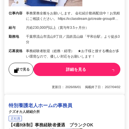
仕事内容
事務業務全般をお願いします。 会社紹介動画配信中！お気軽
にご相談ください。 https://v.classtream.jp/create-group/#…
給与
月給230,000円以上（賞与年3.5ヶ月分）
勤務地
千葉県流山市流山9丁目／流鉄流山線「平和台駅」より徒歩3
分
応募資格
事務経験者歓迎（総務・経理） ★お子様と接する機会が多
い環境なので、優しい対応をお願いします！
詳細を見る
後で見る
更新日： 2026/06/01 掲載終了日： 2027/04/02
特別養護老人ホームの事務員
クズオカ人材紹介所
正社員
【4週8休制】事務経験者優遇 ブランクOK