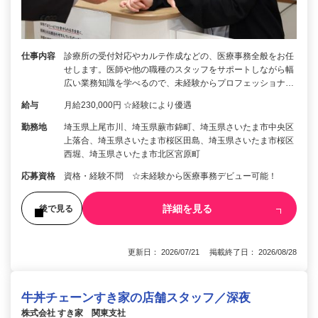
仕事内容
診療所の受付対応やカルテ作成などの、医療事務全般をお任
せします。医師や他の職種のスタッフをサポートしながら幅
広い業務知識を学べるので、未経験からプロフェッショナ…
給与
月給230,000円 ☆経験により優遇
勤務地
埼玉県上尾市川、埼玉県蕨市錦町、埼玉県さいたま市中央区
上落合、埼玉県さいたま市桜区田島、埼玉県さいたま市桜区
西堀、埼玉県さいたま市北区宮原町
応募資格
資格・経験不問 ☆未経験から医療事務デビュー可能！
詳細を見る
後で見る
更新日： 2026/07/21 掲載終了日： 2026/08/28
牛丼チェーンすき家の店舗スタッフ／深夜
株式会社 すき家 関東支社