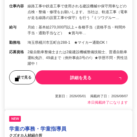
仕事内容
線路工事や鉄道工事で使用される建設機械や保守用車などの
点検・整備・修理をお願いします。 当社は、軌道工事（電車
が走る線路の設置工事や保守）を行う『ミツワグルー…
給与
月給：基本給270,000円以上＋各種手当（資格手当・時間外
手当・通勤手当など） ★賞与年…
勤務地
埼玉県桶川市五町台288‐1 ★マイカー通勤OK！
応募資格
2級自動車整備士または2級建設機械整備技能士、普通自動車
運転免許、49歳まで（例外事由3号のｲ）★学歴不問・男性活
躍中！
詳細を見る
後で見る
更新日： 2026/05/01 掲載終了日： 2026/08/07
本日掲載終了になります
NEW
学童の事務・学童指導員
クズオカ人材紹介所