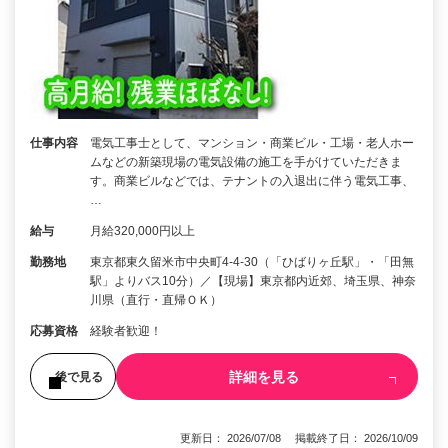
仕事内容
電気工事士として、マンション・商業ビル・工場・老人ホー
ムなどの新築現場の電気設備の施工を手がけていただきま
す。商業ビルなどでは、テナントの入退出に伴う電気工事、
…
給与
月給320,000円以上
勤務地
東京都東久留米市中央町4-4-30（「ひばりヶ丘駅」・「田無
駅」よりバス10分）／【現場】東京都内近郊、埼玉県、神奈
川県（直行・直帰ＯＫ）
応募資格
経験者歓迎！
詳細を見る
後で見る
更新日： 2026/07/08 掲載終了日： 2026/10/09