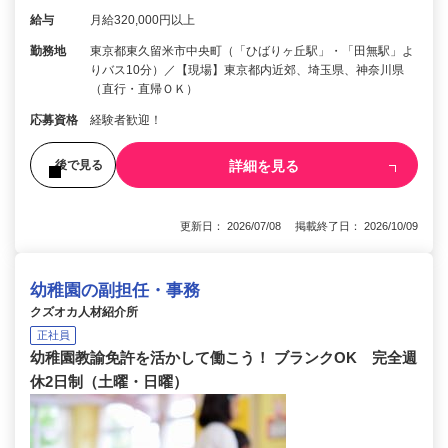
給与
月給320,000円以上
勤務地
東京都東久留米市中央町（「ひばりヶ丘駅」・「田無駅」よ
りバス10分）／【現場】東京都内近郊、埼玉県、神奈川県
（直行・直帰ＯＫ）
応募資格
経験者歓迎！
詳細を見る
後で見る
更新日： 2026/07/08 掲載終了日： 2026/10/09
幼稚園の副担任・事務
クズオカ人材紹介所
正社員
幼稚園教諭免許を活かして働こう！ ブランクOK 完全週
休2日制（土曜・日曜）