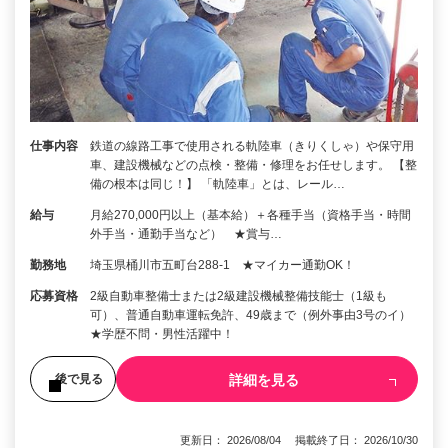
仕事内容
鉄道の線路工事で使用される軌陸車（きりくしゃ）や保守用
車、建設機械などの点検・整備・修理をお任せします。 【整
備の根本は同じ！】 「軌陸車」とは、レール…
給与
月給270,000円以上（基本給）＋各種手当（資格手当・時間
外手当・通勤手当など） ★賞与…
勤務地
埼玉県桶川市五町台288-1 ★マイカー通勤OK！
応募資格
2級自動車整備士または2級建設機械整備技能士（1級も
可）、普通自動車運転免許、49歳まで（例外事由3号のイ）
★学歴不問・男性活躍中！
詳細を見る
後で見る
更新日： 2026/08/04 掲載終了日： 2026/10/30