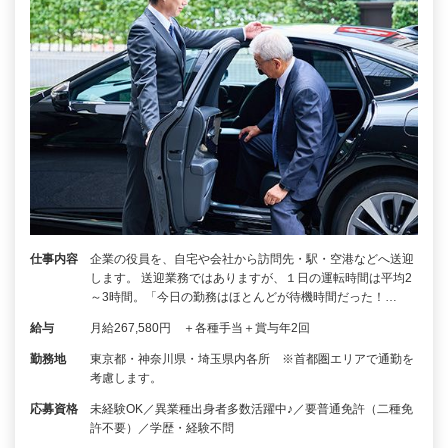
仕事内容
企業の役員を、自宅や会社から訪問先・駅・空港などへ送迎
します。 送迎業務ではありますが、１日の運転時間は平均2
～3時間。「今日の勤務はほとんどが待機時間だった！…
給与
月給267,580円 ＋各種手当＋賞与年2回
勤務地
東京都・神奈川県・埼玉県内各所 ※首都圏エリアで通勤を
考慮します。
応募資格
未経験OK／異業種出身者多数活躍中♪／要普通免許（二種免
許不要）／学歴・経験不問