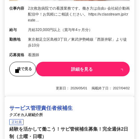
仕事内容
2次救急病院での看護業務です。働き方は自由♪ 会社紹介動画
配信中！お気軽にご相談ください。 https://v.classtream.jp/cr
eate…
給与
月給320,000円以上（賞与年4ヶ月分）
勤務地
東京都足立区島根3丁目／東武伊勢崎線「西新井駅」より徒
歩10分
応募資格
看護師
詳細を見る
後で見る
更新日： 2026/05/01 掲載終了日： 2027/04/02
サービス管理責任者候補生
クズオカ人材紹介所
正社員
経験を活かして働こう！サビ管候補生募集！完全週休2日
制（土曜・日曜）