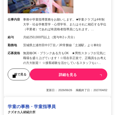
仕事内容
事務や学童指導業務をお願いします。 ■学童クラブは4年制
大学・社会学教育学・心理学等、またはそれに相応する学位
（卒業者）であれば有資格者指導員になれます。…
給与
月給250,000円以上（賞与年2ヶ月分）
勤務地
茨城県土浦市田中3丁目／JR常磐線「土浦駅」より車8分
応募資格
無資格OK・ブランクある方もOK ★男性スタッフが元気に
職場を盛り上げています！☆現在非正規で、正職員をお考え
の方大歓迎！ ☆接客経験を活かしているスタッフもい…
詳細を見る
後で見る
更新日： 2026/06/26 掲載終了日： 2027/04/02
学童の事務・学童指導員
クズオカ人材紹介所