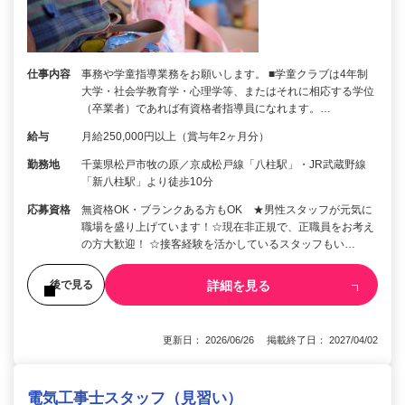
仕事内容
事務や学童指導業務をお願いします。 ■学童クラブは4年制
大学・社会学教育学・心理学等、またはそれに相応する学位
（卒業者）であれば有資格者指導員になれます。…
給与
月給250,000円以上（賞与年2ヶ月分）
勤務地
千葉県松戸市牧の原／京成松戸線「八柱駅」・JR武蔵野線
「新八柱駅」より徒歩10分
応募資格
無資格OK・ブランクある方もOK ★男性スタッフが元気に
職場を盛り上げています！☆現在非正規で、正職員をお考え
の方大歓迎！ ☆接客経験を活かしているスタッフもい…
詳細を見る
後で見る
更新日： 2026/06/26 掲載終了日： 2027/04/02
電気工事士スタッフ（見習い）