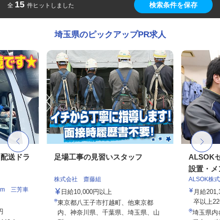
15
検索条件を保存
全
件ヒットしました
埼玉県のピックアップPR求人
ト配送ドラ
足場工事の見習いスタッフ
ALSO
設置・メン
株式会社 齋藤組
ALSOK株
am 三芳車
日給10,000円以上
月給201
卒以上226,
東京都八王子市打越町、他東京都
円
内、神奈川県、千葉県、埼玉県、山
埼玉県内