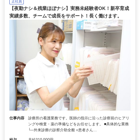
正社員
【夜勤ナシ＆残業ほぼナシ】実務未経験者OK！新卒育成
実績多数、チームで成長をサポート！長く働けます。
仕事内容
診療所の看護業務です。医師の指示に沿った診察前のヒアリ
ングや検査・薬の準備などをお任せします。 ■具体的な業務
└─外来診療の診察介助全般 ○患者さん…
給与
月給310,000円