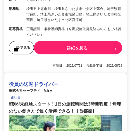
勤務地
埼玉県上尾市川、埼玉県さいたま市中央区上落合、埼玉県蕨
市錦町、埼玉県さいたま市桜区田島、埼玉県さいたま市桜区
西堀、埼玉県さいたま市北区宮原町
応募資格
正看護師・准看護師資格（今期資格取得見込みの方もご相談
ください）
詳細を見る
後で見る
更新日： 2026/07/21 掲載終了日： 2026/08/28
役員の送迎ドライバー
株式会社セーフティ /sh-y
正社員
8割が未経験スタート！1日の運転時間は3時間程度！無理
のない働き方で長く活躍できる！【首都圏】