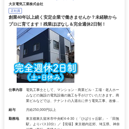
大京電気工業株式会社
正社員
創業40年以上続く安定企業で働きませんか？未経験から
プロに育てます！残業ほぼなし＆完全週休2日制！
仕事内容
電気工事士として、マンション・商業ビル・工場・老人ホー
ムなどの施設の電気設備の施工を手がけていただきます。商
業ビルなどでは、テナントの入退出に伴う電気工事、改修…
給与
月給250,000円以上
勤務地
東京都東久留米市中央町4-4-30（「ひばりヶ丘駅」・「田無
駅」よりバス10分）／【現場】東京都内近郊、埼玉県、神奈