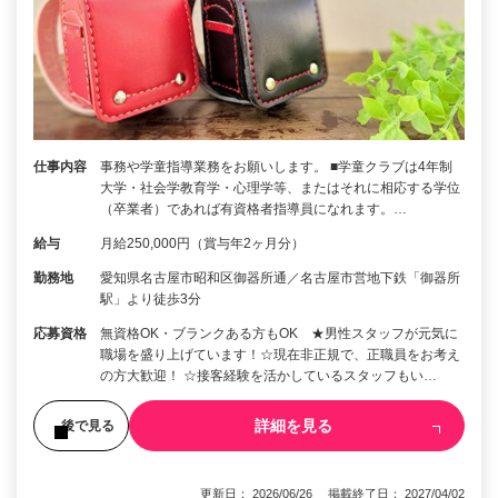
仕事内容
事務や学童指導業務をお願いします。 ■学童クラブは4年制
大学・社会学教育学・心理学等、またはそれに相応する学位
（卒業者）であれば有資格者指導員になれます。…
給与
月給250,000円（賞与年2ヶ月分）
勤務地
愛知県名古屋市昭和区御器所通／名古屋市営地下鉄「御器所
駅」より徒歩3分
応募資格
無資格OK・ブランクある方もOK ★男性スタッフが元気に
職場を盛り上げています！☆現在非正規で、正職員をお考え
の方大歓迎！ ☆接客経験を活かしているスタッフもい…
詳細を見る
後で見る
更新日： 2026/06/26 掲載終了日： 2027/04/02