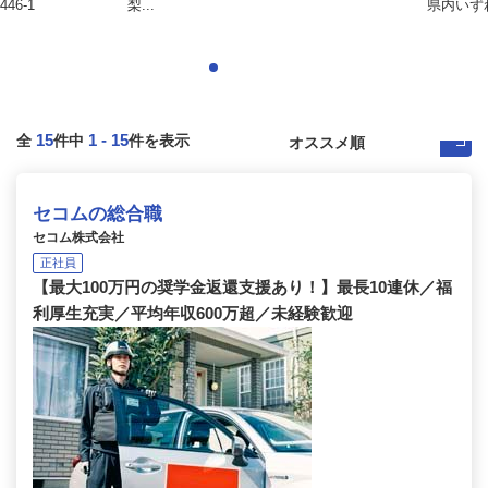
6-1
梨...
県内いず
15
1
-
15
全
件中
件を表示
セコムの総合職
セコム株式会社
正社員
【最大100万円の奨学金返還支援あり！】最長10連休／福
利厚生充実／平均年収600万超／未経験歓迎