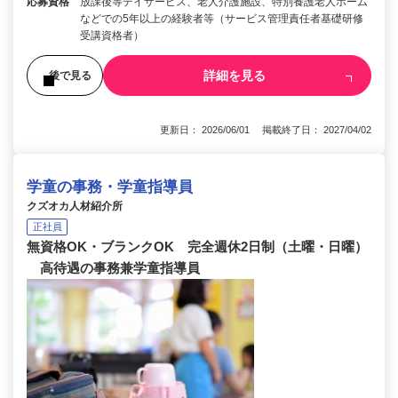
応募資格
放課後等デイサービス、老人介護施設、特別養護老人ホーム
などでの5年以上の経験者等（サービス管理責任者基礎研修
受講資格者）
詳細を見る
後で見る
更新日： 2026/06/01 掲載終了日： 2027/04/02
学童の事務・学童指導員
クズオカ人材紹介所
正社員
無資格OK・ブランクOK 完全週休2日制（土曜・日曜）
高待遇の事務兼学童指導員