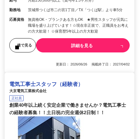
給与
月給250,000円以上（賞与年1.5ヶ月分）
勤務地
茨城県つくば市二の宮1丁目／TX「つくば駅」より車5分
応募資格
無資格OK・ブランクある方もOK ★男性スタッフが元気に
職場を盛り上げています！☆現在非正規で、正職員をお考え
の方大歓迎！ ☆保育歴5年以上の方大歓迎
詳細を見る
後で見る
更新日： 2026/06/26 掲載終了日： 2027/04/02
電気工事士スタッフ（経験者）
大京電気工業株式会社
正社員
創業40年以上続く安定企業で働きませんか？電気工事士
の経験者募集！！土日祝の完全週休2日制！！