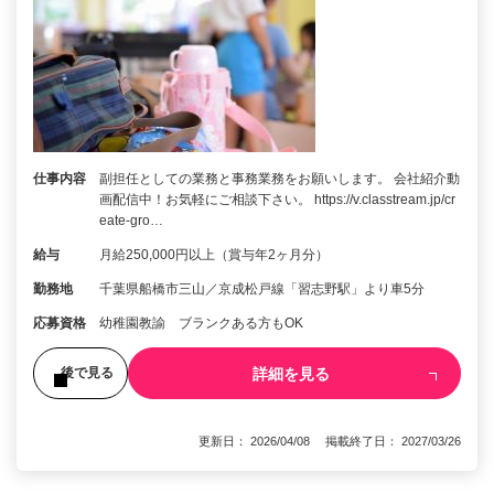
仕事内容
副担任としての業務と事務業務をお願いします。 会社紹介動
画配信中！お気軽にご相談下さい。 https://v.classtream.jp/cr
eate-gro…
給与
月給250,000円以上（賞与年2ヶ月分）
勤務地
千葉県船橋市三山／京成松戸線「習志野駅」より車5分
応募資格
幼稚園教諭 ブランクある方もOK
詳細を見る
後で見る
更新日： 2026/04/08 掲載終了日： 2027/03/26