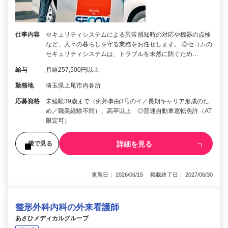
仕事内容
セキュリティシステムによる異常感知時の対応や機器の点検
など、人々の暮らしを守る業務をお任せします。 ◎セコムの
セキュリティシステムは、トラブルを未然に防ぐため…
給与
月給257,500円以上
勤務地
埼玉県上尾市内各所
応募資格
未経験39歳まで（例外事由3号のイ／長期キャリア形成のた
め／職業経験不問）、高卒以上 ◎普通自動車運転免許（AT
限定可）
詳細を見る
後で見る
更新日： 2026/06/15 掲載終了日： 2027/06/30
整形外科内科の外来看護師
あさひメディカルグループ