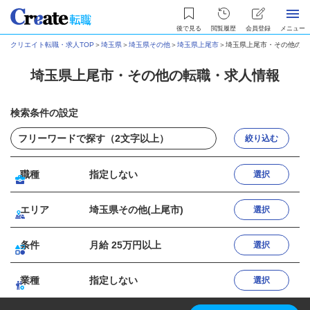
後で見る
閲覧履歴
会員登録
メニュー
クリエイト転職・求人TOP
＞
埼玉県
＞
埼玉県その他
＞
埼玉県上尾市
＞
埼玉県上尾市・その他の転
埼玉県上尾市・その他の転職・求人情報
検索条件の設定
絞り込む
職種
指定しない
選択
エリア
埼玉県その他(上尾市)
選択
条件
月給 25万円以上
選択
業種
指定しない
選択