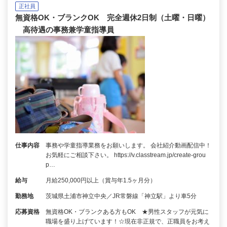
正社員
無資格OK・ブランクOK 完全週休2日制（土曜・日曜）
高待遇の事務兼学童指導員
仕事内容
事務や学童指導業務をお願いします。 会社紹介動画配信中！
お気軽にご相談下さい。 https://v.classtream.jp/create-grou
p…
給与
月給250,000円以上（賞与年1.5ヶ月分）
勤務地
茨城県土浦市神立中央／JR常磐線「神立駅」より車5分
応募資格
無資格OK・ブランクある方もOK ★男性スタッフが元気に
職場を盛り上げています！☆現在非正規で、正職員をお考え