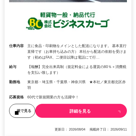
仕事内容
主に食品・印刷物をメインとした配送になります。 基本直行
直帰です（お車持ち込みの方） 本社から配送の依頼を受けま
す（初めはFAX、二便目以降は電話にて行…
給与
【報酬】完全出来高制（規定料金による運賃の80％＋消費税
を支払い致します）
勤務地
東京都・埼玉県・千葉県・神奈川県 ★本社／東京都北区赤
羽
応募資格
60代で新規開業の方も活躍中！
詳細を見る
後で見る
更新日： 2026/08/04 掲載終了日： 2026/09/11