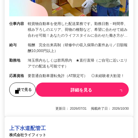
仕事内容
軽貨物自動車を使用した配送業務です。勤務日数・時間帯、
積み下ろしのエリア、荷物の種類など、希望に合わせて組み
合わせ可能！あなたのライフスタイルに合わせた働き方が…
給与
報酬 完全出来高制（研修中の収入保障の案件あり／日額報
酬10,000円以上）
勤務地
埼玉県内もしくは群馬県内 ★直行直帰（ご自宅に近いエリ
アでの配送も可能です）
応募資格
要普通自動車運転免許（AT限定可） ◎未経験者大歓迎！
詳細を見る
後で見る
更新日： 2026/07/31 掲載終了日： 2026/10/30
上下水道配管工
株式会社ライフィット