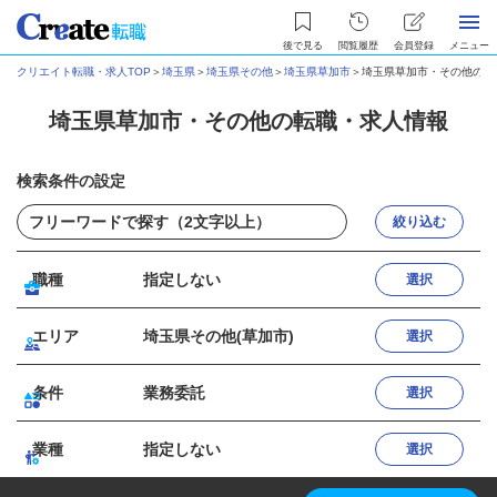
後で見る
閲覧履歴
会員登録
メニュー
クリエイト転職・求人TOP
＞
埼玉県
＞
埼玉県その他
＞
埼玉県草加市
＞
埼玉県草加市・その他の転
埼玉県草加市・その他の転職・求人情報
検索条件の設定
絞り込む
職種
指定しない
選択
エリア
埼玉県その他(草加市)
選択
条件
業務委託
選択
業種
指定しない
選択