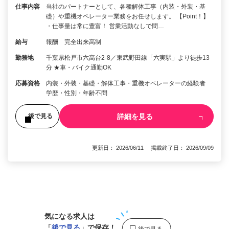
仕事内容
当社のパートナーとして、各種解体工事（内装・外装・基
礎）や重機オペレーター業務をお任せします。 【Point！】
・仕事量は常に豊富！ 営業活動なしで問…
給与
報酬 完全出来高制
勤務地
千葉県松戸市六高台2-8／東武野田線「六実駅」より徒歩13
分 ★車・バイク通勤OK
応募資格
内装・外装・基礎・解体工事・重機オペレーターの経験者
学歴・性別・年齢不問
詳細を見る
後で見る
更新日： 2026/06/11 掲載終了日： 2026/09/09
1
気になる求人は
「
後で見る
」で保存！