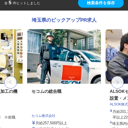
5
検索条件を保存
全
件ヒットしました
埼玉県のピックアップPR求人
ム加工の機
セコムの総合職
ALSO
設置・メン
ALSOK株
月給201
セコム株式会社
0円 ※前職
卒以上226,
月給257,500円以上
埼玉県内