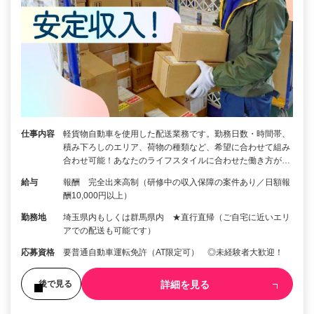
仕事内容
軽貨物自動車を使用した配送業務です。勤務日数・時間帯、
積み下ろしのエリア、荷物の種類など、希望に合わせて組み
合わせ可能！あなたのライフスタイルに合わせた働き方が…
給与
報酬 完全出来高制（研修中の収入保障の案件あり／日額報
酬10,000円以上）
勤務地
埼玉県内もしくは群馬県内 ★直行直帰（ご自宅に近いエリ
アでの配送も可能です）
応募資格
要普通自動車運転免許（AT限定可） ◎未経験者大歓迎！
詳細を見る
後で見る