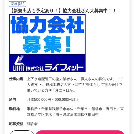
業務委託
【新規出店も予定あり！】協力会社さん大募集中！！
仕事内容
上下水道配管工の協力業者さん、職人さんの募集です。 ・1
人親方 ・小規模工務店の方 ・現在配管工として別の会社で
働いている方 ■「月に何日か…
給与
月収500,000円～600,000円以上
勤務地
事務所：千葉県我孫子市布佐・千葉市・船橋市・野田市／東
京都足立区本木／埼玉県北葛飾郡松伏町田中
応募資格
経験者