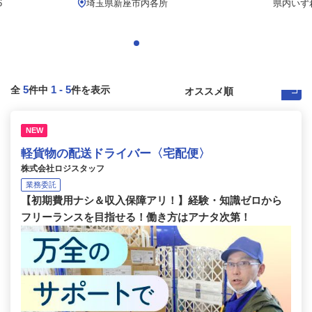
6
埼玉県新座市内各所
県内いず
5
1
-
5
全
件中
件を表示
NEW
軽貨物の配送ドライバー〈宅配便〉
株式会社ロジスタッフ
業務委託
【初期費用ナシ＆収入保障アリ！】経験・知識ゼロから
フリーランスを目指せる！働き方はアナタ次第！